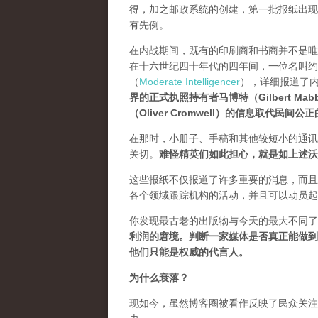
得，加之邮政系统的创建，第一批报纸出现在了整个西欧。
有先例。
在内战期间，既有的印刷商和书商并不是唯
在十六世纪四十年代的四年间，一位名叫约翰·迪林
（
Moderate Intelligencer
），详细报道了
界的正式执照持有者马博特（Gilbert 
（Oliver Cromwell）的信息取代民间公
在那时，小册子、手稿和其他较短小的通讯
关切。
难怪精英们如此担心，就是如上述沃
这些报纸不仅报道了许多重要的消息，而且
各个领域跟踪机构的活动，并且可以动员起
你发现最古老的出版物与今天的最大不同了
利润的窘境。判断一家媒体是否真正能做到
他们只能是权威的代言人。
为什么衰落？
现如今，虽然博客圈被看作反映了民众关注