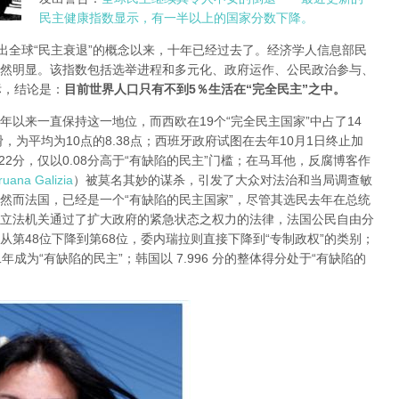
民主健康指数显示，有一半以上的国家分数下降。
ond提出全球“民主衰退”的概念以来，十年已经过去了。经济学人信息部民
然明显。该指数包括选举进程和多元化、政府运作、公民政治参与、
标，结论是：
目前世界人口只有不到5％生活在“完全民主”之中。
0年以来一直保持这一地位，而西欧在19个“完全民主国家”中占了14
，为平均为10点的8.38点；西班牙政府试图在去年10月1日终止加
2分，仅以0.08分高于“有缺陷的民主”门槛；在马耳他，反腐博客作
uana Galizia
）被莫名其妙的谋杀，引发了大众对法治和当局调查敏
；然而法国，已经是一个“有缺陷的民主国家”，尽管其选民去年在总统
立法机关通过了扩大政府的紧急状态之权力的法律，法国公民自由分
第48位下降到第68位，委内瑞拉则直接下降到“专制政权”的类别；
成为“有缺陷的民主”；韩国以 7.996 分的整体得分处于“有缺陷的