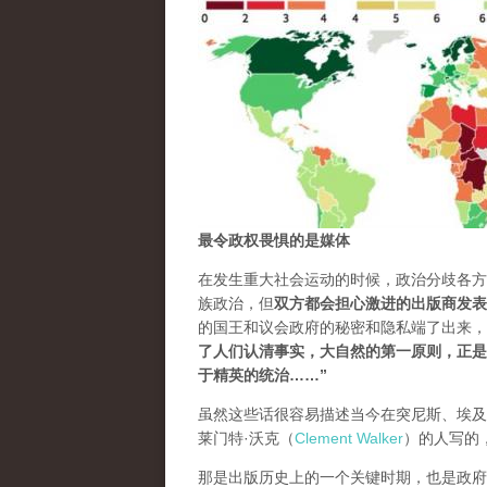
最令政权畏惧的是媒体
在发生重大社会运动的时候，政治分歧各方
族政治，但
双方都会担心激进的出版商发表
的国王和议会政府的秘密和隐私端了出来，摆在庸俗的人
了人们认清事实，大自然的第一原则，正是
于精英的统治…
…”
虽然这些话很容易描述当今在突尼斯、埃及
莱门特·沃克（
Clement Walker
）的人写的
那是出版历史上的一个关键时期，也是政府