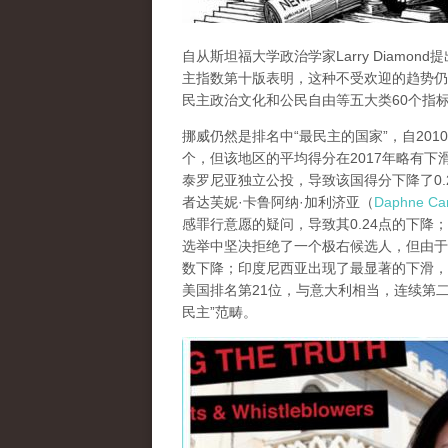
自从斯坦福大学政治学家Larry Diam
主指数第十版表明，这种不受欢迎的趋势仍
民主政治文化和公民自由等五大类60个指
挪威仍然是排名中“最民主的国家”，自201
个，但该地区的平均得分在2017年略有下滑
泰罗尼亚独立公投，导致该国得分下降了0.2
者达芙妮·卡鲁阿纳·加利济亚（
Daphne Car
感罪行意愿的疑问，导致其0.24点的下降
选举中坚决拒绝了一个极右候选人，但由于
数下降；印度尼西亚出现了最显著的下滑，从
美国排名第21位，与意大利相当，连续第二年
民主”范畴。