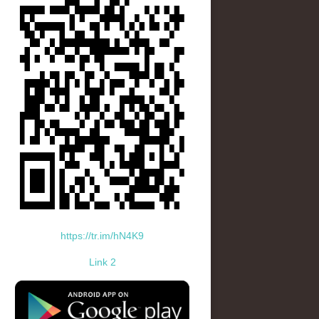
https://tr.im/hN4K9
Link 2
standard-icon-googleplay-app-store.png