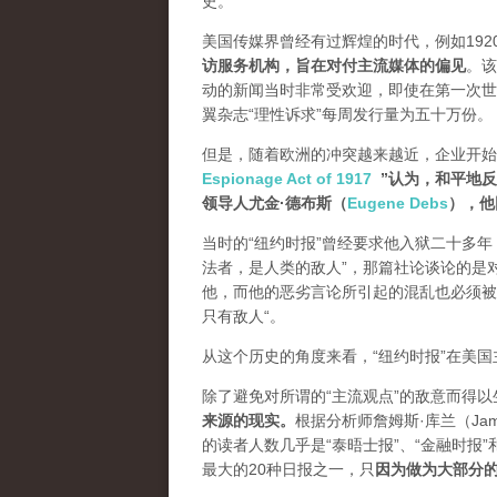
史。
美国传媒界曾经有过辉煌的时代，例如19
访服务机构，旨在对付主流媒体的偏见
。该
动的新闻当时非常受欢迎，即使在第一次世
翼杂志“理性诉求”每周发行量为五十万份。
但是，随着欧洲的冲突越来越近，企业开始
Espionage Act of 1917
”认为，和平地
领导人尤金·德布斯（
Eugene Debs
），他
当时的“纽约时报”曾经要求他入狱二十多年
法者，是人类的敌人”，那篇社论谈论的是
他，而他的恶劣言论所引起的混乱也必须被压制
只有敌人“。
从这个历史的角度来看，“纽约时报”在美
除了避免对所谓的“主流观点”的敌意而得
来源的现实。
根据分析师詹姆斯·库兰（James
的读者人数几乎是“泰晤士报”、“金融时报”
最大的20种日报之一，
只
因为做为大部分