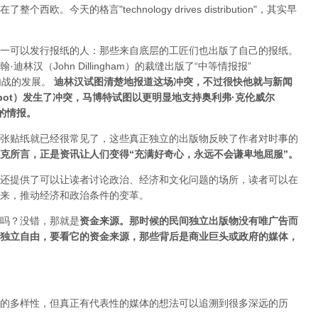
今天的格言"technology drives dis­tribution"，其实早
一可以发行报纸的人：那些来自底层的工匠们也出版了自己的报纸。
汉（John Dillingham）的裁缝出版了“中等情报报”
内战的发展。
迪林汉试图清楚地报道这场冲突，不过很快他就与新闻
Mabbot）发生了冲突，马博特试图以更明显地支持奥利弗·克伦威尔
正的情报
。
张贴纸就已经很常见了，这些真正独立的出版物反映了作者对时事的
克所言，正是资讯让人们变得“充满好奇心，永远不会谦卑地屈服”。
还提供了可以让读者讨论政治、经济和文化问题的场所，读者可以在
来，推动经济和政治条件的变革。
吗？没错，那就是
资
金来源
。
那时候的民间独立出版物没有唯广告而
独立自由，要看它的资金来源，那些背后是商业巨头或政府的媒体，
的多样性，但真正有代表性的媒体的想法可以追溯到很多深远的历