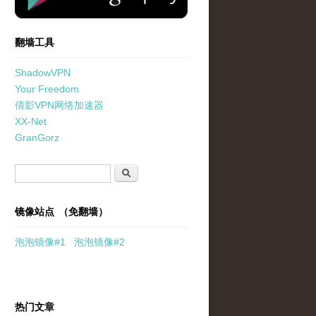
翻墙工具
ShadowVPN
Your Freedom
倩影VPN网络加速器
XX-Net
GranGorz
搜索表单
搜索
镜像站点 （免翻墙）
泡泡
镜像
#1
泡泡
镜像#2
热门文章