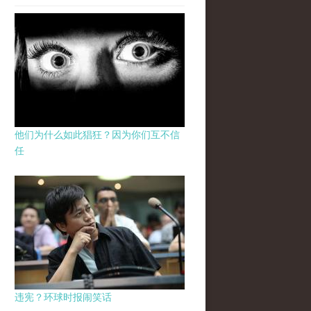
他们为什么如此猖狂？因为你们互不信
任
违宪？环球时报闹笑话