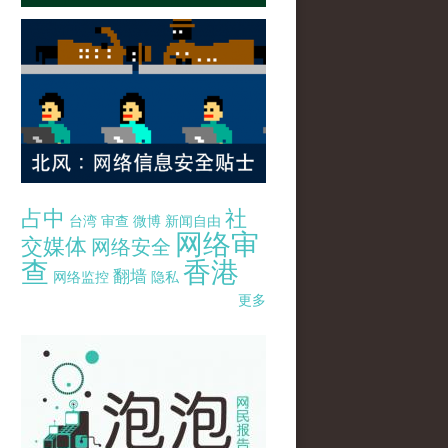
占中
社
台湾
审查
微博
新闻自由
网络审
交媒体
网络安全
查
香港
翻墙
网络监控
隐私
更多
pao-pao-banner-mirror-site-120814.jpg