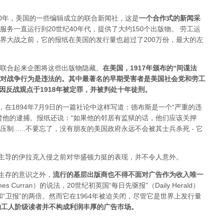
20年，美国的一些编辑成立的联合新闻社，这是
一个合作式的新闻采
服务一直运行到20世纪40年代，提供了大约150个出版物。 劳工运
界大战之前，它的报纸在美国的发行量也超过了200万份，最大的左
联合起来企图将这些出版物隐藏。
在美国，1917年颁布的“间谍法
反对战争行为是违法的。其中最著名的早期受害者是美国社会党和劳工
因反战观点于1918年被定罪，并被判处十年徒刑。
，在1894年7月9日的一篇社论中这样写道：德布斯是一个“严重的违
对他的逮捕。报纸还说：“如果他的邻居有监狱的话，他们应该关押
......不要忘了，没有朋友的美国政府永远不会被其士兵杀死 - 它
国主导的伊拉克入侵之前对华盛顿力挺的表现，并不令人意外。
以生存的意识之外，
流行的基层出版商也不得不面对广告作为收入唯一
 Curran）的说法，20世纪初英国“每日先驱报”（Daily Herald）
和“卫报”的两倍。然而它在1964年被迫关闭，尽管它是世界上发行量
的工人阶级读者并不构成利润丰厚的广告市场。