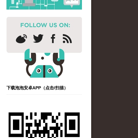
下载泡泡安卓APP（点击/扫描）