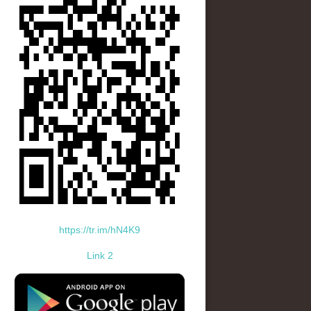
https://tr.im/hN4K9
Link 2
standard-icon-googleplay-app-store.png