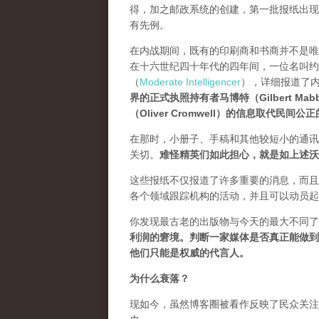
得，加之邮政系统的创建，第一批报纸出现在了整个西欧。
有先例。
在内战期间，既有的印刷商和书商并不是唯
在十六世纪四十年代的四年间，一位名叫约翰·迪林
（
Moderate Intelligencer
），详细报道了
界的正式执照持有者马博特（Gilbert 
（Oliver Cromwell）的信息取代民间公
在那时，小册子、手稿和其他较短小的通讯
关切。
难怪精英们如此担心，就是如上述沃
这些报纸不仅报道了许多重要的消息，而且
各个领域跟踪机构的活动，并且可以动员起
你发现最古老的出版物与今天的最大不同了
利润的窘境。判断一家媒体是否真正能做到
他们只能是权威的代言人。
为什么衰落？
现如今，虽然博客圈被看作反映了民众关注