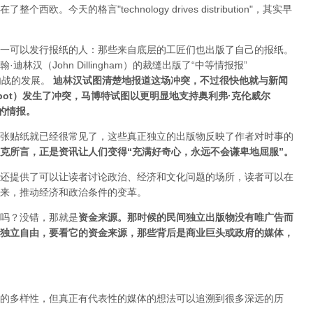
今天的格言"technology drives dis­tribution"，其实早
一可以发行报纸的人：那些来自底层的工匠们也出版了自己的报纸。
汉（John Dillingham）的裁缝出版了“中等情报报”
内战的发展。
迪林汉试图清楚地报道这场冲突，不过很快他就与新闻
Mabbot）发生了冲突，马博特试图以更明显地支持奥利弗·克伦威尔
正的情报
。
张贴纸就已经很常见了，这些真正独立的出版物反映了作者对时事的
克所言，正是资讯让人们变得“充满好奇心，永远不会谦卑地屈服”。
还提供了可以让读者讨论政治、经济和文化问题的场所，读者可以在
来，推动经济和政治条件的变革。
吗？没错，那就是
资
金来源
。
那时候的民间独立出版物没有唯广告而
独立自由，要看它的资金来源，那些背后是商业巨头或政府的媒体，
的多样性，但真正有代表性的媒体的想法可以追溯到很多深远的历