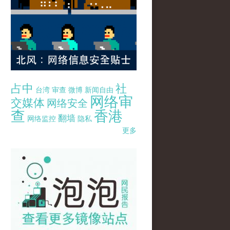
占中
社
台湾
审查
微博
新闻自由
网络审
交媒体
网络安全
查
香港
翻墙
网络监控
隐私
更多
pao-pao-banner-mirror-site-120814.jpg