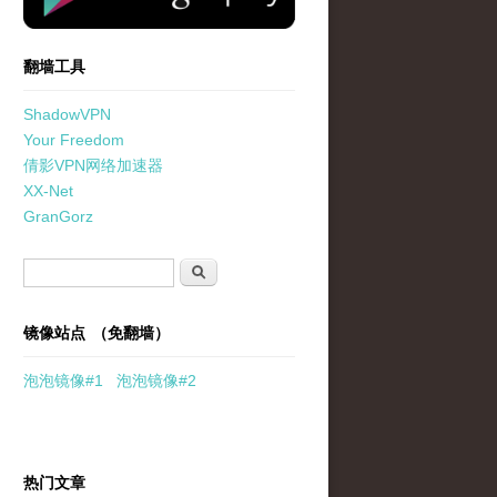
翻墙工具
ShadowVPN
Your Freedom
倩影VPN网络加速器
XX-Net
GranGorz
搜索表单
搜索
镜像站点 （免翻墙）
泡泡
镜像
#1
泡泡
镜像#2
热门文章