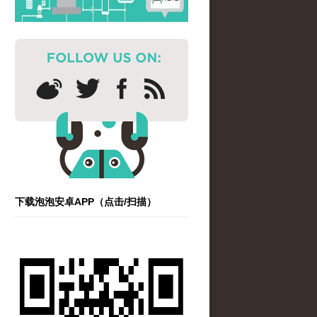
下载泡泡安卓APP（点击/扫描）