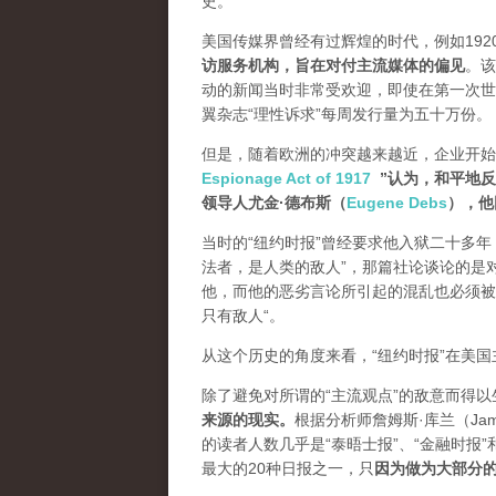
史。
美国传媒界曾经有过辉煌的时代，例如19
访服务机构，旨在对付主流媒体的偏见
。该
动的新闻当时非常受欢迎，即使在第一次世
翼杂志“理性诉求”每周发行量为五十万份。
但是，随着欧洲的冲突越来越近，企业开始
Espionage Act of 1917
”认为，和平地
领导人尤金·德布斯（
Eugene Debs
），他
当时的“纽约时报”曾经要求他入狱二十多年
法者，是人类的敌人”，那篇社论谈论的是
他，而他的恶劣言论所引起的混乱也必须被压制
只有敌人“。
从这个历史的角度来看，“纽约时报”在美
除了避免对所谓的“主流观点”的敌意而得
来源的现实。
根据分析师詹姆斯·库兰（James
的读者人数几乎是“泰晤士报”、“金融时报”
最大的20种日报之一，
只
因为做为大部分