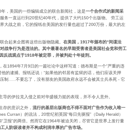
20年，美国的一些编辑成立的联合新闻社，这是
一个合作式的新闻采
服务一直运行到20世纪40年代，提供了大约150个出版物。 劳工运
界大战之前，它的报纸在美国的发行量也超过了200万份，最大的左
联合起来企图将这些出版物隐藏。
在美国，1917年颁布的“间谍法
反对战争行为是违法的。其中最著名的早期受害者是美国社会党和劳工
因反战观点于1918年被定罪，并被判处十年徒刑。
，在1894年7月9日的一篇社论中这样写道：德布斯是一个“严重的违
对他的逮捕。报纸还说：“如果他的邻居有监狱的话，他们应该关押
......不要忘了，没有朋友的美国政府永远不会被其士兵杀死 - 它
国主导的伊拉克入侵之前对华盛顿力挺的表现，并不令人意外。
以生存的意识之外，
流行的基层出版商也不得不面对广告作为收入唯一
 Curran）的说法，20世纪初英国“每日先驱报”（Daily Herald）
和“卫报”的两倍。然而它在1964年被迫关闭，尽管它是世界上发行量
的工人阶级读者并不构成利润丰厚的广告市场。