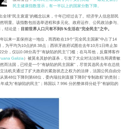
民主健康指数显示，有一半以上的国家分数下降。
ond提出全球“民主衰退”的概念以来，十年已经过去了。经济学人信息部民
然明显。该指数包括选举进程和多元化、政府运作、公民政治参与、
标，结论是：
目前世界人口只有不到5％生活在“完全民主”之中。
0年以来一直保持这一地位，而西欧在19个“完全民主国家”中占了14
，为平均为10点的8.38点；西班牙政府试图在去年10月1日终止加
2分，仅以0.08分高于“有缺陷的民主”门槛；在马耳他，反腐博客作
uana Galizia
）被莫名其妙的谋杀，引发了大众对法治和当局调查敏
；然而法国，已经是一个“有缺陷的民主国家”，尽管其选民去年在总统
立法机关通过了扩大政府的紧急状态之权力的法律，法国公民自由分
第48位下降到第68位，委内瑞拉则直接下降到“专制政权”的类别；
成为“有缺陷的民主”；韩国以 7.996 分的整体得分处于“有缺陷的