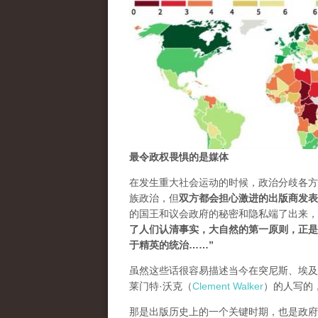
最令政权畏惧的是媒体
在发生重大社会运动的时候，政治分歧各方
族政治，但
双方都会担心激进的出版商发表
的国王和议会政府的秘密和隐私端了出来，摆在庸俗的人
了人们认清事实，大自然的第一原则，正是
于精英的统治…
…”
虽然这些话很容易描述当今在突尼斯、埃及
莱门特·沃克（
Clement Walker
）的人写的
那是出版历史上的一个关键时期，也是政府