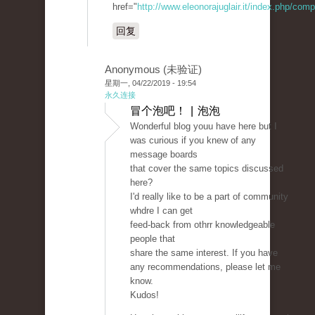
href="
http://www.eleonorajuglair.it/index.php/comp
回复
Anonymous (未验证)
星期一, 04/22/2019 - 19:54
永久连接
冒个泡吧！ | 泡泡
Wonderful blog youu have here but I
was curious if you knew of any
message boards
that cover the same topics discussed
here?
I'd really like to be a part of community
whdre I can get
feed-back from othrr knowledgeable
people that
share the same interest. If you have
any recommendations, please let me
know.
Kudos!