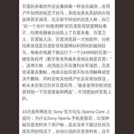
百度的杀毒软件还会像病毒一样攻击漏洞，在用
户不知情的状态下挂马，系统会莫名其妙的出现
故障甚至崩溃。北京新宇科技的负责人称，自己
“在一个名叫“80影档网”的百度影音联盟网站看
片，结果电脑被自动装上了百度杀毒、百度卫
士、百度输入法、百度浏览器一大包软件。分析
结果发现是百度影音联盟网站利用IE的漏洞挂
马，偷偷在电脑下载运行了一个144MB的百度一
键安装程序（数字签名和服务器地址都是百度）”
。该博主称，此消息公开后遭到水军滋扰，言其
造谣要其删帖，他表示如百度不给合理解释就坚
决不删除。同时还有其他用户在反应类似情况，
称从未安装过任何百度应用，“最多使用谷歌浏览
器登陆一下百度搜索和网盘”，不清楚如何安装上
的。
10月底有网友在 Sony 官方论坛 Xperia Care 上
提问：为什么Sony Xperia 手机更新后，出现神
秘百度资料夾？用户称，是在没有下载过任何百
度应用的情况下，自动出现的百度资料夹，且不