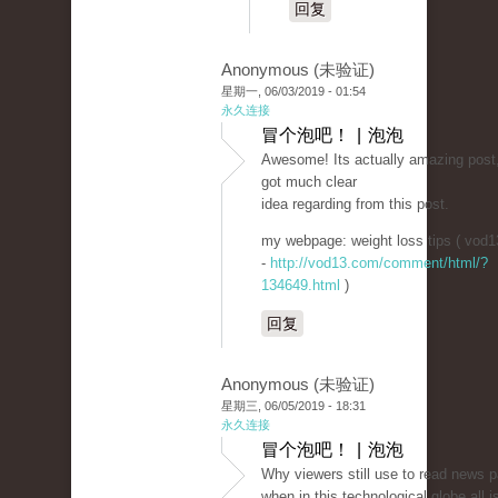
回复
Anonymous (未验证)
星期一, 06/03/2019 - 01:54
永久连接
冒个泡吧！ | 泡泡
Awesome! Its actually amazing post,
got much clear
idea regarding from this post.
my webpage: weight loss tips ( vod
-
http://vod13.com/comment/html/?
134649.html
)
回复
Anonymous (未验证)
星期三, 06/05/2019 - 18:31
永久连接
冒个泡吧！ | 泡泡
Why viewers still use to read news 
when in this technological globe all i