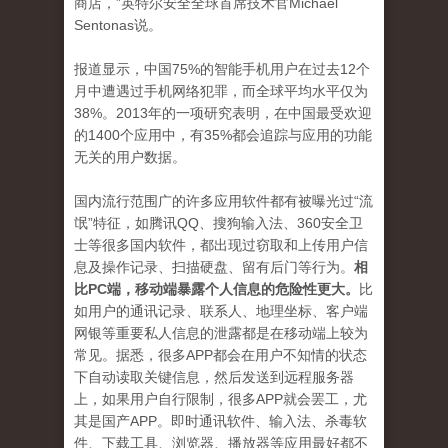
商店，”英特尔安全全球首席技术官Michael
Sentonas说。
报道显示，中国75%的智能手机用户在过去12个
月中遭遇过手机网络犯罪，而全球平均水平仅为
38%。2013年的一项研究表明，在中国最受欢迎
的1400个应用中，有35%都会追踪与应用的功能
无关的用户数据。
国内流行范围广的许多应用软件都有被曝光过“流
氓”特征，如腾讯QQ、搜狗输入法、360安全卫
士等很多国内软件，都出现过窃取和上传用户信
息及操作记录、扫描硬盘、留有后门等行为。
相
比PC端，移动端暴露个人信息的危险性更大。
比
如用户的通讯记录、联系人、地理坐标、客户端
网银等重要私人信息的泄露都是在移动端上较为
常见。据悉，很多APP都会在用户不知情的状态
下自动读取关键信息，然后发送到远程服务器
上，如果用户自行限制，很多APP就会罢工，尤
其是国产APP。即时通讯软件、输入法、杀毒软
件、下载工具、浏览器、播放器等应用最好都不