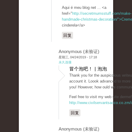
Aqui é meu blog net ... <a
href="
http://secretmumsstuff.com/make-
handmade-christmas-decoration/">Crem
cinderela</a>
回复
Anonymous (未验证)
星期三, 04/24/2019 - 17:18
永久连接
冒个泡吧！ | 泡泡
Thank you for the auspicdious write
account it. Loook advanced to more
you! However, how ould we commun
Feel free to visit my web site dermef
http://www.civilservantsacco.co.zm/i
回复
Anonymous (未验证)