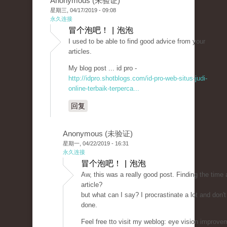
Anonymous (未验证)
星期三, 04/17/2019 - 09:08
永久连接
冒个泡吧！ | 泡泡
I used to be able to find good advice from your
articles.
My blog post ... id pro -
http://idpro.shotblogs.com/id-pro-web-situs-judi-
online-terbaik-terperca...
回复
Anonymous (未验证)
星期一, 04/22/2019 - 16:31
永久连接
冒个泡吧！ | 泡泡
Aw, this was a really good post. Finding the time
article?
but what can I say? I procrastinate a lot and don'
done.
Feel free tto visit my weblog: eye vision improve