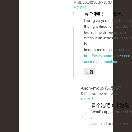
星期日, 06/02/2019 - 18:38
永久连接
冒个泡吧！ | 泡泡
I will give you 6 tips to take
the right direction. But the 
tag still holds reasonable.
Without an effective page, yo
is
hard to make quick money o
http://www.sharmaraco.com/
casino-slot-machine
回复
Anonymous (未验证)
星期二, 06/04/2019 - 23:57
永久连接
冒个泡吧！ | 泡泡
What's up, afterr reading
am
also glad to share my fa