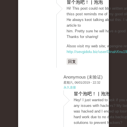
冒个泡吧！ | 泡泡
Hi! This post could not bbe written a
thiss post reminds me of my good o
He always keot talking about this. I w
article to
him. Pretty sure he will have a good 
Thanks for sharing!
Alsoo visit my web site; wpengine re
http://sevgidolu.biz/user/DinahXnu1
回复
Anonymous (未验证)
星期六, 06/01/2019 - 22:32
永久连接
冒个泡吧！ | 泡泡
Hey! I just wanted to ask if you
any issues with hackers? My las
was hacked and I ended up losi
hard work due to no data backu
solutions to prevent hackers?