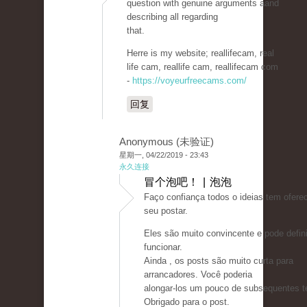
question with genuine arguments aand
describing all regarding
that.
Herre is my website; reallifecam, real
life cam, reallife cam, reallifecam com
-
https://voyeurfreecams.com/
回复
Anonymous (未验证)
星期一, 04/22/2019 - 23:43
永久连接
冒个泡吧！ | 泡泡
Faço confiança todos o ideias tem ofer
seu postar.
Eles são muito convincente e pode defin
funcionar.
Ainda , os posts são muito curta para
arrancadores. Você poderia
alongar-los um pouco de subsequentes 
Obrigado para o post.