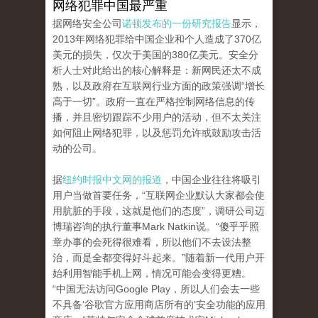
网络犯罪中国最严重
据网络安全公司
诺顿发布的一份研究报告
显示，
2013年网络犯罪给中国企业和个人造成了370亿
美元的损失，仅次于美国的380亿美元。安全分
析人士对此给出的核心解释是：新网民还太不成
熟，以及政府在互联网行业方面的政策强调“增长
高于一切”。政府一直在严格控制网络信息的传
播，并且密切跟踪不少用户的活动，但不太关注
如何阻止网络犯罪，以及惩罚允许或鼓励攻击活
动的公司。
据
纽约时报中文网的报道
，中国企业往往将吸引
用户当做首要任务，“互联网企业默认大家都会使
用肮脏的手段，这就是他们的态度”，调研公司迈
博瑞咨询的执行董事Mark Natkin说。“傻乎乎照
章办事的会死得很难看，所以他们不去设法整
治，而是全都变得好斗起来。”随着新一代用户开
始利用智能手机上网，情况可能会变得更糟。
“中国无法访问Google Play，所以人们会去一些
不具备‘谷歌官方应用商店所有的’安全功能的应用