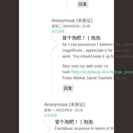
回复
Anonymous (未验证)
星期二, 06/04/2019 - 22:05
永久连接
冒个泡吧！ | 泡泡
As I site possessor I believe thhe content
magnificent , appreciate it for your hard
work. You should keep it up forever! Best
Also visit my web ssite <a
href="
http://Ucityfesta.Or.kr/tidings_pr
Forex Market Jamie Saettele Pdf</a>
回复
Anonymous (未验证)
星期一, 04/22/2019 - 22:25
永久连接
冒个泡吧！ | 泡泡
Fastidious response in return of this