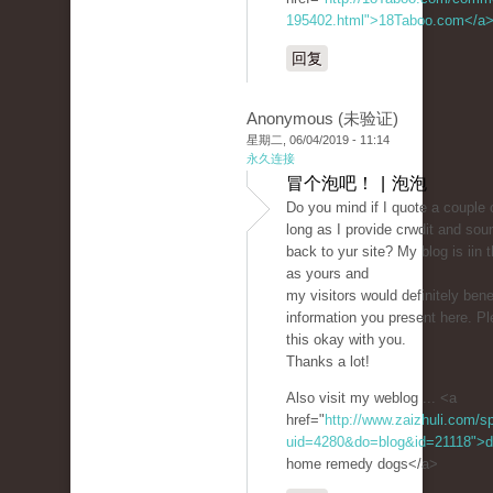
195402.html">18Taboo.com</a
回复
Anonymous (未验证)
星期二, 06/04/2019 - 11:14
永久连接
冒个泡吧！ | 泡泡
Do you mind if I quote a couple 
long as I provide crwdit and sou
back to yur site? My blog is iin
as yours and
my visitors would definitely benef
information you present here. Pl
this okay with you.
Thanks a lot!
Also visit my weblog ... <a
href="
http://www.zaizhuli.com/s
uid=4280&do=blog&id=21118">
home remedy dogs</a>