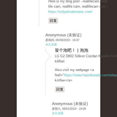
Here is my blog post - reallifecam, rwal
life cam, reallife cam, reallifecam com -
https://onlyprivatecams.com/
回复
Anonymous (未验证)
星期四, 05/30/2019 - 16:47
永久连接
冒个泡吧！ | 泡泡
LG G2 D802 Silikon Cüzdan Kapaklı Kılı
kiliflari
Also visit my webpage <a
href="
https://www.hepsiburada.com/telep
kılıfları</a>
回复
Anonymous (未验证)
星期六, 06/01/2019 - 19:09
永久连接