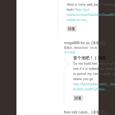
Here is mmy web page: reverbnat
href="
http://pvl-
online.kz/user/DarrinMcDowall6/"
online.kz</a>
,
回复
mega888 for pc (未验证)
星期日, 06/02/2019 - 05:39
永久连接
冒个泡吧！ | 泡泡
So not build hen party in a
see if it is indeed my domin
to permit my center guide e
where you go.
http://fpvmonkey.com/__med
d=918.credit%2Fdow...
回复
free slot casin... (未验证)