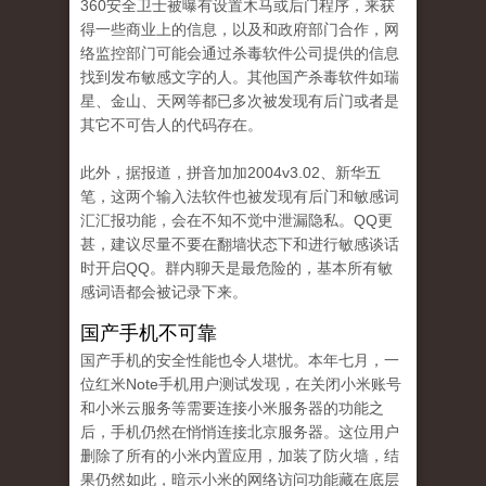
360安全卫士被曝有设置木马或后门程序，来获
得一些商业上的信息，以及和政府部门合作，网
络监控部门可能会通过杀毒软件公司提供的信息
找到发布敏感文字的人。其他国产杀毒软件如瑞
星、金山、天网等都已多次被发现有后门或者是
其它不可告人的代码存在。
此外，据报道，拼音加加2004v3.02、新华五
笔，这两个输入法软件也被发现有后门和敏感词
汇汇报功能，会在不知不觉中泄漏隐私。QQ更
甚，建议尽量不要在翻墙状态下和进行敏感谈话
时开启QQ。群内聊天是最危险的，基本所有敏
感词语都会被记录下来。
国产手机不可靠
国产手机的安全性能也令人堪忧。本年七月，一
位红米Note手机用户测试发现，在关闭小米账号
和小米云服务等需要连接小米服务器的功能之
后，手机仍然在悄悄连接北京服务器。这位用户
删除了所有的小米内置应用，加装了防火墙，结
果仍然如此，暗示小米的网络访问功能藏在底层