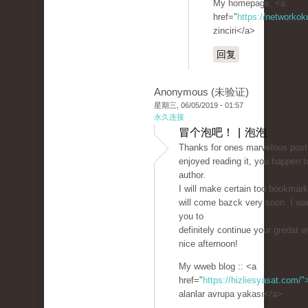
My homepage; <a
href="
https://networkok
zinciri</a>
回复
Anonymous (未验证)
星期三, 06/05/2019 - 01:57
永久连接
冒个泡吧！ | 泡泡
Thanks for ones marvelous postin
enjoyed reading it, you happen t
author.
I will make certain too bookmark
will come bazck very soon. I wa
you to
definitely continue your gredat w
nice afternoon!
My wweb blog :: <a
href="
https://hizliesyasat.com/">
alanlar avrupa yakası</a>