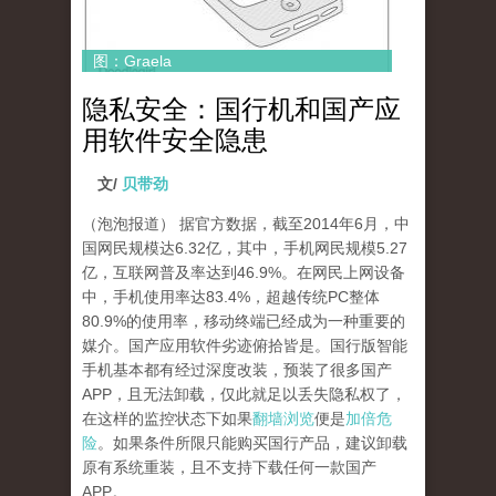
图：Graela
隐私安全：国行机和国产应
用软件安全隐患
文/
贝带劲
（泡泡报道） 据官方数据，截至2014年6月，中
国网民规模达6.32亿，其中，手机网民规模5.27
亿，互联网普及率达到46.9%。在网民上网设备
中，手机使用率达83.4%，超越传统PC整体
80.9%的使用率，移动终端已经成为一种重要的
媒介。国产应用软件劣迹俯拾皆是。国行版智能
手机基本都有经过深度改装，预装了很多国产
APP，且无法卸载，仅此就足以丢失隐私权了，
在这样的监控状态下如果
翻墙浏览
便是
加倍危
险
。如果条件所限只能购买国行产品，建议卸载
原有系统重装，且不支持下载任何一款国产
APP。