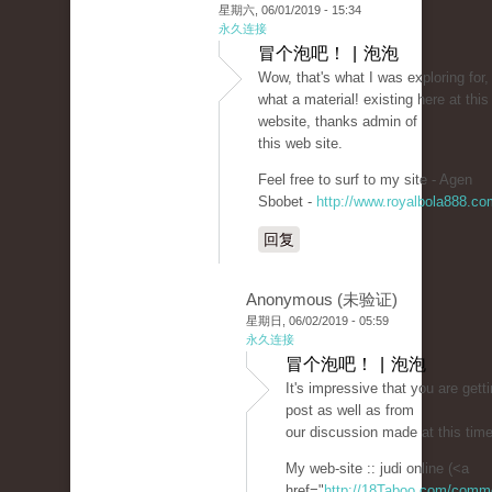
星期六, 06/01/2019 - 15:34
永久连接
冒个泡吧！ | 泡泡
Wow, that's what I was exploring for,
what a material! existing here at this
website, thanks admin of
this web site.
Feel free to surf to my site - Agen
Sbobet -
http://www.royalbola888.co
回复
Anonymous (未验证)
星期日, 06/02/2019 - 05:59
永久连接
冒个泡吧！ | 泡泡
It's impressive that you are gett
post as well as from
our discussion made at this time
My web-site :: judi online (<a
href="
http://18Taboo.com/comme