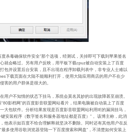
百度杀毒确保软件安全”那个选项，经测试，关掉即可下载到苹果签名
心就会略过。另有用户反映，用平板下载cpuz被自动安装上了百度
打包并设置后台安装，且不出现在程序卸载列表中，非专业人士难以
unes下载页面在大陆不能顺利打开，使用大陆应用商店的用户不在少
侵害的用户群体是很大的。
在用户不知情的状态下挂马，系统会莫名其妙的出现故障甚至崩溃。
“80影档网”的百度影音联盟网站看片，结果电脑被自动装上了百度
一大包软件。分析结果发现是百度影音联盟网站利用IE的漏洞挂马，
一键安装程序（数字签名和服务器地址都是百度）” 。该博主称，此消
，他表示如百度不给合理解释就坚决不删除。同时还有其他用户在反
“最多使用谷歌浏览器登陆一下百度搜索和网盘”，不清楚如何安装上