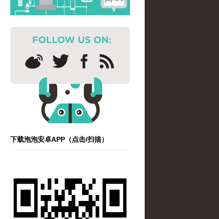
下载泡泡安卓APP（点击/扫描）