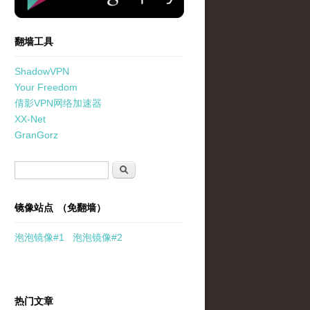
翻墙工具
ShadowVPN
Your Freedom
倩影VPN网络加速器
XX-Net
GranGorz
搜索表单
搜索
镜像站点 （免翻墙）
泡泡
镜像
#1
泡泡
镜像#2
热门文章