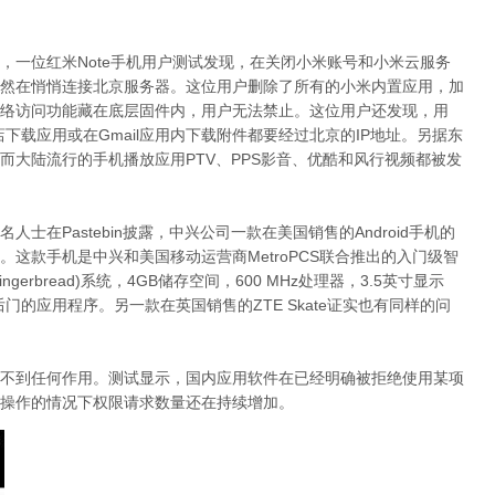
，一位红米Note手机用户测试发现，在关闭小米账号和小米云服务
然在悄悄连接北京服务器。这位用户删除了所有的小米内置应用，加
络访问功能藏在底层固件内，用户无法禁止。这位用户还发现，用
lay应用商店下载应用或在Gmail应用内下载附件都要经过北京的IP地址。另据东
而大陆流行的手机播放应用PTV、PPS影音、优酷和风行视频都被发
士在Pastebin披露，中兴公司一款在美国销售的Android手机的
这款手机是中兴和美国移动运营商MetroPCS联合推出的入门级智
4(Gingerbread)系统，4GB储存空间，600 MHz处理器，3.5英寸显示
shell后门的应用程序。另一款在英国销售的ZTE Skate证实也有同样的问
不到任何作用。测试显示，国内应用软件在已经明确被拒绝使用某项
操作的情况下权限请求数量还在持续增加。