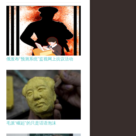
俄发布“预测系统”监视网上抗议活动
毛派“崛起”的只是话语泡沫