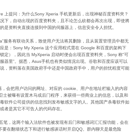
 Care 上提问：为什么Sony Xperia 手机更新后，出现神秘百度资料夾？
况下，自动出现的百度资料夹，且不论怎么砍都会再次出现，即使將
的是资料夹直接连接到中国的伺服器上，信息安全令人担忧。
peria”服务有联动关系，致使用户无法将其删除，且从装置管理员中都无
ony My Xperia 这个应用程式需在 Google 和百度的架构下
，因此当 MyXperia 启动时便会出现百度资料夾，Sony 称“可
服器里”。据悉，Asus手机也有类似情况出现。谷歌和百度应该可以
说，资料落在美国政府手中还是中国政府手中，用户的担忧程度可能
器，会把用户访问的网址、对应的 cookie、用户在地址栏输入的内容
全卫士被曝有设置木马或后门程序，来获得一些商业上的信息，以及和
毒软件公司提供的信息找到发布敏感文字的人。其他国产杀毒软件如
或者是其它不可告人的代码存在。
、新华五笔，这两个输入法软件也被发现有后门和敏感词汇汇报功能，会在
不要在翻墙状态下和进行敏感谈话时开启QQ。群内聊天是最危险