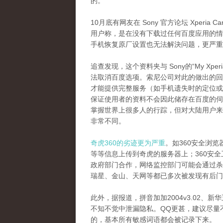
的。
10月底有网友在 Sony 官方论坛 Xperia
用户称，是在没有下载过任何百度应用的情
手机恢复原厂设置也无法解決问题，更严重
追查发现，这个资料夹与 Sony的“My X
法取消百度选项。索尼公司对此的做出的回应是：S
才能提供完整服务（如手机遗失时的定位或锁定）
保证使用者的资料不会因此储存在百度的伺
掌握世界上很多人的行踪，但对大陆用户来
非常不同。
奇虎360的劣迹更为严重
。如360安全浏览
等等信息上传到奇虎的服务器上；360安
政府部门合作，网络监控部门可能会通过杀
瑞星、金山、天网等都已多次被发现有后门
此外，据报道，拼音加加2004v3.02
不知不觉中泄漏隐私。QQ更甚，建议尽量
的，基本所有敏感词语都会被记录下来。