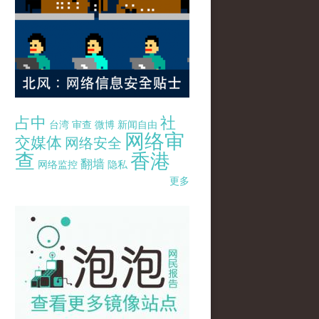
占中
社
台湾
审查
微博
新闻自由
网络审
交媒体
网络安全
查
香港
翻墙
网络监控
隐私
更多
pao-pao-banner-mirror-site-120814.jpg