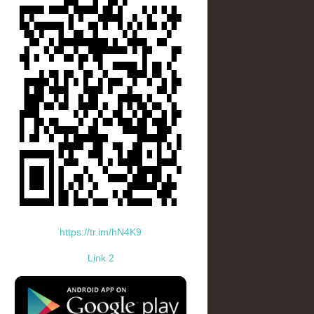
https://tr.im/hN4K9
Link 2
standard-icon-googleplay-app-store.png