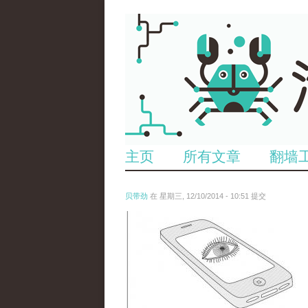
主页
所有文章
翻墙
贝带劲
在 星期三, 12/10/2014 - 10:51 提交
5761078700_3bee0538d9_z.jpg