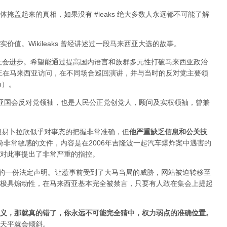
掩盖起来的真相，如果没有 #leaks 绝大多数人永远都不可能了解
值。Wikileaks 曾经讲述过一段马来西亚大选的故事。
于社会进步。希望能通过提高国内语言和族群多元性打破马来西亚政治
ange 正在马来西亚访问，在不同场合巡回演讲，并与当时的反对党主要领
im）。
来西亚国会反对党领袖，也是人民公正党创党人，顾问及实权领袖，曾兼
变，但易卜拉欣似乎对事态的把握非常准确，但
他严重缺乏信息和公关技
布过一份非常敏感的文件，内容是在2006年吉隆波一起汽车爆炸案中遇害的
对此事提出了非常严重的指控。
署的一份法定声明。让惹事前受到了大马当局的威胁，网站被迫转移至
极具煽动性，在马来西亚基本完全被禁言，只要有人敢在集会上提起
义，那就真的错了，你永远不可能完全猜中，权力弱点的准确位置
。
天平就会倾斜。