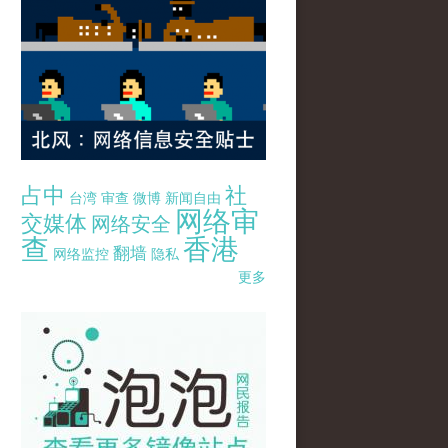
占中
社
台湾
审查
微博
新闻自由
网络审
交媒体
网络安全
查
香港
翻墙
网络监控
隐私
更多
pao-pao-banner-mirror-site-120814.jpg