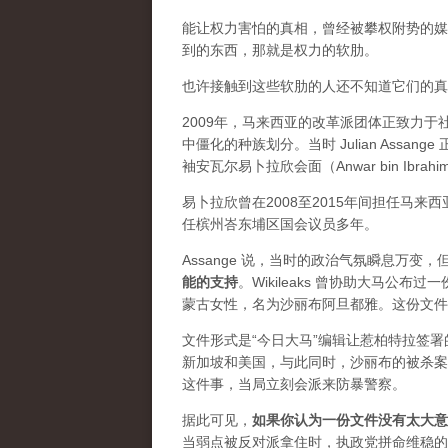
能让权力害怕的真相，曾经被攀权附势的媒体
到的东西，那就是权力的软肋。
也许接触到这些软肋的人还不知道它们的真实价
2009年，马来西亚的改革派团体正致力
中僵化的种族划分。当时 Julian Ass
袖安瓦尔易卜拉欣会面（Anwar bin Ibrah
易卜拉欣曾在2008至2015年间担任马
任槟州峇东埔区国会议员多年。
Assange 说，当时的政治气氛瞬息万
能的支持
。Wikileaks 曾协助大马公
蒙古女性，名为沙丽布阿旦都雅。这份文件
文件形式是“今日大马”编辑让惹柏特拉签
新加坡和美国，与此同时，沙丽布的被杀案
这件事，当局立刻会派来防暴警察。
据此可见，
如果你认为一份文件没有太大意
当弱点被反对派拿住时，执政党拼命维稳的