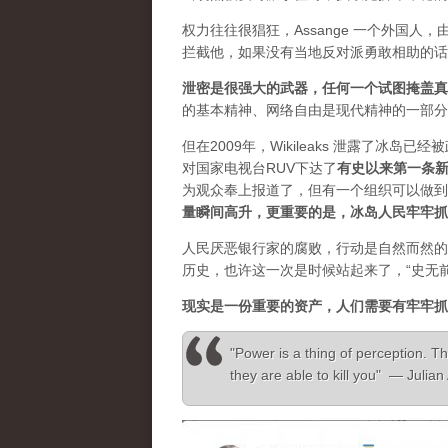
权力往往很猖狂，Assange 一个外国
拦截他，如果没有当地反对派勇敢相助的话
泄密是很强大的武器，任何一个试图掩盖真
的基本精神、网络自由是现代精神的一部分
但在2009年，Wikileaks 泄露了冰岛
对国家电视台RUV下达了
有史以来第一条
为观众奉上报道了，但有一个组织可以做到”，
量瞬间高升，更重要的是，冰岛人民牢牢抓
人民厌恶银行家的腐败，行动是自然而然的
历史，也许这一次是时候站起来了，“史无
现实是一份重要的资产，人们需要有牢牢抓
"Power is a thing of perception. Th
they are able to kill you" — Julia