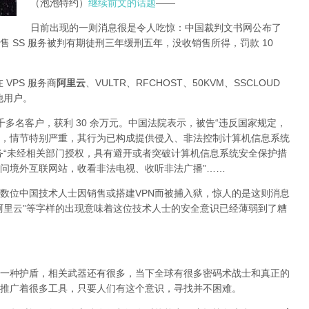
（泡泡特约）
继续前文的话题
——
日前出现的一则消息很是令人吃惊：中国裁判文书网公布了
 SS 服务被判有期徒刑三年缓刑五年，没收销售所得，罚款 10
 VPS 服务商
阿里云
、VULTR、RFCHOST、50KVM、SSCLOUD
其他用户。
了四千多名客户，获利 30 余万元。中国法院表示，被告“违反国家规定，
，情节特别严重，其行为已构成提供侵入、非法控制计算机信息系统
务“未经相关部门授权，具有避开或者突破计算机信息系统安全保护措
问境外互联网站，收看非法电视、收听非法广播”……
数位中国技术人士因销售或搭建VPN而被捕入狱，惊人的是这则消息
阿里云”等字样的出现意味着这位技术人士的安全意识已经薄弱到了糟
一种护盾，相关武器还有很多，当下全球有很多密码术战士和真正的
推广着很多工具，只要人们有这个意识，寻找并不困难。