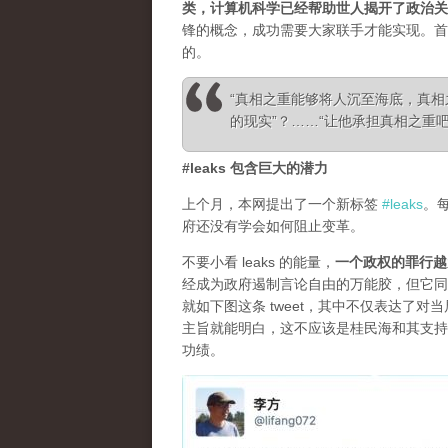
类，计算机科学已经帮助世人揭开了政治关
锋的概念，成功需要大家联手才能实现。首
的。
“真相之重能够将人沉至海底，真
的现实”？……“让他承担真相之重吧！”—— Ale
#leaks 包含巨大的潜力
上个月，本网提出了一个新标签
#leaks
。
府还没有学会如何阻止变革。
不要小看 leaks 的能量，
一个政权的罪行越
经成为政府遏制言论自由的万能胶，但它同
就如下图这条 tweet，其中不仅表达了
主旨就能明白，这不应该是桂民海和其支持
功绩。