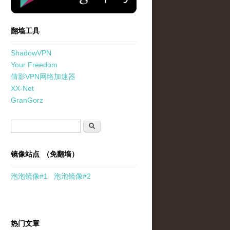
翻墙工具
ShadowVPN
Your Freedom
倩影VPN网络加速器
XX-Net
GranGorz
搜索表单
搜索
镜像站点 （免翻墙）
泡泡
镜像
#1
泡泡
镜像#2
热门文章