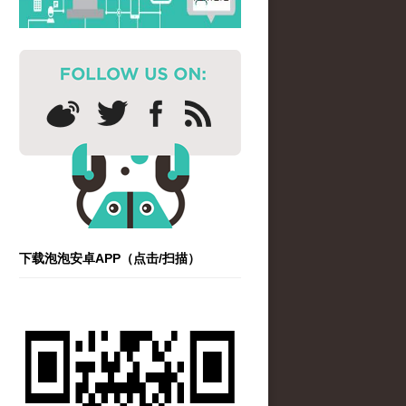
下载泡泡安卓APP（点击/扫描）