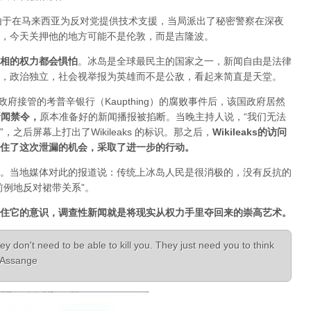
人，由于在马来西亚为反对党提供技术支援，当局派出了秘密警察在深夜
，今天关押他的地方可能不是伦敦，而是吉隆波。
相的权力都会惧怕
。
冰岛是全球最民主的国家之一，新闻自由是法律
，政治独立，社会视举报为英雄而不是公敌，看起来简直是天堂。
已经被政府接管的考普辛银行（Kaupthing）的腐败事件后，该国政府居然
新闻禁令
，
原本准备好的新闻播报被掐断。当晚主持人说，“我们无法
之后屏幕上打出了Wikileaks 的标识。那之后，
Wikileaks的访问
住了这次泄漏的机会，采取了进一步的行动。
。当地媒体对此的报道说：传统上冰岛人民是很消极的，没有反抗的
前例地反对裙带关系”。
住它的意识，调查性新闻就是将现实从权力手里夺回来的崇高艺术。
ey don't need to be able to kill you. They just need you to think
n Assange