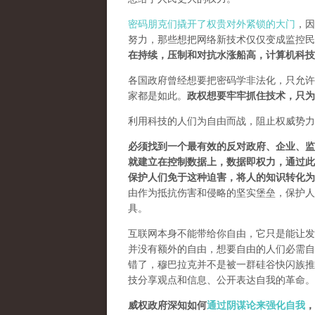
密码朋克们撬开了权贵对外紧锁的大门
，因
努力，那些想把网络新技术仅仅变成监控民
在持续，压制和对抗水涨船高，计算机科技
各国政府曾经想要把密码学非法化，只允许
家都是如此。
政权想要牢牢抓住技术，只为
利用科技的人们为自由而战，阻止权威势力
必须找到一个最有效的反对政府、企业、监
就建立在控制数据上，数据即权力，通过此
保护人们免于这种迫害，将人的知识转化为
由作为抵抗伤害和侵略的坚实堡垒，保护人
具。
互联网本身不能带给你自由，它只是能让发
并没有额外的自由，想要自由的人们必需自己
错了，穆巴拉克并不是被一群硅谷快闪族推
技分享观点和信息、公开表达自我的革命。
威权政府深知如何
通过阴谋论来强化自我
，