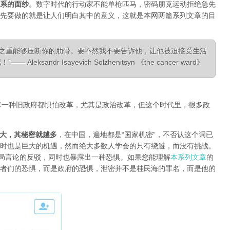
系的面纱
。
数字时代的行动家不能单枪匹马，密码朋克运动拒绝急先
先要做的就是让人们明白其中的意义，这就是本网两篇系列文章的目
相之重能够压断你的肋骨。要不然我不要告诉他，让他被迫接受生活
ksandr Isayevich Solzhenitsyn 《the cancer ward》
每一种旧政府都惧怕改革，尤其是政治改革，但这个时代里，很多政
大，其秘密就越多
，在中国，遍地都是“国家机密”，不否认这个词已
时也是巨大的机遇，然而绝大多数人学会的只有绕避，而没有挑战。
对当局言论的反驳，同时也暴露出一种恐惧。如果您能理解
本系列文章
的
者们的恐惧，而是政府的恐惧，泄密并不是桂民海的罪名，而是他的