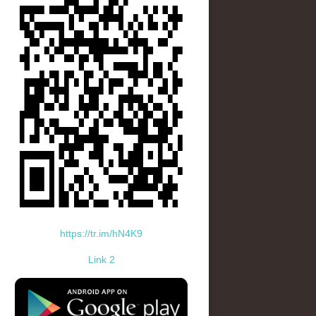
https://tr.im/hN4K9
Link 2
standard-icon-googleplay-app-store.png