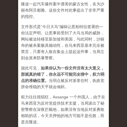
隆波一起汽车爆炸案中遇害的蒙古女性，名为沙
丽布阿旦都雅。这份文件对此事提出了非常严重
的指控。
文件形式是“今日大马”编辑让惹柏特拉签署的一
份法定声明。让惹事前受到了大马当局的威胁，
网站被迫转移至新加坡和美国，与此同时，沙丽
布的被杀案极具煽动性，在马来西亚基本完全被
禁言，只要有人敢在集会上提起这件事，当局立
刻会派来防暴警察。
据此可见，
如果你认为一份文件没有太大意义，
那就真的错了，你永远不可能完全猜中，权力弱
点的准确位置
。
当弱点被反对派拿住时，执政党
拼命维稳的天平就会倾斜。
权力往往很猖狂，Assange 一个外国人，由于在
马来西亚为反对党提供技术支援，当局派出了秘
密警察在深夜拦截他，如果没有当地反对派勇敢
相助的话，今天关押他的地方可能不是伦敦，而
是吉隆波。