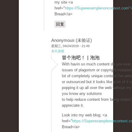
my site <a
href="
https://Superexamplenoncontext.com"
Bread</a>
回复
Anonymous (未验证)
星期三, 04/24/2019 - 21:49
永久连接
冒个泡吧！ | 泡泡
With havin so much content do you ever 
issues of plagorism or copyright violatio
lot of completely unique content I've eit
or outsourced but it looks like a lot of it i
popping it up all over the web without m
you know any solutions
to help reduce content from being stolen? 
appreciate it.
Look into my web blog; <a
href="
https://Superexamplenoncontext.
Bread</a>