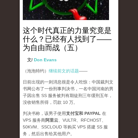
这个时代真正的力量究竟是
什么？已经有人找到了——
为自由而战（五）
文/
Don Evans
（泡泡特约）
继续前文的话题
——
日前出现的一则消息很是令人吃惊：中国裁判文
书网公布了一份刑事判决书，一名中国河南的男
子因出售 SS 服务被判有期徒刑三年缓刑五年，
没收销售所得，罚款 10 万。
判决书称，该男子使用
支付宝和 PAYPAL
在
VPS 服务商
阿里云
、VULTR、RFCHOST、
50KVM、SSCLOUD 等购买 VPS 搭建 SS 服
务，然后出售给其他用户。