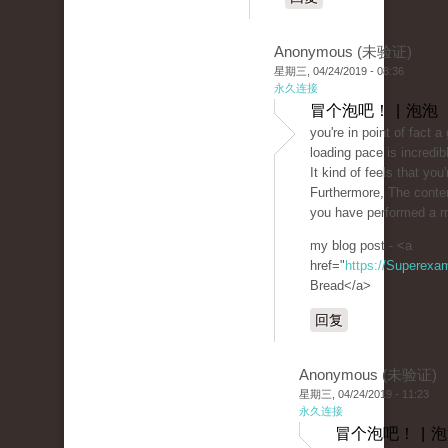
Anonymous (未验证)
星期三, 04/24/2019 - 08:36
永久连接
冒个泡吧！ | 泡泡
you're in point of fact
loading pace is incredib
It kind of feels that you
Furthermore, The conte
you have performed a mag
my blog post - <a
href="
https://Superexa
Bread</a>
回复
Anonymous (未验证)
星期三, 04/24/2019 - 11:23
永久连接
冒个泡吧！ | 