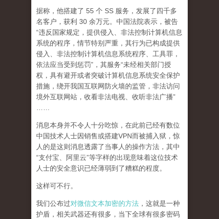
据称，他搭建了 55 个 SS 服务，发展了四千多
名客户，获利 30 余万元。中国法院表示，被告
“违反国家规定，提供侵入、非法控制计算机信息
系统的程序，情节特别严重，其行为已构成提供
侵入、非法控制计算机信息系统程序、工具罪，
依法应当受到惩罚”，其服务“未经相关部门授
权，具有避开或者突破计算机信息系统安全保护
措施，绕开我国互联网防火墙的监管，非法访问
境外互联网站，收看非法电视、收听非法广播”
……
消息本身并不令人十分吃惊，在此前已经有数位
中国技术人士因销售或搭建VPN而被捕入狱，惊
人的是这则消息透露了当事人的操作方法，其中
“支付宝、阿里云”等字样的出现意味着这位技术
人士的安全意识已经薄弱到了糟糕的程度。
这样可不行。
我们公布过
对微信文本加密的方法
，这就是一种
护盾，相关武器还有很多，当下全球有很多密码