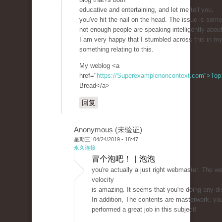
educative and entertaining, and let me tell you,
you've hit the nail on the head. The issue is some
not enough people are speaking intelligently about
I am very happy that I stumbled across this in my
something relating to this.
My weblog <a
href="
https://Superexamplenoncontext.com">Top
Bread</a>
回复
Anonymous (未验证)
星期三, 04/24/2019 - 18:47
永久连接
冒个泡吧！ | 泡泡
you're actually a just right webmaster. The we
velocity
is amazing. It seems that you're doing any dis
In addition, The contents are masterwork. yo
performed a great job in this subject!