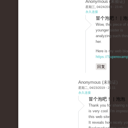
Anonymous (未验证)
星期三, 04/24/2019 - 23:45
永久连接
冒个泡吧！ | 
Wow, this piece of w
younger sister is
analyzing such thin
her.
Here is my web blog
https://Superexam
回复
Anonymous (未验证)
星期二, 04/23/2019 - 21:11
永久连接
冒个泡吧！ | 泡泡
Thank you for sharing s
is very cool. I'm impres
this web site.
It reveals how nicely yo