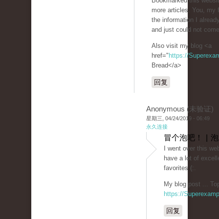
Bookmarked this websit
more articles. You, my 
the information I alread
and just could not come
Also visit my blog <a
href="
https://Superexa
Bread</a>
回复
Anonymous (未验证)
星期三, 04/24/2019 - 06:49
永久连接
冒个泡吧！ | 
I went over this we
have a lot of excell
favorites (:.
My blog post ... To
https://Superexam
回复