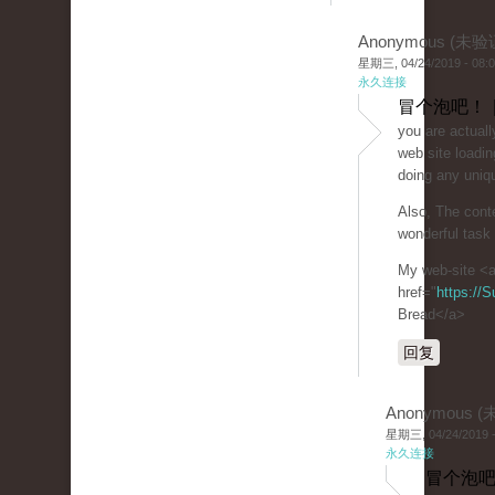
Anonymous (未验
星期三, 04/24/2019 - 08:
永久连接
冒个泡吧！ 
you are actuall
web site loadin
doing any uniqu
Also, The cont
wonderful task 
My web-site <
href="
https://
Bread</a>
回复
Anonymous 
星期三, 04/24/2019 -
永久连接
冒个泡吧