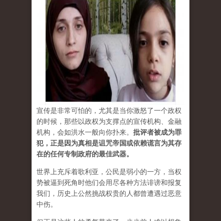
宣传是非常可怕的，尤其是当你激怒了一个政权
的时候，那些以政权为支撑点的宣传机构、金融
机构，会如洪水一般向你扑来。
批评者被成为罪
犯，正是因为真相是诅咒帝国或依赖谎言为其存
在的任何专制政府的最佳武器。
世界上充斥着歌利亚，公民是弱小的一方，当权
势被逼到死角时他们会用尽各种方法诽谤和报复
我们，历史上公然挑战权贵的人都曾遭遇过恶意
中伤。