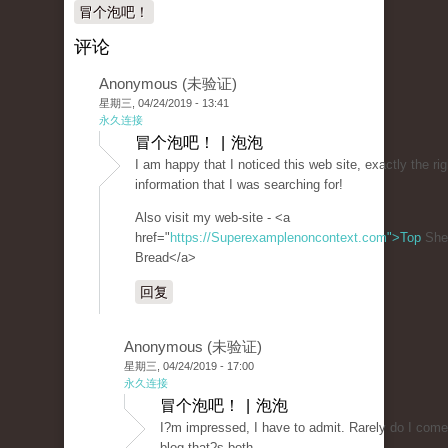
冒个泡吧！
评论
Anonymous (未验证)
星期三, 04/24/2019 - 13:41
永久连接
冒个泡吧！ | 泡泡
I am happy that I noticed this web site, exactly the rig
information that I was searching for!
Also visit my web-site - <a
href="
https://Superexamplenoncontext.com">Top
She
Bread</a>
回复
Anonymous (未验证)
星期三, 04/24/2019 - 17:00
永久连接
冒个泡吧！ | 泡泡
I?m impressed, I have to admit. Rarely do I come
blog that?s both