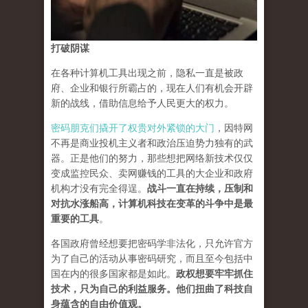
打破阴谋
在各种计算机工具出现之前，隐私一直是被政
府、企业和银行所霸占的，现在人们有机会开辟
新的战线，借助信息给予人民更大的权力。
密码朋克们撬开了权贵对外紧锁的大门
，因特网
不再是商业投机主义者和政治压迫势力独有的武
器。正是他们的努力，那些想把网络新技术仅仅
变成监控民众、卖网赚钱的工具的大企业和政府
机构才没有完全得逞。
战斗一直在持续，压制和
对抗水涨船高，计算机科技在变革的斗争中是最
重要的工具
。
各国政府曾经想要把密码学非法化，只允许官方
为了自己的活动从事密码研究，而且至今包括中
国在内的很多国家都是如此。
政权想要牢牢抓住
技术，只为自己的利益服务。他们扭曲了科技自
身蕴含的自由价值观。