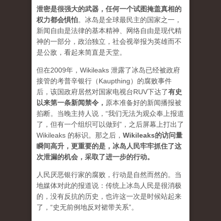
泄密是很强大的武器，任何一个试图掩盖真相的
权力都会惧怕
。
冰岛是全球最民主的国家之一，
新闻自由是法律的基本精神、网络自由是现代精
神的一部分，政治独立，社会视举报为英雄而不
是公敌，看起来简直是天堂。
但在2009年，Wikileaks 泄露了冰岛已经被政府
接管的考普辛银行（Kaupthing）的腐败事件
后，该国政府居然对国家电视台RUV下达了
有史
以来第一条新闻禁令
，
原本准备好的新闻播报被
掐断。当晚主持人说，“我们无法为观众奉上报道
了，但有一个组织可以做到”，之后屏幕上打出了
Wikileaks 的标识。那之后，
Wikileaks的访问量
瞬间高升，更重要的是，冰岛人民牢牢抓住了这
次泄漏的机会，采取了进一步的行动。
人民厌恶银行家的腐败，行动是自然而然的。当
地媒体对此的报道说：传统上冰岛人民是很消极
的，没有反抗的历史，也许这一次是时候站起来
了，“史无前例地反对裙带关系”。