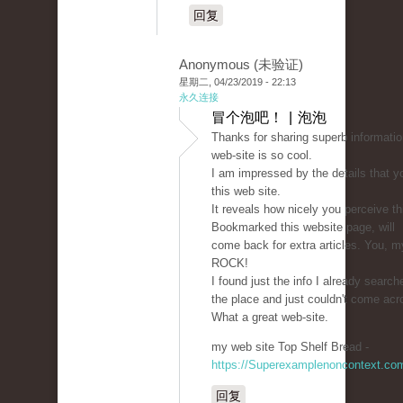
回复
Anonymous (未验证)
星期二, 04/23/2019 - 22:13
永久连接
冒个泡吧！ | 泡泡
Thanks for sharing superb informatio
web-site is so cool.
I am impressed by the details that y
this web site.
It reveals how nicely you perceive th
Bookmarked this website page, will
come back for extra articles. You, my
ROCK!
I found just the info I already search
the place and just couldn't come acr
What a great web-site.
my web site Top Shelf Bread -
https://Superexamplenoncontext.co
回复