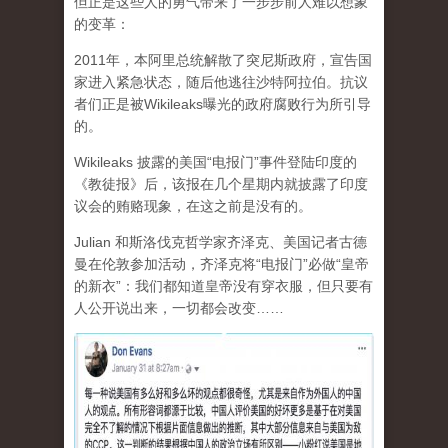
但正是这些人的勇气带来了一步步前人难以想象
的变革：
2011年，本阿里总统解散了突尼斯政府，宣告国
家进入紧急状态，随后他逃往沙特阿拉伯。抗议
者们正是被Wikileaks曝光的政府腐败行为所引导
的。
Wikileaks 披露的美国“电报门”事件登陆印度的
《教徒报》后，该报在几个星期内就披露了印度
议会的贿赂现象，在这之前是没有的。
Julian 和斯洛伐克哲学家齐泽克、美国记者古德
曼在伦敦参加活动，齐泽克将“电报门”必做“皇帝
的新衣”：我们都知道皇帝没有穿衣服，但只要有
人公开说出来，一切都会改变……