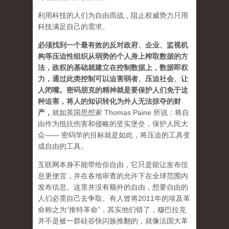
利用科技的人们为自由而战，阻止权威势力只用
科技满足自己的需求。
必须找到一个最有效的反对政府、企业、监视机
构等压迫性组织从弱势的个人身上榨取数据的方
法，政权的基础就建立在控制数据上，数据即权
力，通过此类控制可以迫害弱者、压迫社会、让
人闭嘴。密码朋克的精神就是要保护人们免于这
种迫害，将人的知识转化为外人无法掠夺的财
产
，
就如英国思想家 Thomas Paine 所说：将自
由作为抵抗伤害和侵略的坚实堡垒，保护人民大
众—— 密码学的目标就是如此，将压迫的工具变
成自由的工具。
互联网本身不能带给你自由，它只是能让发布信
息更便宜，并在各地审查的允许下在全球范围内
发布信息。这里并没有额外的自由，想要自由的
人们必需自己去争取。有人曾将2011年的埃及革
命称之为“推特革命”，其实他们错了，穆巴拉克
并不是被一群硅谷快闪族推翻的，就像法国大革