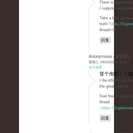
There is apparently 
I suppose you made
Take a look at my w
href="
https://Supe
Bread</a>
回复
Anonymous (未验证)
星期三, 04/24/2019 - 14:26
永久连接
冒个泡吧！ | 
I the efforts you hav
the great content.
Feel free to visit 
Bread
-
https://Superexa
回复