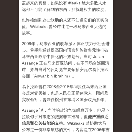
盖起来的真相，如果没有 #leaks 绝大多数人永
远都不可能了解到的东西，那就是权力的软肋。
也许接触到这些软肋的人还不知道它们的真实价
值。Wikileaks 曾经讲述过一段马来西亚大选的
故事。
2009年，马来西亚的改革派团体正致力于社会进
步。希望能通过提高国内语言和族群多元性打破
马来西亚政治中僵化的种族划分。当时 Julian
Assange 正在马来西亚访问，在不同场合巡回演
讲，并与当时的反对党主要领袖安瓦尔易卜拉欣
会面（Anwar bin Ibrahim）。
易卜拉欣曾在2008至2015年间担任马来西亚国
会反对党领袖，也是人民公正党创党人，顾问及
实权领袖，曾兼任槟州峇东埔区国会议员多年。
Assange 说，当时的政治气氛瞬息万变，但易卜
拉欣似乎对事态的把握非常准确，但
他严重缺乏
信息和公关技能的支持
。Wikileaks 曾协助大马
公布过一份非常敏感的文件，内容是在2006年吉