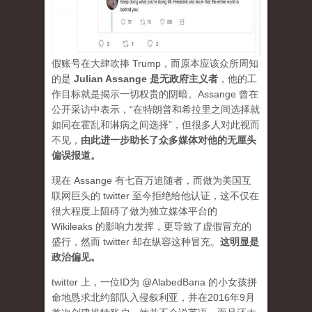
假账号在大肆吹捧 Trump，而原本应该众所周知
的是
Julian Assange 是无政府主义者
，他的工
作目标就是揭示一切权贵的阴暗。Assange 曾在
公开采访中表示，“在特朗普和希拉里之间选择就
如同在霍乱和淋病之间选择”，但很多人对此视而
不见，
由此进一步助长了众多媒体对他的无厘头
偏误报道。
现在 Assange 有七百万追随者，而做为美国互
联网巨头的 twitter 至今拒绝给他认证，这不仅在
很大程度上阻碍了做为独立媒体平台的
Wikileaks 的影响力发挥，更导致了虚假冒充的
盛行，然而 twitter 却在纵容这种冒充。
这明显是
政治偏见。
twitter 上，一位ID为 @AlabedBana 的小女孩拼
命地恳求北约部队入侵叙利亚，并在2016年9月