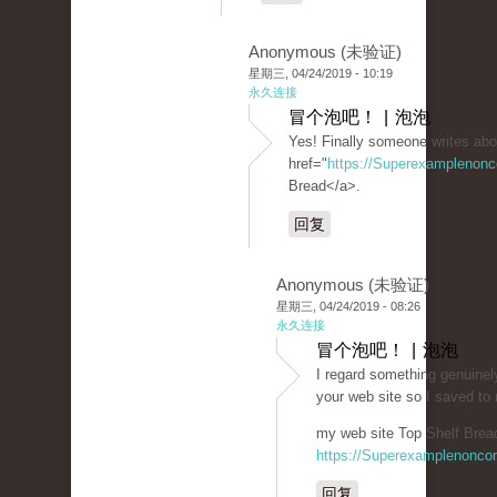
Anonymous (未验证)
星期三, 04/24/2019 - 10:19
永久连接
冒个泡吧！ | 泡泡
Yes! Finally someone writes abo
href="
https://Superexamplenon
Bread</a>.
回复
Anonymous (未验证)
星期三, 04/24/2019 - 08:26
永久连接
冒个泡吧！ | 泡泡
I regard something genuinely
your web site so I saved t
my web site Top Shelf Bread
https://Superexamplenonco
回复