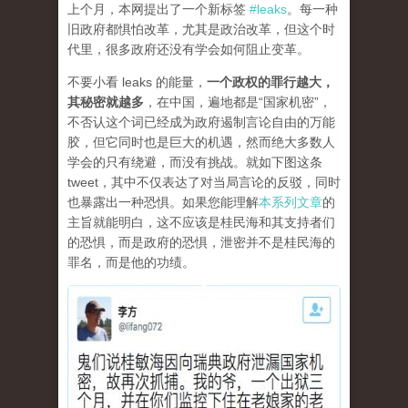
上个月，本网提出了一个新标签
#leaks
。每一种
旧政府都惧怕改革，尤其是政治改革，但这个时
代里，很多政府还没有学会如何阻止变革。
不要小看 leaks 的能量，
一个政权的罪行越大，
其秘密就越多
，在中国，遍地都是“国家机密”，
不否认这个词已经成为政府遏制言论自由的万能
胶，但它同时也是巨大的机遇，然而绝大多数人
学会的只有绕避，而没有挑战。就如下图这条
tweet，其中不仅表达了对当局言论的反驳，同时
也暴露出一种恐惧。如果您能理解
本系列文章
的
主旨就能明白，这不应该是桂民海和其支持者们
的恐惧，而是政府的恐惧，泄密并不是桂民海的
罪名，而是他的功绩。