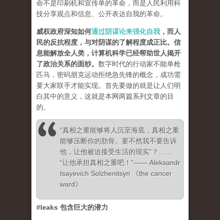
命不是印刷机和宣传单的革命，而是人民利用科
技分享观点和信息、公开表达自我的革命。
威权政府深知如何
通过阴谋论来强化自我
，而人
民的反抗程度，与对阴谋的了解程度成正比。信
息能解放全人类，计算机科学已经帮助世人揭开
了政治关系的面纱
。
数字时代的行动家不能单枪
匹马，密码朋克运动拒绝急先锋的概念，成功需
要大家联手才能实现。首先要做的就是让人们明
白其中的意义，这就是本网两篇系列文章的目
的。
“真相之重能够将人沉至海底，真相之重
能够压断你的肋骨。要不然我不要告诉
他，让他被迫接受生活的现实”？……
“让他承担真相之重吧！”—— Aleksandr
Isayevich Solzhenitsyn 《the cancer
ward》
#leaks 包含巨大的潜力