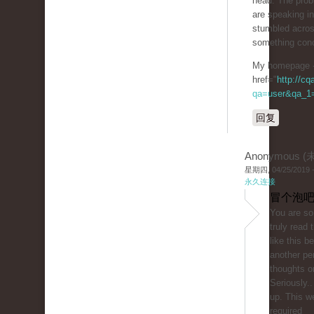
head. The prob
are speaking in
stumbled acros
something conc
My homepage 
href="
http://c
qa=user&qa_1=
回复
Anonymous 
星期四, 04/25/2019 -
永久连接
冒个泡吧
You are so 
truly read
like this b
another pe
thoughts on
Seriously..
up. This w
required