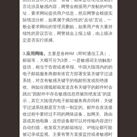
言论涉及敏感内容，网警会根据用户发帖的IP地
址，要求网站提供用户信息，然后网警会根据实
际情况分析，如果属于偶尔性的“反动”言论，一
般会要求网站的管理员删贴，如果用户有大量持
续性的异议言论，网警就会上报上级，由上级决
定是否实行抓捕。
3
.应用网络。
主要是各种IM（即时通信工具）、
邮箱等，大概可分为3类，一是敏感词主动触发/
提供，相当于告密或者举报。中国大陆境内的的
电子邮箱服务商都有依官方部署安装关键字过滤
系统，对含有敏感关键字的电邮拒发或拒绝接
收。例如在搜狐邮箱发送含有关键字的邮件时会
跳出"因邮件中存在敏感信息而被拒绝发送”的提
示，其它大陆境内电子邮箱服务商亦同样，关键
字过滤系统都是官方统一制定的。邮件在发送接
收过程中要经过不同的网络设备，如网关、路由
器或其他电脑，这些设备都可以对传输内容进行
自动扫描，收发双方的邮箱地址、IP地址都可能
被记录或监视。主要有警方直接监控或者敏感时