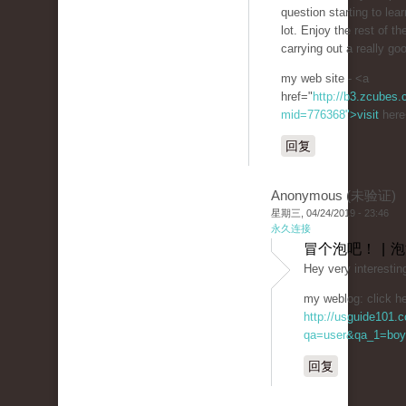
question starting to lear
lot. Enjoy the rest of th
carrying out a really goo
my web site - <a
href="
http://b3.zcubes
mid=776368">visit
here
回复
Anonymous (未验证)
星期三, 04/24/2019 - 23:46
永久连接
冒个泡吧！ | 
Hey very interestin
my weblog: click he
http://usguide101.
qa=user&qa_1=boy
回复