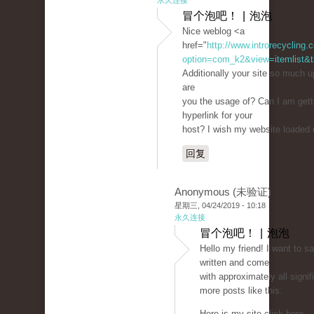
永久连接
冒个泡吧！ | 泡泡
Nice weblog <a
href="
http://www.introrecycling
option=com_k2&view=itemlist&t
Additionally your site so much 
are
you the usage of? Can I am gett
hyperlink for your
host? I wish my website loaded u
回复
Anonymous (未验证)
星期三, 04/24/2019 - 10:18
永久连接
冒个泡吧！ | 泡泡
Hello my friend! I want to s
written and come
with approximately all signifi
more posts like this.
Here is my site click here -