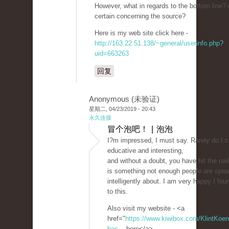
However, what in regards to the bottom line?
certain concerning the source?
Here is my web site click here -
http://163.22.51.138/~general/userinfo.php?
uid=663263
回复
Anonymous (未验证)
星期二, 04/23/2019 - 20:43
永久连接
冒个泡吧！ | 泡泡
I?m impressed, I must say. Rarely do I 
educative and interesting,
and without a doubt, you have hit the na
is something not enough people are spea
intelligently about. I am very happy I fou
to this.
Also visit my website - <a
href="
https://www.kiwibox.com/KlintKoeni
bac...
here</a>