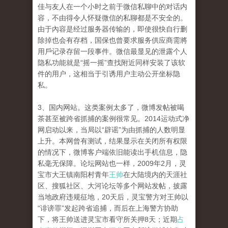
佳与友人在一个小时之前于微信私聊中的对话内
容，不由得令人怀疑微信的私聊都是不安全的。
由于內容是经过服务器传输的，即使很快自行删
除掉也会有存档，国保也曾要求服务供应商需將
用戶记录存留一段事件。微信最显见的泄露个人
隐私功能就是“摇一摇”查找附近同样安装了该软
件的用户，这相当于引诱用户主动公开坐标隐
私。
3、国内网站。这类案例太多了，微博发帖被喝
茶甚至被跨省抓捕的案例很常见。2014运动式净
网启动以来，当局以“辟谣”为由抓捕的人数明显
上升。本网曾有测试，结果显示在关闭所有权限
的情况下，微博客户端依旧能读出手机信息，隐
私毫无保障。论坛网站也一样，2009年2月，灵
宝市大王镇南阳村青年
王帅
在大陆境内的天涯社
区、搜狐社区、大河论坛等多个网站发帖，披露
当地政府违规征地，20天后，灵宝警方对王帅以
“诽谤罪”发起跨省追捕，而后在上海警方协助
下，将王帅送进灵宝市看守所关押8天；近期
占