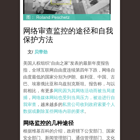
图： Roland Peschetz
网络审查监控的途径和自我
保护方法
文/
贝带劲
美国人权组织“自由之家”发表的最新年度报告
指，全球互联网自由度连续第四年下跌，网络自
由度最低的国家分别为伊朗、叙利亚、中国、古
巴、埃塞俄比亚和乌兹别克斯坦。报告称，与以
前相比，有更多
网民因为其网络活动而被当局逮
捕
，
网络媒体网站也受到当局压力，被迫进行自
我审查
，越来越多的
私营公司收到政府索要个人
数据或删除某些网络内容的要求
。
网络监控的几种途径
根据维基百科的介绍，政府辖下公安部门、国家
安全部门、新闻管理部门、通信管理部门、文化