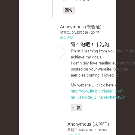
回复
Anonymous (未验证)
星期二, 04/23/2019 - 20:47
永久连接
冒个泡吧！ | 泡泡
I'm still learning from you, but I'm try
achieve my goals.
I definitely love reading everything th
posted on your website.Keep the
aarticles coming. I loved it!
My website ... click here -
http://www.ihub.vn/index.php?
qa=user&qa_1=hanleyhanley84
回复
Anonymous (未验证)
星期三, 04/24/2019 - 10:03