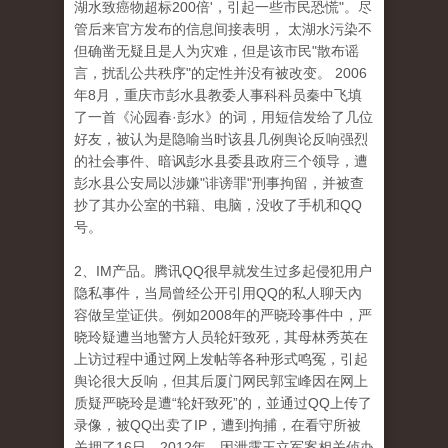
湖水致癌物超标200倍'，引起一些市民恐慌"。尽
管后来官方发布的信息间接表明， 太湖水污染不
但确凿无疑且是人为灾难，但是该市民"散布谣
言，扰乱公共秩序"的定性并没有被改变。 2006
年8月，重庆市彭水县教委人事科科员秦中飞填
了一首《沁园春·彭水》的词，用短信发给了几位
好友，被认为是隐喻当时该县几例舆论反响强烈
的社会事件、暗讽彭水县委县政府三个领导，遭
彭水县公安局以涉嫌"诽谤罪"刑事拘留，并被查
抄了其办公室的书籍、电脑，没收了手机和QQ
号。
2、IM产品。腾讯QQ很早就发生过多起侵犯用户
隐私事件，当局曾经公开引用QQ的私人聊天內
容做呈堂证供。例如2008年的严晓玲事件中，严
晓玲疑遭当地警方人员轮奸致死，其母林秀英在
上访过程中通过网上发帖等各种形式鸣冤，引起
舆论很大反响，但其后厦门网民郭宝峰因在网上
质疑严晓玲是遭“轮奸致死”的，並通过QQ上传了
录像，被QQ出卖了IP，遭到拘捕，在看守所被
关押了16日。2012年，因泄露王立军案相关侦办