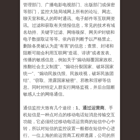
管理部门、广播电影电视部门、出版部门或保密
等部门，监控大陆局域网上所有的论坛、网志、
聊天室和私人的即时通讯、电子邮件等互联网资
讯。过滤和获取有关情报信息，常见的技术有域
名劫持、关键字过滤、网络嗅探、网关IP封锁和
电子数据取证等等。依内容判断予以严格禁止、
删除各类被认为是“有害”的信息；查禁、封堵和
阻断可能会利用互联网“造谣、诽谤”或者发表、
传播的敏感信息，例如关于“煽动颠覆国家政权、
推翻社会主义制度”、“煽动分裂国家、破坏国家
统一”、“煽动民族仇恨、民族歧视，破坏民族团
结”、“窃取、泄露国家秘密”、邪教和淫秽等信
息。同时对特定人群实行网络监视，并后台阻断
敏感人士的网络通信。
通信监控大致有几个途径：
1、通过运营商
。手
机短信是一种点对点的移动电话短消息传输交互
功能，它必须经过移动电话运营商的短信中心中
转，所以对短信的监控设置一般都在短信中心进
行。一位上海的前运营商工程师透露，公司的所