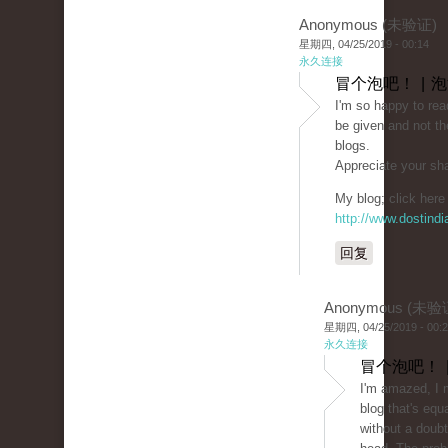
Anonymous (未验证)
星期四, 04/25/2019 - 00:14
永久连接
冒个泡吧！ | 
I'm so happy to rea
be given and not th
blogs.
Appreciate your sha
My blog; click here 
http://www.dostind
回复
Anonymous (未验
星期四, 04/25/2019 - 00:
永久连接
冒个泡吧！ 
I'm amazed, I 
blog that's equ
without a doubt