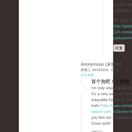
on the inte
originality!
My page vi
http://gol
123.com/p
pada-perma
回复
Anonymous (未验证)
星期三, 04/24/2019 - 23:16
永久连接
冒个泡吧！ | 泡泡
I'm truly enjoying the d
It's a very easy on th
enjoyable for me to co
href="
http://www.vetrio
option=com_k2&view=ite
you hire out a develope
Great work!