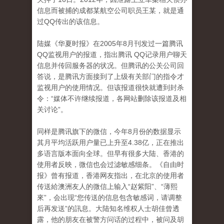
信息而被捕的成都某航空公司职员王某，就是通
过QQ传出的该信息。
陆媒《华夏时报》在2005年8月刊发过一篇腾讯
QQ监视用户的报道，指出腾讯 QQ记录用户聊天
信息并传回服务器的状况。但腾讯的公关公司回
答说，是腾讯方面接到了上级有关部门的指令才
监视用户的使用情况。但该报道很快就遭到封杀
令：“媒体不许继续报道，各网站删除该报道及相
关讨论”。
同样是腾讯旗下的微信，今年8月份的数据显示
其月平均活跃用户量已上升至4.38亿，正在推出
多语言版本面向全球。但早有很多大陆、香港的
使用者反映，微信也会过滤敏感细条。《自由时
报》曾有报道，香港网友指出，在北京的使用者
传送給澳洲友人的微信上输入“赵紫阳”、“薄熙
來”，会出现“您传送的信息包含敏感词，请调整
后再发送”的訊息。大陆知名维权人士胡佳曾透
露，他的朋友在被警方问话的过程中，被问及胡