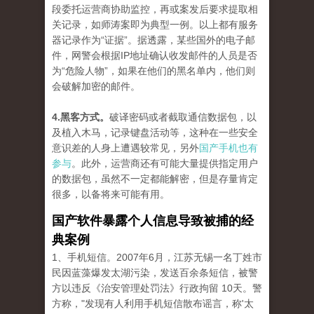
段委托运营商协助监控，再或案发后要求提取相
关记录，如师涛案即为典型一例。以上都有服务
器记录作为“证据”。据透露，某些国外的电子邮
件，网警会根据IP地址确认收发邮件的人员是否
为“危险人物”，如果在他们的黑名单内，他们则
会破解加密的邮件。
4.黑客方式。
破译密码或者截取通信数据包，以
及植入木马，记录键盘活动等，这种在一些安全
意识差的人身上遭遇较常见，另外
国产手机也有
参与
。此外，运营商还有可能大量提供指定用户
的数据包，虽然不一定都能解密，但是存量肯定
很多，以备将来可能有用。
国产软件暴露个人信息导致被捕的经
典案例
1、手机短信。2007年6月，江苏无锡一名丁姓市
民因蓝藻爆发太湖污染，发送百余条短信，被警
方以违反《治安管理处罚法》行政拘留 10天。警
方称，"发现有人利用手机短信散布谣言，称'太