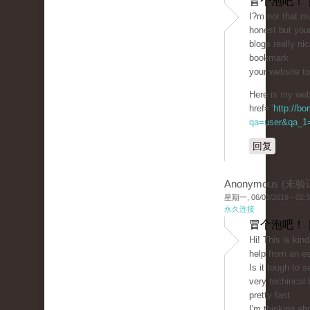
冒个泡吧！ 
I?m not that mu
honest but you
blogs really nic
bookmark
your website t
Here is my web 
href="
http://b
qa=user&qa_1=c
回复
Anonymous (未验
星期一, 06/03/2019 - 02:
永久连接
冒个泡吧！ 
Hi! This is kin
help from an es
Is it tough to 
very techincal 
pretty fast.
I'm thinking ab