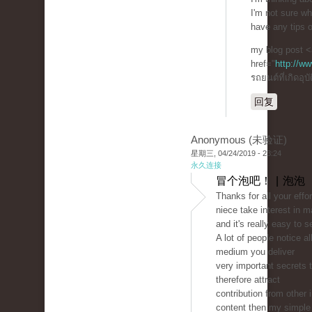
I'm not sure wh
have any tips 
my blog post <
href="
http://w
รถยนต์ที่เกิดอุบ
回复
Anonymous (未验证)
星期三, 04/24/2019 - 23:24
永久连接
冒个泡吧！ | 泡泡
Thanks for all your effo
niece take interest in m
and it's really easy to 
A lot of people notice a
medium you deliver
very important secrets 
therefore attract
contribution from other 
content then my simple 