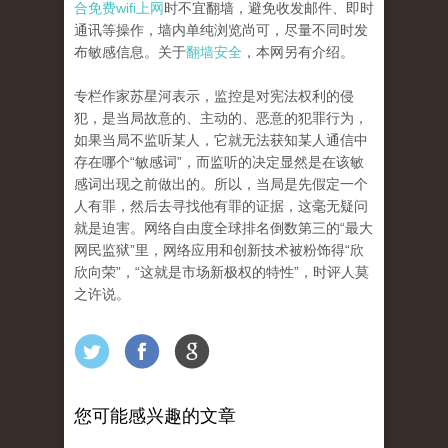
合免费wifi上网
时不宜翻墙，避免收发邮件、即时
通讯等操作，墙内单纯浏览尚可，尽量不同时发
布敏感信息。关于
翻墙安全
，本网另有介绍。
专栏作家苏星河表示，监控是对宪法权利的侵
犯，是当局故意的、主动的、恶意的犯罪行为，
如果当局不监听某人，它就无法获知某人通信中
存在哪个“敏感词”，而监听的决定显然是在该敏
感词出现之前做出的。所以，当局是先假定一个
人有罪，然后去寻找他有罪的证据，这毫无疑问
就是迫害。网络自由度全球排名倒数第三的“最大
网民监狱”里，网络应用和创新技术被粉饰得“欣
欣向荣”，“这就是市场新极权的特性”，时评人莫
之许说。
您可能感兴趣的文章