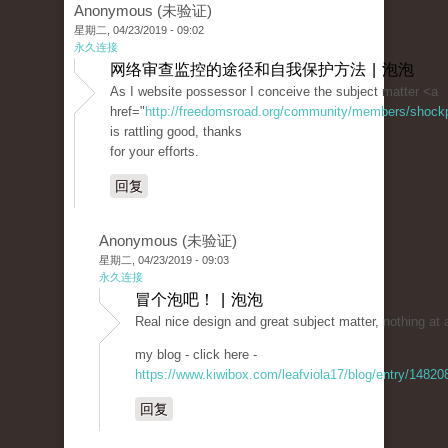
Anonymous (未验证)
星期二, 04/23/2019 - 09:02
永久连接
网络审查监控的途径和自我保护方法 | 泡泡
As I website possessor I conceive the subject matter <a
href="
http://freedomsroad.org/community/members/shockpri
is rattling good, thanks
for your efforts.
回复
Anonymous (未验证)
星期二, 04/23/2019 - 09:03
永久连接
冒个泡吧！ | 泡泡
Real nice design and great subject matter, nothing at 
my blog - click here -
https://www.kiwibox.com/leafviola17/blog/entry/1482
回复