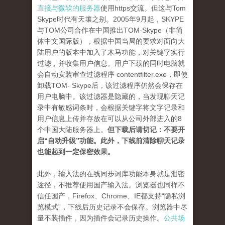
直接与微软的服务器
使用https交流。但这与Tom
Skype时代有天壤之别。2005年9月起，SKYPE
与TOM公司合作在中国推出TOM-Skype（非简
体中文国际版），根据中国当局的要求对面向大
陆用户的版本中加入了木马功能，对关键字实行
过滤，并收集用户信息。用户下载的同时电脑就
会自动安装审查过滤程序 contentfilter.exe，即使
卸载TOM- Skype后，该过滤程序仍然会保存在
用户电脑中。该过滤器是隐藏的，当发现聊天记
录中有敏感词条时，会根据关键字将文字记录和
用户信息上传并存放在可以从公司外部进入的8
个中国大陆服务器上。
但下载后请切记：不要开
启“自动升级”功能。此外，下线前清除聊天记录
也能起到一定保密效果。
此外，输入法的在线同步词库功能本身就是泄密
途径，不推荐使用国产输入法。浏览器也同样不
信任国产，Firefox、Chrome、IE都支持“隐私浏
览模式”，下线后历史记录不会保存。浏览器中尽
量不装插件，因为插件会记录历史操作。
公共场