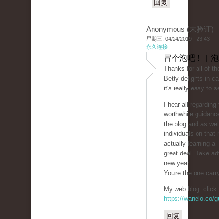
回复
Anonymous (未验证)
星期三, 04/24/2019 - 23:43
永久连接
冒个泡吧！ | 
Thanks for all of th
Betty delights in ca
it's really easy to 
I hear all regardin
worthwhile guidanc
the blog and as wel
individuals on that
actually learning a
great deal. Take ad
new year.
You're the one carr
My web blog: click 
https://wanelo.co/
回复