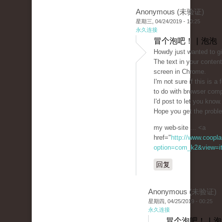
Anonymous (未验证)
星期三, 04/24/2019 - 10:25
永久连接
冒个泡吧！ | 泡泡
Howdy just wanted to g
The text in your conten
screen in Chrome.
I'm not sure if this is 
to do with browser compa
I'd post to let you know
Hope you get the probl
my web-site ... <a
href="
http://www.coopla
option=com_k2&view=it
回复
Anonymous (未验证)
星期四, 04/25/2019 - 00:25
永久连接
冒个泡吧！ | 