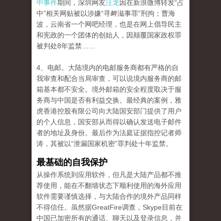
中事件
期间，深圳网友
汪龙
因在新浪微博转发“占
中”相关网贴被以涉嫌“寻衅滋事罪”刑拘；曹海
波，云南省一个网吧经理，也是在网上倡导民主
和宪政的一个团体的创始人，因颠覆国家政权罪
被判处8年监禁……
4、电邮。大陆境内的电邮服务商都有严格的自
我审查和配合当局审查，可以说境内服务商的邮
箱基本都不安全。境外邮箱的安全程度取决于服
务商与中国是否有利益交换。最经典的案例，雅
虎香港控股有限公司向大陆国安部门提供了用户
的个人信息，国安部从而得以确认发送电子邮件
者的地址及身份。最后作为法庭证据指控记者师
涛，其被以“泄漏国家机密”罪判处十年监禁。
最基础的自我保护
从操作系统到应用软件，但凡是大陆产品都不推
荐使用，能在不翻墙状态下顺利使用的海外应用
软件需要谨慎选择，与大陆合作的境外产品同样
不得信任。虽然据GreatFire调查，Skype目前在
中国已加密所有的通话、聊天以及登录信息，并