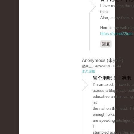
I love reading throu
think.
Also, many thanks 
Here is my web-site
https://lyhne22tran
回复
Anonymous (未验证)
星期三, 04/24/2019 - 10:44
永久连接
冒个泡吧！ | 泡泡
I'm amazed, I have to 
across a blog that's bot
educative and amusing, 
hit
the nail on the head. T
enough folks
are speaking intelligent
I
stumbled across this du