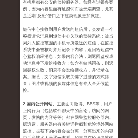
有机房都有公安的监控服务器。曾经有过很多案
例，因为内容里面有敏感词而被无端调查，尤其
是近期“反恐”借口之下这类现象更加疯狂。
短信中心接收到用户发送的短信后，会发送一个
鉴权请求消息到短信中心关联的监控系统：被当
局列入监控范围的手机号所发送的短信，在监控
系统中会被核对并后记录下内容，返回给短信中
心鉴权响应消息，如果内容合法，则返回鉴权成
功消息并下发给接收方；如含有敏感词条，则返
回鉴权失败，消息不会发给接收方，并记录在
案。据悉，文字短信采取关键字过滤的方式筛
查；图片或视频的多媒体信息有专人全天候监
控。
2.国内公开网站。
主要面向微博、BBS等，用户
上网行为（包括软件聊天中的言论，访问的网
页，发帖的内容等等）都在网警监控服务器内。
据透露，服务器内有关键词拦截和危险境外网站
监控，拦截下的内容会被分离，分离出来的内容
由后台技术人员逐一查看，如果是在论坛发帖的