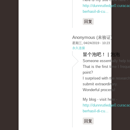
http://dunnrutledge0.curac
berhasil-di-cu...
回复
Anonymous (未验证)
星期三, 04/24/2019 - 10:23
永久连接
冒个泡吧！ | 泡泡
Someone essentially help to
That is the first time I fre
point?
I surprised with the researc
submit extraordinary.
Wonderful process!
My blog - visit here -
http://dunnrutledge0.curac
berhasil-di-cu...
回复