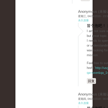
Anonymous (未验
星期三, 04/24/2019 - 23:
永久连接
冒个泡吧！ 
I am not sure w
but great topic.
I needs to spe
or understandin
was looking for
mission.
Feel free to s
href="
http://u
qa=user&qa_1=
回复
Anonymous (未验
星期四, 04/25/2019 - 00:
永久连接