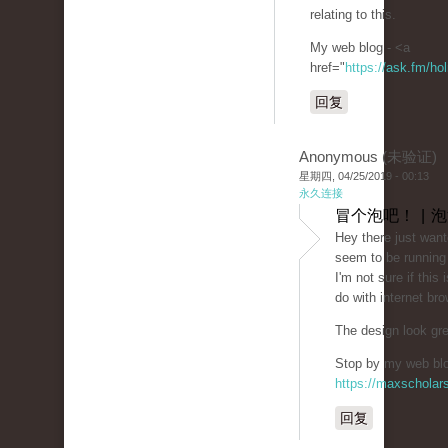
relating to this.
My web blog - <a
href="
https://ask.fm/ho
回复
Anonymous (未验证)
星期四, 04/25/2019 - 00:13
永久连接
冒个泡吧！ | 
Hey there just want
seem to be running 
I'm not sure if this
do with internet bro
The design look gr
Stop by my web blog
https://maxschola
回复