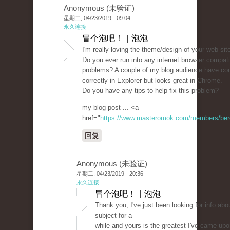
Anonymous (未验证)
星期二, 04/23/2019 - 09:04
永久连接
冒个泡吧！ | 泡泡
I'm really loving the theme/design of your web sit
Do you ever run into any internet browser compatib
problems? A couple of my blog audience have co
correctly in Explorer but looks great in Chrome.
Do you have any tips to help fix this problem?
my blog post ... <a
href="
https://www.masteromok.com/members/beret
回复
Anonymous (未验证)
星期二, 04/23/2019 - 20:36
永久连接
冒个泡吧！ | 泡泡
Thank you, I've just been looking for info abou
subject for a
while and yours is the greatest I've came upo