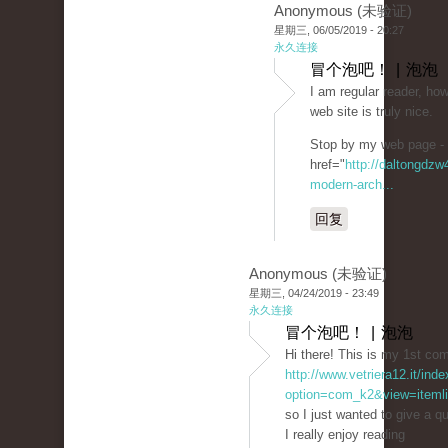
Anonymous (未验证)
星期三, 06/05/2019 - 20:27
永久连接
冒个泡吧！ | 泡泡
I am regular reader, how
web site is truly nice.
Stop by my web page -
href="
http://daltongdz
modern-arch...
回复
Anonymous (未验证)
星期三, 04/24/2019 - 23:49
永久连接
冒个泡吧！ | 泡泡
Hi there! This is my 1st co
http://www.vetriera12.it/ind
option=com_k2&view=itemli
so I just wanted to give a q
I really enjoy reading