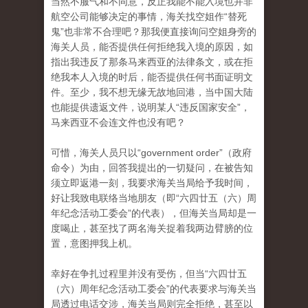
当然不服气和不同意，反正我能不能入境也并非
航空公司能够决定的事情，海关找空姐作“替死
鬼”也非常不合理吧？那我便直接询问空姐身旁的
海关人员，能否提供任何拒绝我入境的原因，如
指出我违反了那条马来西亚的法律条文，或在拒
绝我本人入境的时后，能否提供任何书面证明文
件。至少，我不想无缘无故地回港，当中国大陆
也能提供遗返文件，说明某人“违反国家安全”，
马来西亚不会连文件也没有吧？
可惜，海关人员只以“government order”（政府
命令）为由，回答我提出的一切疑问，在被告知
须立即返港一刻，我要求海关当局给予我时间，
好让我致电联络当地朋友（即“六四廿五（六）周
年纪念活动工委会”的代表），但海关当局却是一
度喝止，甚至找了两名海关捉着我两边臂膀的位
置，意图押我上机。
幸好在争扎过程里并没有受伤，但当“六四廿五
（六）周年纪念活动工委会”的代表要求与海关当
局透过电话交涉，海关当局则完全拒绝，甚至以