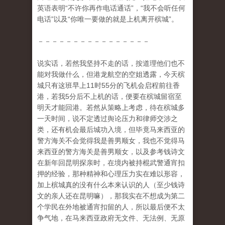
英语表明“不许你再作电话通话”，“我不会听任何
电话”以及“你唯一要做的就是上机离开槟城”。
－－－－－－－－－－－－－－－－
说实话，若然我坚持不走的话，按道理他们也不
能对我做什么，但港龙航空的空姐透露，今天槟
城只有这班早上11时55分的飞机会启程前往香
港，若我5分后不上机的话，便要在槟城留宿至
明天才能回港。若然从策略上考虑，待在槟城多
一天时间，说不定透过舆论压力和律师交涉之
类，还有机会最后城功入境，但毕竟马来西亚的
警方海关不会觉得我是善男顺女，我也不觉得马
来西亚的警方海关是善男顺女，以及参考钱诗文
在新年回昆明探亲时，在境内被持棍武警通宵扣
押的经验，那种精神和心理压力实在难以形容，
加上槟城真的没有什么本来认识的人（至少钱诗
文的亲人还在昆明嘛），那我实在不想成为第二
个学民在外地被通宵扣留的人，所以最后便不太
争气地，在马来西亚政府无文件、无法例、无原