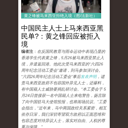
黄之锋被马来西亚拒绝入境（图/法新社）
中国民主人士上马来西亚黑
民单?：黄之锋回应被拒入
境
编者注
：
在反国民教育与雨伞运动中表现凸显的
香港学生代表
黄之锋
，5月26被马来西亚禁止入
境，并遣返回港。他此次受马来西亚的“六四26
周年纪念活动工委会”邀请，到马参加演讨会。
“六四26周年纪念活动工委会”事后
发表声明
，谴
责马来西亚政府不包容国外异见人士，还爆料，
有中国藉人士威胁要捣乱研讨会。“本工委会于 5
月24日曾接获一名中国籍人士来电警告，扬言除
了向中国驻马大使馆投报，也将闹场抗议。”工委
会指出，“近年来，马中两国政经关系紧密，相互
依存日深，我们深切寄望双方政府以正面思维和
包容态度对待异议人士，落实对自由、人权的尊
重与保障。”