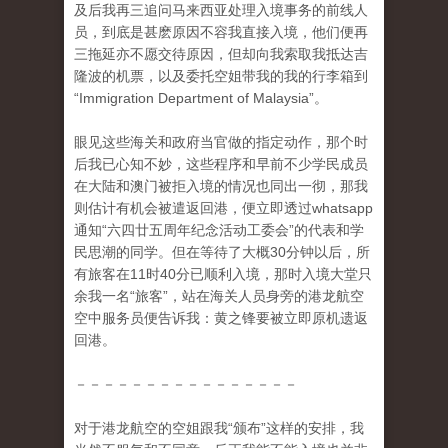
及后我再三追问马来西亚处理入境事务的前线人
员，到底是甚麽原因不容我直接入境，他们便再
三拖延亦不愿交待原因，但却向我索取我抵达吉
隆波的机票，以及委托空姐带我的我的行李箱到
“Immigration Department of Malaysia”。
眼见这些海关和政府当官做的指定动作，那个时
后我已心知不妙，这些程序和早前不少学民成员
在大陆和澳门被拒入境的情况也同出一彻，那我
则估计有机会被遣返回港，便立即透过whatsapp
通知“六四廿五周年纪念活动工委会”的代表和学
民思潮的同学。但在等待了大概30分钟以后，所
有旅客在11时40分已顺利入境，那时入境大堂只
余我一名“旅客”，站在海关人员身旁的港龙航空
空中服务员便告诉我：黄之锋要被立即原机遗返
回港。
－－－－－－－－－－－－－－－－
对于港龙航空的空姐跟我“颁布”这样的安排，我