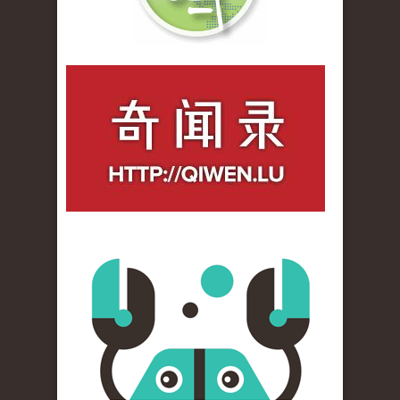
qiwenlu_logo.jpg