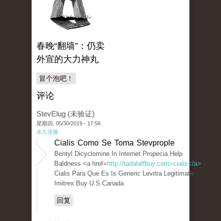
春晚“翻墙”：仍卖
外宣的大力神丸
冒个泡吧！
评论
StevElug (未验证)
星期四, 05/30/2019 - 17:56
永久连接
Cialis Como Se Toma Stevprople
Bentyl Dicyclomine In Internet Propecia Help
Baldness <a href=
http://tadalaffbuy.com>cialis</a>
Cialis Para Que Es Is Generic Levitra Legitimate
Imitrex Buy U.S Canada
回复