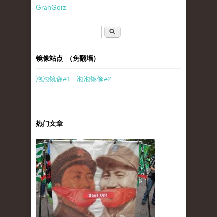
GranGorz
搜索表单
搜索
镜像站点 （免翻墙）
泡泡
镜像
#1
泡泡
镜像#2
热门文章