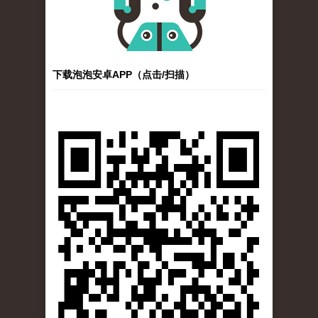
下载泡泡安卓APP（点击/扫描）