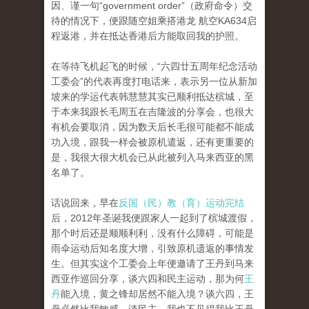
因、谨一句“government order”（政府命令）交
待的情况下，便跟随空姐乘搭港龙 航空KA634启
程返港，并在抵达香港后方能取回我的护照。
在等待飞机起飞的时候，“六四廿五周年纪念活动
工委会”的代表再度打电话来，表示另一位从新加
坡来的学运代表韩慧慧其实已顺利抵达槟城，至
于本来我跟长毛周五在吉隆波的分享会，也很大
有机会要取消，因为数天后长毛很可能都不能成
功入境，跟我一样会被原机遣返，还有更重要的
是，我很大很大机会已从此被列入马来西亚的黑
名单了。
话说回来，早在
反国（民）教（育）运动完结
后，2012年圣诞我便跟家人一起到了槟城渡假，
那个时后还是顺顺利利，没有什么障碍，可能是
雨伞运动后知名度大增，引致原机遗返的事情发
生。但其实这个工委会上年便邀请了王丹到马来
西亚作巡回分享，谈六四和民主运动，那为何
王
丹
能入境，黄之锋却居然不能入境？谈六四，王