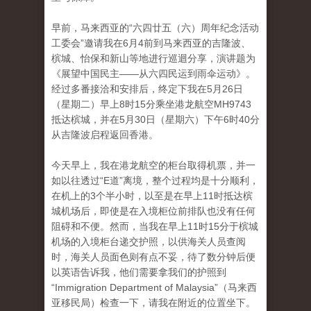
早前，马来西亚的“六四廿五（六）周年纪念活动
工委会”邀请我在6月4前到马来西亚的吉隆波、
槟城、怡保和新山等地进行巡迴分享，演讲题为
《展望中国民主——从六四民运到雨伞运动》。
经过多番接洽和安排后，终定下我在5月26日
（星期二）早上8时15分乘坐港龙航空MH9743
抵达槟城，并在5月30日（星期六）下午6时40分
从吉隆波启程返回香港。
今天早上，我在港龙航空的柜台取得机票，并一
如以往透过“E道”离境，整个过程均是十分顺利，
在机上的3个半小时，以至是在早上11时抵达槟
城机场后，即使是在入境柜位前排队也没有任何
阻碍和不便。然而，当我在早上11时15分于槟城
机场的入境柜台递交护照，以供海关人员查阅
时，海关人员面色则有点不妥，待了数分钟后便
以英语告诉我，他们需要拿我们的护照到
“Immigration Department of Malaysia”（马来西
亚移民局）检查一下，请我在附近的位置坐下。