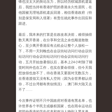
锋也没太大的舆论压力，所以经历槟城原机遣返
后，我想当持有香港护照的香港永久性居民，在
他国被无理地原机遣反回港，相信香港政府（特
别是保安局和入境署）有责任就此事作出回应和
跟进。
最后，我本来的打算是在政改表决前，难得抽得
数天离开香港，在分享和交流之余也顺道散散
心，至少离开香港应有点机会让整个人放松一
下，不用一天到晚也在会议街站访问行动会议街
站访问行动会议街站访问行动会议街站访问行
动，五月开始放暑假以后，基本上24小时除了睡
觉时间外也在工作，也实在要命得很，但今天我
想放假也放不了，待在香港又要面对无数压力，
在香港渡假又没有私人空间（因为全世界都认得
你，不过台湾都有类似情况），澳门和大陆又去
不了……
今次事件证明不只中国政府对香港有黑名单，也
许世界各个半民主或极权国家，也在雨伞运动后
把部份香港的学生代表和政治人物列入黑名单，