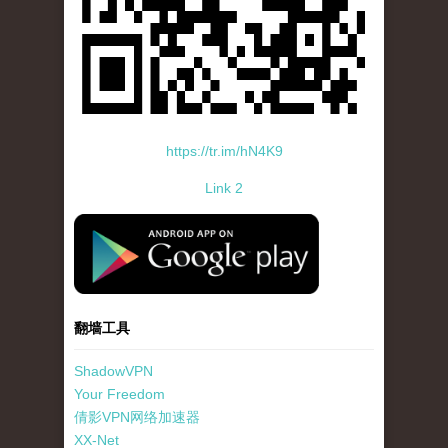
https://tr.im/hN4K9
Link 2
standard-icon-googleplay-app-store.png
翻墙工具
ShadowVPN
Your Freedom
倩影VPN网络加速器
XX-Net