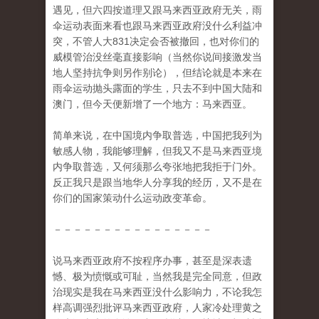
遇见，但六四按道理又跟马来西亚政府无关，雨
伞运动表面来看也跟马来西亚政府没什么利益冲
突，不管人大831决定会否被撤回，也对你们的
威模管治没丝毫直接影响（当然你说间接激发当
地人坚持抗争则另作别论），但结论就是本来在
雨伞运动抛头露面的学生，只去不到中国大陆和
澳门，但今天便新增了一个地方：马来西亚。
简单来说，在中国境内争取普选，中国把我列为
敏感人物，我能够理解，但我又不是马来西亚境
内争取普选，又何须那么夸张地把我拒于门外。
反正我只是跟当地华人分享我的经历，又不是在
你们的国家策动什么运动政变革命。
－－－－－－－－－－－－－－－－
说马来西亚政府不按程序办事，甚至是深表遗
憾、极为愤慨或可耻，当然我是完全同意，但政
治现实是我在马来西亚没什么影响力，不论我怎
样高调强烈批评马来西亚政府，人家冷处理黄之