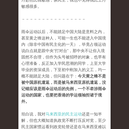
丹必然比我敏感，谈民主，我也不见得我比王丹
敏感很多。
－－－－－－－－－－－－－－－－
雨伞运动以后，不能踏足中国大陆是意料之内，
甚至黄之锋这种人，可能一生也不能进入中国境
内（除非中国有民主化的一天），毕竟占领运动
说白点就是跟中央“打对台”，那中央不让你入境
固然不合理，但作为头号被招呼的对象，也早有
心理准备，反正加入学民思潮的同学，上至大学
毕业的资深成员，下至初中刚加入的义工，均一
概不能踏足大陆，但问题在于：
今天黄之锋不是
被中国原机遣返，而是被马来西亚原机遣返，没
记错应该是雨伞运动后的先例，一个不牵涉雨伞
运动的国家，也要把香港的学运领袖拒诸于境
外。
坦白说，我对
马来西亚的民主运动
还是一知半
解，但也大概知道执政党不断打压反对党，至少
民主国家惯运看到政党轮替还是在马来西亚难以