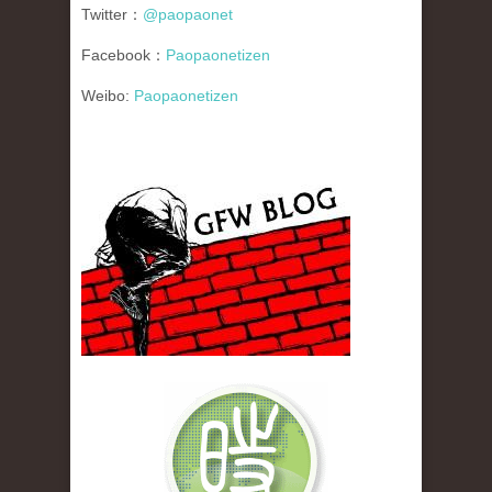
Twitter：
@paopaonet
Facebook：
Paopaonetizen
Weibo:
Paopaonetizen
gfw_blog_small.jpg