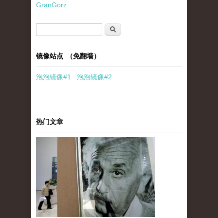
GranGorz
搜索表单
搜索
镜像站点 （免翻墙）
泡泡
镜像
#1
泡泡
镜像#2
热门文章