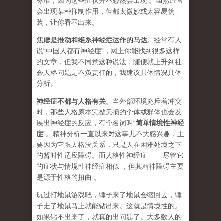
标准，因为这些症状并不必然会出现 。虽然经常
会出现某种抑制作用，但都太微妙或太容易伪
装，让你看不出来。
焦虑是推动和维系神经症运作的马达
。经常有人
说“中国人都有神经症”，网上你能找到很多这样
的文章，但我不同意这种说法，随便就上升到社
会人格问题是不负责任的，我建议具体情况具体
分析。
神经症不都与人格有关
。当外部环境充斥着冲突
时，那些人格原本完整无损的个体或群体也会发
展出神经症的反应，有个名词叫“
简单情境性神经
症
”
。精神分析一直以来对这事儿不大感兴趣，主
要因为它跟人格没关系，只是人在困难处境之下
的暂时性适应障碍。而人格性神经症 ——尽管它
的症状与情境性神经症相似 ，但其精神障碍主要
是源于性格的扭曲 。
玩过打地鼠游戏吧，锤子来了地鼠会缩回去，锤
子走了地鼠马上就能钻出来。这就是情境性的。
如果钻不出来了，就真的出问题了。大多数人的