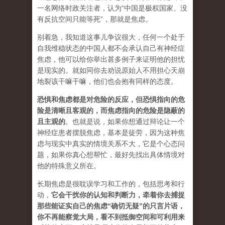
一名网络时政关注者，认为“中国是极权国家、没
有反抗空间只能等死”，那就是焦虑。
别着急，我知道这事儿争议很大，任何一个处于
自我维稳状态的中国人都不会承认自己有神经症
焦虑，他可以给你举出甚多例子来证明他的担忧
是现实的。就如同你去劝说原始人不用担心天崩
地裂该干嘛干嘛，他们也会抱有同样的态度。
恐惧和焦虑都是对危险的反应，但恐惧指向的危
险是清晰且客观的，而焦虑指向的危险是隐蔽的
且主观的
。也就是说，如果你想通过辩论让一个
神经症患者摆脱焦虑，基本是徒劳，因为这种焦
虑与现实中真实的情境关系不大，它是个心态问
题，如果你真心想帮忙，最好先找出具体情境对
他的特殊意义所在。
长期焦虑是很耽误学习和工作的，包括思考和行
动，
它会干扰你的认知和判断力，牵着你去捕捉
那些能证实自己的焦虑“确切无疑”的只言片语，
你不再能察觉大局，看不到抵御空间和可利用来