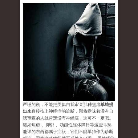
严谨的说，不能把类似自我审查那种焦虑
单纯提
出来
直接按上神经症的诊断，那将意味着没有自
我审查的人就肯定没有神经症，这可不一定哦。
诸如焦虑 、抑郁 、功能性躯体障碍等这些耳熟
能详的东西都属于
症状
，它们不能单独作为诊断