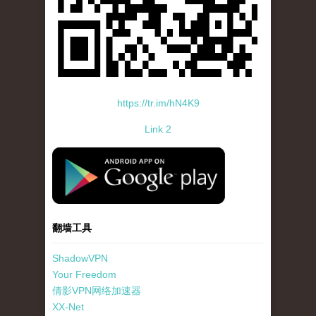
https://tr.im/hN4K9
Link 2
standard-icon-googleplay-app-store.png
翻墙工具
ShadowVPN
Your Freedom
倩影VPN网络加速器
XX-Net