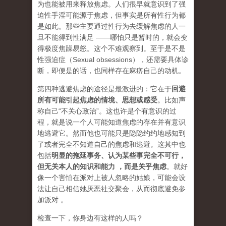
为也能被用来释放焦虑
。人们很早就意识到了强
迫性手淫可能源于焦虑，但事实是所有性行为都
是如此。那些主要通过性行为去缓解焦虑的人一
旦不能得到性满足 ——哪怕只是暂时的，就会变
得极度焦躁易怒。这个不难观察到。至于是不是
性强迫症（Sexual obsessions），还需要具体诊
断，即便是的话，也同样存在麻痹自己的动机。
第四种逃避焦虑的途径是最激进的：它在于
回避
所有可能引起焦虑的情境、思想或感受
。比如声
称自己“不关心政治”。这也许是个有意识的过
程，就是说一个人可能知道焦虑的存在并有意识
地逃避它。然而他也可能只是隐隐约约地感知到
了或者完全不知道自己的焦虑和逃避。这其中也
包括
明显的拖延事务、认为某些事完全不可行，
但无关本人的知识和能力 ，而是关乎焦虑
。
就好
像一个害怕在派对上被人忽略的姑娘，可能会设
法让自己相信她厌恶社交聚会，从而彻底避免参
加派对 。
检查一下，你身边有这样的人吗？