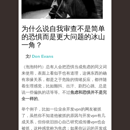
为什么说自我审查不是简单
的恐惧而是更大问题的冰山
一角？
文/
Don Evans
（泡泡特约）
总有人会把恐惧当成焦虑的同义词
来使用，表面上看似乎也有道理，这俩东西的确
有亲缘关系，都是之于危险的情绪反应，都伴随
着生理感觉，比如颤抖、出汗、剧烈心跳、总是
说一些偏执的话等等。不过
焦虑和恐惧并不是完
全一样的
。
举个例子，比如一位业余开发vpn的网友被抓
了，虽然你不知道他被抓的原因与开发vpn有几
成关系，但你依旧担心自己研究或传播vpn也会
被抓，这种感觉称为焦虑；如果你认识的开发或