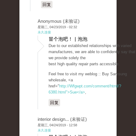
回复
Anonymous (未验证)
星期二, 04/23/2019 - 02:32
永久连接
冒个泡吧！ | 泡泡
Due to our established relationships with varied
manufactures, we are able to confidently say that
we provide solely the
best high quality repair parts accessible.
Feel free to visit my weblog :: Buy Samsung
wholesale, <a
href="
http://Wfgwpt.com/comment/html/?
6380.html">Sue</a>
,
回复
interior design... (未验证)
星期三, 04/24/2019 - 12:58
永久连接