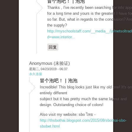
冒个泡吧！ | 泡泡
Thanks , I've recently been searching for info app
for a long time and yours is the greatest I have f
so far. But, what in regards to the conclusion? Ar
the supply?
http://myschoolstaff.com/__media__/js/netsoltra
d=www.interior...
回复
Anonymous (未验证)
星期二, 04/23/2019 - 06:37
永久连接
冒个泡吧！ | 泡泡
Incredible! This blog looks just like my old one! It's on
entirely different
subject but it has pretty much the same layout and
design. Outstanding choice of colors!
Also visit my website: sbo ไทย -
http://thsbothai.blogspot.com/2015/08/sbothai-sbo-
sbobet.html