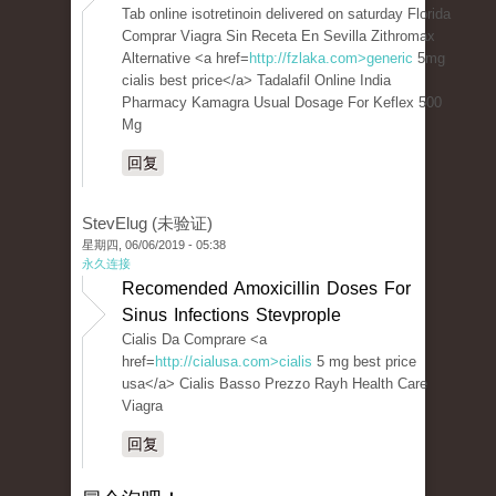
Tab online isotretinoin delivered on saturday Florida
Comprar Viagra Sin Receta En Sevilla Zithromax
Alternative <a href=
http://fzlaka.com>generic
5mg
cialis best price</a> Tadalafil Online India
Pharmacy Kamagra Usual Dosage For Keflex 500
Mg
回复
StevElug (未验证)
星期四, 06/06/2019 - 05:38
永久连接
Recomended Amoxicillin Doses For
Sinus Infections Stevprople
Cialis Da Comprare <a
href=
http://cialusa.com>cialis
5 mg best price
usa</a> Cialis Basso Prezzo Rayh Health Care
Viagra
回复