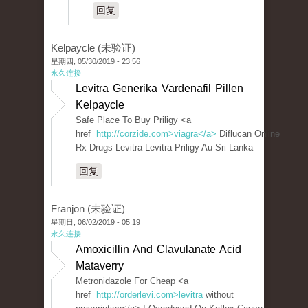
回复
Kelpaycle (未验证)
星期四, 05/30/2019 - 23:56
永久连接
Levitra Generika Vardenafil Pillen
Kelpaycle
Safe Place To Buy Priligy <a
href=
http://corzide.com>viagra</a>
Diflucan Online
Rx Drugs Levitra Levitra Priligy Au Sri Lanka
回复
Franjon (未验证)
星期日, 06/02/2019 - 05:19
永久连接
Amoxicillin And Clavulanate Acid
Mataverry
Metronidazole For Cheap <a
href=
http://orderlevi.com>levitra
without