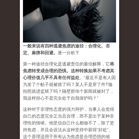
一般来说有四种逃避焦虑的途径：合理化、否
定、麻痹和回避。
逐一分析下
第一种途径合理化是逃避责任的最佳解释，它
将
焦虑转变成合理的恐惧
。
这种转换如果不考虑其
心理价值几乎不具有任何益处
。“最近不是有人因
为发了个帖子就被抓了吗？某人不是穿了件T恤
拍照就进监狱了吗？隔壁群传个新闻就被封了，
我这样担心不是完全处于自我保护吗？”
这种对于非理性态度的强力辩护，当事人会觉得
自己的态度完全正当且合理，而不是出于某种非
理性的情绪。他坚信自己什么都做不了，除了坚
持焦虑，并且会设法从这种坚持中获得“好处”。
这个原理适用于所有认为焦虑是合理恐惧的倾