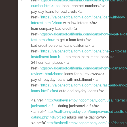
href=
https://valoansofcalifornia.com/loans/spot-loans-cont
number.html>spot
loans contact number</a>
pay day loans for bad credit <a
href="
https://valoansofcalifornia.com/loans/loan-with-low-
interest.html">loan
with low interest</a>
loan company bad credit <a
href=
https://valoansofcalifornia.com/loans/how-to-get-a-lo
fast.html>how
to get a loan fast</a>
bad credit personal loans california <a
href="
https://valoansofcalifornia.com/loans/check-into-cas
installment-loan.h...
into cash installment loan</a>
24 hour loan places <a
href=
https://valoansofcalifornia.com/loans/home-loans-for-a
reviews.html>home
loans for all reviews</a>
pay off payday loans with installment <a
href="
https://valoansofcalifornia.com/loans/fast-auto-and-
loans.html">fast
auto and payday loans</a>
<a href="
http://ashevillemovingcompany.com/usa/interracia
jacksonville-fl...
dating jacksonville fl</a>
<a href="
http://callkennytoday.com/temp/divorced-adults-o
dating.php">divorced
adults online dating</a>
<a href="
http://ashevillemovingcompany.com/usa/dating-si