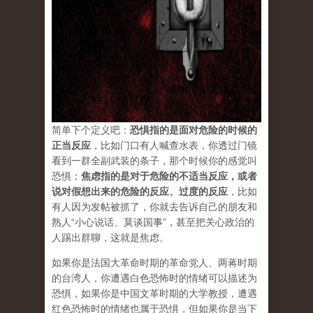
简单下个定义吧：
恐惧指的是面对危险的时候的
正当反应
，比如门口有人喊查水表，你透过门镜
看到一群全副武装的条子，那个时候你的感觉叫
恐惧；
焦虑指的是对于危险的不适当反应
，
或者
说对假想出来的危险的反应、过度的反应
，比如
有人因为发帖被抓了，你就去告诉自己的朋友和
熟人“小心说话、莫谈国事”，甚至把关心政治的
人踢出群聊，这就是焦虑。
如果你是法国大革命时期的革命党人、两蒋时期
的台湾人，你遭遇白色恐怖时的情绪可以描述为
恐惧，如果你是中国文革时期的大学教授，遭遇
红色恐怖时的情绪也属于恐惧，但如果你是当下