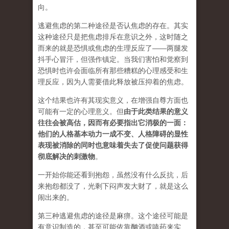
向。
逃避焦虑的第二种途径是否认焦虑的存在。其实
这种途径只是把焦虑排斥在意识之外，这时随之
而来的就是恐惧或焦虑的生理反应了——两腿发
抖手心冒汗，但强作镇定。当我们害怕和觉察到
恐惧时也许会面临所有那些糟糕的心理感受和生
理反应，因为人需要借此释放被压抑着的焦虑。
这个结果也许有其现实意义，在增强自尊方面也
可能有一定的心理意义。但
由于此类结果的意义
往往会被高估，因而有必要指出它消极的一面：
他们的人格基本动力一成不变、人格障碍的显性
表现被消除的同时也意味着失去了促使问题获得
彻底解决的刺激物
。
一开始你能还看到抱怨，虽然没有什么反抗，后
来抱怨都没了，光剩下闷声发大财了，就是这么
闹出来的。
第三种逃避焦虑的途径是麻痹。这个途径可能是
有意识制造的，甚至可能依靠酗酒或嗑药来实