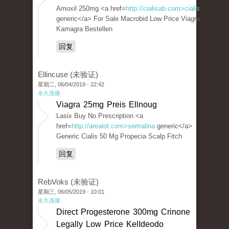
Amoxil 250mg <a href=
http://cialisab.com>cialis
generic</a> For Sale Macrobid Low Price Viagra
Kamagra Bestellen
回复
Ellincuse (未验证)
星期二, 06/04/2019 - 22:42
永久连接
Viagra 25mg Preis Ellnoug
Lasix Buy No Prescription <a
href=
http://arealot.com>sertralina
generic</a>
Generic Cialis 50 Mg Propecia Scalp Fitch
回复
RebVoks (未验证)
星期三, 06/05/2019 - 10:01
永久连接
Direct Progesterone 300mg Crinone
Legally Low Price KelIdeodo