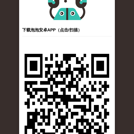
下载泡泡安卓APP（点击/扫描）