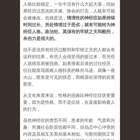
人格比较稳定，一生中没有什么大起大落，但如
果经历过恶劣的灾难、致命的打击，人格有可能
会被修改。也就是说，
情境性的神经症如果持续
时间过长、所处情境过于恶劣，就有可能转为神
经症人格。政治犯、莫须有的牢狱之灾和酷刑，
杀伤力是很大的。
但不是说所有经历过酷刑和牢狱之灾的人都会有
这样的结果，有些人会很坚强的挺过来，而另些
人就很容易被扭曲。如果搜索后者的过往经历，
往往能发现困难人格特质的蛛丝马迹。就像一座
火山，喷发是可见的状态，而根源在深埋的岩浆
那里。
从文化角度来说，性格的扭曲比神经症症状更重
要，因为是性格、而不是症状，在直接影响着人
的行为 。
虽然神经症的类型不同，患者的年龄、气质和兴
趣、所属社会阶层也都不同，但动态中心冲突的
内容及其相互关系却基本相似。与那些困扰正常