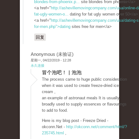
blondes-from-phoenix.p...
site blondes from phoenix</a>
<a href="
http://ashevillemovingcompany.com/usa/online-da
fat-ugly-women-o...
dating for fat ugly women over 50</a>
<a href="
http://ashevillemovingcompany.com/usa/dating-si
for-men.php">dating
sites free for men</a>
回复
Anonymous (未验证)
星期一, 04/22/2019 - 12:28
永久连接
冒个泡吧！ | 泡泡
The process came to huge public consideration
when it was used to create freeze-dried ice
cream ,
an example of astronaut meals It is usually
broadly used to supply essences or flavourings
to add to food.
Here is my blog post - Freeze Dried -
okconn.Net -
http://okconn.net/comment/html/?
235745.html
,