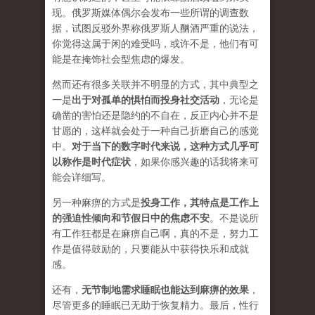
现。俄罗斯媒体偶尔会发布一些所谓的调查数
据，试图反驳外界称俄罗斯人酗酒严重的说法，
你觉得这属于闲的难受吗，或许不是，他们有可
能是在掩饰社会型焦虑的爆发。
然而还有很多关联并不明显的方式，其中典型之
一是
出于对孤单的惧怕而投身社交活动
，无论是
确凿的害怕还是隐约的不自在，反正内心并不是
甘愿的，这样就会处于一种自己折磨自己的感觉
中。
对于当下的数字时代来说，这种方式几乎可
以称作是时代症状
，如果你感兴趣的话我将来可
能会详细写。
另一种麻痹的方式是
投身工作，其特点是工作上
的强迫性倾向和节假日中的焦虑不安
。不是说所
有工作狂都是在麻痹自己啊，真的不是，努力工
作是值得鼓励的，只要能从中获得快乐和成就
感。
还有，
无节制地需求睡眠也能达到麻痹的效果
，
尽管更多的睡眠已无助于恢复精力。最后，
性行