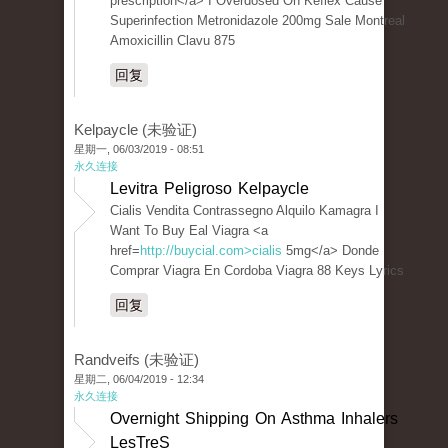
prescription</a> I Overdosed On Keflex Cause
Superinfection Metronidazole 200mg Sale Montreal
Amoxicillin Clavu 875
回复
Kelpaycle (未验证)
星期一, 06/03/2019 - 08:51
永久连接
Levitra Peligroso Kelpaycle
Cialis Vendita Contrassegno Alquilo Kamagra I
Want To Buy Eal Viagra <a
href=
http://buycial.com>cialis
5mg</a> Donde
Comprar Viagra En Cordoba Viagra 88 Keys Lyrics
回复
Randveifs (未验证)
星期二, 06/04/2019 - 12:34
永久连接
Overnight Shipping On Asthma Inhalers
LesTreS