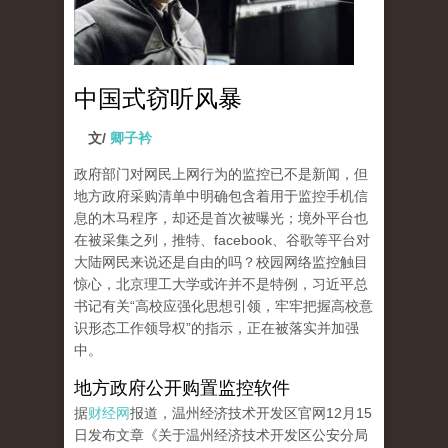
中国式窃听风暴
文/
卿子衿
政府部门对网民上网行为的监控已不是新闻，但
地方政府采购清单中明确包含着用于监控手机信
息的木马程序，却还是首次被曝光；境外平台也
在被采集之列，推特、facebook、谷歌等平台对
大陆网民来说还是自由的吗？校园网络监控触目
惊心，北京理工大学或许并不是特例，习近平总
书记有关“高校应强化思想引领，牢牢把握高校意
识形态工作领导权”的指示，正在被落实并加强
中。
地方政府公开购置监控软件
据
财经网
报道，温州经济技术开发区官网12月15
日发布文章《关于温州经济技术开发区公安分局