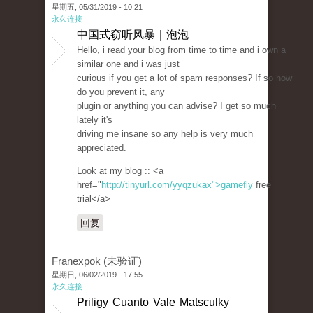
星期五, 05/31/2019 - 10:21
永久连接
中国式窃听风暴 | 泡泡
Hello, i read your blog from time to time and i own a
similar one and i was just
curious if you get a lot of spam responses? If so how
do you prevent it, any
plugin or anything you can advise? I get so much
lately it's
driving me insane so any help is very much
appreciated.
Look at my blog :: <a
href="
http://tinyurl.com/yyqzukax">gamefly
free
trial</a>
回复
Franexpok (未验证)
星期日, 06/02/2019 - 17:55
永久连接
Priligy Cuanto Vale Matsculky