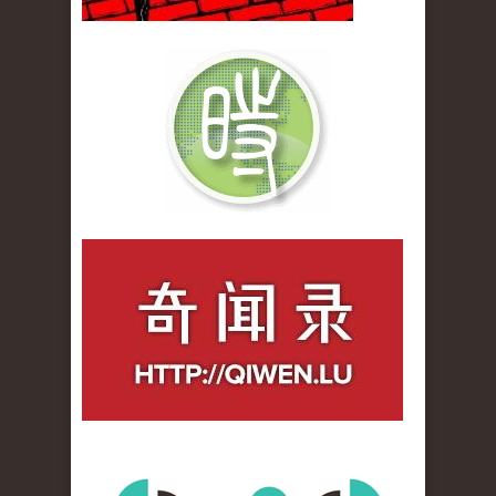
qiwenlu_logo.jpg