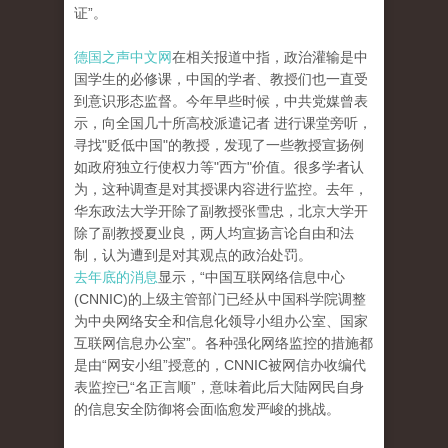
证”。
德国之声中文网
在相关报道中指，政治灌输是中
国学生的必修课，中国的学者、教授们也一直受
到意识形态监督。今年早些时候，中共党媒曾表
示，向全国几十所高校派遣记者 进行课堂旁听，
寻找"贬低中国"的教授，发现了一些教授宣扬例
如政府独立行使权力等"西方"价值。很多学者认
为，这种调查是对其授课内容进行监控。去年，
华东政法大学开除了副教授张雪忠，北京大学开
除了副教授夏业良，两人均宣扬言论自由和法
制，认为遭到是对其观点的政治处罚。
去年底的消息
显示，“中国互联网络信息中心
(CNNIC)的上级主管部门已经从中国科学院调整
为中央网络安全和信息化领导小组办公室、国家
互联网信息办公室”。各种强化网络监控的措施都
是由“网安小组”授意的，CNNIC被网信办收编代
表监控已“名正言顺”，意味着此后大陆网民自身
的信息安全防御将会面临愈发严峻的挑战。