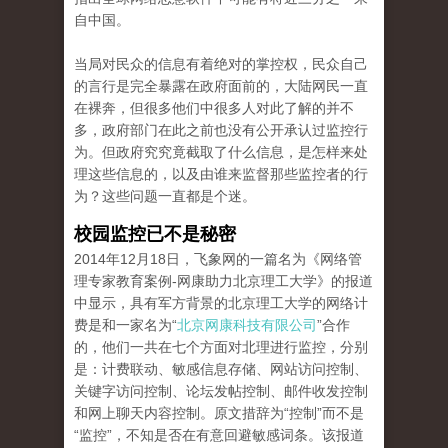
自中国。
当局对民众的信息有着绝对的掌控权，民众自己
的言行是完全暴露在政府面前的，大陆网民一直
在裸奔，但很多他们中很多人对此了解的并不
多，政府部门在此之前也没有公开承认过监控行
为。但政府究究竟截取了什么信息，是怎样来处
理这些信息的，以及由谁来监督那些监控者的行
为？这些问题一直都是个迷。
校园监控已不是秘密
2014年12月18日，飞象网的一篇名为《网络管
理专家教育案例-网康助力北京理工大学》的报道
中显示，具有军方背景的北京理工大学的网络计
费是和一家名为“
北京网康科技有限公司
”合作
的，他们一共在七个方面对北理进行监控，分别
是：计费联动、敏感信息存储、网站访问控制、
关键字访问控制、论坛发帖控制、邮件收发控制
和网上聊天内容控制。原文措辞为“控制”而不是
“监控”，不知是否在有意回避敏感词条。该报道