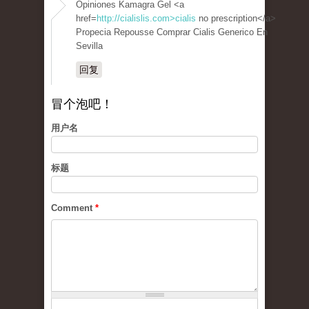
Opiniones Kamagra Gel <a
href=
http://cialislis.com>cialis
no prescription</a>
Propecia Repousse Comprar Cialis Generico En
Sevilla
回复
冒个泡吧！
用户名
标题
Comment
*