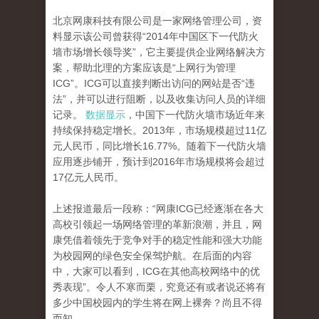
北京网康科技有限公司是一家网络管理公司，资
料显示该公司曾获得“2014年中国区下一代防火
墙市场增长领导奖”，它主要提供企业网络解决方
案，帮助北理的方案应该是“上网行为管理
ICG”。ICG可以直接判断出访问的网站是否“违
法”，并可以进行阻断，以及收集访问人员的详细
记录。
数据显示
，中国下一代防火墙市场近年来
持续保持稳定增长。2013年，市场规模超过11亿
元人民币，同比增长16.77%。随着下一代防火墙
应用逐步铺开，预计到2016年市场规模将会超过
17亿元人民币。
上述报道最后一段称：“网康ICG已经逐渐在各大
高校引领起一场网络管理的革新浪潮，并且，网
康凭借着领先于竞争对手的稳定性能和强大功能
为校园网的绿色安全保驾护航。在后面的内容
中，大家可以看到，ICG在其他高校网络中的优
秀表现”。令人不寒而栗，究竟还有或者说还将有
多少中国校园内的学生将在网上裸奔？尚且不得
而知。