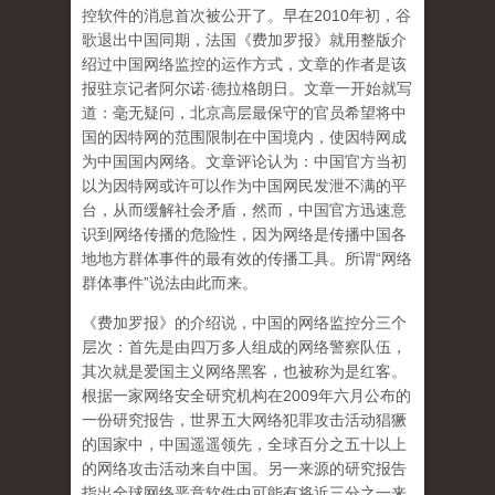
控软件的消息首次被公开了。早在2010年初，谷
歌退出中国同期，法国《费加罗报》就用整版介
绍过中国网络监控的运作方式，文章的作者是该
报驻京记者阿尔诺·德拉格朗日。文章一开始就写
道：毫无疑问，北京高层最保守的官员希望将中
国的因特网的范围限制在中国境内，使因特网成
为中国国内网络。文章评论认为：中国官方当初
以为因特网或许可以作为中国网民发泄不满的平
台，从而缓解社会矛盾，然而，中国官方迅速意
识到网络传播的危险性，因为网络是传播中国各
地地方群体事件的最有效的传播工具。所谓“网络
群体事件”说法由此而来。
《费加罗报》的介绍说，中国的网络监控分三个
层次：首先是由四万多人组成的网络警察队伍，
其次就是爱国主义网络黑客，也被称为是红客。
根据一家网络安全研究机构在2009年六月公布的
一份研究报告，世界五大网络犯罪攻击活动猖獗
的国家中，中国遥遥领先，全球百分之五十以上
的网络攻击活动来自中国。另一来源的研究报告
指出全球网络恶意软件中可能有将近三分之一来