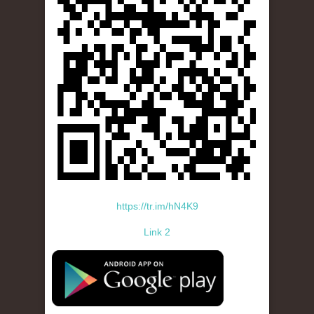
https://tr.im/hN4K9
Link 2
standard-icon-googleplay-app-store.png