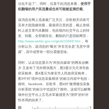
法化不远了”。同时，仅基于此消息来看，
使用手
机翻墙的用户其流量或也有可能被监测拦截
。
该消息在网上迅速被广泛关注，谷歌相关词条可
见有大批陆媒转载，最值得注意的是，截止发稿
时上述文章均未删除，包括墙内社交平台上的转
发、转载，全部都存在。删除的只是招标网页：
http://www.wetdz.gov.cn/gkzb/15669.htm
。有
分析认为，该消息的“曝光”并非完全是“无意中泄
露”，其中或带有一部分震慑意味。
同时，认证信息显示为“科技自媒体”的网友@阑
夕 又发布了另外两张图片，图3显示为天津市政
府采购单、图4显示为泰安市人民政府采购单，
图3中对“境外信息采集模块”的标注内容中包括：
推特、facebook、谷歌等，图4对“微博微信采集
分析系统”的标注中也提到了推特。这或可以解释
墙外社交平台上五毛水军被感受为“强悍”的针对
性布局的由来了。