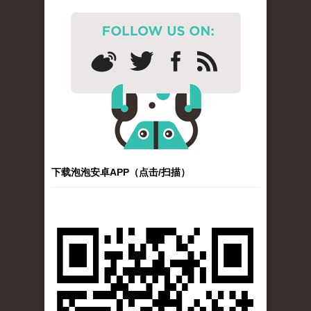
下载泡泡安卓APP（点击/扫描）