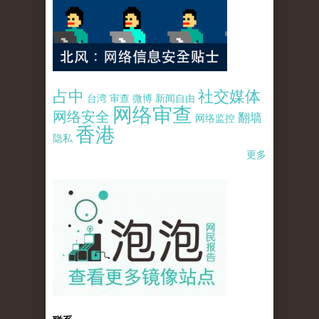
占中
社交媒体
台湾
审查
微博
新闻自由
网络审查
网络安全
翻墙
网络监控
香港
隐私
更多
pao-pao-banner-mirror-site-120814.jpg