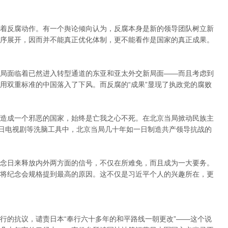
着反腐动作。有一个舆论倾向认为，反腐本身是新的领导团队树立新
序展开，因而并不能真正优化体制，更不能看作是国家的真正成果。
局面临着已然进入转型通道的东亚和亚太外交新局面——而且考虑到
用双重标准的中国落入了下风。而反腐的“成果”显现了执政党的腐败
造成一个邪恶的国家，始终是亡我之心不死。在北京当局掀动民族主
抗日电视剧等洗脑工具中，北京当局几十年如一日制造共产领导抗战的
念日来释放内外两方面的信号，不仅在所难免，而且成为一大要务。
将纪念会规格提到最高的原因。这不仅是习近平个人的兴趣所在，更
行的抗议，谴责日本“奉行六十多年的和平路线一朝更改”——这个说