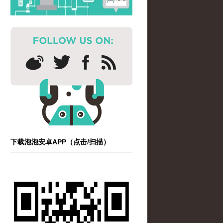
下载泡泡安卓APP（点击/扫描）