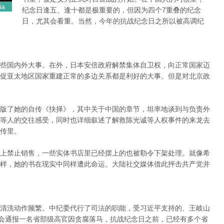
ia
纪念日逢五、逢十都是极重要的，但因为四个7重叠的纪念
日，尤其会看重。当然，今年的抗战纪念日之所以被高调纪
些国内外大事。在外，日本安倍政府解禁集体自卫权，向正常国家迈
促亚太地区国家重建正常的多边关系都是利好的大事。但是对北京政
版了她的自传《抉择》，其中关于中国的章节，坦率地谈到与负责外
等人的交往感受，同时也详细叙述了解救陈光诚等人权事件的来龙去
传里。
上禁止销售，一些实体书店里已经摆上的也被勒令下架处理。就像希
样，她的书在现实中同样遭此命运。大陆社交媒体借此抨击共产党并
清洗动作频繁。中纪委代行了司法的职能，受习近平支持的、王岐山
都会通报一名省部级高官因贪腐落马，抗战纪念日之前，已经有多个省