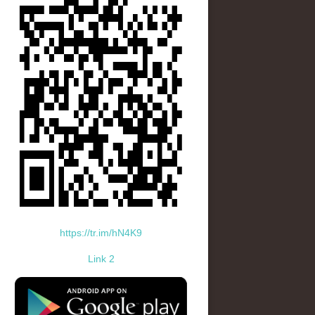
https://tr.im/hN4K9
Link 2
standard-icon-googleplay-app-store.png