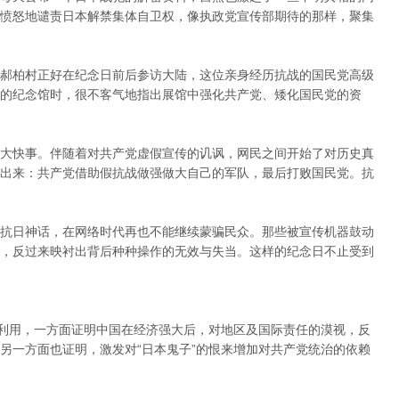
愤怒地谴责日本解禁集体自卫权，像执政党宣传部期待的那样，聚集
郝柏村正好在纪念日前后参访大陆，这位亲身经历抗战的国民党高级
的纪念馆时，很不客气地指出展馆中强化共产党、矮化国民党的资
大快事。伴随着对共产党虚假宣传的讥讽，网民之间开始了对历史真
出来：共产党借助假抗战做强做大自己的军队，最后打败国民党。抗
抗日神话，在网络时代再也不能继续蒙骗民众。那些被宣传机器鼓动
，反过来映衬出背后种种操作的无效与失当。这样的纪念日不止受到
的利用，一方面证明中国在经济强大后，对地区及国际责任的漠视，反
另一方面也证明，激发对“日本鬼子”的恨来增加对共产党统治的依赖