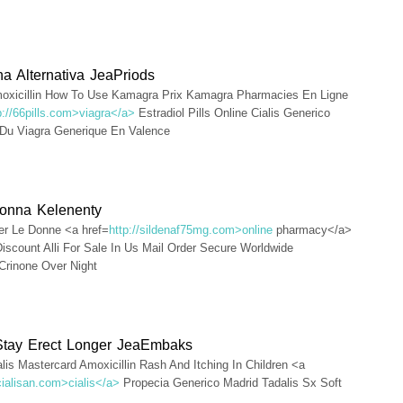
a Alternativa JeaPriods
oxicillin How To Use Kamagra Prix Kamagra Pharmacies En Ligne
p://66pills.com>viagra</a>
Estradiol Pills Online Cialis Generico
 Du Viagra Generique En Valence
onna Kelenenty
Per Le Donne <a href=
http://sildenaf75mg.com>online
pharmacy</a>
Discount Alli For Sale In Us Mail Order Secure Worldwide
Crinone Over Night
tay Erect Longer JeaEmbaks
lis Mastercard Amoxicillin Rash And Itching In Children <a
/cialisan.com>cialis</a>
Propecia Generico Madrid Tadalis Sx Soft