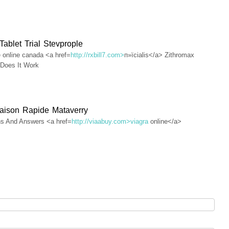
Tablet Trial Stevprople
 online canada <a href=
http://rxbill7.com>
п»їcialis</a> Zithromax
Does It Work
raison Rapide Mataverry
ns And Answers <a href=
http://viaabuy.com>viagra
online</a>