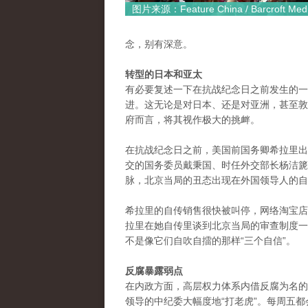
图片来源：Feature China / Barcroft Med
念，别有深意。
转型的日本和亚太
有必要复述一下在抗战纪念日之前发生的一
进。这无论是对日本、还是对亚洲，甚至敦
府而言，将其视作极大的挑衅。
在抗战纪念日之前，美国前国务卿希拉里出
交的国务委员戴秉国、时任外交部长杨洁篪
脉，北京当局的丑态出现在外国领导人的自
希拉里的自传销售很快被叫停，网络淘宝店
拉里在她自传里谈到北京当局的审查制度一
不是像它们自吹自擂的那样“三个自信”。
反腐暴露弱点
在内政方面，高层权力体系内借反腐为名的
领导的中纪委大幅度地“打老虎”。每周五