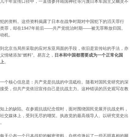
几十年宣传口径中，一直借参拜靖国神社等污蔑日本军国主义幽灵不
犯的资料。这些资料揭露了日本在战争时期对中国犯下的滔天罪行
类罪，却在1947年前后——共产党统治时期——被无罪释放归国。
动机。
到北京当局所采取的应对东亚局面的手段，依旧是宣传站的手法，亦
义情绪添加“燃料”。易言之，
日本和中国都需要成为一个正常化国
上
。
一个核心信息是：共产党是抗战的中流砥柱。随着对国民党研究的深
接受，但共产党依旧宣传自己是抗战主力。这种错误的历史观写在教
知上的缺陷。在参观抗战纪念馆时，面对围绕国民党展开抗战史料，
社交媒体上，受到无尽的嘲笑。执政党的最高领导人、以研究党史出
。
每天公布一个日本战犯的解密资料，自然也激起了一些不明真相的网