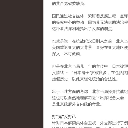
的共产党省委缺员。
国民通过社交媒体，紧盯着反腐进程，点评
的极权中心的举动，因为其无法借助法治程
这种看法犀利地指出了反腐的弱点。
也就是说，在抗战纪念日到来之前，北京当
美国重返亚太的大背景，喜好在亚太地区使
深入，不可救药。
但是在北京当局几十年的宣传中，日本被塑
义情绪上，“日本鬼子”贡献良多，在包括
虚假历史，以此来强化统治的合法性。
出于上述方面的考虑，北京当局操弄抗战纪
这也可以自然地理解习近平出席纪念大会，
是北京政府外交内政的考量。
打“鬼”反打己
针对日本解禁集体自卫权，外交部进行了例