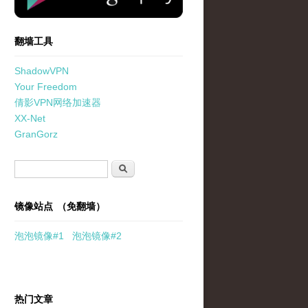
翻墙工具
ShadowVPN
Your Freedom
倩影VPN网络加速器
XX-Net
GranGorz
搜索表单
搜索
镜像站点 （免翻墙）
泡泡
镜像
#1
泡泡
镜像#2
热门文章