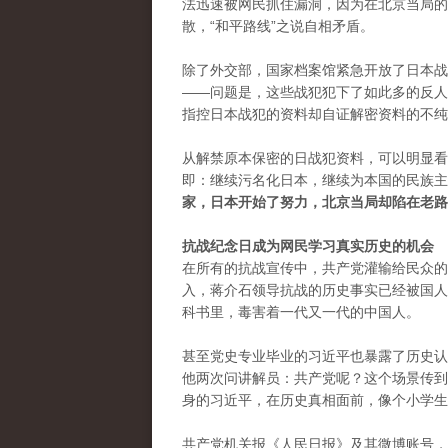
法迅速被网民抓住漏洞，因为在北京当局的
散，“和平路线”之说自相矛盾。
除了外交部，国家档案馆紧急开放了日本战
——问题是，这些战犯犯下了如此多的反人
指控日本战犯的资料却自证解密资料的不纯
从解禁原本保密的日战犯资料，可以明显看
即：继续污名化日本，继续为本国的民族主
家，日本开始了努力，北京当局却陷在老路
抗战纪念日成为网民学习真实历史的机会
在所有的抗战宣传中，共产党灌输给民众的
入，蒋介石领导抗战的历史事实已经被国人
科书里，毒害着一代又一代的中国人。
甚至党史专业毕业的习近平也暴露了历史认
他两次问讲解员：共产党呢？这个场景传到
身的习近平，在历史真相面前，像个小学生
共产党机关报《人民日报》及其微博账号，