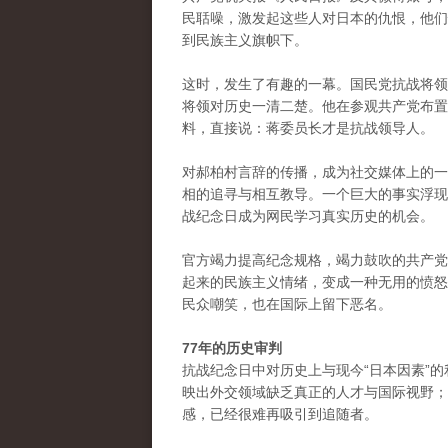
民聒噪，激发起这些人对日本的仇恨，他们
到民族主义旗帜下。
这时，发生了有趣的一幕。国民党抗战将领
将领对历史一清二楚。他在参观共产党布置
料，直接说：蒋委员长才是抗战领导人。
对郝柏村言辞的传播，成为社交媒体上的一
相的追寻与相互教导。一个巨大的事实浮现
战纪念日成为网民学习真实历史的机会。
官方竭力提高纪念规格，竭力鼓吹的共产党
起来的民族主义情绪，变成一种无用的愤怒
民众嘲笑，也在国际上留下恶名。
77年的历史审判
抗战纪念日中对历史上与现今“日本因素”
映出外交领域缺乏真正的人才与国际视野；
感，已经很难再吸引到追随者。