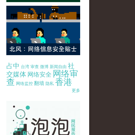
占中
社
台湾
审查
微博
新闻自由
网络审
交媒体
网络安全
查
香港
翻墙
网络监控
隐私
更多
pao-pao-banner-mirror-site-120814.jpg