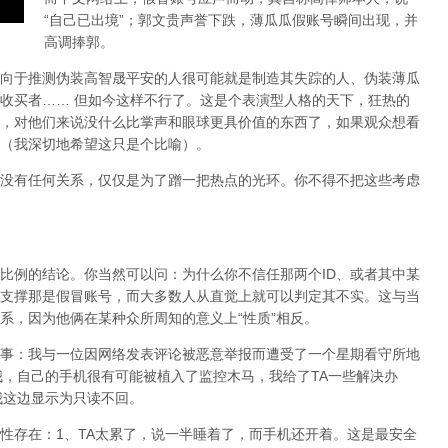
“自己已出境”；郭文贵声誉下跌，薄瓜瓜假账号瞬间出现，并
高调捧郭。
向于推测伪装高智晟平安的人很可能就是制造其失踪的人、伪装薄瓜
收买者…… 但如今这样不行了。这是个表演型人格的天下，狂热的
，对他们来说没什么比掌声和眼球更具价值的东西了，如果观众想看
（我深切地希望这只是个比喻）。
没有任何关系，仅仅是为了蹭一把热点的光环。你不得不把这些考虑
比例的结论。你当然可以问：为什么你不信任那两个ID、或者其中某
支撑那是假冒账号，而大多数人从直觉上就可以判定其不实。这与当
系，因为他俩在某种众所周知的意义上“性质”相反。
事：我与一位因网络发表评论被恶意举报而遭受了一个星期看守所地
我，自己的手机很有可能被植入了监控木马，我给了TA一些解决办
我这边显示为只读不回。
性存在：1、TA太累了，说一半睡着了，而手机还开着。这是最安全