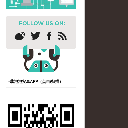
下载泡泡安卓APP（点击/扫描）