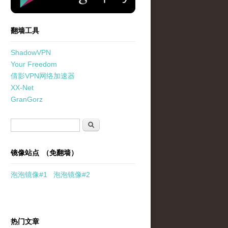
翻墙工具
ShadowVPN
Your Freedom
倩影VPN网络加速器
XX-Net
GranGorz
搜索表单
搜索
镜像站点 （免翻墙）
泡泡
镜像
#1
泡泡
镜像#2
热门文章