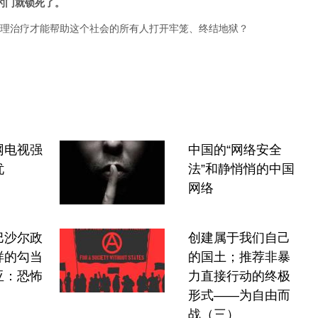
的门就锁死了。
理治疗才能帮助这个社会的所有人打开牢笼、终结地狱？
网电视强
中国的“网络安全
忧
法”和静悄悄的中国
网络
巴沙尔政
创建属于我们自己
样的勾当
的国土；推荐非暴
亚：恐怖
力直接行动的终极
形式——为自由而
战（三）