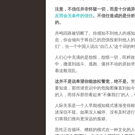
注意，不信任并非怀疑一切，而是十分诡异
反而会无条件的信任
。不信任造成的是分析
的。
共鸣回路被切断了。你感知不到他人的感知
息，你会倾向于将自己的恐惧投射到他人的
们”，
当一个中国人说出“自己人”这个词的
人们心中充满的是怨恨，怨恨一切，民粹政
中，撤退到战斗、逃跑、僵持不动的原始求
着这般混乱。
这并不是说希望你能放松警觉，绝不是
。
警
要知道，那些潜意识中的危险图像直到如今
的人，而排斥那些看起来“不像我们”的人
人际关系是一个人早期感知模式逐渐变得根
述深信不疑。如果没人喊停、没有及时进行
们将我们推向更深远的孤僻。
恶性正在循环。糟糕的模式在一种文化的人