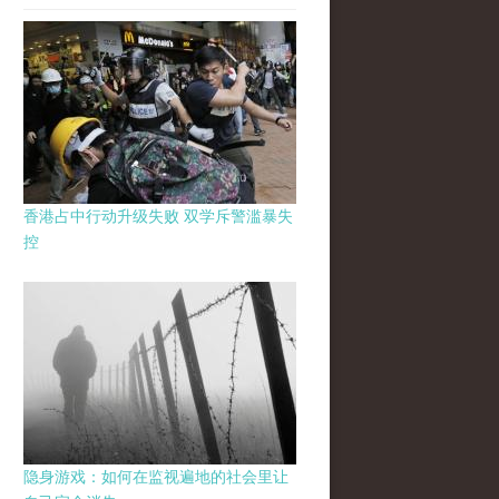
香港占中行动升级失败 双学斥警滥暴失
控
隐身游戏：如何在监视遍地的社会里让