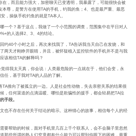
存在，而且能力强大，加密聊天已变透明，我暴露了，可能很快会被
友本尊，是警方在使用TA的手机，钓我的鱼；4、也是最严重、最恶
招安，操纵手机钓鱼的就是TA本人。
哪一个？基于这点，我做了一个小范围的调查，范围集中在平日对人
%+的人选择2、3、4的结论。
回约40个小时之后，再次来找我了，TA告诉我当天自己在发烧，和
了两天才刚睁开眼睛，并且，被怀疑植入监控软件的手机并不是与我
应该相信TA的解释吗？
会觉得我太天真，你会说：人类最危险的一点就在于，他们会变，永
信任，基于我对TA的人品的了解。
可能就将TA推向了被孤立的一边。人是社会性动物，失去亲密关系的结果很
候，任何渠道的点滴温暖、哪怕是欺骗性的援手，都会轻易把TA拉
的手段。
文也不存在任何关于结论的暗示。这种猜心的故事，相信每个人的经
需要帮助的时候，面对手机里几百上千个联系人，会不会脑子里忽然
道那些所谓的熟人们究竟都有什么能力可以帮到你眼下的困难，最重