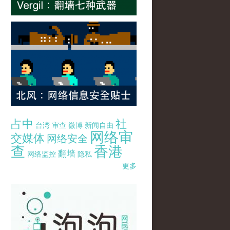
占中
社
台湾
审查
微博
新闻自由
网络审
交媒体
网络安全
查
香港
翻墙
网络监控
隐私
更多
pao-pao-banner-mirror-site-120814.jpg