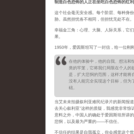
制造白色恐怖的人正在坐吃白色恐怖的红利
这个社会毫无安全感。每个阶层、每种身份
胁。虽然担忧各不相同，但担忧无处不在。
幸福金三角：心理、大脑、人际关系，它们
果。
1950年，爱因斯坦写了一封信，给一位刚
在他的体验中，他的自我、想法和
类的牢笼，它将我们局限在个人的
是，扩大悲悯的范围，这样才能将
没有人能完全实现这个目标，但为
础。
当艾未未拍摄叙利亚难民纪录片的新闻报道
去关心叙利亚”这样的质疑，我感觉非常惊
意料之外，中国人的确处于爱因斯坦所讲的
悲悯，以及最为严重的——不信任。
不信任的结果是自我孤立，你会感觉这个世