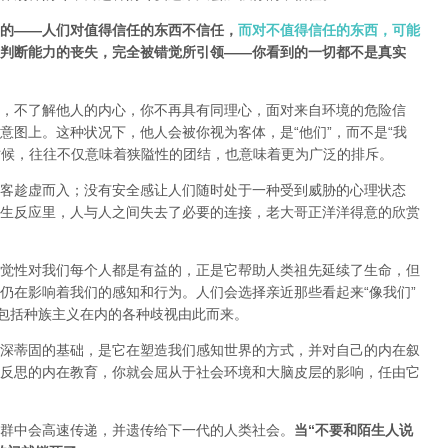
的——人们对值得信任的东西不信任，
而对不值得信任的东西，可能
判断能力的丧失，完全被错觉所引领——你看到的一切都不是真实
，不了解他人的内心，你不再具有同理心，面对来自环境的危险信
意图上。这种状况下，他人会被你视为客体，是“他们”，而不是“我
时候，往往不仅意味着狭隘性的团结，也意味着更为广泛的排斥。
客趁虚而入；没有安全感让人们随时处于一种受到威胁的心理状态
生反应里，人与人之间失去了必要的连接，老大哥正洋洋得意的欣赏
觉性对我们每个人都是有益的，正是它帮助人类祖先延续了生命，但
仍在影响着我们的感知和行为。人们会选择亲近那些看起来“像我们”
，包括种族主义在内的各种歧视由此而来。
深蒂固的基础，是它在塑造我们感知世界的方式，并对自己的内在叙
反思的内在教育，你就会屈从于社会环境和大脑皮层的影响，任由它
群中会高速传递，并遗传给下一代的人类社会。
当“不要和陌生人说