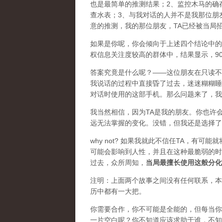
也是最简单的推测结果；2、监控木马的确
查水表；3、与我对话的人并不是我那位朋
意的推测，我的那位朋友，TA已经被当局
如果是你呢，你会倾向于上述四个结论中的
权信息关注度较高的群体中，结果显示，90
答案究竟是什么呢？——这位朋友在只读不
我说话的过程中直接昏了过去，迷迷糊糊睡
对话时使用的这部手机。那么问题来了，我
我当然相信，因为TA是我的朋友。你也许
远无法掌握的变化。没错，但我还是选择了
why not? 如果我就此不信任TA，有
可能会影响到人性，并且在这种最脆弱的时
过去，众所周知，
当局最擅长使用这般分化
注明：上面两个故事之间没有任何联系，本
历中都有一大把。
你需要合作，你不可能是全能的，但每当你
一片空白呢？你不知道应该求助于谁，不知