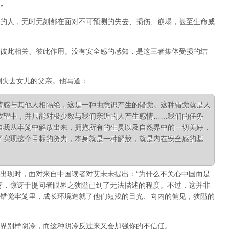
。
的人，无时无刻都在面对不可预测的失去、损伤、崩塌，甚至生命威
彼此相关、彼此作用。没有安全感的感知，是这三者集体受损的结
刚失去女儿的父亲。他写道：
情感与其他人相隔绝，这是一种由意识产生的错觉。这种错觉就是人
欲望中，并只能对极少数与我们亲近的人产生感情……我们的任务
自我从牢笼中解放出来，拥抱所有的生灵以及自然界中的一切美好，
了实现这个目标的努力，本身就是一种解放，就是内在安全感的基
出现时，面对来自中国读者对艾未未提出：“为什么不关心中国而是
讶，惊讶于提问者眼界之狭隘已到了无法描述的程度。不过，这并非
错觉牢笼里，成长环境造就了他们短浅的目光、向内的偏见，狭隘的
界别样阴冷，而这种阴冷反过来又会加强你的不信任。