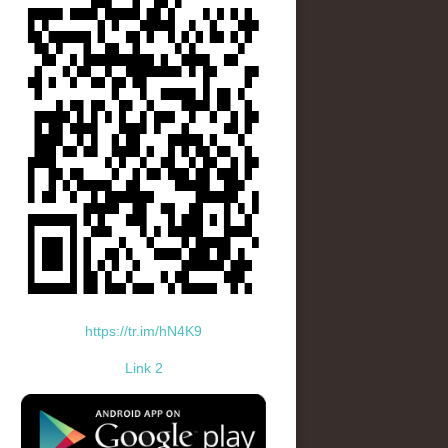
https://tr.im/hN4K9
Link 2
standard-icon-googleplay-app-store.png