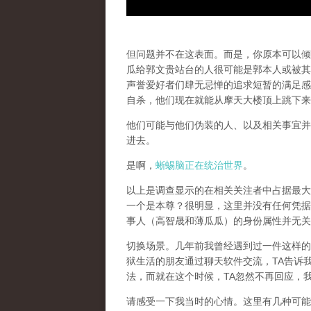
但问题并不在这表面。而是，你原本可以倾
瓜给郭文贵站台的人很可能是郭本人或被其
声誉爱好者们肆无忌惮的追求短暂的满足感
自杀，他们现在就能从摩天大楼顶上跳下来
他们可能与他们伪装的人、以及相关事宜并
进去。
是啊，
蜥蜴脑正在统治世界
。
以上是调查显示的在相关关注者中占据最大
一个是本尊？很明显，这里并没有任何凭据
事人（高智晟和薄瓜瓜）的身份属性并无关
切换场景。几年前我曾经遇到过一件这样的
狱生活的朋友通过聊天软件交流，TA告诉
法，而就在这个时候，TA忽然不再回应，
请感受一下我当时的心情。这里有几种可能