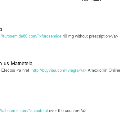
b
p://furosemide80.com/">furosemide
40 mg without prescription</a>
in us Matnetela
 Efectos <a href=
http://buyviaa.com>viagra</a>
Amoxicillin Online
//albuteroli.com/">albuterol
over the counter</a>