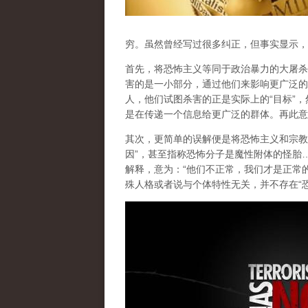
穷
。虽然曾经写过很多纠正，但事实显示，
首先，将恐怖主义等同于政治暴力的大屠杀
害的是一小部分，通过他们来影响更广泛的
人，他们试图杀害的正是实际上的“目标”
是在传递一个
信息
给更广泛的群体。再此意
其次，更简单的误解便是将恐怖主义和宗教
因”，甚至指称恐怖分子是魔性附体的怪胎
解释，意为：“他们不正常，我们才是正常
殊人格或者说与个体特性无关，并不存在“