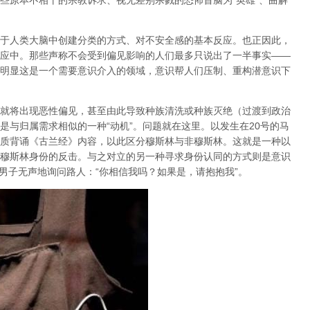
些原本不相干的宗教诉求、视无差别杀戮的恐怖首脑为“英雄”、曲解
于人类大脑中创建分类的方式、对不安全感的基本反应
。也正因此，
应中。那些声称不会受到偏见影响的人们最多只说出了一半事实——
明显这是一个需要
意识
介入的领域，意识帮人们压制、重构潜意识下
就将出现恶性偏见，甚至由此导致种族清洗或种族灭绝
（过渡到政治
是与归属需求相似的一种“
动机
”。问题就在这里。以发生在20号的马
质背诵《古兰经》内容，以此区分穆斯林与非穆斯林。这就是一种以
穆斯林身份的反击。与之对立的另一种寻求身份认同的方式则是意识
男子无声地询问路人：“你相信我吗？如果是，请抱抱我”。