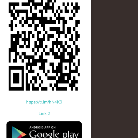
https://tr.im/hN4K9
Link 2
standard-icon-googleplay-app-store.png