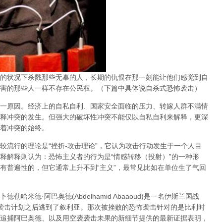
的状况下杀戮那些无辜的人，长期的仇恨在那一刻能让他们感觉到自
害的那些人一样不存在公民权。（下篇中具体说自杀式恐怖袭击）
一原因
。经济上的自私自利、国家安全面临的压力、转嫁人群不满情
释冲突的发生。但强大的破坏性冲突不能仅以自私自利来解释，更深
着冲突的始终。
较流行的理论是“
挫折-攻击理论
”，它认为攻击行动发生于一个人目
释解释则认为：恐怖主义者的行为是“情感转移（投射）”的一种形
有普遍性的，但它通常上升不到“主义”，最常见比如在单位生了气回
米德·阿巴奥德(Abdelhamid Abaaoud)是一名伊斯兰国战
袭击计划之后逃到了叙利亚。那次被挫败的恐怖袭击针对的是比利时
追捕阿巴奥德、以及用空袭袭击未果的新细节提供的最新证据表明，