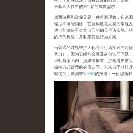
视，于是寻找属于自身血缘的归属、信奉一
最基础人性中的对“我”的成就需求。
然而
偏见和被偏见是一种普遍现象，它来源
偏见不可能消除
，它就构建在人类的常规反
他们能确信不会将自己的偏见付诸实施。很
的行为反应，并制定其他行为方案。
当普通的歧视被扩大化并且付诸实践的时候
暴力）。因为它经常会涉及
身份认同问题
，
里劫持案为例，据媒体报道，持枪者要求人
极端方式处理的身份认同，它来自于对排斥
驱使的，就如曾经
MIC
的报道：
一位穆斯林