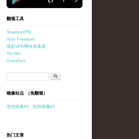
翻墙工具
ShadowVPN
Your Freedom
倩影VPN网络加速器
XX-Net
GranGorz
搜索表单
搜索
镜像站点 （免翻墙）
泡泡
镜像
#1
泡泡
镜像#2
热门文章