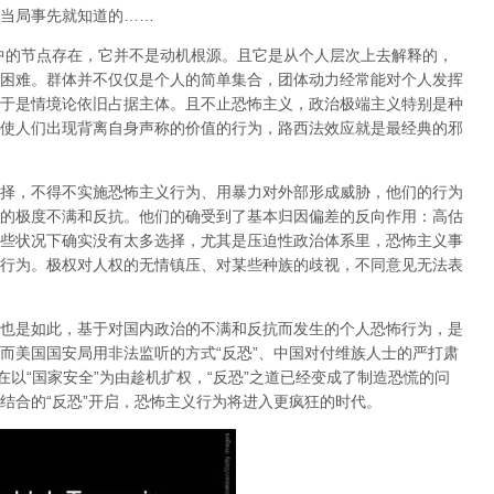
当局事先就知道的……
中的节点存在，它并不是动机根源
。且它是从
个人层次
上去解释的，
困难。群体并不仅仅是个人的简单集合，
团体动力经常能对个人发挥
于是
情境论
依旧占据主体。且不止恐怖主义，政治极端主义特别是种
使人们出现背离自身声称的价值的行为，路西法效应就是最经典的邪
择，不得不实施恐怖主义行为、用暴力对外部形成威胁，他们的行为
的极度不满和反抗
。他们的确受到了基本归因偏差的反向作用：高估
些状况下确实没有太多选择，尤其是
压迫性政治体系
里，恐怖主义事
行为。极权对人权的无情镇压、对某些种族的歧视，不同意见无法表
也是如此，基于对国内政治的不满和反抗而发生的个人恐怖行为，是
而美国国安局用非法监听的方式“反恐”、中国对付维族人士的严打肃
在以“国家安全”为由趁机扩权，“反恐”之道已经变成了制造恐慌的问
结合的“反恐”开启，恐怖主义行为将进入更疯狂的时代。