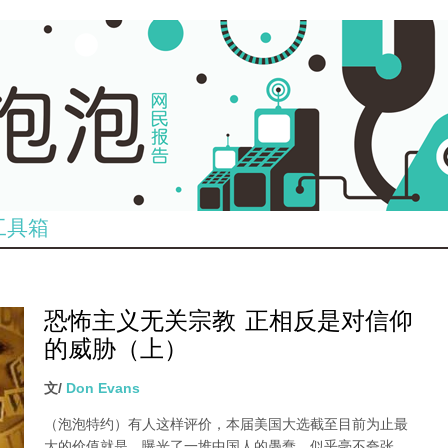
工具箱
恐怖主义无关宗教 正相反是对信仰
的威胁（上）
文/
Don Evans
（泡泡特约）有人这样评价
，本届美国大选截至目前为止最
大的价值就是，曝光了一堆中国人的愚蠢。似乎毫不夸张。