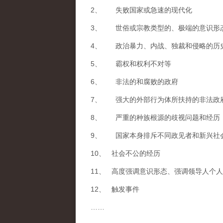
2、 失败国家或急速的现代化
3、 世俗或宗教类型的、极端的意识形
4、 政治暴力、内战、独裁和侵略的历
5、 霸权和权利不对等
6、 非法的和腐败的政府
7、 强大的外部行为体所扶持的非法政
8、 严重的种族根源的歧视问题和经历
9、 国家本身排斥不同政见者和新兴社
10、 社会不公的经历
11、 高度强调意识形态、强调领导人个
12、 触发事件
……