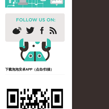
下载泡泡安卓APP（点击/扫描）