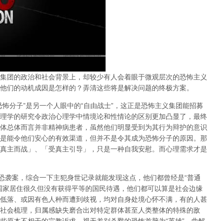
集团的政治和社会背景上，却较少有人会着眼于微观层次的
恐怖主义
他们的动机成因是怎样的？弄清这些将是解决问题的
终极方案
。
恐怖分子”是另一个人眼中的“自由战士”，这正是恐怖主义集团能招募
理学的研究令政治心理学中情境论和性情论的区别更加凸显了，最终
体总体而言并非精神病患者，虽然他们明显
受到为其行为辩护的意识
是能令他们安心的有效渠道，但并不是令其成为恐怖分子的原因。那
真主而战」、「受真主引导」，只是一种自我安慰。而
心理需求才是
的恐袭案，综合一下主犯身世记录就能发现这点，他们都曾经是“普通
国家居住很久但没有获得平等的国民待遇，他们都可以算是社会边缘
低落、或因有色人种而遭到歧视，均对自身处境心怀不满，有的人甚
社会梳理，归属感缺失磨合出对特定群体甚至人类整体的特殊的敌