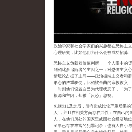
政治学家和社会学家们的兴趣都在恐怖主义
心理
研究，比如他们为什么会被成功招募、
恐怖主义负载着
价值判断
，一个人眼中的“
到如此多追随者的主因之一；对恐怖主义心
情境论
占据了主导——政治极端主义者和群
形态的严重驱使
，比如被歪曲的宗教教义，
一时刻他们设置自己为代理状态了，「为了
根源和主因，却被「反恐」忽视。
包括911及之后，所有造成比较严重后果
人”，并且在相关方面存在
共性
：在自己的
人，在他们所处的国家里或因社会经济地位
至早已存在丰富的犯罪记录；也有人自小与