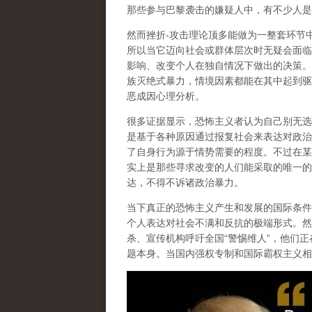
那些参与巴黎袭击的嫌疑人中，有不少人是
然而
挫折-攻击理论顶多能做为一整套环节
所以当它迈向社会或群体层次时无疑会面临
影响、改变个人在独自情况下做出的决策
。
族灭绝式暴力，情境因素都能在其中起到驱
恶成因心理分析。
很多证据显示，恐怖主义者认为自己别无选
是
基于各种原因通过报复社会来表达对政治
了自身行为源于情势需要的程度。不过在某
实上是那些寻求改变的人们能采取的唯一的
达，不得不诉诸政治暴力。
当下真正的恐怖主义产生和发展的国际条件
个人表达对社会不满和反抗的极端形式。
然
杀、宣传机构呼吁全国“警惕维人”，他们正
题本身
。当国内强权专制和国际霸权主义相