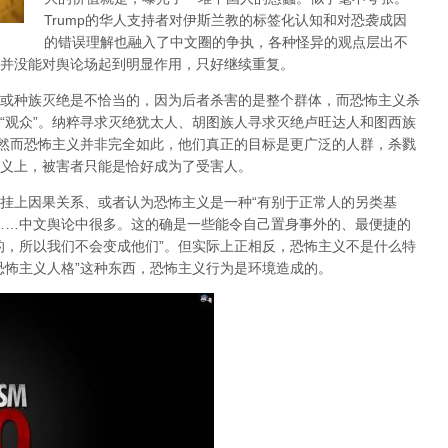
Trump的华人支持者对伊斯兰教的标签化认知和对恐袭成因
的错误理解也融入了中文圈的争执，各种怪异的观点层出不
并没能对舆论场起到明显作用，只好继续重复。
或种族灭绝是不恰当的，因为后者杀害的是整个群体，而恐怖主义杀
“观众”。纳粹寻求灭绝犹太人、胡图族人寻求灭绝卢旺达人和图西族
，然而恐怖主义并非完全如此，他们真正的目标是
更广泛的人群
，杀戮
义上，被害者只能是恰好成为了受害人。
挂上因果关系、或者认为恐怖主义是一种“有别于正常人的另类基
……中文舆论中很多。这的确是一些能令自己置身事外的、最便捷的
的，所以我们不会变成他们”。但实际上正相反，
恐怖主义不是什么特
恐怖主义人格”这种东西，恐怖主义行为是环境造成的。