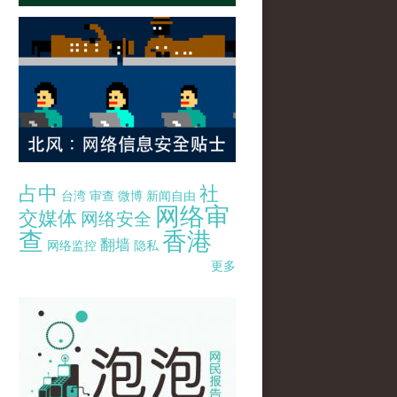
占中
社
台湾
审查
微博
新闻自由
网络审
交媒体
网络安全
查
香港
翻墙
网络监控
隐私
更多
pao-pao-banner-mirror-site-120814.jpg