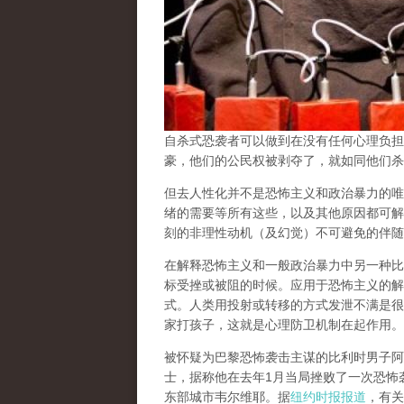
自杀式恐袭者可以做到在没有任何心理负担
豪，他们的公民权被剥夺了，就如同他们杀
但去人性化并不是恐怖主义和政治暴力的唯
绪的需要等所有这些，以及其他原因都可解
刻的非理性动机（及幻觉）不可避免的伴随
在解释恐怖主义和一般政治暴力中另一种比
标受挫或被阻的时候。应用于恐怖主义的解
式。人类用投射或转移的方式发泄不满是很
家打孩子，这就是心理防卫机制在起作用。
被怀疑为巴黎恐怖袭击主谋的比利时男子阿卜德勒哈
士，据称他在去年1月当局挫败了一次恐怖
东部城市韦尔维耶。据
纽约时报报道
，有关