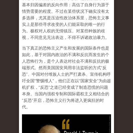
基本归因偏差的反向作用：高估了自身行为源于
情势需要的程度。不过在某些状况下确实没有太
多选择，尤其是
压迫性政治体系
里，恐怖主义事
实上是那些寻求改变的人们能采取的唯一的行
为。极权对人权的无情镇压、对某些种族的歧
视，不同意见无法表达，不得不诉诸政治暴力。
当下真正的恐怖主义产生和发展的国际条件也是
如此，基于对国内政治的不满和反抗而发生的个
人恐怖行为，是个人表达对社会不满和反抗的极
端形式。
然而美国国安局用非法监听的方式“反
恐”、中国对付维族人士的严打肃杀、宣传机构呼
吁全国“警惕维人”，他们正在以“国家安全”为由趁
机扩权，“反恐”之道已经变成了制造恐慌的问题
本身
。当国内强权专制和国际霸权主义相结合的
“反恐”开启，恐怖主义行为将进入更疯狂的时
代。