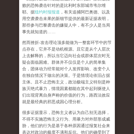
败的恐怖袭击针对的是比利时东部城市韦尔维
耶。据
纽约时报报道
，有关追捕阿巴奥德、以及
用空袭袭击未果的新细节提供的最新证据表明，
那些参与巴黎袭击的嫌疑人中，有不少人是当局
事先就知道的……
然而
挫折-攻击理论顶多能做为一整套环节中的节
点存在，它并不是动机根源
。且它是从
个人层次
上去解释的，所以当它迈向社会或群体层次时无
疑会面临困难。群体并不仅仅是个人的简单集
合，
团体动力经常能对个人发挥影响、改变个人
在独自情况下做出的决策
。于是
情境论
依旧占据
主体。且不止恐怖主义，政治极端主义特别是种
族灭绝式暴力，情境因素都能在其中起到驱使人
们出现背离自身声称的价值的行为，路西法效应
就是最经典的邪恶成因心理分析。
很多证据显示，恐怖主义者认为自己别无选择，
不得不实施恐怖主义行为、用暴力对外部形成威
胁，他们的行为是
基于各种原因通过报复社会来
表达对政治的极度不满和反抗
。他们的确受到了