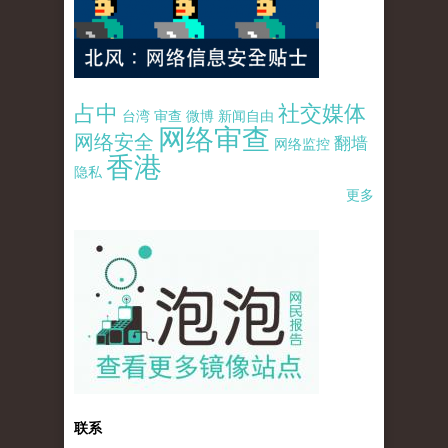
占中
社交媒体
台湾
审查
微博
新闻自由
网络审查
网络安全
翻墙
网络监控
香港
隐私
更多
pao-pao-banner-mirror-site-120814.jpg
联系