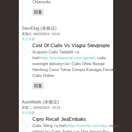
Chlamydia
回复
StevElug (未验证)
星期日, 06/02/2019 - 03:01
永久连接
Cost Of Cialis Vs Viagra Stevprople
Acquisto Cialis Tadalafil <a
href=
http://purchasecial.com>generic
cialis
overnight delivery</a> Cialis Ohne Rezept
Hamburg Como Tomar Compra Kamagra Female
Cialis Online
回复
AustAbids (未验证)
星期二, 06/04/2019 - 23:24
永久连接
Cipro Recall JeaEmbaks
Cialis 50mg <a href=
http://corzide.com>buy
viagra
online</a> Cialis Todos Los Dias Amoxil Buy