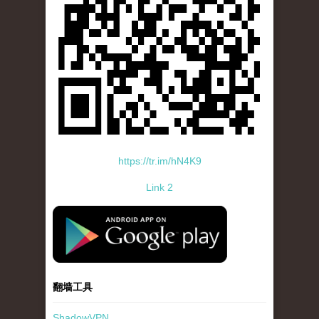
https://tr.im/hN4K9
Link 2
standard-icon-googleplay-app-store.png
翻墙工具
ShadowVPN