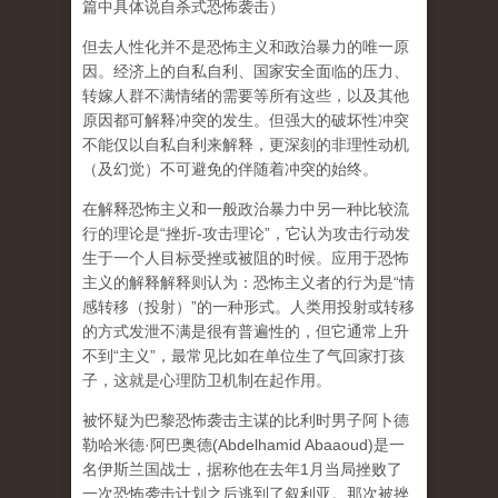
篇中具体说自杀式恐怖袭击）
但去人性化并不是恐怖主义和政治暴力的唯一原
因
。经济上的自私自利、国家安全面临的压力、
转嫁人群不满情绪的需要等所有这些，以及其他
原因都可解释冲突的发生。但强大的破坏性冲突
不能仅以自私自利来解释，更深刻的非理性动机
（及幻觉）不可避免的伴随着冲突的始终。
在解释恐怖主义和一般政治暴力中另一种比较流
行的理论是“
挫折-攻击理论
”，它认为攻击行动发
生于一个人目标受挫或被阻的时候。应用于恐怖
主义的解释解释则认为：恐怖主义者的行为是“情
感转移（投射）”的一种形式。人类用投射或转移
的方式发泄不满是很有普遍性的，但它通常上升
不到“主义”，最常见比如在单位生了气回家打孩
子，这就是心理防卫机制在起作用。
被怀疑为巴黎恐怖袭击主谋的比利时男子阿卜德
勒哈米德·阿巴奥德(Abdelhamid Abaaoud)是一
名伊斯兰国战士，据称他在去年1月当局挫败了
一次恐怖袭击计划之后逃到了叙利亚。那次被挫