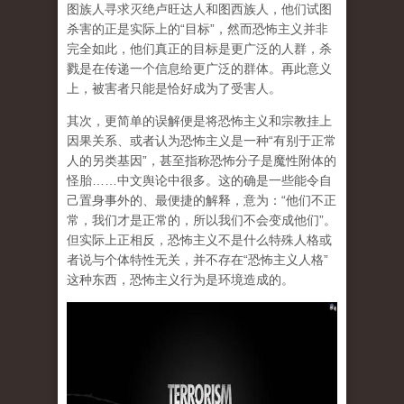
图族人寻求灭绝卢旺达人和图西族人，他们试图
杀害的正是实际上的“目标”，然而恐怖主义并非
完全如此，他们真正的目标是
更广泛的人群
，杀
戮是在传递一个
信息
给更广泛的群体。再此意义
上，被害者只能是恰好成为了受害人。
其次，更简单的误解便是将恐怖主义和宗教挂上
因果关系、或者认为恐怖主义是一种“有别于正常
人的另类基因”，甚至指称恐怖分子是魔性附体的
怪胎……中文舆论中很多。这的确是一些能令自
己置身事外的、最便捷的解释，意为：“他们不正
常，我们才是正常的，所以我们不会变成他们”。
但实际上正相反，
恐怖主义不是什么特殊人格或
者说与个体特性无关，并不存在“恐怖主义人格”
这种东西，恐怖主义行为是环境造成的。