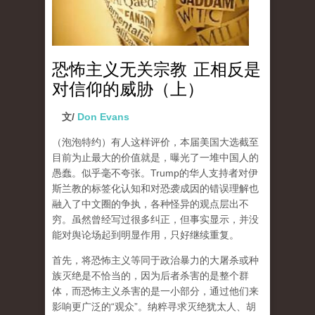
恐怖主义无关宗教 正相反是
对信仰的威胁（上）
文/
Don Evans
（泡泡特约）有人这样评价
，本届美国大选截至
目前为止最大的价值就是，曝光了一堆中国人的
愚蠢。似乎毫不夸张。Trump的华人支持者对伊
斯兰教的标签化认知和对恐袭成因的错误理解也
融入了中文圈的争执，各种怪异的观点层出不
穷
。虽然曾经写过很多纠正，但事实显示，并没
能对舆论场起到明显作用，只好继续重复。
首先，将恐怖主义等同于政治暴力的大屠杀或种
族灭绝是不恰当的，因为后者杀害的是整个群
体，而恐怖主义杀害的是一小部分，通过他们来
影响更广泛的“观众”。纳粹寻求灭绝犹太人、胡