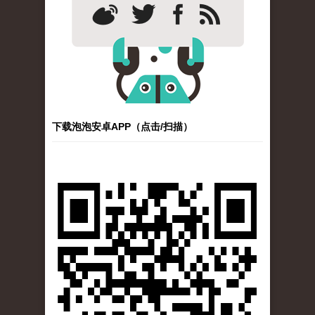
下载泡泡安卓APP（点击/扫描）