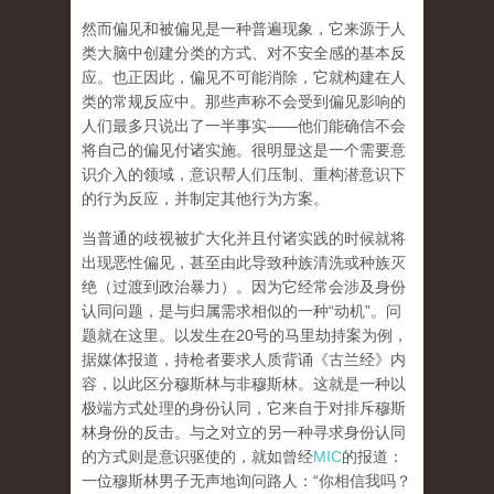
然而
偏见和被偏见是一种普遍现象，它来源于人
类大脑中创建分类的方式、对不安全感的基本反
应
。也正因此，
偏见不可能消除
，它就构建在人
类的常规反应中。那些声称不会受到偏见影响的
人们最多只说出了一半事实——他们能确信不会
将自己的偏见付诸实施。很明显这是一个需要
意
识
介入的领域，意识帮人们压制、重构潜意识下
的行为反应，并制定其他行为方案。
当普通的歧视被扩大化并且付诸实践的时候就将
出现恶性偏见，甚至由此导致种族清洗或种族灭
绝
（过渡到政治暴力）。因为它经常会涉及
身份
认同问题
，是与归属需求相似的一种“
动机
”。问
题就在这里。以发生在20号的马里劫持案为例，
据媒体报道，持枪者要求人质背诵《古兰经》内
容，以此区分穆斯林与非穆斯林。这就是一种以
极端方式处理的身份认同，它来自于对排斥穆斯
林身份的反击。与之对立的另一种寻求身份认同
的方式则是意识驱使的，就如曾经
MIC
的报道：
一位穆斯林男子无声地询问路人：“你相信我吗？