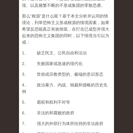
现、以及频繁不断的不形成集团的零散恐袭。
那么“
根源
”是什么呢？基于本文分析并认同的
情
境论
，列举
恐怖主义形成根源的情境因素
，如果
希望反恐能真正有效彻底，在打击已成型并强大
起来的恐怖主义集团的同时，以下情境当引以为
戒：
1、 缺乏民主、公民自由和法治
2、 失败国家或急速的现代化
3、 世俗或宗教类型的、极端的意识形态
4、 政治暴力、内战、独裁和侵略的历史先
例
5、 霸权和权利不对等
6、 非法的和腐败的政府
7、 强大的外部行为体所扶持的非法政府