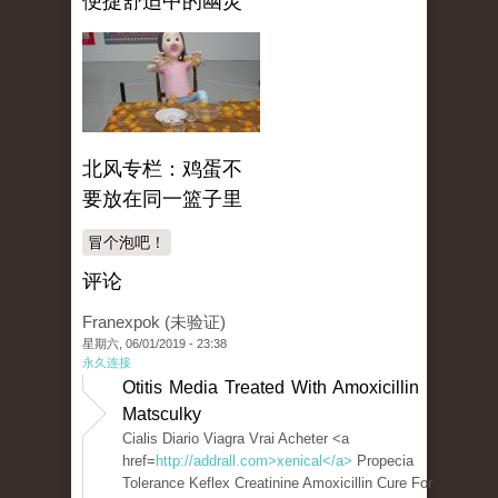
便捷舒适中的幽灵
北风专栏：鸡蛋不
要放在同一篮子里
冒个泡吧！
评论
Franexpok (未验证)
星期六, 06/01/2019 - 23:38
永久连接
Otitis Media Treated With Amoxicillin
Matsculky
Cialis Diario Viagra Vrai Acheter <a
href=
http://addrall.com>xenical</a>
Propecia
Tolerance Keflex Creatinine Amoxicillin Cure For