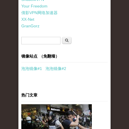
Your Freedom
倩影VPN网络加速器
XX-Net
GranGorz
搜索表单
搜索
镜像站点 （免翻墙）
泡泡
镜像
#1
泡泡
镜像#2
热门文章