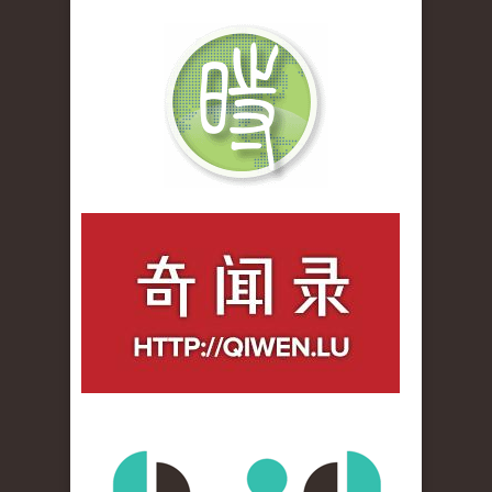
qiwenlu_logo.jpg