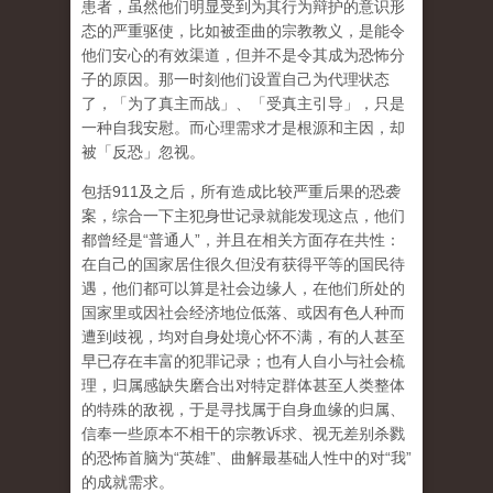
患者，虽然他们明显
受到为其行为辩护的意识形
态的严重驱使
，比如被歪曲的宗教教义，是能令
他们安心的有效渠道，但并不是令其成为恐怖分
子的原因。那一时刻他们设置自己为代理状态
了，「为了真主而战」、「受真主引导」，只是
一种自我安慰。而
心理需求才是根源和主因，却
被「反恐」忽视。
包括911及之后，所有造成比较严重后果的恐袭
案，综合一下主犯身世记录就能发现这点，他们
都曾经是“普通人”，并且在相关方面存在
共性
：
在自己的国家居住很久但没有获得平等的国民待
遇，他们都可以算是社会边缘人，在他们所处的
国家里或因社会经济地位低落、或因有色人种而
遭到歧视，均对自身处境心怀不满，有的人甚至
早已存在丰富的犯罪记录；也有人自小与社会梳
理，归属感缺失磨合出对特定群体甚至人类整体
的特殊的敌视，于是寻找属于自身血缘的归属、
信奉一些原本不相干的宗教诉求、视无差别杀戮
的恐怖首脑为“英雄”、曲解最基础人性中的对“我”
的成就需求。