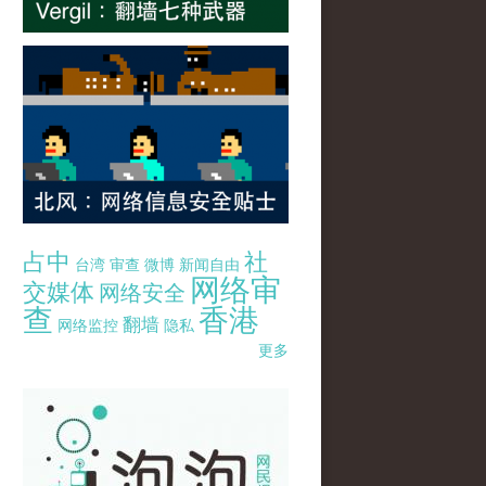
占中
社
台湾
审查
微博
新闻自由
网络审
交媒体
网络安全
查
香港
翻墙
网络监控
隐私
更多
pao-pao-banner-mirror-site-120814.jpg