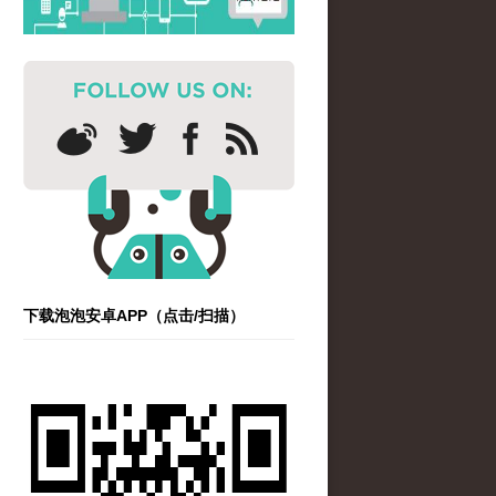
下载泡泡安卓APP（点击/扫描）