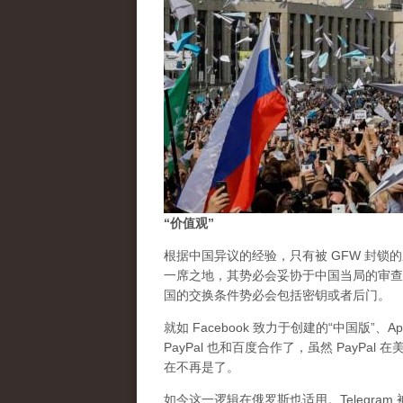
“价值观”
根据中国异议的经验，只有被 GFW 封锁
一席之地，其势必会妥协于中国当局的审查
国的交换条件势必会包括密钥或者后门。
就如 Facebook 致力于创建的“中国版”、
PayPal 也和百度合作了，虽然 PayP
在不再是了。
如今这一逻辑在俄罗斯也适用。Telegr