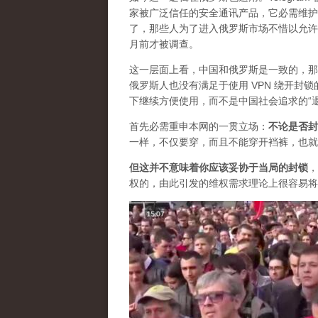
家被广泛信任的安全通讯产品，它必需维护自
了，那些人为了进入俄罗斯市场不惜以允许
月前才被调查。
这一层面上看，中国和俄罗斯是一致的，那
俄罗斯人也没有满足于使用 VPN 绕开
下继续方便使用，而不是中国社会追求的“
首先必需重申本网的一贯立场：
不论是否封
一样，不仅要穿，而且不能穿开裆裤，也就
但这并不意味着你应该妥协于当局的封锁
，
权的，由此引发的维权需求理论上很容易将