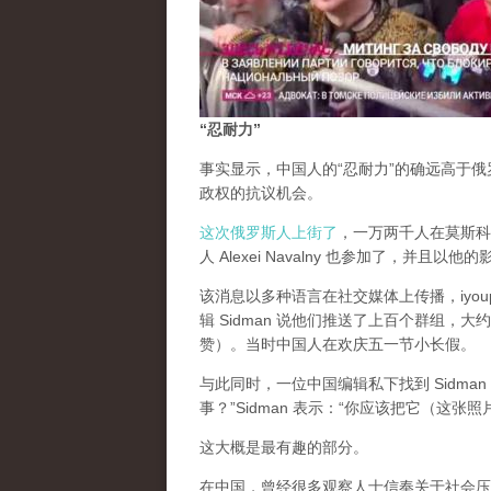
“忍耐力”
事实显示，中国人的“忍耐力”的确远高于
政权的抗议机会。
这次俄罗斯人上街了
，一万两千人在莫斯科街
人 Alexei Navalny 也参加了，并且以他
该消息以多种语言在社交媒体上传播，iyou
辑 Sidman 说他们推送了上百个群组
赞）。当时中国人在欢庆五一节小长假。
与此同时，一位中国编辑私下找到 Sidm
事？”Sidman 表示：“你应该把它（这
这大概是最有趣的部分。
在中国，曾经很多观察人士信奉关于社会压