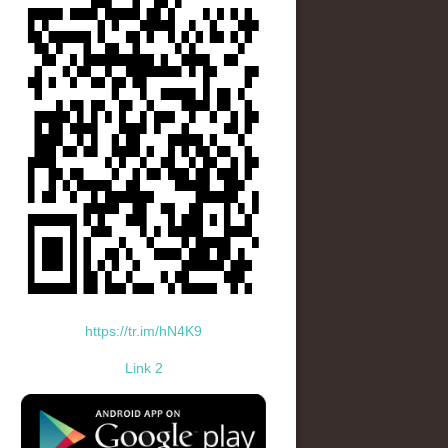
https://tr.im/hN4K9
Link 2
standard-icon-googleplay-app-store.png