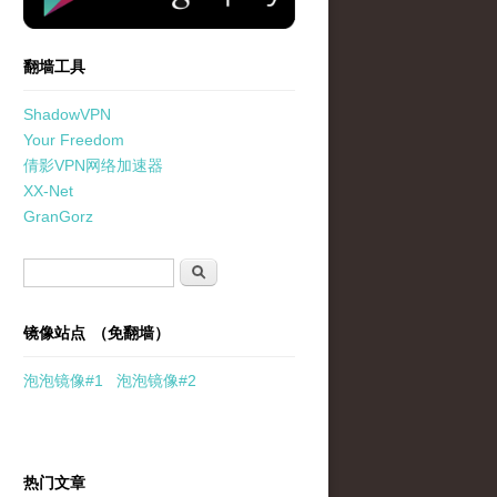
翻墙工具
ShadowVPN
Your Freedom
倩影VPN网络加速器
XX-Net
GranGorz
搜索表单
搜索
镜像站点 （免翻墙）
泡泡
镜像
#1
泡泡
镜像#2
热门文章