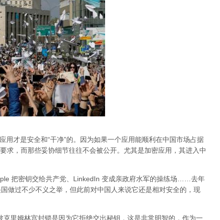
的应用才是安全和“干净”的。因为如果一个应用能顺利在中国市场占据
要求，而那些妥协细节往往不会被公开。尤其是加密应用，其进入中
Apple 把密钥交给共产党、LinkedIn 变成亲政府水军的操练场……去年
al 在美国做过不少不义之举，但此前对中国人来说它还是相对安全的，现
am 被克里姆林宫封锁是因为它拒绝交出秘钥，这是非常明智的，作为一