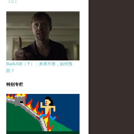
（三）
BadUSB（下）：来者不善，如何预
防？
特别专栏