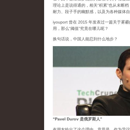
理论上是说得通的，相关“积累”也从未断
耐力、段子手的幽默感，以及为各种媒体自
iyouport 曾在 2015 年发表过一篇
用，那么“阈值”究竟在哪儿呢？
换句话说，中国人能忍到什么地步？
“Pavel Durov 是俄罗斯人”
有朋友给出了这个理由。意思是，作为异议的 