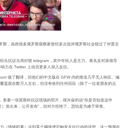
俄罗斯，虽然很多俄罗斯观察家曾经多次批评俄罗斯社会错过了对普京
头抗议当局封锁 telegram，其中年轻人是主力。著名反对派领导
的影响力在 Twitter 上动员更多人加入反抗。
port 做了翻译，但他们的中文版在 GFW 内的推送几乎无人响应。编
，大约覆盖面在数万人左右，但没有收到任何回应（除了一位老朋友的点
an，拿着一张莫斯科抗议现场的照片，很兴奋的说“你是否知道这件
张照片）发出来，公开发布”，但对方拒绝了。恐怕是为难于审查。
力（情绪积累）达到某个阈值便可触发反抗行动的设想，这一预测在