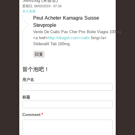
StevElug (未验证)
星期日, 06/02/2019 - 07:16
永久连接
Peut Acheter Kamagra Suisse
Stevprople
Vente De Cialis Pas Cher Prix Boite Viagra 100mg
<a href=
http://drugslr.com>cialis
5mg</a>
Sildenafil Tab 100mg
回复
冒个泡吧！
用户名
标题
Comment
*