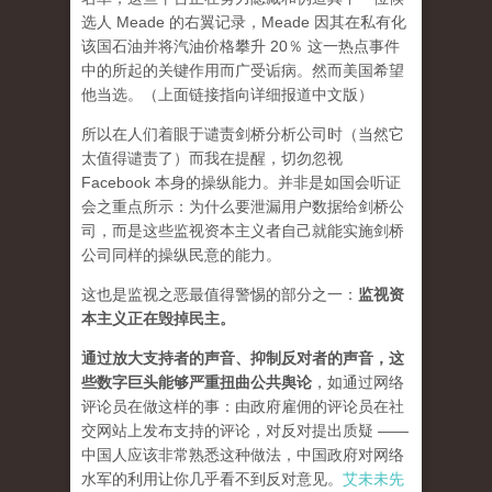
选人 Meade 的右翼记录，Meade 因其在私有化
该国石油并将汽油价格攀升 20％ 这一热点事件
中的所起的关键作用而广受诟病。然而美国希望
他当选。（上面链接指向详细报道中文版）
所以在人们着眼于谴责剑桥分析公司时（当然它
太值得谴责了）而我在提醒，
切勿忽视
Facebook 本身的操纵能力。
并非是如国会听证
会之重点所示：为什么要泄漏用户数据给剑桥公
司，而是这些监视资本主义者自己就能实施剑桥
公司同样的操纵民意的能力。
这也是监视之恶最值得警惕的部分之一：
监视资
本主义正在毁掉民主。
通过放大支持者的声音、抑制反对者的声音，这
些数字巨头能够严重扭曲公共舆论
，如通过网络
评论员在做这样的事：由政府雇佣的评论员在社
交网站上发布支持的评论，对反对提出质疑 ——
中国人应该非常熟悉这种做法，中国政府对网络
水军的利用让你几乎看不到反对意见。
艾未未先