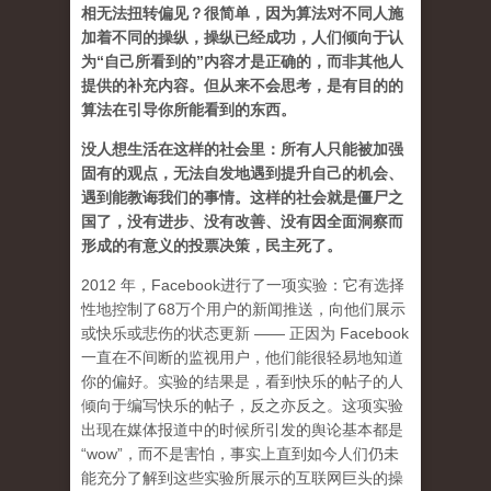
相无法扭转偏见？很简单，因为算法对不同人施
加着不同的操纵，操纵已经成功，人们倾向于认
为“自己所看到的”内容才是正确的，而非其他人
提供的补充内容。但从来不会思考，是有目的的
算法在引导你所能看到的东西。
没人想生活在这样的社会里：所有人只能被加强
固有的观点，无法自发地遇到提升自己的机会、
遇到能教诲我们的事情。这样的社会就是僵尸之
国了，没有进步、没有改善、没有因全面洞察而
形成的有意义的投票决策，民主死了。
2012 年，Facebook进行了一项实验：它有选择
性地控制了68万个用户的新闻推送，向他们展示
或快乐或悲伤的状态更新 —— 正因为 Facebook
一直在不间断的监视用户，他们能很轻易地知道
你的偏好。实验的结果是，看到快乐的帖子的人
倾向于编写快乐的帖子，反之亦反之。这项实验
出现在媒体报道中的时候所引发的舆论基本都是
“wow”，而不是害怕，事实上直到如今人们仍未
能充分了解到这些实验所展示的互联网巨头的操