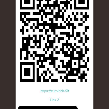
https://tr.im/hN4K9
Link 2