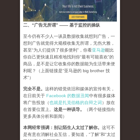
二、“广告无所谓” —— 基于监控的操纵
至今仍有不少人一谈及数据收集就想到广告，一
想到广告就觉得大规模收集无所谓，无伤大雅，
甚至“为人们提供了很多便利”，你看
亚马逊
能比
你自己更快速且精准地找到你“最有可能喜欢”的
商品，是不是让它收集你的数据能为生活带来便
利呢？（上面链接是“亚马逊的 big brother 技
术”）
完全不是。
这样的错觉依旧和媒体的宣传有关，
在日前关于
Facebook 的数据丑闻
中有很多媒体
将广告投放（
也就是扎克伯格的自辩之词
）放在
在首要位置上。
这是一种误导
。
（两个链接指向
更多具体分析和新闻）
本网经常强调：别让陌生人太过了解你。
这可不
是有意在消解社会互信，要知道，“了解”和“太过