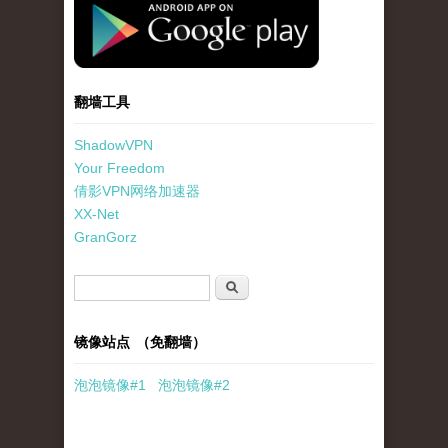
standard-icon-googleplay-app-store.png
翻墙工具
ShadowVPN
Your Freedom
倩影VPN网络加速器
XX-Net
GranGorz
搜索表单
搜索
镜像站点 （免翻墙）
泡泡
镜像
#1
泡泡
镜像#2