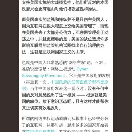
支持美国实施的大规模监控，他们所反对的本国
政府只会更有理由对他们增强监视和操纵。
而美国事实的监视和操纵并不是只伤害美国人，
因为互联网在很大程度上交给美国管理了，而现
在美国失去了大部分公信力，互联网管理处于动
荡之中，并且更糟糕的是，美国的缺位造成许多
影响互联网的监管机构试图找出自行治理的办
法，这就是互联网国家主义的由来。
也就是中国人非常熟悉的“网络主权”论。不对，
准确说应该是：网络主权运动
Cyber
Sovereignty Movement
，它不是中国政府的发明
（再重复一次，
中国政府的任何歪点子都不是原
创
）当年中国政府发表这一观点时，
没有任何中
国的反对意见说出了这一根源 —— 根源就是美
国的缺位。放下意识形态吧，只有这样才能帮你
真正切实有效地反对。
所谓的网络主权运动威胁到从根本上已经被分裂
了的互联网。从那时起，越来越多的国家开始要
求
数据储存在本地
、要求外国公司交出密钥、要