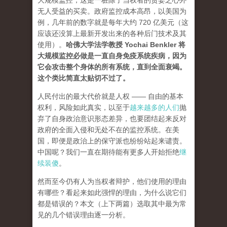
大规模监控，这是一桩除了当权者的贪婪之心外
无人受益的买卖。政府监控成本高昂，以美国为
例，几年前的数字就是每年大约 720 亿美元（这
应该还没算上最新开发出来的各种后门技术及其
使用）。
哈佛大学法学教授 Yochai Benkler 将
大规模监控必做是一直自身免疫系统疾病，因为
它会攻击整个身体的所有系统，直到全面衰竭。
这个类比简直太贴切不过了。
人民付出的最大代价就是人权 —— 自由的基本
权利，风险如此真实，以至于
越来越多的人们
抛
弃了自身政治意识形态差异，也要团结起来反对
政府的全面入侵和无处不在的监控系统。在美
国，即便是政治上的保守派也纷纷站起来谴责。
中国呢？我们一直在期待能有更多人开始拒绝
继
续装傻
。
然而至今仍有人为当权者辩护，他们使用的理由
有哪些？看起来如此强悍的理由，为什么说它们
都是错误的？本文（上下两篇）选取其中最为常
见的几个错误理由逐一分析。