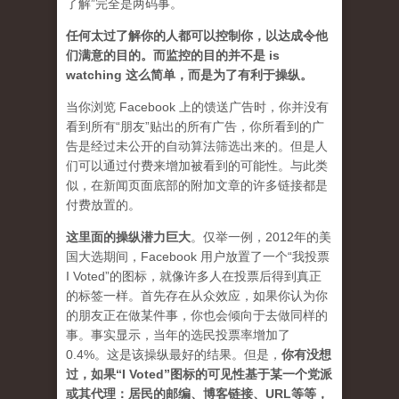
了解”完全是两码事。
任何太过了解你的人都可以控制你，以达成令他
们满意的目的。而监控的目的并不是 is
watching 这么简单，而是为了有利于操纵。
当你浏览 Facebook 上的馈送广告时，你并没有
看到所有“朋友”贴出的所有广告，你所看到的广
告是经过未公开的自动算法筛选出来的。但是人
们可以通过付费来增加被看到的可能性。与此类
似，在新闻页面底部的附加文章的许多链接都是
付费放置的。
这里面的操纵潜力巨大
。仅举一例，2012年的美
国大选期间，Facebook 用户放置了一个“我投票
I Voted”的图标，就像许多人在投票后得到真正
的标签一样。首先存在从众效应，如果你认为你
的朋友正在做某件事，你也会倾向于去做同样的
事。事实显示，当年的选民投票率增加了
0.4%。这是该操纵最好的结果。但是，
你有没想
过，如果“I Voted”图标的可见性基于某一个党派
或其代理：居民的邮编、博客链接、URL等等，