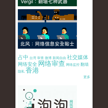
占中
社交媒体
台湾
审查
微博
新闻自由
网络审查
网络安全
翻墙
网络监控
香港
隐私
更多
pao-pao-banner-mirror-site-120814.jpg