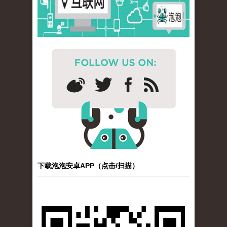
下载泡泡安卓APP（点击/扫描）