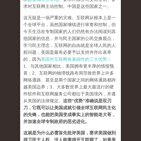
求对互联网主动控制。中国是这些国家之一。
这无疑是一场严重的灾难。互联网从根本上是一
个全球平台，虽然国家继续进行审查和控制，但
今天生活在专制国家的人们仍然有办法阅读到其
他国家的信息，并与民主国家的公民交换观点，
学习民主理念，互联网的自由就是全球人民的人
权问题，美国是最有必要予以支持并作出表率
的，因为
美国对互联网有基础性的三大优势
：
1、与其他国家相比，美国拥有更丰厚的情报预
算；2、互联网的物理线路布局导致世界上许多
网络通路、甚至是两个国家之间的网络通路都跨
越美国边界；3、大多数世界上最大最流行的硬
件软件和互联网服务公司都位于美国境内，并遵
从美国的法律规定。
这些“优势”准确说是双刃
刀，它既可以让美国成就引领全球互联网民主化
的先锋，也能把美国变成事实上的智能老大哥，
并加速全球专制政府的恶劣进化。
这就是为什么必需首先批评美国，要求美国做到
捍卫民主人权。没人能离得开互联网了，如果美