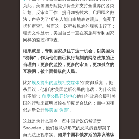
为此，美国国务院提供资金并支持全世界的各类
计划、反审查工作、提升加密技术、启用匿名做
法，声称为了“所有人能自由地表达观点、免受干
扰和审查”。然而这一议程被尴尬的现实击碎了：
曝光文件显示，美国自己一直在实施与专制国家
同样的监控和审查。
结果就是，专制国家抓住了这一机会，以美国为
“榜样”，作为他们自己执行苛刻的网络政策的正
当理由：更多的监控，更多的审查，更加孤立的
互联网，被全面操纵的人民。
比如
埃及提出的监视社交媒体
的“防御系统”，扼
杀异议，他们说“美国监听公民的电话，为什么我
们不能”；
印度公民开始担心
他们的政府会援引美
国的行动来证明监控在印度是合法的；而中国和
俄罗斯公开
称美国“伪善”
。
这就是为什么至今一些中国异议仍然谴责
Snowden，他们被意识形态的恶意愚蠢绑架了，
而无法正视事实。
如果中国和俄罗斯的异议继续