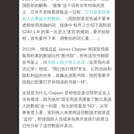
国防部的解释，“搜集”这个词有非常特殊的意
义，它并不意味着搜集这一过程，
它只是意味着
有人在看或分析数据
。（国防部甚至告诫不要考
虑和使用准确的词。链接中‘程序 2’介绍了国防部
5240.1-R 的第一次进入‘迷宫’的规则，要开始旅
程，首先要停下来，调整你的词汇量……）
2013年，情报总监 James Clapper 将国安局搜
集和积累的数据比作“图书馆”，所有这些书都摆
在书架上，但
实际上很少有人去读
（这里指向采
访记录）他说，“我们执行维护安全、公民自由和
隐私利益的任务，就像走进图书馆，按照需要寻
找我们想要打开并阅读的书籍一样”。
这就是为什么 Clapper 坚称他在参议院听证会上
没有撒谎，因为他对“国安局是否搜集了数亿美国
人的数据”这一问题，给出的答案是“NO”。从军
事角度上看，直到有人来查阅这些数据才能算是
“监控”，即使国防人员或承包商开发执行的算法
已经分析了这些数据许多次。