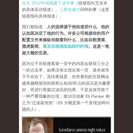
生在 2012年就揭露了这件事
（链接指向艾未未
的具体采访报道）。
三星也做过
同样的事（这里
链接指向具体报道）。
我们都知道，
人的选择源于他知道些什么、他的
认知面决定了他的行为。许多公司根据你的用户
配置文件来操纵你能看到什么，比如谷歌搜索、
雅虎新闻、
甚至在线报纸如纽约时报
。这是一笔
超大额的交易。
因为位于谷歌搜索第一页中的内容会获得三分之
一的点击率，如果没有出现在第一页，基本就等
于不存在了。其结果就是，你所看到的互联网会
越来越根据你的固有认知/好听点的说法是兴趣爱
好，而进行剪裁过滤后的结果。于是这就导致了
一种严重现象的出现：政治活动家 Eli Pariser 称
之为
“过滤器泡泡”
（Eli 大概是第一个发现这种问
题的人）。