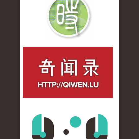
qiwenlu_logo.jpg