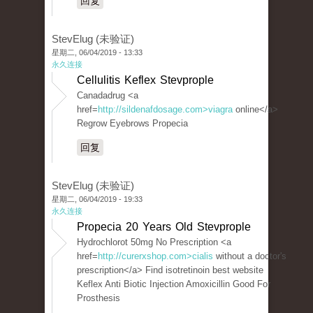
回复
StevElug (未验证)
星期二, 06/04/2019 - 13:33
永久连接
Cellulitis Keflex Stevprople
Canadadrug <a
href=
http://sildenafdosage.com>viagra
online</a>
Regrow Eyebrows Propecia
回复
StevElug (未验证)
星期二, 06/04/2019 - 19:33
永久连接
Propecia 20 Years Old Stevprople
Hydrochlorot 50mg No Prescription <a
href=
http://curerxshop.com>cialis
without a doctor's
prescription</a> Find isotretinoin best website
Keflex Anti Biotic Injection Amoxicillin Good For
Prosthesis