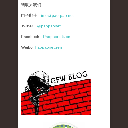
请联系我们：
电子邮件：
info@pao-pao.net
Twitter：
@paopaonet
Facebook：
Paopaonetizen
Weibo:
Paopaonetizen
gfw_blog_small.jpg