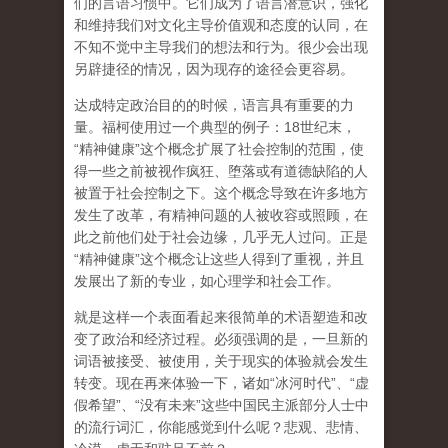
们的言语习惯中。它们成为了语言潜意识，强化
和维持我们对文化主导价值观和态度的认同，在
不知不觉中主导我们的想法和行为。很少会出现
另辟捷径的情况，因为现存的途径会更容易。
达成特定政治目的的时候，语言具有重要的力
量。福柯使用过一个典型的例子：18世纪末，
“精神健康”这个概念扩展了社会控制的范围，使
得一些之前被视作疯狂、堕落或有道德缺陷的人
被置于社会控制之下。这个概念导致在许多地方
发生了改革，有精神问题的人被收容或照顾，在
此之前他们处于社会边缘，几乎无人过问。正是
“精神健康”这个概念让这些人得到了重视，并且
发展出了新的专业，如心理学和社会工作。
就是这样一个表面看起来很简单的术语塑造和改
变了政治和经济过程。必须强调的是，一旦新的
词语被接受、被使用，关于现实的体验就会发生
转变。现在再来体验一下，诸如“冰河时代”、“虚
假希望”、“没有未来”这些中国民主派部分人士中
的流行词汇，你能感觉到什么呢？悲观、悲情、