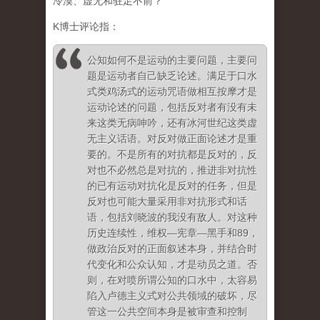
冷漠、虚无和驻足不前？
K博士评论指：
公知如何不是运动的主要问题，主要问
题是运动者自己缺乏论述。满足于口水
式类鸡汤式的运动咒语做相互按摩才是
运动论述的问题，包括反对者有没有未
来这类无病呻吟，还有冰河世纪这类虚
无主义话语。对反对做正面论述才是重
要的。不是所有的对抗都是反对的，反
对也不必然总是对抗的，推进非对抗性
的已有运动对抗化是反对的任务，但是
反对也可能大量采用非对抗形式和话
语，包括刘晓波的我没有敌人。对这种
历史连续性，维权—宪章—黑手和89，
做政治反对的正面叙述本身，并结合时
代变化和公众认知，才是动员之道。否
则，在对喷所谓公知的口水中，太容易
陷入卢德主义式对公共领域的破坏，尽
管这一公共空间本身是被审查和控制