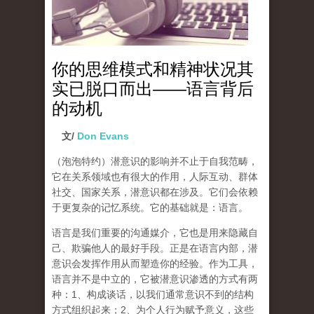
你的思维模式和精神状况其
实已脱口而出——语言背后
的动机
文/
Don Evans
（泡泡特约）
潜意识的影响并不止于自我范畴，
它在关系领域也有很大的作用，人际互动、群体
社交、国家关系，潜意识都在涉及。它们会依赖
于更复杂的记忆系统。它的基础就是：语言。
语言是我们重要的沟通媒介，它也是用来隐藏自
己、欺骗他人的最好手段。正是在语言内部，潜
意识会发挥作用从而塑造你的经验。作为工具，
语言并不是中立的，
它被潜意识渗透的方式有两
种：1、构成谈话，以我们通常意识不到的结构
方式组织起来；2、为个人行为赋予意义，这些