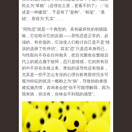
民众为“草根”（还埋在土里，更看不到了）；“论
述是一种建筑”，于是有了“架构”、“框架”、“基
础”、形容为“扎实”……
“同性恋”就是一个典型的、具有破坏性的初级隐
喻，它在暗示它的反面——异性恋是正常的、必
须的、有价值的，它迫使人们检讨自己是不是“错
误的选择了性伴侣”。其实“恋”只是恋本身而已，
与性取向不存在任何相关，把目光聚焦在繁殖后
代上的观点属于狡辩，恋只是情感，它的所有目
的中不存在生殖义务。类似的误导性还有很多，
尤其是一些不怎么专业的心理分析将那些完全可
视为特征的状况一概称之为“病”，导致协助者很
难实施共情，咨询者会想“你不可能理解我，因为
我有病，你没有，你体会不到我的感受”。