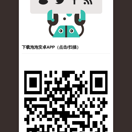
下载泡泡安卓APP（点击/扫描）