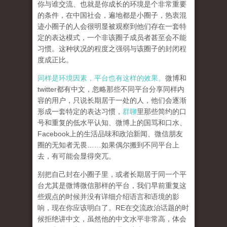
你与谁交流、也就是你成长的环境是个非常重要
的条件，在中国社会，遍地都是小圈子，热衷混
迹小圈子的人会很明显被观察到他们存在一套特
定的表达模式，一个非该圈子成员者甚至会不能
习惯。这种状况的程度之强弱与该圈子的封闭程
度成正比。
同样是环境因素，平台也有这样的效果。
微博和
twitter都有中文，忽略那些不同平台分享同样内
容的用户，只说长期居于一处的人，他们会逐渐
形成一套特定的表达习惯，
群聊
里那些简约的口
号和重复的低水平认知、微博上的国骂和口水、
Facebook上的生活品味和政治新闻、微信朋友
圈的无知者无畏……如果偶尔搬到不同平台上
去，有可能会显得突兀。
别把自己封在小圈子里，或者长期居于同一个平
台尤其是微博微信那样的平台，我们早前重复这
些观点的时候并没有详细介绍语言和语境的影
响，现在你应该明白了。RE在交流政治话题的时
候拒绝讲中文，虽然他的中文水平非常高，体会