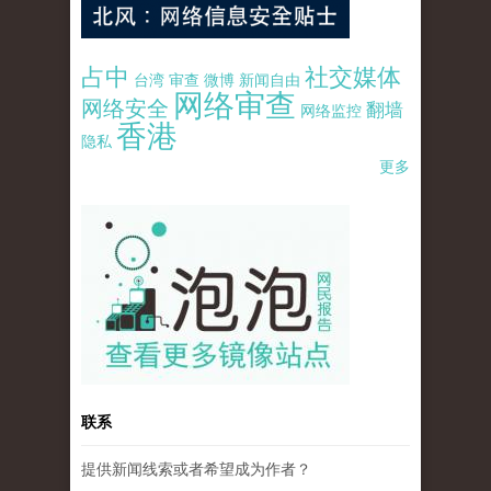
占中
社交媒体
台湾
审查
微博
新闻自由
网络审查
网络安全
翻墙
网络监控
香港
隐私
更多
pao-pao-banner-mirror-site-120814.jpg
联系
提供新闻线索或者希望成为作者？