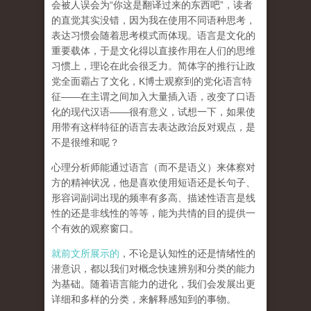
会被人误会为“你这是翻译过来的东西吧”，读者
的直觉其实没错，因为我在使用不同语种思考，
表达习惯会随着思考模式而体现。语言是文化的
重要载体，于是文化得以直接作用在人们的思维
习惯上，理论在此会很乏力。简体字的推行让政
党全面霸占了文化，K博士观察到的党化语言特
征——在主谓之间加入大量插入语，改变了口语
化的现代汉语——很有意义，试想一下，如果使
用带有这样特征的语言去表达政治反对观点，是
不是很维和呢？
心理分析师能通过语言（而不是语义）来体察对
方的精神状况，他是喜欢使用短语还是长句子、
形容词副词出现的频率有多高、描述性语言是线
性的还是非线性的等等，能为共情的目的提供一
个有效的观察窗口。
就前文所展示的
，不论是认知性的还是情绪性的
潜意识，都以我们对概念快速辨别和分类的能力
为基础。随着语言能力的进化，我们会发展出更
详细和多样的分类，来解释感知到的事物。