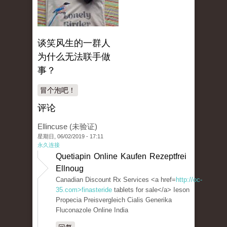
谈笑风生的一群人
为什么无法联手做
事？
冒个泡吧！
评论
Ellincuse (未验证)
星期日, 06/02/2019 - 17:11
永久连接
Quetiapin Online Kaufen Rezeptfrei
Ellnoug
Canadian Discount Rx Services <a href=
http://oc-
35.com>finasteride
tablets for sale</a> Ieson
Propecia Preisvergleich Cialis Generika
Fluconazole Online India