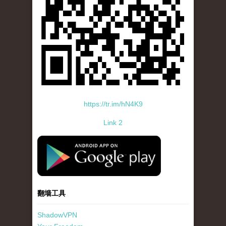
https://tr.im/hN4K9
Link 2
standard-icon-googleplay-app-store.png
翻墙工具
ShadowVPN