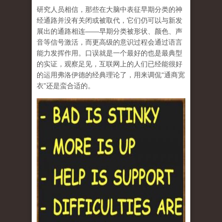
研究人员相信，那些在大脑中表征早期分类的神
经通路并没有关闭或被取代，它们仍可以与新发
展出的通路相连——早期分类被形状、颜色、声
音等信号激活，而更高级的意识过程会通过语言
能力发挥作用。口误就是一个最好的也是最典型
的实证，观察足见，
互联网上的人们已经能很好
的运用弗洛伊德的经典理论了，用来调侃“通商宽
衣”还是蛮合适的。