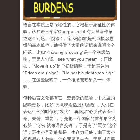
语言在本质上是隐喻性的，它根植于象征性的体
验，认知语言学家George Lakoff有大量著作阐
述这个问题。他指出，
“初级隐喻”是构成概念思
维的基本单位，
他提供了大量的证据来说明这个
问题。比如“Knowing is seeing”是一个初级隐
喻，于是人们说“I see what you meam”；再比
如，“Move is up”是个初级隐喻，于是表达为
“Prices are rising”、”He set his sights too high”
……在这些隐喻中，一个概念被映射为一种体
验。
每种语言文化都有它一套复杂的隐喻，中文里的
隐喻更多，比如“火意味着热度和危险”，人们在
表达生气的时候说“发火”；再比如“心脏代表着生
命、关键、重要”，于是把一个国家的首都形容为
心脏；“吵架就像语言交锋”，于是有了“骂仗”这个
词；野生小草到处都是，生命力旺盛，由于太小
很容易被人忽略，但它无疑是生命，于是叫底层