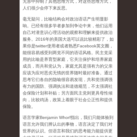
无形中抑制了其他思维方式，对这些思维方式，
人们很少会停下来反思。
毫无疑问，比喻结构会对政治语话产生明显影
响。已经有很多学者参加到争论中来，他们运用
自己对潜意识心理活动的观察和理解来提供政治
服务。2016年的美国大选可以说比较精彩了，如
果你是twitter使用者或者熟悉Facebook英文圈，
能很容易感受到两党不同的语话风格。民主党采
用的比喻是养育型家庭，它关注保护和培养家庭
成员，而共和党认为，家庭尤其是强有力的父亲
应该为应对恶劣无情的世界随时最好准备。通过
思考它们各自的隐喻很容易发现，共和党强调强
有力的国防、强调执法和道德规范，不太强调社
会保险计划和补贴；另方面民主党则更具母性倾
向，比较鸡汤，政策上着眼于社会公正性和提供
保险。
语言学家Benjamin Whorf指出，我们只能体验到
语言允许我们辨认出的事物，语言决定了我们对
世界的认识。但语言和我们的思考能力能提供更