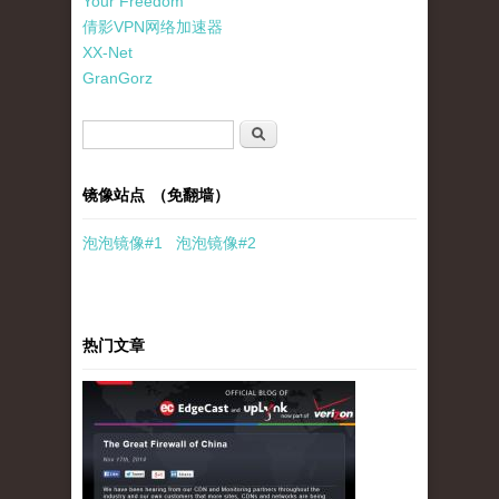
Your Freedom
倩影VPN网络加速器
XX-Net
GranGorz
搜索表单
搜索
镜像站点 （免翻墙）
泡泡
镜像
#1
泡泡
镜像#2
热门文章