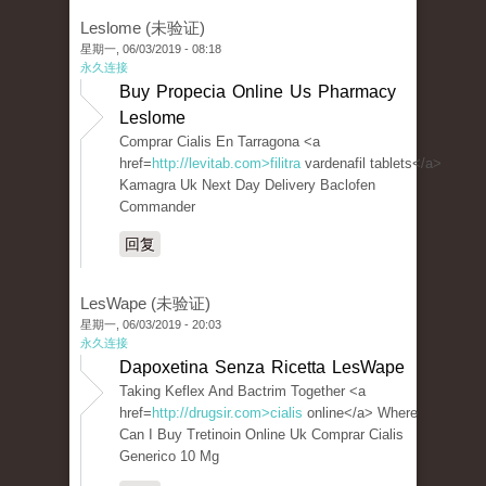
Leslome (未验证)
星期一, 06/03/2019 - 08:18
永久连接
Buy Propecia Online Us Pharmacy
Leslome
Comprar Cialis En Tarragona <a
href=
http://levitab.com>filitra
vardenafil tablets</a>
Kamagra Uk Next Day Delivery Baclofen
Commander
回复
LesWape (未验证)
星期一, 06/03/2019 - 20:03
永久连接
Dapoxetina Senza Ricetta LesWape
Taking Keflex And Bactrim Together <a
href=
http://drugsir.com>cialis
online</a> Where
Can I Buy Tretinoin Online Uk Comprar Cialis
Generico 10 Mg