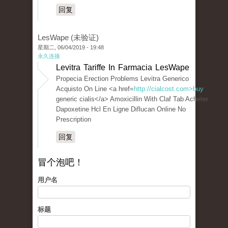
回复
LesWape (未验证)
星期二, 06/04/2019 - 19:48
永久连接
Levitra Tariffe In Farmacia LesWape
Propecia Erection Problems Levitra Generico
Acquisto On Line <a href=
http://cialcost.com>buy
generic cialis</a> Amoxicillin With Claf Tab Acheter
Dapoxetine Hcl En Ligne Diflucan Online No
Prescription
回复
冒个泡吧！
用户名
标题