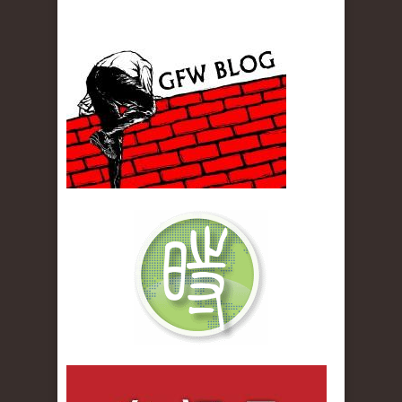
gfw_blog_small.jpg
qiwenlu_logo.jpg