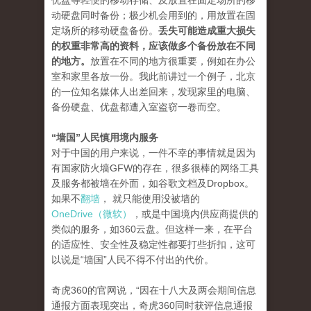
优盘等轻便的移动存储、及放置在固定场所的移
动硬盘同时备份；极少机会用到的，用放置在固
定场所的移动硬盘备份。
丢失可能造成重大损失
的权重非常高的资料，应该做多个备份放在不同
的地方。
放置在不同的地方很重要，例如在办公
室和家里各放一份。我此前讲过一个例子，北京
的一位知名媒体人出差回来，发现家里的电脑、
备份硬盘、优盘都遭入室盗窃一卷而空。
“墙国”人民慎用境内服务
对于中国的用户来说，一件不幸的事情就是因为
有国家防火墙GFW的存在，很多很棒的网络工具
及服务都被墙在外面，如谷歌文档及Dropbox。
如果不
翻墙
， 就只能使用没被墙的
OneDrive（微软）
，或是中国境内供应商提供的
类似的服务，如360云盘。但这样一来，在平台
的适应性、安全性及稳定性都要打些折扣，这可
以说是“墙国”人民不得不付出的代价。
奇虎360的官网说，“因在十八大及两会期间信息
通报方面表现突出，奇虎360同时获评信息通报