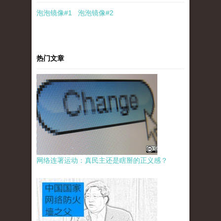
泡泡
镜像
#1
泡泡
镜像#2
热门文章
网络连署运动：真民主还是瞎掰的正义感？