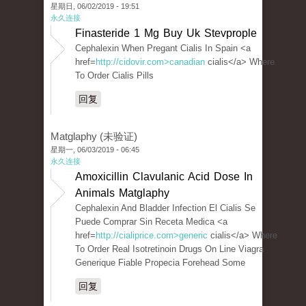
星期日, 06/02/2019 - 19:51
永久连接
Finasteride 1 Mg Buy Uk Stevprople
Cephalexin When Pregant Cialis In Spain <a
href=
http://cidovir.com>canadian
cialis</a> Where
To Order Cialis Pills
回复
Matglaphy (未验证)
星期一, 06/03/2019 - 06:45
永久连接
Amoxicillin Clavulanic Acid Dose In
Animals Matglaphy
Cephalexin And Bladder Infection El Cialis Se
Puede Comprar Sin Receta Medica <a
href=
http://cialiprice.com>generic
cialis</a> Where
To Order Real Isotretinoin Drugs On Line Viagra
Generique Fiable Propecia Forehead Some
回复