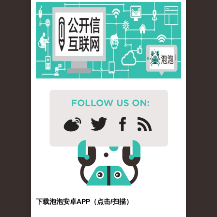
下载泡泡安卓APP（点击/扫描）