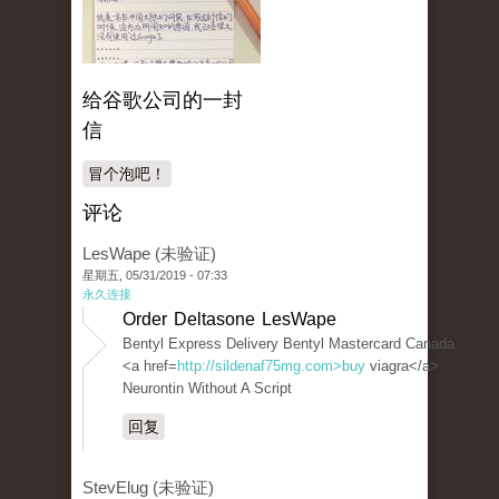
给谷歌公司的一封
信
冒个泡吧！
评论
LesWape (未验证)
星期五, 05/31/2019 - 07:33
永久连接
Order Deltasone LesWape
Bentyl Express Delivery Bentyl Mastercard Canada
<a href=
http://sildenaf75mg.com>buy
viagra</a>
Neurontin Without A Script
回复
StevElug (未验证)