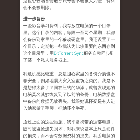
是担心云端备份服务账号会不会被人入侵，资料
会不会被删除。
进一步备份
一些影音学习资料，我存放在电脑的一个目录
里。这个目录的内容，每隔一至两个星期，我都
会备份到家里的一个移动硬盘里。我还设置了一
个目录，定期把一些我认为比较重要的东西存到
这个目录里，用
BitTorrent Sync
服务自动同步到
了某一个私人服务器上。
我危机感比较重，总是担心家里的备份介质也不
够安全，例如地震火灾入室盗窃之类的。我是不
是想得太多了？同在纽约的华泽，就曾发现她的
电脑莫名其妙恢复到了以前的备份，电脑数据盘
中备份的数据无故丢失。我跟她说怀疑是有人进
入她家做了手脚，把她吓个半死。
通过上面的这些措施，我平常携带的这部电脑，
随时被盗抢遗失损坏，对我来说基本上只是硬件
的损失，而不会有数据资料的损失。我丢电脑的