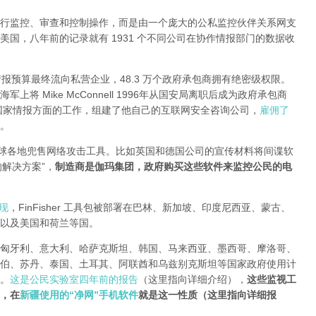
行监控、审查和控制操作，而是由一个庞大的公私监控伙伴关系网支
国，八年前的记录就有 1931 个不同公司在协作情报部门的数据收
情报预算最终流向私营企业，48.3 万个政府承包商拥有绝密级权限。
将 Mike McConnell 1996年从国安局离职后成为政府承包商
裁，专门从事国家情报方面的工作，组建了他自己的互联网安全咨询公司，
雇佣了
。
全球各地兜售网络攻击工具。比如英国和德国公司的宣传材料将间谍软
侵的解决方案”，
制造商是伽玛集团，政府购买这些软件来监控公民的电
现
，FinFisher 工具包被部署在巴林、新加坡、印度尼西亚、蒙古、
以及美国和荷兰等国。
匈牙利、意大利、哈萨克斯坦、韩国、马来西亚、墨西哥、摩洛哥、
伯、苏丹、泰国、土耳其、阿联酋和乌兹别克斯坦等国家政府使用计
。
这是公民实验室四年前的报告
（这里指向详细介绍），
这些监视工
，在
新疆使用的“净网”手机软件
就是这一性质（这里指向详细报