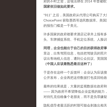
府的不时之需，这项法律在 2014 年曾被
国家依旧做如此要求。
“911” 之后，美国政府从代理公司购买了大量数
ChoicePoint 获取墨西哥选民数据
的报告门槛是一千美元。
许多国家的政府都要求酒店记录并上报有多
头、车牌捕捉系统、手机定位系统、人脸识
同理，企业也能出于自己的目的获得政府掌
里达，出售驾照信息，包括把驾驶员的照片
议出售纳税人信息，遭到公众抗议。英国国
（中国人应该最熟悉最后这种了）
于是存在这样一个反馈环：企业认为应该搜
公开发布，企业再把这些数据打包卖回给政
最终的结果就是，大量的监视数据在政府和
—— 因为政府不希望降低企业监视的能力
对待扎克伯格像个老朋友，而不是负罪嫌疑人。
隐私倡导者最活跃的时期可能会刺激出相关