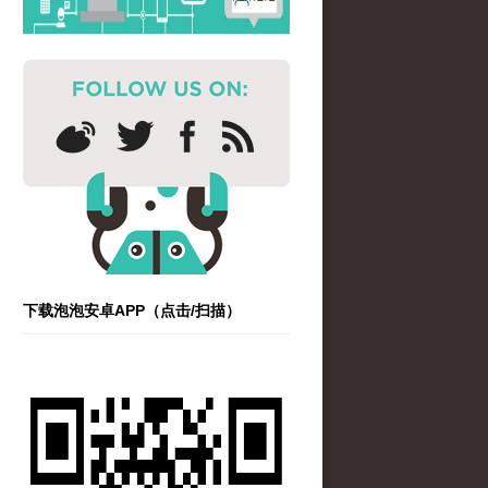
下载泡泡安卓APP（点击/扫描）