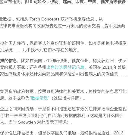
欧盟宣布违宪。
但直到如今，伊朗、越南、印度、中国、俄罗斯等很多
据，包括从 Torch Concepts 获得飞机乘客信息，从
库。美国法律要求金融机构向政府报告超过一万美元的现金交易，货币兑换商
少外国人住宿，保留客人的身份证和护照附件。如今是闭路电视摄像
别系统 ……几乎找不到它们不存在的地方。
握的信息
。比如在美国，伊利诺伊州、俄亥俄州、得克萨斯州、佛罗
卖给私人买家；还有些州
出售过选民登记信息
。英国在 2014 年曾提
家医疗服务体系还计划向药品商和保险公司出售病人的病例信息……
集更多的政府数据，按照政府法律的相关要求，将搜集的信息尽可能
府。这手被称为
“数据清洗”
（这里指向详情）。
企业之间来回流动，于是你不用指望通过有效的法律来控制企业监视
，那样一来最终会限制他们自己访问数据的权利（这就是为什么国会
当时 Snowden 对此表示了嘲讽）。
保护性法律被提出，但是数字巨头们抵触，最终很难被通过。2013