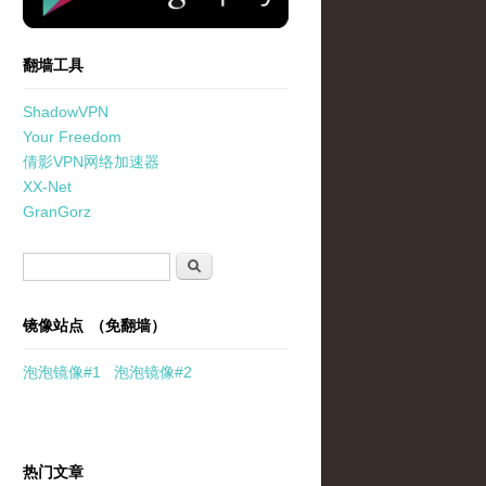
翻墙工具
ShadowVPN
Your Freedom
倩影VPN网络加速器
XX-Net
GranGorz
搜索表单
搜索
镜像站点 （免翻墙）
泡泡
镜像
#1
泡泡
镜像#2
热门文章