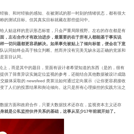
经验、和对经验的感知、在被测试的那一时刻的情绪状态，都有很大
称的测试目标。但其真实目标就藏在那些提问中。
给人贴这样的意识形态标签，只会严重局限视野。左右的存在都是有
方面，左右合作才有政治进步，最重要的在于所有人都能基于事实说
样一切问题都更容易解决。如果事先被贴上了倾向标签，便会在下意
队认同始终会高于独立判断。然而并没有完美无缺永远正确的党派和
是盲目认同。
结论上，而是其中的题目，里面有设计者希望知道的东西（是的，很有
提供了筛查异议实施定位监视的参考，还能结合其他数据被设计成
隐
等社交媒体采取的 newsfeed 类算法如何通过定向展示（让你更容易接收
变了人们的投票结果和舆论倾向。这只是所有心理操控的实践方法之
数据方面和政府合作，只要大数据技术还存在，监视资本主义还存
身就是公私监控伙伴关系的基础，这事从至少17年前就开始了。