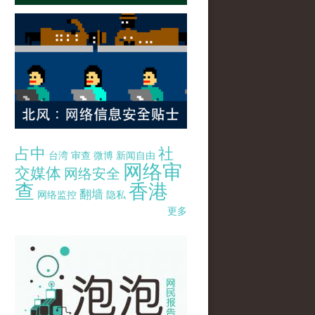
占中
社
台湾
审查
微博
新闻自由
网络审
交媒体
网络安全
查
香港
翻墙
网络监控
隐私
更多
pao-pao-banner-mirror-site-120814.jpg