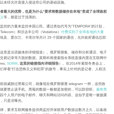
以未经允许直接入侵这些公司的基础设施。
者最大的优势，也是为什么“要求将数据储存在本地”变成了全球政权
义
等，都是过于浅薄的。
控的力量来监控本国公民。通过类似代号为“TEMPORA”的计划，
elecom）和沃达丰公司（Vodafone）
付费买到了全球各地的大量
埃及、爱尔兰、卡塔尔等共计 29 个国家的通信，允许政府通信总部
这里是法语媒体的详细报道）。俄罗斯搜集、储存和分析通话、电子
交易记录等方面的数据。莫斯科将搜索指令系统直接内置在互联网中
ures,
SORM
,
这里的链接指向详细报告
）。在2014年索契冬奥会上，
们举着“打击恐怖主义和犯罪”的旗号，事实上针对的是记者、人权活
威胁过黑莓公司，就像现在俄罗斯驱逐 telegram 一样，这些政
就要禁止该手机。黑莓的数据一般都是加密的，可以防窃听。
最终黑
踪个人用户的电子邮件、聊天和网站访问内容。这似乎是唯一被披露
，只是没曝光。
律，要求互联网服务提供商监控并保留用户数据达数月之久，以备政