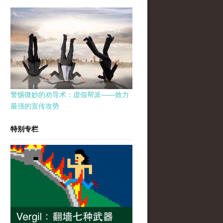
警惕微妙的劝导术：虚假帮派——效力
最强的宣传攻势
特别专栏