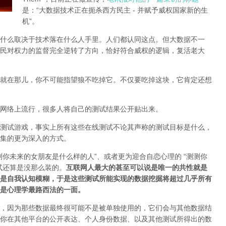
是：“大数据技术正在扼杀西方民主 - 并赋予威权国家新的生
机”。
什么取决于技术落在什么人手里。人们都认同这点。但大数据不一
民对权力的监督完全逆转了方向，恰好符合威权的逻辑，复活老大
就在那儿，你不可能指望狼不吃掉它。不仅要吃掉这块，它肯定还想
网络上流行，很多人将自己的测试结果公开贴出来。
测试游戏，事实上所有这些在线测试不论其声称的测试目标是什么，
集的更为深入的方式。
你未来的女朋友是什么样的人”、或者更为迎合自恋心理的 “测测你
试还算是没那么装的。
互联网人最大的甚至可以说是唯一的共性就是
是自我认知模糊，于是这些测试所能实现的数据挖掘将超过几乎所有
是心理学最路西法的一面。
，因为那些数据最终很可能不是被单独使用的，它们会与其他数据结
你在其他平台的公开表达、个人身份数据、以及其他测试所得出的数