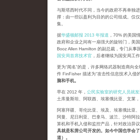
与斯塔西时代不同，当今的政府不再单独进
撑：由一些以盈利为目的的公司组成。仅仅美
集。
据
华盛顿邮报 2013 年报道
，70% 的美国
政府和企业之间有一扇强大的旋转门，美国海军上
Booz Allen Hamilton 的副总
国安局首席技术官
，后者继续为国安局工作
更为“闻名”的是，许多网络武器制造商向
件 FinFisher 描述为“攻击性信息技术入
脑和手机。
早在 2012 年，
公民实验室的研究人员就发
土库曼斯坦、阿联酋、埃塞俄比亚、文莱，
阿塞拜疆、哥伦比亚、埃及、埃塞俄比亚、
阿曼、尼日利亚、巴拿马、波兰、沙特阿拉
算机和手机入侵和监控产品，针对政治异议
具就是私营公司开发的。如今中国也学会了
道）。