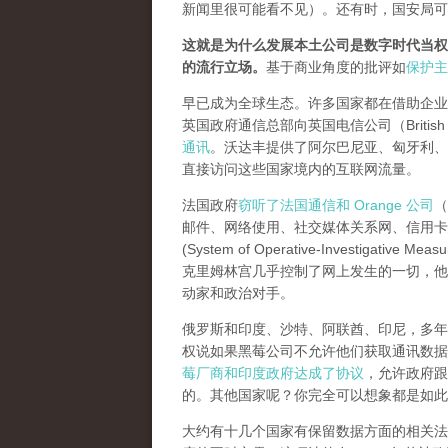
新闻里很可能看不见）。还有时，国安局可
这就是为什么发展本土公司是数字时代当权
的流行立场。
基于商业角度的批评如
保护主
早已成为全球生态。许多国家都在借助企业监
英国政府通信总部向英国电信公司（British T
通讯
。沃达丰提供了阿尔巴尼亚、匈牙利、
直接访问这些国家境内的互联网流量。
法国政府
窃听了法国通信和 Orange 公司
（
邮件、网络使用、社交媒体关系网、信用卡
(System of Operative-Investigative Meas
克里姆林宫几乎控制了网上发生的一切，他
动家和政治对手。
俄罗斯和印度、沙特、阿联酋、印尼，多年前就
权说如果黑莓公司不允许他们获取通讯数据
莓厂商和印度政府达成了协议
，允许政府跟
的。其他国家呢？你完全可以想象都是如此
大约有十几个国家有保留数据方面的相关法