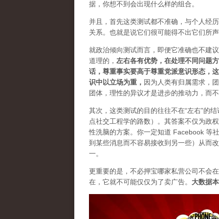
据，你想不到会出现什么样的组合。
并且，首先这类测试都不准确，与个人经历
关系。也就是说它们很可能得不出它们所声
就政治倾向测试而言，即便它准确也不建议
道理的，
左右各有优势，在处理不同问题
话，尊重事实要高于尊重党派意识形态，这
识中以立场为重
，
因为人类有归属需求，团
团体，理性的异议才是进步的推动力，而不
其次，这类测试的目的往往不在“左右”的
点社交工程学的路数）。其答案不仅为政权
性洗脑
的方案。你一定知道 Facebook 
到某些消息而不容易接收到另一些）从而改
一。
更重要的是，不必押宝哪家私营公司不会在
在，它就不可能仅仅为了卖广告。
大数据本