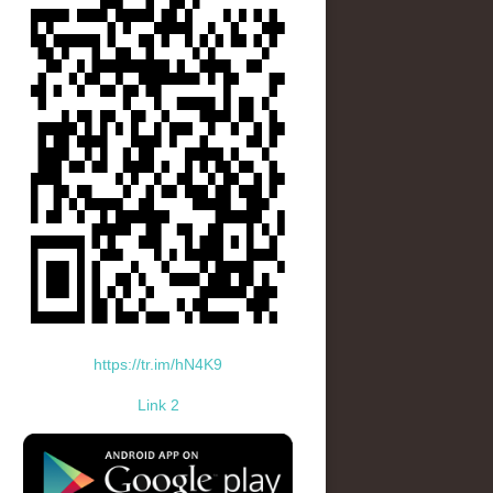
https://tr.im/hN4K9
Link 2
standard-icon-googleplay-app-store.png