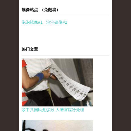
镜像站点 （免翻墙）
泡泡
镜像
#1
泡泡
镜像#2
热门文章
亲中共国民党惨败 大陆官媒冷处理