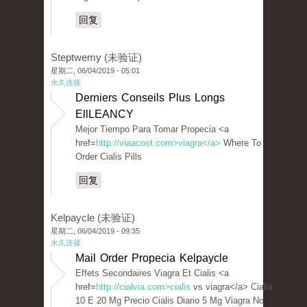
回复
Steptwemy (未验证)
星期二, 06/04/2019 - 05:01
永久连接
Derniers Conseils Plus Longs
EllLEANCY
Mejor Tiempo Para Tomar Propecia <a
href=
http://viaacost.com>viagra</a>
Where To
Order Cialis Pills
回复
Kelpaycle (未验证)
星期二, 06/04/2019 - 09:35
永久连接
Mail Order Propecia Kelpaycle
Effets Secondaires Viagra Et Cialis <a
href=
http://cialvia.com>cialis
vs viagra</a> Cialis
10 E 20 Mg Precio Cialis Diario 5 Mg Viagra No