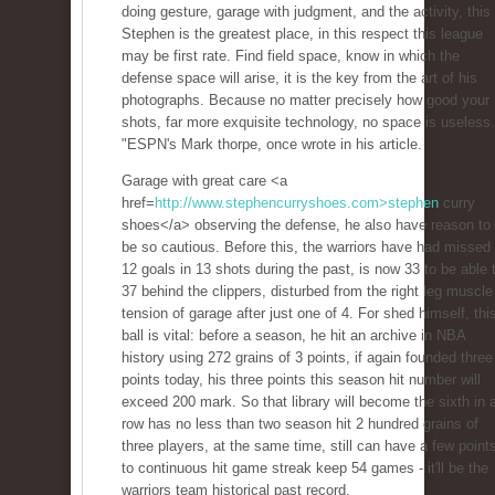
doing gesture, garage with judgment, and the activity, this 
Stephen is the greatest place, in this respect this league
may be first rate. Find field space, know in which the
defense space will arise, it is the key from the art of his
photographs. Because no matter precisely how good your
shots, far more exquisite technology, no space is useless.
"ESPN's Mark thorpe, once wrote in his article.
Garage with great care <a
href=
http://www.stephencurryshoes.com>stephen
curry
shoes</a> observing the defense, he also have reason to
be so cautious. Before this, the warriors have had missed
12 goals in 13 shots during the past, is now 33 to be able 
37 behind the clippers, disturbed from the right leg muscle
tension of garage after just one of 4. For shed himself, thi
ball is vital: before a season, he hit an archive in NBA
history using 272 grains of 3 points, if again founded three
points today, his three points this season hit number will
exceed 200 mark. So that library will become the sixth in 
row has no less than two season hit 2 hundred grains of
three players, at the same time, still can have a few point
to continuous hit game streak keep 54 games - it'll be the
warriors team historical past record.