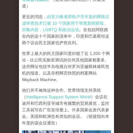
道）
更近的消息，
由安大略省滑铁卢市开发的网络过
滤审查技术已被 10 个国家用于审查新闻获取、
宗教内容，LGBTQ 和政治运动
。在包括阿联酋
在内的这十个国家的清单中，印度和巴基斯坦这
两个议会民主国家也俨然在列。
世界上最大的民主国家印度封锁了近 1,200 个网
址 - 比公民实验室测试的任何其他国家都要多。
这些网址包括半岛电视台对罗兴亚穆斯林难民危
机的报道、以及存档网页快照的档案网站
Wayback Machine。
他们并不掩饰这种合作。世界情报支持系统
（
Intelligence Support System World
）会议在
迪拜和巴西利亚等城市有频繁的贸易展览，监控
工具就写在广告宣传册上。许多国家会派代表参
会。美国和欧洲也有类似的会议。（链接指向本
年度的该会议通告）