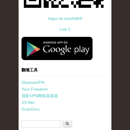
https://tr.im/hN4K9
Link 2
standard-icon-googleplay-app-store.png
翻墙工具
ShadowVPN
Your Freedom
倩影VPN网络加速器
XX-Net
GranGorz
搜索表单
搜索