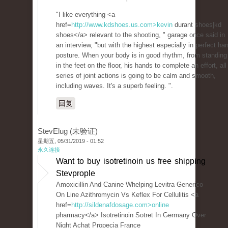
"I like everything <a
href=
http://www.kdshoes.us.com>kevin
durant shoes|kd
shoes</a> relevant to the shooting, " garage once said in
an interview, "but with the highest especially in perfect ha
posture. When your body is in good rhythm, from standing
in the feet on the floor, his hands to complete an effort, all
series of joint actions is going to be calm and smooth,
including waves. It's a superb feeling. ".
回复
StevElug (未验证)
星期五, 05/31/2019 - 01:52
永久连接
Want to buy isotretinoin us free shipping
Stevprople
Amoxicillin And Canine Whelping Levitra Generico
On Line Azithromycin Vs Keflex For Cellulitis <a
href=
http://sildenafdosage.com>online
pharmacy</a> Isotretinoin Sotret In Germany Over
Night Achat Propecia France