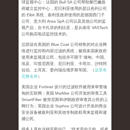
球监视中心：法国的 Bull SA 公司帮助黎巴嫩政
府建立监控中心，尼日利亚使用的是以色列公司
的 Elbit 系统，叙利亚政府使用的是德国西门子
公司、意大利 Area SpA 公司以及其他公司的监
视产品，在卡扎菲的利比亚，是从南非 VASTech
公司购买电话监控技术的。
总部设在美国的 Blue Coat 公司销售的对企业网
络进行监控和内容过滤的系统，被很多国家政府
使用来监视其公民，包括并不限于 缅甸、
中国
、
埃及、印度尼西亚、尼日利亚、卡塔尔、沙特阿
拉伯、土耳其、委内瑞拉俄罗斯等国。（
这里有
完整名单
）
美国企业 Fortinet 设计的过滤软件被用来审查缅
甸的互联网；美国 MaAfee 公司开发的审查工具
SmartFilter 被突尼斯和伊朗政府审查其公民的上
网行为；英国企业 Sophos 公司设计开发的商业
安全设备被叙利亚和其他专制政权用来监视和逮
捕公民。
很多人喜欢这样安慰自己，“技术是中立的，或者