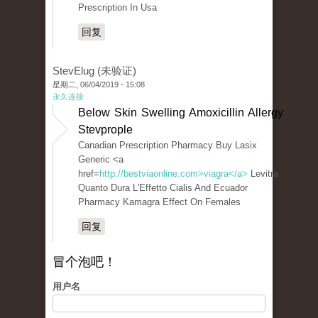
Prescription In Usa
回复
StevElug (未验证)
星期二, 06/04/2019 - 15:08
永久连接
Below Skin Swelling Amoxicillin Allergy
Stevprople
Canadian Prescription Pharmacy Buy Lasix
Generic <a
href=
http://bestviaonline.com>viagra</a>
Levitra
Quanto Dura L'Effetto Cialis And Ecuador
Pharmacy Kamagra Effect On Females
回复
冒个泡吧！
用户名