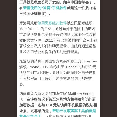
工具就是私营公司开发的。如今中国也学会了，
在
新疆使用的“净网”手机软件
就是这一性质（这
里指向详细报道）。
摩洛哥政府
使用黑客组的软件
以公民记者组织
Mamfakinch 为目标，通过向处于危险中的匿名
市名发送钓鱼电子邮件获取信息，其附件包含有
效的恶意软件；2011年在巴林被捕的异议人士被
要求交出私人邮件和聊天记录，由政府通过诺基
亚和西门子公司提供的工具进行搜集。
最近期的消息，美国警方购买黑客工具 GrayKey
解锁 iPhone。FBI 声称由于 iPhone 的加密它无
法访问到犯罪证据，并以此为证据呼吁电子设备
引入加密后门，好让当局更容易的访问加密内
容。
约翰霍普金斯大学的加密专家 Matthew Green
说，
在许多情况下甚至州和地方警察都能访问到
加密数据，这与 FBI 无法访问手机数据的说法相
矛盾。更邪恶的是，
帮助开发该黑客工具的就是
苹果公司员工。
（这里指向该消息的中文版报