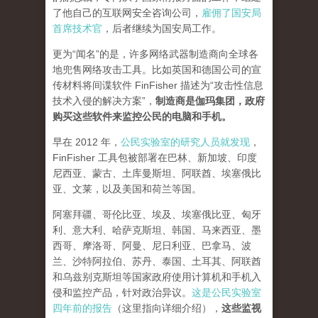
了他自己的互联网安全咨询公司，
雇佣了国安局
首席技术官
，后者继续为国安局工作。
更为“闻名”的是，许多网络武器制造商向全球各
地兜售网络攻击工具。比如英国和德国公司的宣
传材料将间谍软件 FinFisher 描述为“攻击性信息
技术入侵的解决方案”，
制造商是伽玛集团，政府
购买这些软件来监控公民的电脑和手机。
早在 2012 年，
公民实验室的研究人员就发现
，
FinFisher 工具包被部署在巴林、新加坡、印度
尼西亚、蒙古、土库曼斯坦、阿联酋、埃塞俄比
亚、文莱，以及美国和荷兰等国。
阿塞拜疆、哥伦比亚、埃及、埃塞俄比亚、匈牙
利、意大利、哈萨克斯坦、韩国、马来西亚、墨
西哥、摩洛哥、阿曼、尼日利亚、巴拿马、波
兰、沙特阿拉伯、苏丹、泰国、土耳其、阿联酋
和乌兹别克斯坦等国家政府使用计算机和手机入
侵和监控产品，针对政治异议。
这是公民实验室
四年前的报告
（这里指向详细介绍），
这些监视