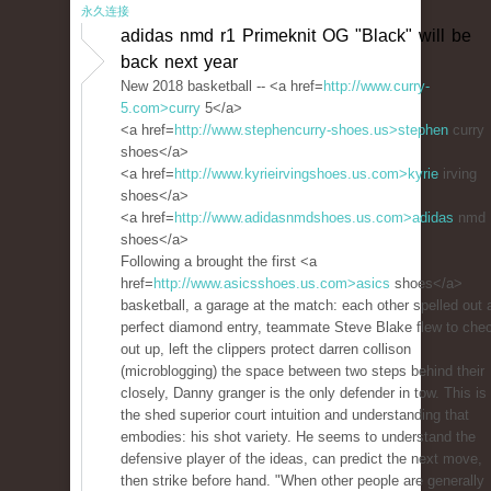
永久连接
adidas nmd r1 Primeknit OG "Black" will be
back next year
New 2018 basketball -- <a href=
http://www.curry-
5.com>curry
5</a>
<a href=
http://www.stephencurry-shoes.us>stephen
curry
shoes</a>
<a href=
http://www.kyrieirvingshoes.us.com>kyrie
irving
shoes</a>
<a href=
http://www.adidasnmdshoes.us.com>adidas
nmd
shoes</a>
Following a brought the first <a
href=
http://www.asicsshoes.us.com>asics
shoes</a>
basketball, a garage at the match: each other spelled out 
perfect diamond entry, teammate Steve Blake flew to che
out up, left the clippers protect darren collison
(microblogging) the space between two steps behind their
closely, Danny granger is the only defender in tow. This is
the shed superior court intuition and understanding that
embodies: his shot variety. He seems to understand the
defensive player of the ideas, can predict the next move,
then strike before hand. "When other people are generally