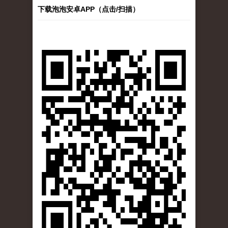
下载泡泡安卓APP（点击/扫描）