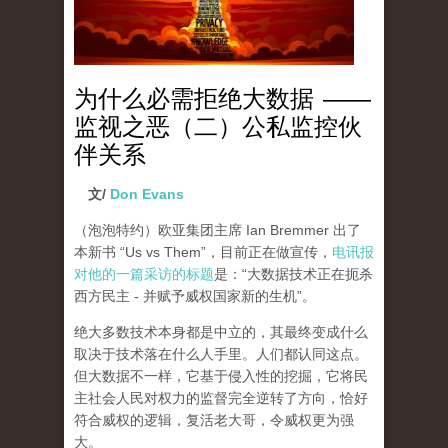
为什么必需拒绝大数据 ——
监视之恶（二）公私监控伙
伴关系
文/
Don Evans
（泡泡特约）
欧亚集团主席 Ian Bremmer 出了
本新书 “Us vs Them”，目前正在做宣传，
电讯报
对他的一篇采访的标题
是：“大数据技术正在扼杀
西方民主 - 并赋予威权国家新的生机”。
绝大多数技术本身都是中立的，其最终变成什么
取决于技术落在什么人手里。人们都认同这点。
但大数据不一样，它基于侵入性的挖掘，它将民
主社会人民对权力的监督完全逆转了方向，恰好
符合威权的逻辑，复活老大哥，令威权更为强
大。