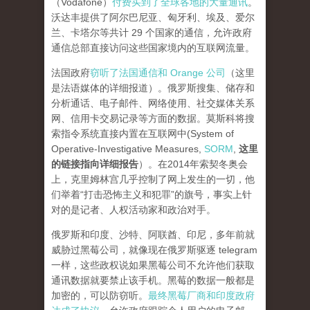
（Vodafone）
付费买到了全球各地的大量通讯
。
沃达丰提供了阿尔巴尼亚、匈牙利、埃及、爱尔
兰、卡塔尔等共计 29 个国家的通信，允许政府
通信总部直接访问这些国家境内的互联网流量。
法国政府
窃听了法国通信和 Orange 公司
（这里
是法语媒体的详细报道）。俄罗斯搜集、储存和
分析通话、电子邮件、网络使用、社交媒体关系
网、信用卡交易记录等方面的数据。莫斯科将搜
索指令系统直接内置在互联网中(System of
Operative-Investigative Measures,
SORM
,
这里
的链接指向详细报告
）。在2014年索契冬奥会
上，克里姆林宫几乎控制了网上发生的一切，他
们举着“打击恐怖主义和犯罪”的旗号，事实上针
对的是记者、人权活动家和政治对手。
俄罗斯和印度、沙特、阿联酋、印尼，多年前就
威胁过黑莓公司，就像现在俄罗斯驱逐 telegram
一样，这些政权说如果黑莓公司不允许他们获取
通讯数据就要禁止该手机。黑莓的数据一般都是
加密的，可以防窃听。
最终黑莓厂商和印度政府