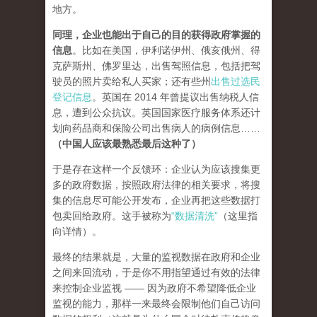
地方。
同理，企业也能出于自己的目的获得政府掌握的
信息
。比如在美国，伊利诺伊州、俄亥俄州、得
克萨斯州、佛罗里达，出售驾照信息，包括把驾
驶员的照片卖给私人买家；还有些州
出售过选民
登记信息
。英国在 2014 年曾提议出售纳税人信
息，遭到公众抗议。英国国家医疗服务体系还计
划向药品商和保险公司出售病人的病例信息……
（中国人应该最熟悉最后这种了）
于是存在这样一个反馈环：企业认为应该搜集更
多的政府数据，按照政府法律的相关要求，将搜
集的信息尽可能公开发布，企业再把这些数据打
包卖回给政府。这手被称为
“数据清洗”
（这里指
向详情）。
最终的结果就是，大量的监视数据在政府和企业
之间来回流动，于是你不用指望通过有效的法律
来控制企业监视 —— 因为政府不希望降低企业
监视的能力，那样一来最终会限制他们自己访问