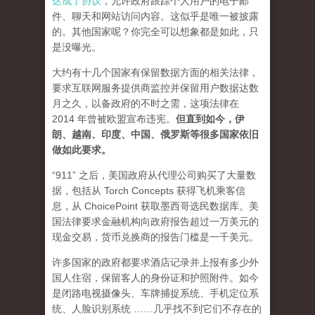
达成了协议
，允许政府跟踪个人用户的电子邮
件、聊天和网站访问内容。这似乎是唯一被披露
的。其他国家呢？你完全可以想象都是如此，只
是没曝光。
大约有十几个国家有保留数据方面的相关法律，
要求互联网服务提供商监控并保留用户数据达数
月之久，以备政府的不时之需，这项法律在
2014 年曾被欧盟宣布违宪。
但直到如今，伊
朗、越南、印度、中国、俄罗斯等很多国家依旧
做如此要求。
“911” 之后，美国政府从代理公司购买了大量数
据，包括从 Torch Concepts 获得飞机乘客信
息，从 ChoicePoint 获取墨西哥选民数据库。美
国法律要求金融机构向政府报告超过一万美元的
现金交易，货币兑换商的报告门槛是一千美元。
许多国家的政府都要求酒店记录并上报有多少外
国人住宿，保留客人的身份证和护照附件。如今
是闭路电视摄像头、车牌捕捉系统、手机定位系
统、人脸识别系统 ……几乎找不到它们不存在的