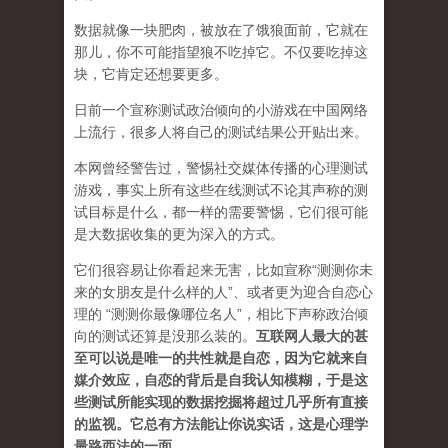
数据就像一块肥肉，被放在了饿狼面前，它就在
那儿，你不可能指望狼不吃掉它。不仅要吃掉这
块，它肯定还想要更多。
日前一个宣称测试政治倾向的小游戏在中国网络
上流行，很多人将自己的测试结果公开贴出来。
本网曾经警告过，警惕社交媒体传播的心理测试
游戏，事实上所有这些在线测试不论其声称的测
试目标是什么，都一样的需要警惕，它们很可能
是大数据收集的更为深入的方式。
它们很容易让你看起来无害，比如宣称“测测你未
来的女朋友是什么样的人”、或者更为迎合自恋心
理的 “测测你最像哪位名人”，相比下声称政治倾
向的测试还算是没那么装的。
互联网人最大的甚
至可以说是唯一的共性就是自恋，因为它就来自
媒介效应，自恋的背后是自我认知模糊，于是这
些测试所能实现的数据挖掘将超过几乎所有直接
的监视。它总有方法能让你说实话，这是心理学
最路西法的一面。