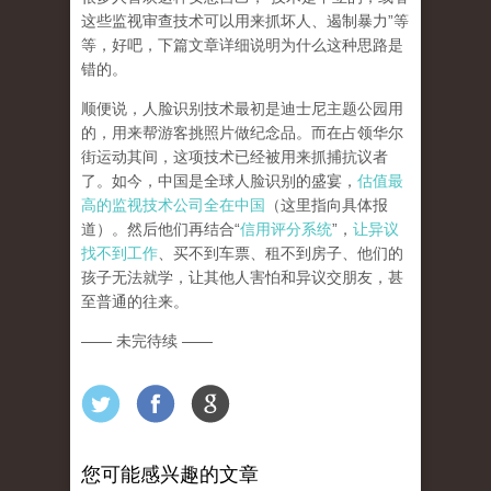
这些监视审查技术可以用来抓坏人、遏制暴力”等
等，好吧，下篇文章详细说明为什么这种思路是
错的。
顺便说，人脸识别技术最初是迪士尼主题公园用
的，用来帮游客挑照片做纪念品。而在占领华尔
街运动其间，这项技术已经被用来抓捕抗议者
了。如今，中国是全球人脸识别的盛宴，
估值最
高的监视技术公司全在中国
（这里指向具体报
道）。然后他们再结合“
信用评分系统
”，
让异议
找不到工作
、买不到车票、租不到房子、他们的
孩子无法就学，让其他人害怕和异议交朋友，甚
至普通的往来。
—— 未完待续 ——
您可能感兴趣的文章