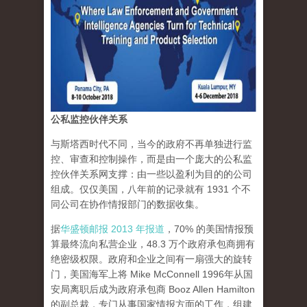
公私监控伙伴关系
与斯塔西时代不同，当今的政府不再单独进行监
控、审查和控制操作，而是由一个庞大的公私监
控伙伴关系网支撑：由一些以盈利为目的的公司
组成。仅仅美国，八年前的记录就有 1931 个不
同公司在协作情报部门的数据收集。
据
华盛顿邮报 2013 年报道
，70% 的美国情报预
算最终流向私营企业，48.3 万个政府承包商拥有
绝密级权限。政府和企业之间有一扇强大的旋转
门，美国海军上将 Mike McConnell 1996年从国
安局离职后成为政府承包商 Booz Allen Hamilton
的副总裁，专门从事国家情报方面的工作，组建