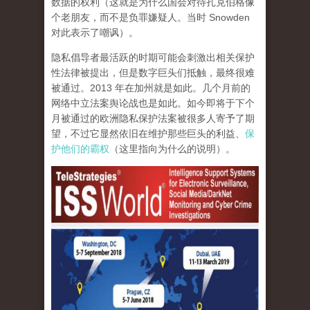
数据的权利（这就是为什么国会对待扎克伯格像
个老朋友，而不是负罪嫌疑人。当时 Snowden
对此表示了嘲讽）。
隐私倡导者最活跃的时期可能会刺激出相关保护
性法律被提出，但是数字巨头们抵触，最终很难
被通过。2013 年在加州就是如此。几个月前的
网络中立法案舆论战也是如此。如今即将于下个
月被通过的欧洲隐私保护法案被很多人寄予了期
望，不过它显然依旧在维护那些巨头的利益、
保
护他们的霸权
（这里指向为什么的说明）。