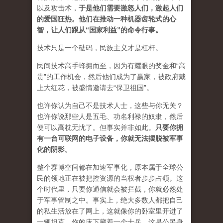
以及攻击术
，
于是他们需要激怒人们，激起人们
的爱国狂热。他们在推动一种机器齿轮式的心
智，让人们跟从“国家利益”的命令行事。
技术只是一个砝码，民族主义才是杠杆。
民间技术高手蜂拥而至，因为有耀眼的奖金和“高
贵”的工作机会，然后他们成为了赢家，被政府戴
上大红花，被盛情邀请去“保卫祖国”。
也许你认为自己不是技术人士，这些与你无关？
也许你说那些人是五毛、功名利禄的奴隶，然后
便可以高枕无忧了。但事实并非如此。
只要你拥
有一台可联网的电子设备，你就无法摆脱被军事
化的阴影。
整个赛博空间都在加速军事化，原本属于全球公
民的领地正在被把控资源的当权者步步占领。这
个时代里，只要你通信就会被拦截，你就必然处
于军事管制之中。事实上，绝大多数人都把自己
的私生活放在了网上，这就像你的卧室里开进了
一辆坦克，你的床下藏着一个士兵。这是公民身