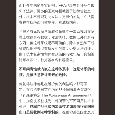
而且多年来的事实证明，FRA已经在各种场合破
坏了法律。更多的国家将拦截置于法律管辖之
外，根本不可能对此立法，更可怕的是，立法提
案在帮斯塔西们擦屁股。看威权国家。
拦截所有元数据意味着必须建立一套系统以在物
理上拦截所有数据，然后扔掉元数据以外的所有
东西。但这种系统是不可信的，除非有熟练工程
师得以批准去彻查所发生的事，否则无法取证，
由于技术复杂性和保密政策的有效勾结，真相被
隐藏在其中，被掩盖在各种秘密里。
不可问责性就内嵌在这种体系中，这是体系的特
征。是被故意设计出来的危险。
你觉得法律都是在维护你的利益吗？那可不一
定。在包括美日英在内的33个国家联合签署的
《瓦森纳协定 The Wassenaar Arrangement》
中，加密技术被视为一种所谓的军民两用技术来
处理，
终端产品形式的加密技术如果向很多国家
出口是要收到法律限制的
。在宣称某些国家及其