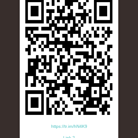
https://tr.im/hN4K9
Link 2