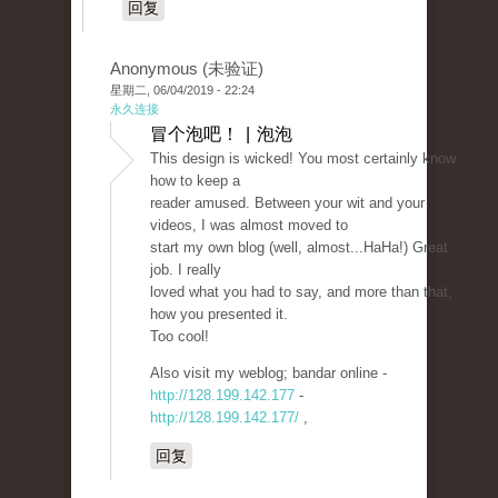
回复
Anonymous (未验证)
星期二, 06/04/2019 - 22:24
永久连接
冒个泡吧！ | 泡泡
This design is wicked! You most certainly know
how to keep a
reader amused. Between your wit and your
videos, I was almost moved to
start my own blog (well, almost...HaHa!) Great
job. I really
loved what you had to say, and more than that,
how you presented it.
Too cool!
Also visit my weblog; bandar online -
http://128.199.142.177
-
http://128.199.142.177/
,
回复