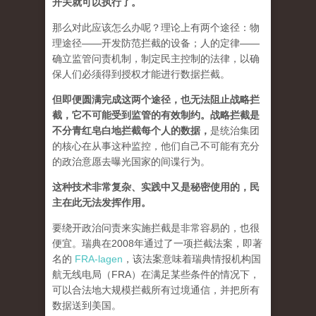
开关就可以执行了。
那么对此应该怎么办呢？理论上有两个途径：物
理途径——开发防范拦截的设备；人的定律——
确立监管问责机制，制定民主控制的法律，以确
保人们必须得到授权才能进行数据拦截。
但即便圆满完成这两个途径，也无法阻止战略拦
截，它不可能受到监管的有效制约。战略拦截是
不分青红皂白地拦截每个人的数据
，
是统治集团
的核心在从事这种监控，他们自己不可能有充分
的政治意愿去曝光国家的间谍行为。
这种技术非常复杂、实践中又是秘密使用的，民
主在此无法发挥作用。
要绕开政治问责来实施拦截是非常容易的，也很
便宜。瑞典在2008年通过了一项拦截法案，即著
名的
FRA-lagen
，该法案意味着瑞典情报机构国
航无线电局（FRA）在满足某些条件的情况下，
可以合法地大规模拦截所有过境通信，并把所有
数据送到美国。