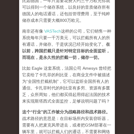
比如德国，一年只需要花费大约三千万欧元你就
可以得到一个储存系统，以良好的音质储存所有
德国人的电话通话，还包括管理费用，至于纯粹
储存成本只需要大概800万欧元。
南非还有像
VASTech
这样的公司，它们销售一种
系统每年只要一千万美元，可以拦截所有人的所
有通话，并储存。于是状况已经开始变化了。
在
以前，跨国拦截只是针对特定目标的全面监听，
而现在，是永久性的拦截一切，储存一切。
比如 Eagle 这套系统，法国公司 Amesys 曾经把
它卖给了卡扎菲的利比亚，在商业文件中被描述
为“全国性拦截机制”，它可以监听全国所有人的
通信。卡扎菲时代的利比亚有多穷、资源有多匮
乏，众所周知，他们都买得起用得起法国的技术
来实现斯塔西式全面监控，足够说明问题了吗？
这个“行业”的工作被分为战略路径和战术路径。
战术路径的意思是：在目标场所内安装窃听器，
需要有人把麦克风带进去，或者把GSM部署在一
辆车里，就可以拦截人们的通话，不需要和网络