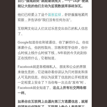
自己“循规蹈矩”就能避祸免灾，一个“18岁”梗就
能让大批的他们主动为监视数据库添砖加瓦。
他们已经爱上了这个
圆形监狱
，舒舒服服地紧闭
双眼，并告诉你“我们没有任何办法”。
互联网文化让人们太过乐意交出自己的私人信息
了。
Google知道你在和谁通信、你了解些什么、你在
琢磨什么、你的性取向、宗教和哲学信仰，你什
么时候上线什么时候下线，N年前的今天此刻你
正在找些什么，它都知道。
Facebook就是靠模糊私人、朋友和公众的界限
来做生意的，它还储存着你误认为只对朋友和亲
人可见的信息。你以为设置了信息的公开程度就
一定程度上安全了？当你每一次点击“发布”时，
Facebook就全知道了。
这点上所有社交网络都
一样。
如果你在互联网上自愿向第三方透露信息，就甭
指望有任何隐私了。互联网上每个人都是第三