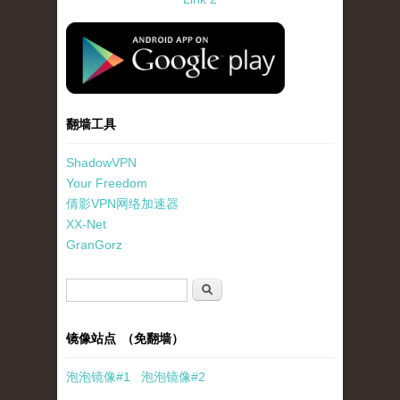
standard-icon-googleplay-app-store.png
翻墙工具
ShadowVPN
Your Freedom
倩影VPN网络加速器
XX-Net
GranGorz
搜索表单
搜索
镜像站点 （免翻墙）
泡泡
镜像
#1
泡泡
镜像#2