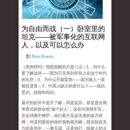
为自由而战（一）卧室里的
坦克——被军事化的互联网
人，以及可以怎么办
文/
Don Evans
（泡泡特约）
我想提醒的只是三点：1、为什么
要了解这些——因为它关系到所有人在这个时代
的生存；2、为什么不能妥协——因为敌人一直
都在进攻；3、中国人缺少的是什么？——抵抗
意识、技能和知识。
最可怕的并不是不了解，而是妥协，甚至是自我
审查式的拼命想“做个好人”，这在中国很常见，
在全球都不稀罕，他们看不见反击者的奋力拼
搏，对送到眼前的保护盾熟视无睹，然后陷在无
力的哀伤中，一事无成。正是他们，给敌人的火