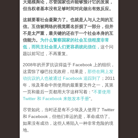
大规模舆论，尽管国家也许能够预计它的发展，
但当权者基本没有足够时间对此做出有效反应。
这就要看社会凝聚力了。也就是人与人之间的互
信。互信被网络的视觉匿名折损了一部分，但并
不是太严重，最关键的还在于一个社会本身的互
信能力。
为什么警察国家的社会互信程度非常
低，而民主社会里人们更容易彼此信任，
这个问
题以前写过，不再重复。
2008年的开罗抗议得益于 Facebook 上的组织，
这震惊了穆巴拉克政府，结果是，
那些在网上发
动抗议的人也被通过 Facebook 追踪到了
；2011
年，埃及革命中所使用的最重要文件之一，其第
一页和最后一页都用大字这样写着：“
不要使用
Twitter 和 Facebook 来散发本手册
”。
尽管如此，当时还是有不少埃及人使用了 Twitter
和 Facebook，但他们幸运的是，革命成功了。
如果没有成功，这些人将陷入一种非常危险的境
地。