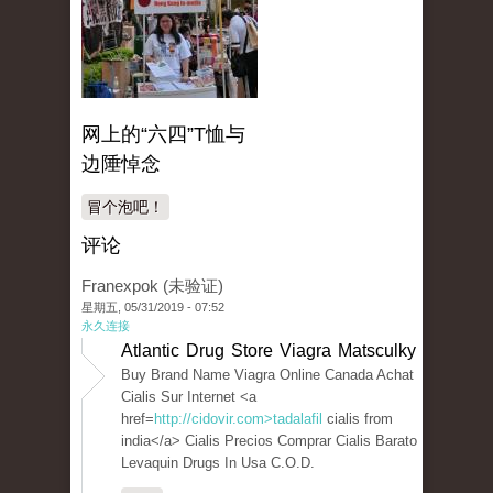
网上的“六四”T恤与
边陲悼念
冒个泡吧！
评论
Franexpok (未验证)
星期五, 05/31/2019 - 07:52
永久连接
Atlantic Drug Store Viagra Matsculky
Buy Brand Name Viagra Online Canada Achat
Cialis Sur Internet <a
href=
http://cidovir.com>tadalafil
cialis from
india</a> Cialis Precios Comprar Cialis Barato
Levaquin Drugs In Usa C.O.D.