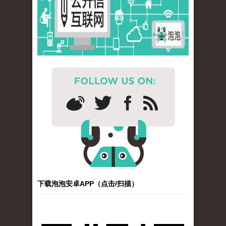
下载泡泡安卓APP（点击/扫描）