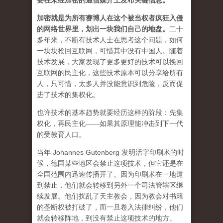
要在未经加密的通信媒介上发布关键信息。
加密就是为所有赛博人在这个被当权者疯狂入侵
的网络世界里，划出一块我们自己的地盘。
二十
多年来，不断有技术人士在思考这个问题，如何
一块块抢回互联网，可惜其中没有中国人。随着
技术发展，大家发现了更多更好的技术可以挽回
互联网的民主化，这些技术原本可以分享给所有
人，只可惜，太多人并没能意识到危险，反而促
进了技术的集权化。
也许技术的基本趋势就要经历这样的阶段：先集
权化，再民主化——如果其原理能冲击到下一代
的受教育人口。
当年 Johannes Gutenberg 发明活字印刷术的时
候，德国某些地区会禁止这项技术，但它还是在
全国范围内迅速传播开了。因为印刷术在一地遭
到禁止，他们就会转移到另外一个司法管辖区继
续发展。他们扰乱了天主教会，因为教会对书籍
的垄断权被打破了，而一旦卷入法律纠纷，他们
就会转移阵地，到没有禁止这项技术的地方。