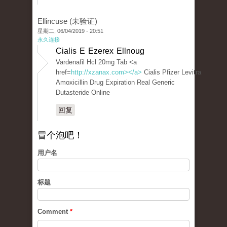
Ellincuse (未验证)
星期二, 06/04/2019 - 20:51
永久连接
Cialis E Ezerex Ellnoug
Vardenafil Hcl 20mg Tab <a
href=
http://xzanax.com></a>
Cialis Pfizer Levitra
Amoxicillin Drug Expiration Real Generic
Dutasteride Online
回复
冒个泡吧！
用户名
标题
Comment
*