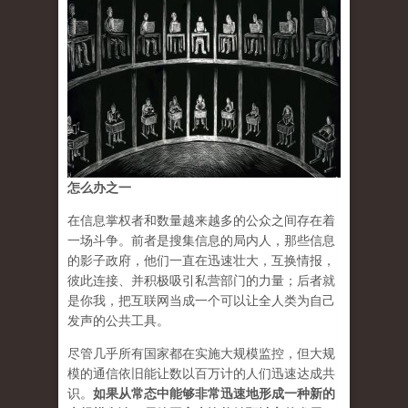
怎么办之一
在信息掌权者和数量越来越多的公众之间存在着
一场斗争。前者是搜集信息的局内人，那些信息
的影子政府，他们一直在迅速壮大，互换情报，
彼此连接、并积极吸引私营部门的力量；后者就
是你我，把互联网当成一个可以让全人类为自己
发声的公共工具。
尽管几乎所有国家都在实施大规模监控，但大规
模的通信依旧能让数以百万计的人们迅速达成共
识。
如果从常态中能够非常迅速地形成一种新的