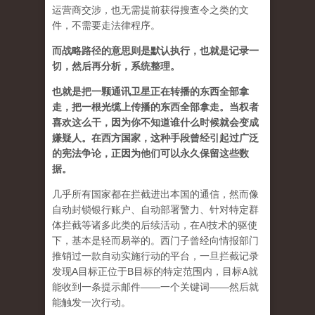
运营商交涉，也无需提前获得搜查令之类的文
件，不需要走法律程序。
而战略路径的意思则是默认执行，也就是记录一
切，然后再分析，系统整理。
也就是把一颗通讯卫星正在转播的东西全部拿
走，把一根光缆上传播的东西全部拿走。当权者
喜欢这么干，因为你不知道谁什么时候就会变成
嫌疑人。在西方国家，这种手段曾经引起过广泛
的宪法争论，正因为他们可以永久保留这些数
据。
几乎所有国家都在拦截进出本国的通信，然而像
自动封锁银行账户、自动部署警力、针对特定群
体拦截等诸多此类的后续活动，在Al技术的驱使
下，基本是轻而易举的。西门子曾经向情报部门
推销过一款自动实施行动的平台，一旦拦截记录
发现A目标正位于B目标的特定范围内，目标A就
能收到一条提示邮件——一个关键词——然后就
能触发一次行动。