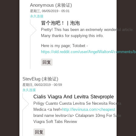
Anonymous (未验证)
星期三, 06/05/2019 - 05:01
永久连接
冒个泡吧！ | 泡泡
Pretty! This has been an extremely wonderful article.
Many thanks for supplying this info.
Here is my page; Totobet -
https://old.reddit.com/user/AngelWalton4/comments/
回复
StevElug (未验证)
星期日, 06/02/2019 - 00:59
永久连接
Cialis Viagra And Levitra Stevprople
Priligy Cuanto Cuesta Levitra Se Necesita Receta
Medica <a href=
http://leviinusa.com>cheapest
brand name levitra</a> Citalapram 10mg For Sale
Viagra Soft Tabs Review
回复