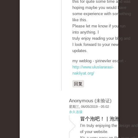
this for quite some time and was
hoping maybe you would have
some experience with something
like this.
Please let me know if you run
into anything. I
truly enjoy reading your blog and
I look forward to your new
updates.
my weblog - şirinevler escort -
http://www.uluslararasi-
nakliyat.org/
回复
Anonymous (未验证)
星期三, 06/05/2019 - 05:02
永久连接
冒个泡吧！ | 泡泡
I'm truly enjoying the design and
of your website.
It's a very easy on the eyes whi