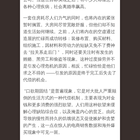
各种心理疾病，社会离婚率飙高。
一套住房耗尽人们力气的同时，也将内在的紧张
暂时搁置。大房间尽管宽敞舒服，但他们却不知
道生活如何继续。之前，人们将内在的空虚通过
造屋的忙碌而成功转移：装修布置、购买材料、
组织施工，因材料和劳动力的短缺又免不了费神
去
“
拉关系走后门
”
，同时还要关注时有发生的
贿赂、黑劳工和偷盗等现象。这种过度操劳并不
是引发心理危机的原因，相反，忙碌恰恰是他们
求之不得的
——
引发的原因是终于完工后失去了
代偿的机会。
“
口欲期固结
”
是普遍现象，它是对大批人严重颠
倒的生活方式的一种代偿机制，主要表现为对金
钱和更多消费的强烈欲望。人们用这种欲望来缓
解心理缺陷综合症，以及掩盖内心的贫乏。由此
导致的慢性而持久的饥饿状态又促使嫉妒和贪婪
的产生，这一点在惊人的电商销售数据和海外爆
买现象中可见一斑。