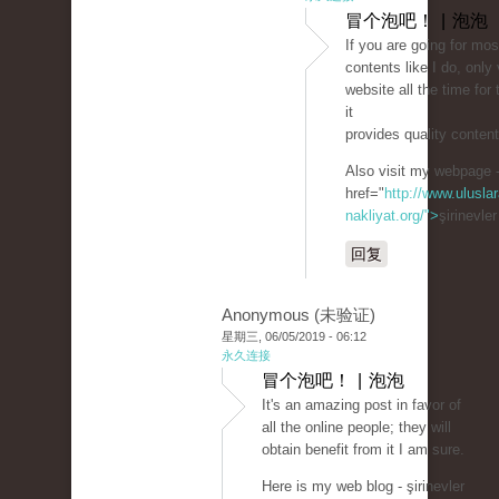
冒个泡吧！ | 泡泡
If you are going for mos
contents like I do, only v
website all the time for
it
provides quality conten
Also visit my webpage 
href="
http://www.uluslar
nakliyat.org/">
şirinevle
回复
Anonymous (未验证)
星期三, 06/05/2019 - 06:12
永久连接
冒个泡吧！ | 泡泡
It's an amazing post in favor of
all the online people; they will
obtain benefit from it I am sure.
Here is my web blog - şirinevler