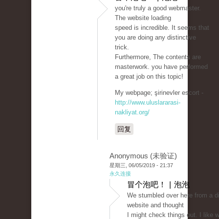
you're truly a good webmaster.
The website loading
speed is incredible. It seems that
you are doing any distinctive
trick.
Furthermore, The contents are
masterwork. you have performed
a great job on this topic!
My webpage; şirinevler escort -
http://www.uluslararasi-
nakliyat.org/
回复
Anonymous (未验证)
星期三, 06/05/2019 - 21:37
永久连接
冒个泡吧！ | 泡泡
We stumbled over here from a di
website and thought
I might check things out. I like w