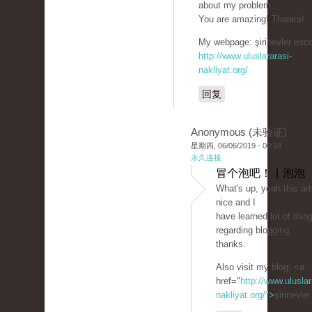
about my problem.
You are amazing! Thanks!
My webpage: şirinevler esco
http://www.uluslararasi-
nakliyat.org/
回复
Anonymous (未验证)
星期四, 06/06/2019 - 00:18
永久连接
冒个泡吧！ | 泡泡
What's up, yeah this arti
nice and I
have learned lot of thing
regarding blogging.
thanks.
Also visit my blog: <a
href="
http://www.uluslar
nakliyat.org/">
şirinevle