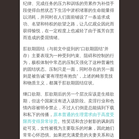
纪律、完成任务的压力和训练的劳累作为补偿手
段使得自然状态下生活中淤积堵塞的生命能量得
以消耗，并同时在人们面前铺设了一条追求成
功、名望和特权的欲望之路，让几亿观众因此而
获得愉悦，在一定程度上也减轻了由于孤芳自赏
而造成的委屈情绪。
肛欲期固结
（与前文中提到的
“
口欲期固结
”
并
存）主要表现为一种受到约束、阻碍和控制的行
为，极权体制中常态的压制又强化了这种普遍性
的固结状态。压制只是一面，同时存在的另一面
则是被告诫
“
要有理想有抱负
”
，上述的畸形竞技
和物质主义，都属于肛欲期固结症状。
继口欲期、肛欲期后的另一个层次应该是
生殖欲
期
，但这个国家没有进入该阶段。卖淫行业和色
情内容被明令禁止，不过人们倒是总能搞到下载
和私下的传播，
原本普通的生理需求由于高度受
限而变得异常珍贵
。性笑话和含沙射影的讽刺四
处可见，女性被视为主要取乐的对象，因此她们
常常心怀恐惧。如果把充满爱意的夫妻关系和达