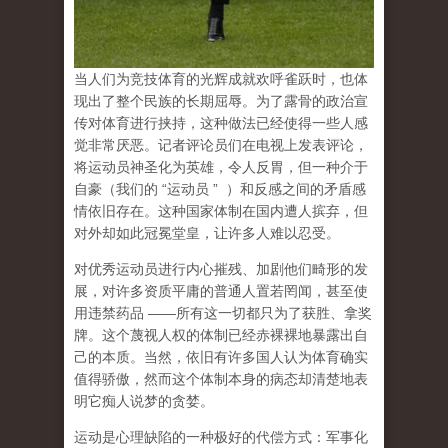
当人们为竞技体育的光辉成就欢呼雀跃时，也体
现出了整个民族的长期屈辱。为了露骨的政治宣
传对体育进行挟持，这种做法已经使得一些人感
觉非常厌恶。记者评论员们在电视上发表评论，
将运动员神圣化为英雄，令人反胃，但一种介于
自豪（
我们的
“
运动员
”
）和反感之间的矛盾感
情依旧存在。这种国家体制在国内遭人摈弃，但
对外却如此冠冕堂皇，让许多人难以忍受。
对优秀运动员进行内心摧残、加剧他们畸形的发
展，对许多资质平庸的普通人置若罔闻，甚至使
用违禁药品
——
所有这一切都只为了获胜、拿奖
牌。这个蔑视人权的体制已经赤裸裸地暴露出自
己的本质。当然，依旧有许多国人认为体育确实
值得骄傲，然而这个体制本身的病态却清楚地表
明它痴人说梦的贪婪。
运动是心理缺陷的一种极好的代偿方式
：军事化