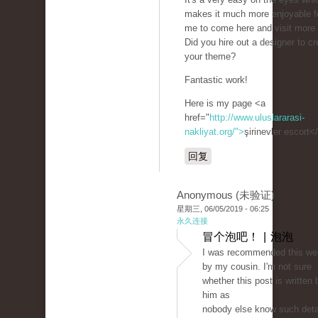
makes it much more enjoyable f
me to come here and visit more 
Did you hire out a designer to cr
your theme?
Fantastic work!
Here is my page <a
href="
http://www.uluslararasi-
nakliyat.org/">
şirinevler escort<
回复
Anonymous (未验证)
星期三, 06/05/2019 - 06:25
永久连接
冒个泡吧！ | 泡泡
I was recommended this we
by my cousin. I'm not sure
whether this post is written 
him as
nobody else know such deta