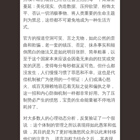
蔓延：美化现实、伪造数据、压抑欲望、粉饰太
平、否认一切消极事物、将人类重要的生命主题
列为禁忌，这些都不可避免地成为一种生活方
式。
官方的报道空洞可笑、言之无物，如此公然的歪
曲和欺骗，老一套的镇压、否定、抹杀事实和颠
倒黑白的做法又是如此明目张胆、简单粗暴，以
至于这个国家本来应该会因毫无来由的狂笑或突
发的厌恶，变得每分每秒都岌岌可危。但什么都
没发生，人们慢慢习惯了罪恶和不幸。这也是代
偿机制被广为使用的一个明证：人们或满心怒
火、或百无聊赖地容忍着无耻之徒和偏执之举，
这一招和内心防御机制一样都非常好用。为了压
制势必产生的愤怒，宝贵的生命能量被不停地消
耗掉了。
对大多数人的心理动态分析，反复验证了一个假
说
：这个体制的管理之所以表现得如此愚笨和低
级
，其目的是为了更好地激怒民众并以此来转移
他们的注意力
。谎言与权力结合之后
，其表现