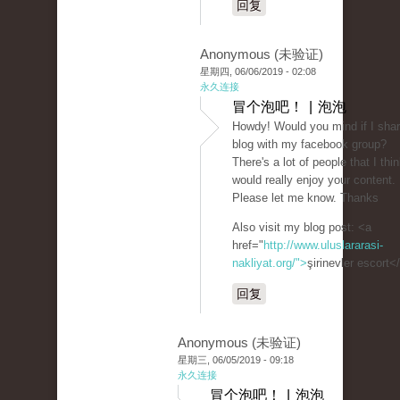
回复
Anonymous (未验证)
星期四, 06/06/2019 - 02:08
永久连接
冒个泡吧！ | 泡泡
Howdy! Would you mind if I shar
blog with my facebook group?
There's a lot of people that I thi
would really enjoy your content.
Please let me know. Thanks
Also visit my blog post: <a
href="
http://www.uluslararasi-
nakliyat.org/">
şirinevler escort<
回复
Anonymous (未验证)
星期三, 06/05/2019 - 09:18
永久连接
冒个泡吧！ | 泡泡