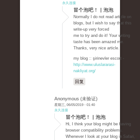
永久连接
冒个泡吧！ | 泡泡
Normally I do not read article on
blogs, but I wish to say that this
write-up very forced
me to try and do it! Your writing
taste has been amazed me.
Thanks, very nice article.
my blog :: şirinevler escort -
http://www.uluslararasi-
nakliyat.org/
回复
Anonymous (未验证)
星期三, 06/05/2019 - 01:40
永久连接
冒个泡吧！ | 泡泡
Hi, I think your blog might be having
browser compatibility problems.
Whenever I look at your blog in Safari,