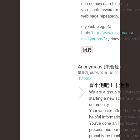
see so now i am following
you. Look forward to looking ove
web page repeatedly.
my web blog: <a
href="
http://www.uluslararasi-
nakliyat.org/">
şirinevler escort<
回复
Anonymous (未验证)
星期四, 06/06/2019 - 01:29
永久连接
冒个泡吧！ | 泡泡
We are a group of volunteer
starting a new scheme in ou
community.
Your website offered us with
helpful information to work o
You've done an impressive
process and our entire group
probably be thankful to you.