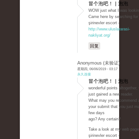
冒个泡吧！ | 泡泡
WOW just what I was looking
Came here by searching for
şirinevler escort -
http://www.uluslararasi-
nakliyat.org/
回复
Anonymous (未验证)
星期四, 06/06/2019 - 03:17
永久连接
冒个泡吧！ | 泡泡
wonderful points altogether,
just gained a new reader.
What may you recommend 
your submit that you just m
few days
ago? Any certain?
Take a look at my web page
şirinevler escort -