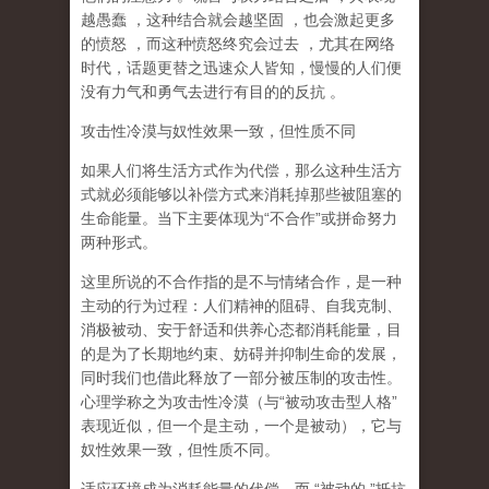
越愚蠢
，这种结合就会越坚固
，也会激起更多
的愤怒
，而这种愤怒终究会过去
，尤其在网络
时代，话题更替之迅速众人皆知，慢慢的人们便
没有力气和勇气去进行有目的的反抗
。
攻击性冷漠与奴性效果一致，但性质不同
如果人们将生活方式作为代偿，那么这种生活方
式就必须能够以补偿方式来消耗掉那些被阻塞的
生命能量。当下主要体现为
“
不合作
”
或拼命努力
两种形式。
这里所说的不合作指的
是不与情绪合作
，是一种
主动的行为过程：人们精神的阻碍、自我克制、
消极被动、安于舒适和供养心态都消耗能量，目
的是为了长期地约束、妨碍并抑制生命的发展，
同时我们也借此释放了一部分被压制的攻击性。
心理学称之为
攻击性冷漠
（
与
“
被动攻击型人格
”
表现近似，但一个是主动，一个是被动
），它与
奴性效果一致，但性质不同。