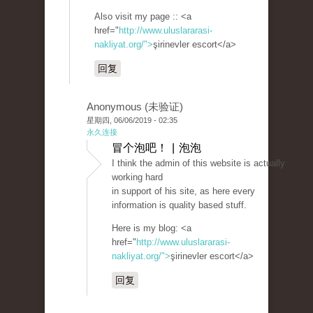
Also visit my page :: <a
href="
http://www.uluslararasi-
nakliyat.org/">
şirinevler escort</a>
回复
Anonymous (未验证)
星期四, 06/06/2019 - 02:35
永久连接
冒个泡吧！ | 泡泡
I think the admin of this website is actually
working hard
in support of his site, as here every
information is quality based stuff.
Here is my blog: <a
href="
http://www.uluslararasi-
nakliyat.org/">
şirinevler escort</a>
回复