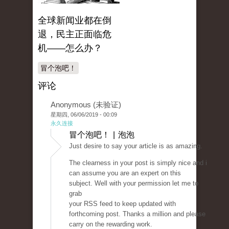
全球新闻业都在倒
退，民主正面临危
机——怎么办？
冒个泡吧！
评论
Anonymous (未验证)
星期四, 06/06/2019 - 00:09
永久连接
冒个泡吧！ | 泡泡
Just desire to say your article is as amazing.
The clearness in your post is simply nice and i
can assume you are an expert on this
subject. Well with your permission let me to
grab
your RSS feed to keep updated with
forthcoming post. Thanks a million and please
carry on the rewarding work.