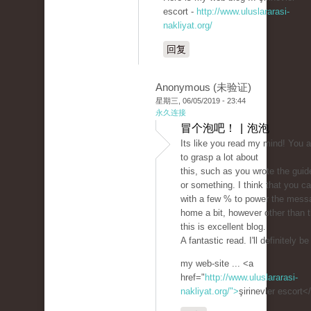
escort -
http://www.uluslararasi-
nakliyat.org/
回复
Anonymous (未验证)
星期三, 06/05/2019 - 23:44
永久连接
冒个泡吧！ | 泡泡
Its like you read my mind! You 
to grasp a lot about
this, such as you wrote the guide
or something. I think that you c
with a few % to power the mess
home a bit, however other than t
this is excellent blog.
A fantastic read. I'll definitely b
my web-site ... <a
href="
http://www.uluslararasi-
nakliyat.org/">
şirinevler escort<