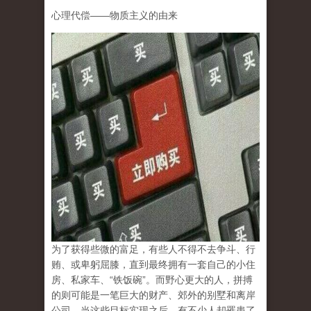
心理代偿
——
物质主义的由来
为了获得些微的富足，有些人不得不去争斗、行
贿、或卑躬屈膝，直到最终拥有一套自己的小住
房、私家车、
“
铁饭碗
”
。而野心更大的人，拼搏
的则可能是一笔巨大的财产、郊外的别墅和离岸
公司。当这些目标实现之后，有不少人却罹患了