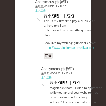
Anonymous (未验证)
星期三, 06/05/2019 - 20:26
永久连接
冒个泡吧！ | 泡泡
This is my first time pay a quick visit
at here and i am
truly happy to read everthing at one
place.
Look into my weblog; şirinevler escort
-
http://www.uluslararasi-nakliyat.org/
回复
Anonymous (未验证)
星期四, 06/06/2019 - 05:44
永久连接
冒个泡吧！ | 泡泡
Magnificent beat ! I wish to apprentice
while you amend your website, how
could i subscribe for a blog
website? The account aided me a