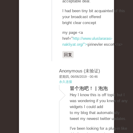
acceptable deal.
I had been tiny bit acquainted of this
your broadcast offered
bright clear concept
my page <a
href="
http://www.uluslararasi-
nakliyat.org/">
şirinevler escort</a>
回复
Anonymous (未验证)
星期四, 06/06/2019 - 00:46
永久连接
冒个泡吧！ | 泡泡
Hey I know this is off topic but I
was wondering if you knew of any
widgets I could add
to my blog that automatically
tweet my newest twitter updates.
I've been looking for a plug-in like