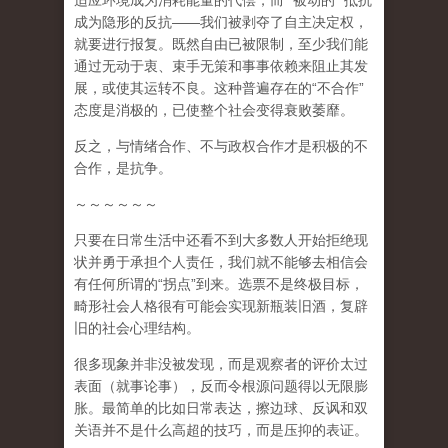
适应环境成为消耗能量的代偿，而
“
被动的
”
抵抗
成为隐形的反抗
——
我们被剥夺了自主决定权，
就要进行报复。既然自由已被限制，至少我们能
通过无动于衷、束手无策和事事依赖来阻止其发
展，或使其运转不良。这种普遍存在的
“
不合作
”
态度是消极的，已使整个社会变得衰败萎靡。
反之，与情绪合作、不与政权合作才是积极的不
合作，是抗争。
～～～～～～
只要在日常生活中还看不到大多数人开始拒绝现
状并勇于承担个人责任，我们就不能够去相信会
有任何所谓的
“
拐点
”
到来
。选票不是终极目标，
畸形社会人格很有可能会实现新瓶装旧酒，复辟
旧的社会心理结构。
很多现象并非没被发现，而是观察者的评价太过
表面（就事论事），反而令根源问题得以无限膨
胀。最简单的比如日常表达，擦边球、反讽和双
关语并不是什么高超的技巧，而是压抑的表证。