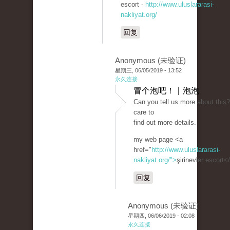
escort -
http://www.uluslararasi-
nakliyat.org/
回复
Anonymous (未验证)
星期三, 06/05/2019 - 13:52
永久连接
冒个泡吧！ | 泡泡
Can you tell us more about this? 
care to
find out more details.
my web page <a
href="
http://www.uluslararasi-
nakliyat.org/">
şirinevler escort<
回复
Anonymous (未验证)
星期四, 06/06/2019 - 02:08
永久连接