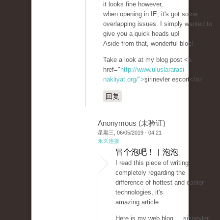
it looks fine however,
when opening in IE, it's got some
overlapping issues. I simply wanted to
give you a quick heads up!
Aside from that, wonderful blog!
Take a look at my blog post <a
href="
http://www.uluslararasi-
nakliyat.org/">
şirinevler escort</a>
回复
Anonymous (未验证)
星期三, 06/05/2019 - 04:21
永久连接
冒个泡吧！ | 泡泡
I read this piece of writing
completely regarding the
difference of hottest and earlier
technologies, it's
amazing article.
Here is my web blog ... şirinevler