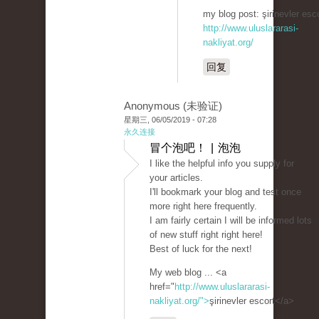
my blog post: şirinevler esco
http://www.uluslararasi-
nakliyat.org/
回复
Anonymous (未验证)
星期三, 06/05/2019 - 07:28
永久连接
冒个泡吧！ | 泡泡
I like the helpful info you supply for
your articles.
I'll bookmark your blog and test once
more right here frequently.
I am fairly certain I will be informed lots
of new stuff right right here!
Best of luck for the next!
My web blog ... <a
href="
http://www.uluslararasi-
nakliyat.org/">
şirinevler escort</a>