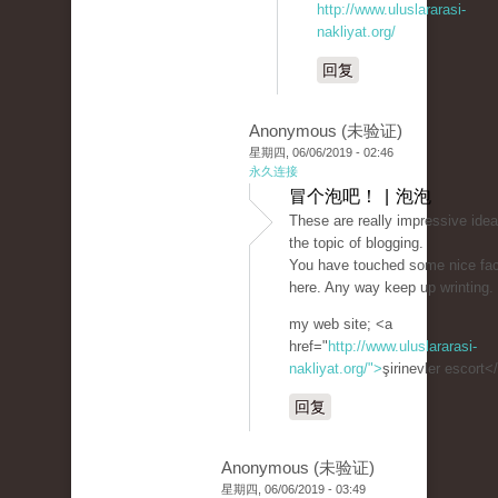
http://www.uluslararasi-
nakliyat.org/
回复
Anonymous (未验证)
星期四, 06/06/2019 - 02:46
永久连接
冒个泡吧！ | 泡泡
These are really impressive idea
the topic of blogging.
You have touched some nice fac
here. Any way keep up wrinting.
my web site; <a
href="
http://www.uluslararasi-
nakliyat.org/">
şirinevler escort<
回复
Anonymous (未验证)
星期四, 06/06/2019 - 03:49