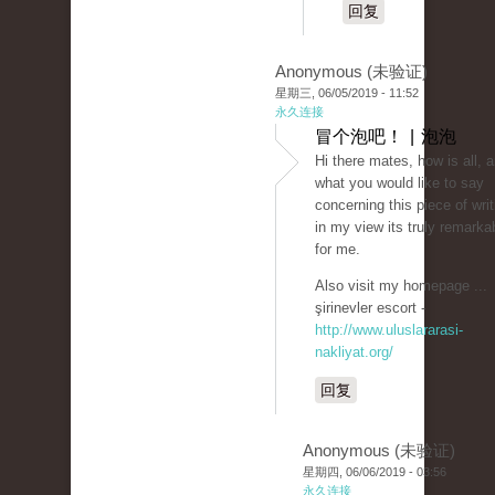
回复
Anonymous (未验证)
星期三, 06/05/2019 - 11:52
永久连接
冒个泡吧！ | 泡泡
Hi there mates, how is all, 
what you would like to say
concerning this piece of writ
in my view its truly remarka
for me.
Also visit my homepage ...
şirinevler escort -
http://www.uluslararasi-
nakliyat.org/
回复
Anonymous (未验证)
星期四, 06/06/2019 - 03:56
永久连接