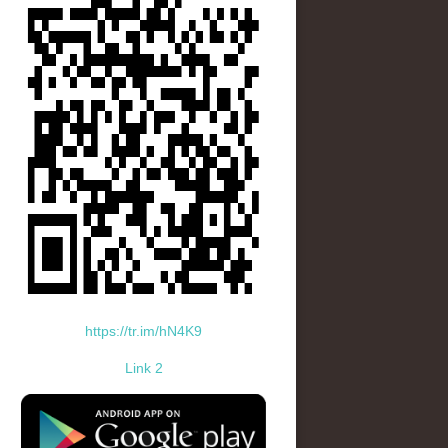
https://tr.im/hN4K9
Link 2
standard-icon-googleplay-app-store.png