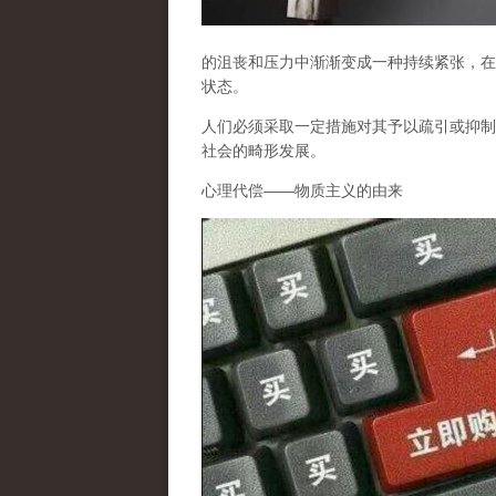
的沮丧和压力中渐渐变成一种持续紧张，在
状态。
人们必须采取一定措施对其予以疏引或抑制
社会的畸形发展。
心理代偿
——
物质主义的由来