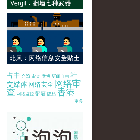
占中
社
台湾
审查
微博
新闻自由
网络审
交媒体
网络安全
查
香港
翻墙
网络监控
隐私
更多
pao-pao-banner-mirror-site-120814.jpg