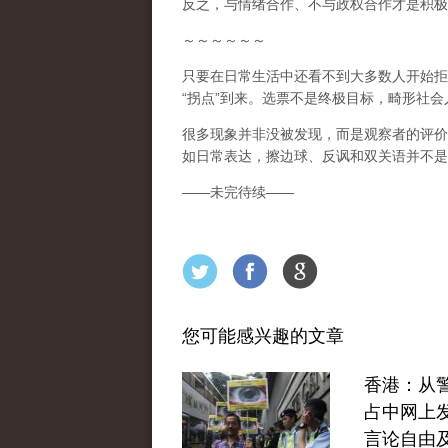
反之，与情绪合作、不与政权合作才是积极
～～～～～～
只要在日常生活中还看不到大多数人开始拒
“
拐点
”
到来
。选票不是终极目标，畸形社会
很多现象并非没被发现，而是观察者的评价
如日常表达，擦边球、反讽和双关语并不是
——
未完待续
——
您可能感兴趣的文章
香港：从
占中网上
言论自由