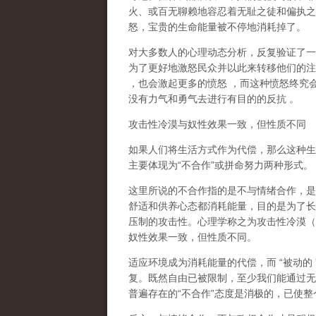
火、或百无聊赖地容忍着无耻之徒和偏执之
怒，宝贵的生命能量被不停地消耗掉了。
对大多数人的心理动态分析，反复验证了一
为了更好地激怒民众并以此来转移他们的注
，也会激起更多的愤怒
，而这种愤怒终究
没有力气和勇气去进行有目的的反抗
。
攻击性冷漠与奴性效果一致，但性质不同
如果人们将生活方式作为代偿，那么这种生
主要体现为
“
不合作
”
或拼命努力两种形式。
这里所说的不合作指的
是不与情绪合作
，是
舒适和供养心态都消耗能量，目的是为了长
压制的攻击性。心理学称之为
攻击性冷漠
（
奴性效果一致，但性质不同。
适应环境成为消耗能量的代偿，而
“
被动的
复。既然自由已被限制，至少我们能通过无
普遍存在的
“
不合作
”
态度是消极的，已使整