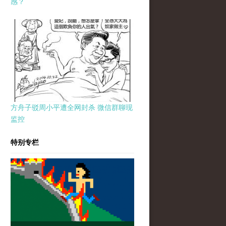
感？
方舟子驳周小平遭全网封杀 微信群聊现
监控
特别专栏