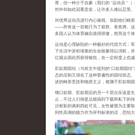
胃，但一种介于自豪（
我们的
“
运动员
”
）
对外却如此冠冕堂皇，让许多人难以忍受。
对优秀运动员进行内心摧残、加剧他们畸形
——
所有这一切都只为了获胜、拿奖牌。这
多国人认为体育确实值得骄傲，然而这个体
运动是心理缺陷的一种极好的代偿方式
：军
下生活中淤积堵塞的生命能量得以消耗，并
亿观众因此而获得愉悦，在一定程度上也减
肛欲期固结
（与前文中提到的
“
口欲期固结
”
态的压制又强化了这种普遍性的固结状态。
述的畸形竞技和物质主义，都属于肛欲期固
继口欲期、肛欲期后的另一个层次应该是
生
止，不过人们倒是总能搞到下载和私下的传
沙射影的讽刺四处可见，女性被视为主要取
到性高潮的能力作为评判标准的话，恐怕大