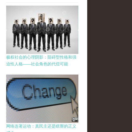
极权社会的心理阴影：阻碍型性格和强
迫性人格——社会角色的代偿可能
网络连署运动：真民主还是瞎掰的正义