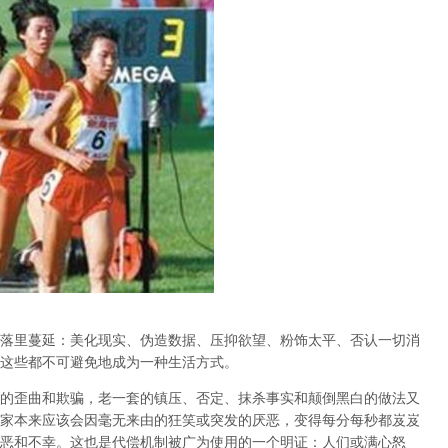
落里蔓延：美化现实、伪造数据、压抑欲望、粉饰太平、否认一切消
这些都不可避免地成为一种生活方式。
的歪曲和欺骗，老一套的镇压、否定、抹杀事实和颠倒黑白的做法又
家本来应该会因毫无来由的狂笑或突发的厌恶，变得每分每秒都岌岌
恶和不幸。这也是代偿机制被广为使用的一个明证：人们或满心怒