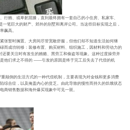
、行贿、或卑躬屈膝，直到最终拥有一套自己的小住房、私家车、
是一笔巨大的财产、郊外的别墅和离岸公司。当这些目标实现之后，
率飙高。
紧张暂时搁置。大房间尽管宽敞舒服，但他们却不知道生活如何继
碌而成功转移：装修布置、购买材料、组织施工，因材料和劳动力的
时还要关注时有发生的贿赂、黑劳工和偷盗等现象。这种过度操劳并
是他们求之不得的
——
引发的原因是终于完工后失去了代偿的机
严重颠倒的生活方式的一种代偿机制，主要表现为对金钱和更多消费
陷综合症，以及掩盖内心的贫乏。由此导致的慢性而持久的饥饿状态
电商销售数据和海外爆买现象中可见一斑。