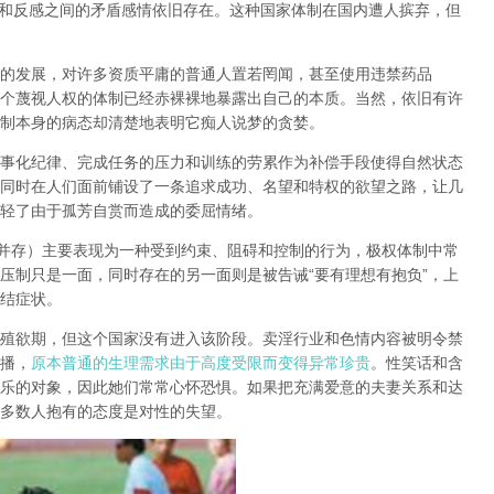
和反感之间的矛盾感情依旧存在。这种国家体制在国内遭人摈弃，但
的发展，对许多资质平庸的普通人置若罔闻，甚至使用违禁药品
个蔑视人权的体制已经赤裸裸地暴露出自己的本质。当然，依旧有许
制本身的病态却清楚地表明它痴人说梦的贪婪。
事化纪律、完成任务的压力和训练的劳累作为补偿手段使得自然状态
同时在人们面前铺设了一条追求成功、名望和特权的欲望之路，让几
轻了由于孤芳自赏而造成的委屈情绪。
并存）主要表现为一种受到约束、阻碍和控制的行为，极权体制中常
压制只是一面，同时存在的另一面则是被告诫
“
要有理想有抱负
”
，上
结症状。
殖欲期
，但这个国家没有进入该阶段。卖淫行业和色情内容被明令禁
播，
原本普通的生理需求由于高度受限而变得异常珍贵
。性笑话和含
乐的对象，因此她们常常心怀恐惧。如果把充满爱意的夫妻关系和达
多数人抱有的态度是对性的失望。