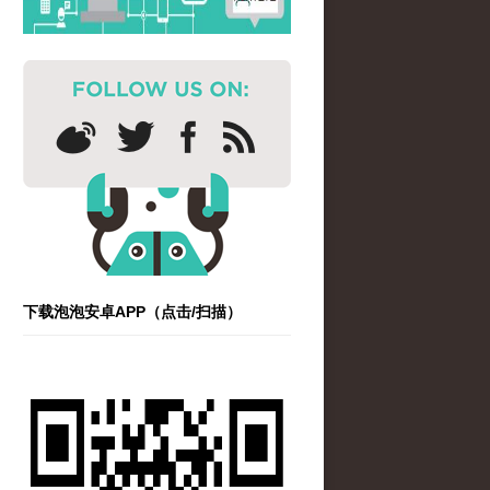
下载泡泡安卓APP（点击/扫描）