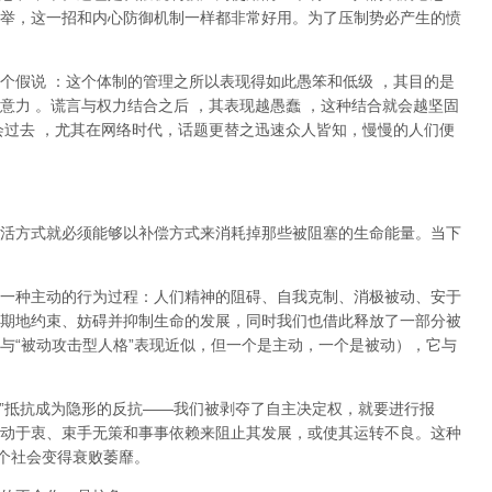
举，这一招和内心防御机制一样都非常好用。为了压制势必产生的愤
个假说
：这个体制的管理之所以表现得如此愚笨和低级
，其目的是
意力
。谎言与权力结合之后
，其表现越愚蠢
，这种结合就会越坚固
会过去
，尤其在网络时代，话题更替之迅速众人皆知，慢慢的人们便
活方式就必须能够以补偿方式来消耗掉那些被阻塞的生命能量。当下
一种主动的行为过程：人们精神的阻碍、自我克制、消极被动、安于
期地约束、妨碍并抑制生命的发展，同时我们也借此释放了一部分被
与
“
被动攻击型人格
”
表现近似，但一个是主动，一个是被动
），它与
”
抵抗成为隐形的反抗
——
我们被剥夺了自主决定权，就要进行报
动于衷、束手无策和事事依赖来阻止其发展，或使其运转不良。这种
个社会变得衰败萎靡。