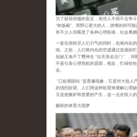
为了获得些微的富足，有些人不得不去争斗
“
铁饭碗
”
。而野心更大的人，拼搏的则可能
有不少人却罹患了各种心理疾病，社会离婚
一套住房耗尽人们力气的同时，也将内在的
续。之前，人们将内在的空虚通过造屋的忙
短缺又免不了费神去
“
拉关系走后门
”
，同
不是引发心理危机的原因，相反，忙碌恰恰
会。
“
口欲期固结
”
是普遍现象，它是对大批人
的强烈欲望。人们用这种欲望来缓解心理缺
又促使嫉妒和贪婪的产生，这一点在惊人的
极权的体育大国梦