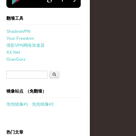
翻墙工具
ShadowVPN
Your Freedom
倩影VPN网络加速器
XX-Net
GranGorz
搜索表单
搜索
镜像站点 （免翻墙）
泡泡
镜像
#1
泡泡
镜像#2
热门文章