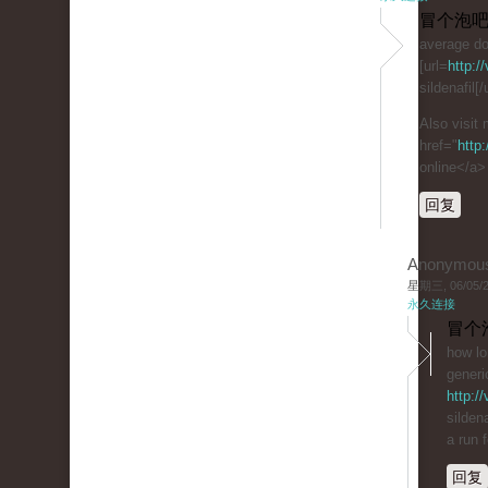
冒个泡吧
average do
[url=
http:/
sildenafil[
Also visit
href="
http
online</a>
回复
Anonymou
星期三, 06/05/20
永久连接
冒个
how lo
generi
http:/
sildena
a run 
回复