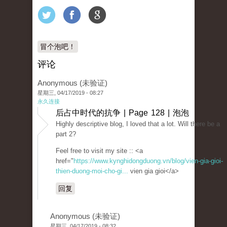
冒个泡吧！
评论
Anonymous (未验证)
星期三, 04/17/2019 - 08:27
永久连接
后占中时代的抗争 | Page 128 | 泡泡
Highly descriptive blog, I loved that a lot. Will there be a
part 2?
Feel free to visit my site :: <a
href="
https://www.kynghidongduong.vn/blog/vien-gia-gioi-
thien-duong-moi-cho-gi...
vien gia gioi</a>
回复
Anonymous (未验证)
星期三, 04/17/2019 - 08:32