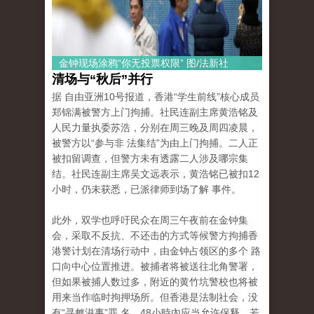
金钟现场涂鸦“你无投票权限” 图/法新社
清场与“秋后”并行
据 自由亚洲10号报道，香港“学生前线”核心成员
郑锦满被警方上门拘捕。社民连副主席黄浩铭及
人民力量执委苏浩，分别在周三晚及周四凌晨，
被警方以“参与非 法集结”为由上门拘捕。二人正
被扣留调查，但警方未有透露二人涉及哪宗集
结。社民连副主席吴文远表示，黄浩铭已被扣12
小时，仍未获悉，已派律师到场了解 事件。
此外，双学也呼吁民众在周三午夜前在金钟集
会，采取不反抗、不还击的方式等候警方拘捕香
港警计划在清场行动中，由金钟占领区的多个 路
口向中心位置推进。被捕者将被送往北角警署，
但如果被捕人数过多，附近的黄竹坑警校也将被
用来当作临时拘押场所。但香港是法制社会，没
有“寻衅滋事”罪 名，48小時內应当允许保释，若