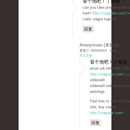
冒个泡吧！ | 泡泡
can you take propecia and si
href="
http://viagrabs.com"
cialis viagra together.
回复
Anonymous (未验证)
星期三, 06/05/2019 - 14:09
永久连接
冒个泡吧！ | 泡泡
priser på sildenafil i tha
http://viagrabs.com/
bu
sildenafil.
sildenafil side effects a
warnings.
Feel free to surf to my 
site; buy viagra -
http://viagrabs.com/
回复