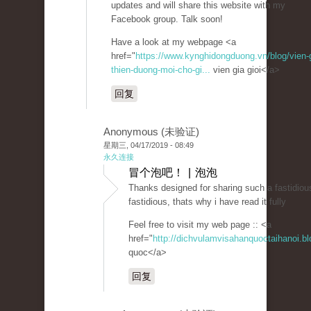
updates and will share this website with my
Facebook group. Talk soon!
Have a look at my webpage <a
href="
https://www.kynghidongduong.vn/blog/vien-g
thien-duong-moi-cho-gi...
vien gia gioi</a>
回复
Anonymous (未验证)
星期三, 04/17/2019 - 08:49
永久连接
冒个泡吧！ | 泡泡
Thanks designed for sharing such a fastidious 
fastidious, thats why i have read it fully
Feel free to visit my web page :: <a
href="
http://dichvulamvisahanquoctaihanoi.b
quoc</a>
回复