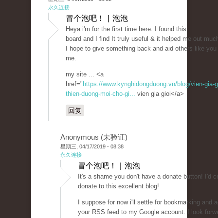
永久连接
冒个泡吧！ | 泡泡
Heya i'm for the first time here. I found this
board and I find It truly useful & it helped me out muc
I hope to give something back and aid others like you
me.
my site ... <a
href="
https://www.kynghidongduong.vn/blog/vien-gia-gi
thien-duong-moi-cho-gi...
vien gia gioi</a>
回复
Anonymous (未验证)
星期三, 04/17/2019 - 08:38
永久连接
冒个泡吧！ | 泡泡
It's a shame you don't have a donate button! I'd ce
donate to this excellent blog!
I suppose for now i'll settle for bookmarking and 
your RSS feed to my Google account. I look forw