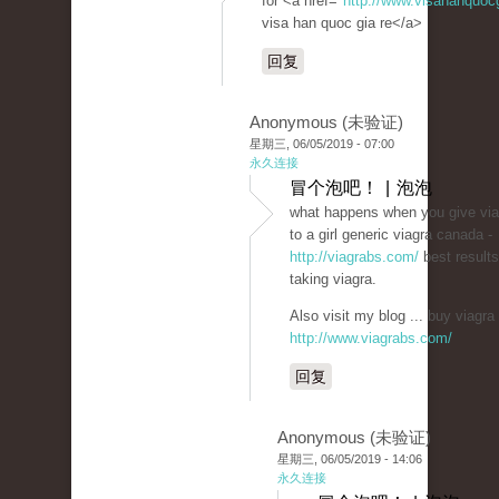
for <a href="
http://www.visahanquoc
visa han quoc gia re</a>
回复
Anonymous (未验证)
星期三, 06/05/2019 - 07:00
永久连接
冒个泡吧！ | 泡泡
what happens when you give via
to a girl generic viagra canada -
http://viagrabs.com/
best results
taking viagra.
Also visit my blog ... buy viagra 
http://www.viagrabs.com/
回复
Anonymous (未验证)
星期三, 06/05/2019 - 14:06
永久连接