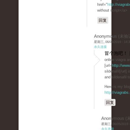
href="
http://viagra
without script</a>
回复
Anonymous (未验
星期三, 06/05/2019 - 14:
永久连接
冒个泡吧！ 
online viagra an
[url=
http://www
sildenafil[/url] 
and sildenafil t
Here is my blog
http://viagrabs
回复
Anonymous 
星期三, 06/05/2019 -
永久连接