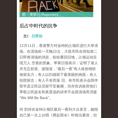
图：美联社/Reporters
后占中时代的抗争
文/:
贝带劲
12月11日，香港警方对金钟的占领区进行大举清
场。在清场前一天晚22点，大批市民在得知第二
日即将清场的消息，纷纷重回旧地，占领运动呈
现万人 空巷的景象。苹果日报表示：证明了港人
并无忘初衷。据报道，“最后一夜”有人收拾细软
保留实力；有人以扫描留下最美丽的画面；有人
拍照留念；有人不舍而落 泪。有市民表示会陪伴
双学及泛民议员留守至被捕，但亦告诉政府他们
爭取公民提名和真普选的诉求不会因清场而消逝
“We Will Be Back”。
何 韵诗在金钟占领区最后一夜到大台发言，她指
自己第一次上台唱《撑起雨伞》时相当紧张，但