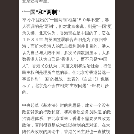
北京还寄希望。
“一国”和“两制”
邓 小平提出的“一国两制”框架“５０年不变”，港
人强调的是“两制”，但对北京来说，则是“一国”更
为关键。北京认为，香港现在是中国的了，它在
１９８４年 与英国签署联合声明是为了收回香
港，而扩大香港人的民主权利则并非目的。港人
认为自己与大陆不同，多次民调数据显示，大多
数香港人认为自己是“香港人”， 而不只是“中国
人”。香港民众认为，高度文明和法治社会，行使
民主权利是理所当然的事。但北京将香港普选一
事当作对“一国”的挑战，发表的《白皮书》也展
示了，北京是不会在相关“主权问题”上轻易让步
的。
中央起草《基本法》时的构思是，建立一个没有
政党背景的行政长官、和高素质公务员队伍 的政
治管理体系。在北京看来，香港不需要发展政党
政治，否则很容易成为难以控制的反对派。在大
陆代表政权的舆论中，香港的民主派也一直被视