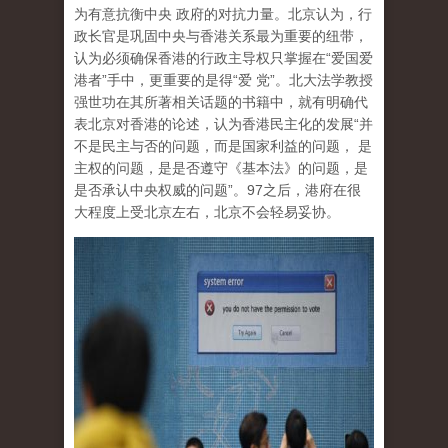
为有意抗衡中央 政府的对抗力量。北京认为，行
政长官是巩固中央与香港关系最为重要的纽带，
认为必须确保香港的行政主导权只掌握在“爱国爱
港者”手中，更重要的是得“爱 党”。北大法学教授
强世功在其所著相关话题的书籍中，就有明确代
表北京对香港的论述，认为香港民主化的发展“并
不是民主与否的问题，而是国家利益的问题， 是
主权的问题，是是否遵守《基本法》的问题，是
是否承认中央权威的问题”。97之后，港府在很
大程度上受北京左右，北京不会轻易妥协。