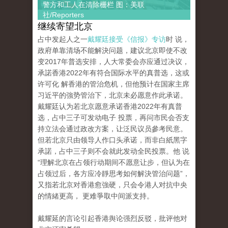
警方和工人在清除栅栏 图：美联
社/Reporters
继续寄望北京
占中发起人之一
戴耀廷接受《信报》专访
时 说，
政府单靠清场不能解決问题，建议北京即使不改
变2017年普选安排，人大常委会亦应通过决议，
承諾香港2022年有符合国际水平的真普选，这或
许可化 解香港的管治危机，但他预计在国家主席
习近平的強势管治下，北京未必愿意作此承诺。
戴耀廷认为若北京愿意承诺香港2022年有真普
选，占中三子可发动电子 投票，再问市民会否支
持立法会通过政改方案，让泛民议员參考民意。
但若北京只由领导人作口头承诺，而非白紙黑字
承諾，占中三子则不会就此发动全民投票。他 说
“理解北京在占领行动期间不愿意让步，但认为在
占领过后，各方应冷靜思考如何解決管治问题”，
又指若北京对香港愈強硬，只会令港人对抗中央
的情緒更高， 更难爭取中间派支持。
戴耀延的言论引起香港舆论强烈反驳，批评他对