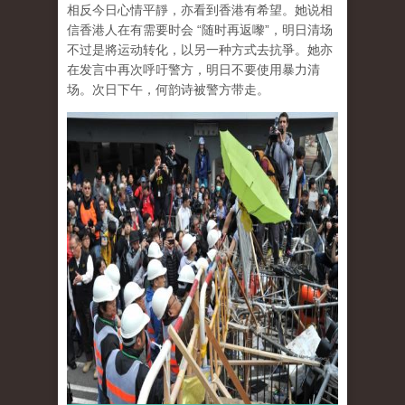
相反今日心情平靜，亦看到香港有希望。她说相
信香港人在有需要时会 “随时再返嚟”，明日清场
不过是將运动转化，以另一种方式去抗爭。她亦
在发言中再次呼吁警方，明日不要使用暴力清
场。次日下午，何韵诗被警方带走。