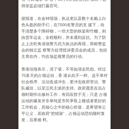
得坐监必须打贏官司。
据报道，在金钟现场，执达吏以及数十名戴上白
色头盔的助手们，在7000名警员的支 援下，动
手清楚多个障碍物，一些大型的铁架和竹棚，则
由货车运走，全程顺利，并未遇到反抗。为了防
止上次旺角清场警方武力执法的再现，简称警监
会的独立监 察警方处理投诉委员会的成员，包括
主席在内，均在场监视警员的行动。
香港信报表示，清了場，不等如清走民怨。经过
70多天的占领运动，香 港从此不一样。这不单对
社会秩序、法治造成冲击，更冲击政府管治、警
队威信，以至泛民主派的支持。政府愿意在后占
领时期作出修补工作，有回应胜于无；只是 占领
运动的爆发并非单纯是市民爭取上楼或者更好的
工作机会，其核心之中的核心价值，是希望有公
平公义，若政府“把错脉”，占领运动恐怕随时复
发，后果难 料。