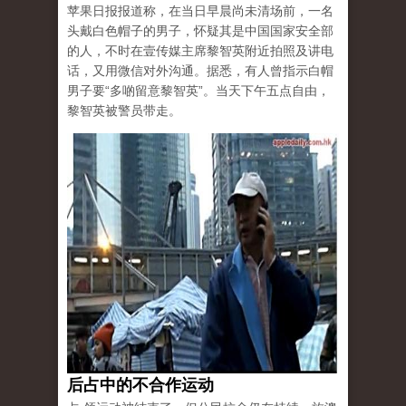
苹果日报报道称，在当日早晨尚未清场前，一名
头戴白色帽子的男子，怀疑其是中国国家安全部
的人，不时在壹传媒主席黎智英附近拍照及讲电
话，又用微信对外沟通。据悉，有人曾指示白帽
男子要“多啲留意黎智英”。当天下午五点自由，
黎智英被警员带走。
后占中的不合作运动