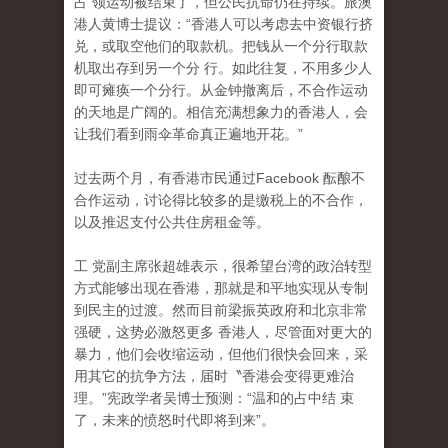
占 领运动被结束了，但公民抗命仍在持续。旅澳
港人黄博士提议：“香港人可以考虑去中资银行挤
兑，或取空他们的取款机。把钱从一个分行取款
机取出存到另一个分 行。如此往复，不用多少人
即可瘫痪一个分行。从金钟撤离后，不合作运动
的天地是广阔的。相信充满想象力的香港人，会
让我们看到雨伞革命真正遍地开花。”
过去两个月，有香港市民通过Facebook 酝酿不
合作运动，讨论得比较多的是缴税上的不合作
，
以及推迟支付公共住房租金等。
工 党副主席张超雄表示，很希望台湾的政治转型
方式能够出现在香港，那就是和平地实现从专制
到民主的过渡。然而目前梁振英政府和北京非常
强硬，这势必激怒更多 香港人，尽管面对更大的
暴力，他们会收缩运动，但他们很快会回来，采
用其它的抗争方法，届时〝香港会变得更难治
理。”宪政学者吴博士预测：“温和的占中结 束
了，未来的愤怒时代即将到来”。