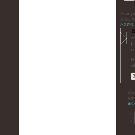
Anony
星期三, 06/
永久连接
冒
wh
[u
on
He
si
An
星期三,
永久