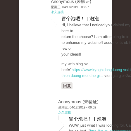
Anonymous (未验证)
星期三, 04/17/2019 - 08:57
永久连接
冒个泡吧！ | 泡泡
Hi, i believe that i noticed you visited my
here to
return the choose?.I am attempting to in 
to enhance my website!I assume its ok 
few of
your ideas!!
my web blog <a
href="
https://www.kynghidongduong.vn/blo
thien-duong-moi-cho-gi...
vien gia gioi</a
回复
Anonymous (未验证)
星期三, 04/17/2019 - 09:02
永久连接
冒个泡吧！ | 泡泡
WOW just what I was looking for. C