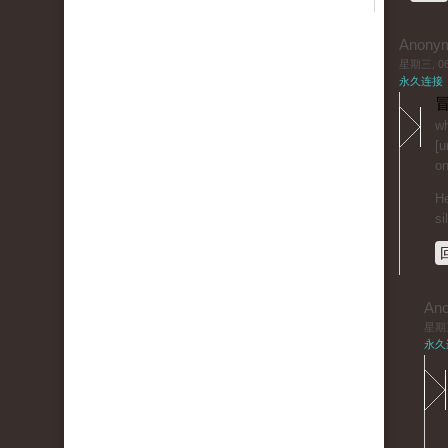
Anony
星期三, 06/
永久连接
冒
wh
[u
on
He
si
An
星期三,
永久