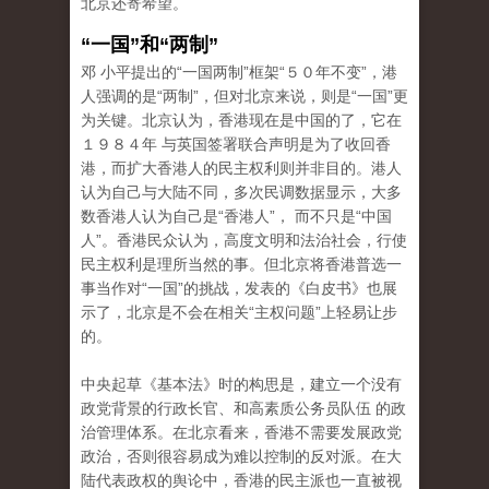
北京还寄希望。
“一国”和“两制”
邓 小平提出的“一国两制”框架“５０年不变”，港
人强调的是“两制”，但对北京来说，则是“一国”更
为关键。北京认为，香港现在是中国的了，它在
１９８４年 与英国签署联合声明是为了收回香
港，而扩大香港人的民主权利则并非目的。港人
认为自己与大陆不同，多次民调数据显示，大多
数香港人认为自己是“香港人”， 而不只是“中国
人”。香港民众认为，高度文明和法治社会，行使
民主权利是理所当然的事。但北京将香港普选一
事当作对“一国”的挑战，发表的《白皮书》也展
示了，北京是不会在相关“主权问题”上轻易让步
的。
中央起草《基本法》时的构思是，建立一个没有
政党背景的行政长官、和高素质公务员队伍 的政
治管理体系。在北京看来，香港不需要发展政党
政治，否则很容易成为难以控制的反对派。在大
陆代表政权的舆论中，香港的民主派也一直被视