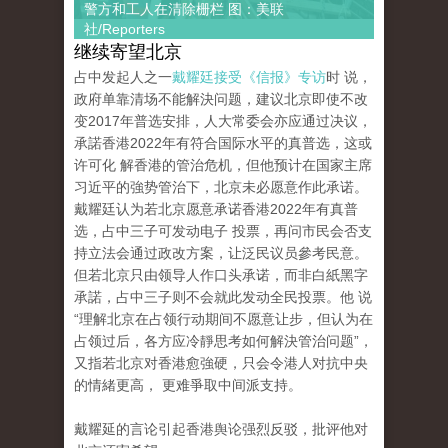
警方和工人在清除栅栏 图：美联
社/Reporters
继续寄望北京
占中发起人之一
戴耀廷接受《信报》专访
时 说，
政府单靠清场不能解決问题，建议北京即使不改
变2017年普选安排，人大常委会亦应通过决议，
承諾香港2022年有符合国际水平的真普选，这或
许可化 解香港的管治危机，但他预计在国家主席
习近平的強势管治下，北京未必愿意作此承诺。
戴耀廷认为若北京愿意承诺香港2022年有真普
选，占中三子可发动电子 投票，再问市民会否支
持立法会通过政改方案，让泛民议员參考民意。
但若北京只由领导人作口头承诺，而非白紙黑字
承諾，占中三子则不会就此发动全民投票。他 说
“理解北京在占领行动期间不愿意让步，但认为在
占领过后，各方应冷靜思考如何解決管治问题”，
又指若北京对香港愈強硬，只会令港人对抗中央
的情緒更高， 更难爭取中间派支持。
戴耀延的言论引起香港舆论强烈反驳，批评他对