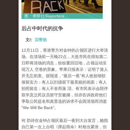
图：美联社/Reporters
后占中时代的抗争
文/:
贝带劲
12月11日，香港警方对金钟的占领区进行大举清
场。在清场前一天晚22点，大批市民在得知第二
日即将清场的消息，纷纷重回旧地，占领运动呈
现万人 空巷的景象。苹果日报表示：证明了港人
并无忘初衷。据报道，“最后一夜”有人收拾细软
保留实力；有人以扫描留下最美丽的画面；有人
拍照留念；有人不舍而落 泪。有市民表示会陪伴
双学及泛民议员留守至被捕，但亦告诉政府他们
爭取公民提名和真普选的诉求不会因清场而消逝
“We Will Be Back”。
何 韵诗在金钟占领区最后一夜到大台发言，她指
自己第一次上台唱《撑起雨伞》时相当紧张，但