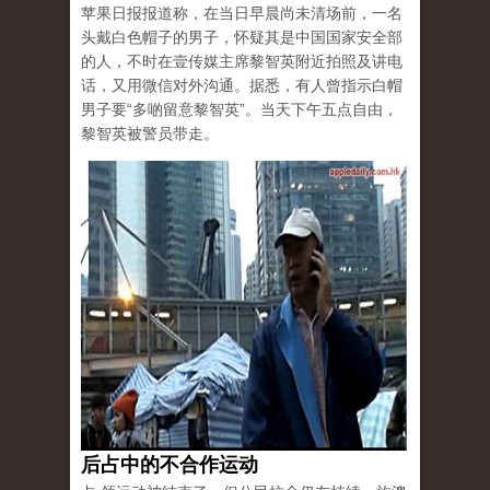
苹果日报报道称，在当日早晨尚未清场前，一名
头戴白色帽子的男子，怀疑其是中国国家安全部
的人，不时在壹传媒主席黎智英附近拍照及讲电
话，又用微信对外沟通。据悉，有人曾指示白帽
男子要“多啲留意黎智英”。当天下午五点自由，
黎智英被警员带走。
后占中的不合作运动