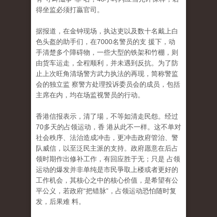
得坐监必须打贏官司。
据报道，在金钟现场，执达吏以及数十名戴上白
色头盔的助手们，在7000名警员的支 援下，动
手清楚多个障碍物，一些大型的铁架和竹棚，则
由货车运走，全程顺利，并未遇到反抗。为了防
止上次旺角清场警方武力执法的再现，简称警监
会的独立监 察警方处理投诉委员会的成员，包括
主席在内，均在场监视警员的行动。
香港信报表示，清了場，不等如清走民怨。经过
70多天的占领运动，香 港从此不一样。这不单对
社会秩序、法治造成冲击，更冲击政府管治、警
队威信，以至泛民主派的支持。政府愿意在后占
领时期作出修补工作，有回应胜于无；只是 占领
运动的爆发并非单纯是市民爭取上楼或者更好的
工作机会，其核心之中的核心价值，是希望有公
平公义，若政府“把错脉”，占领运动恐怕随时复
发，后果难 料。