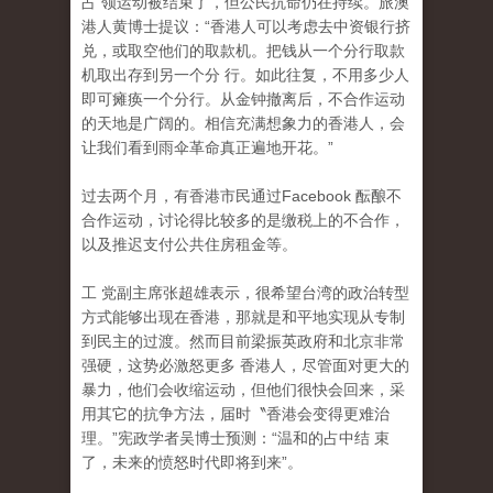
占 领运动被结束了，但公民抗命仍在持续。旅澳
港人黄博士提议：“香港人可以考虑去中资银行挤
兑，或取空他们的取款机。把钱从一个分行取款
机取出存到另一个分 行。如此往复，不用多少人
即可瘫痪一个分行。从金钟撤离后，不合作运动
的天地是广阔的。相信充满想象力的香港人，会
让我们看到雨伞革命真正遍地开花。”
过去两个月，有香港市民通过Facebook 酝酿不
合作运动，讨论得比较多的是缴税上的不合作
，
以及推迟支付公共住房租金等。
工 党副主席张超雄表示，很希望台湾的政治转型
方式能够出现在香港，那就是和平地实现从专制
到民主的过渡。然而目前梁振英政府和北京非常
强硬，这势必激怒更多 香港人，尽管面对更大的
暴力，他们会收缩运动，但他们很快会回来，采
用其它的抗争方法，届时〝香港会变得更难治
理。”宪政学者吴博士预测：“温和的占中结 束
了，未来的愤怒时代即将到来”。