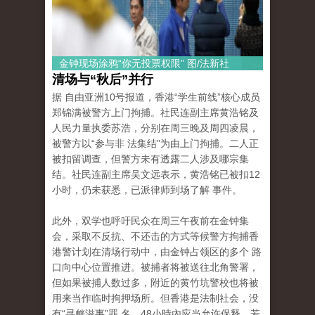
金钟现场涂鸦“你无投票权限” 图/法新社
清场与“秋后”并行
据 自由亚洲10号报道，香港“学生前线”核心成员
郑锦满被警方上门拘捕。社民连副主席黄浩铭及
人民力量执委苏浩，分别在周三晚及周四凌晨，
被警方以“参与非 法集结”为由上门拘捕。二人正
被扣留调查，但警方未有透露二人涉及哪宗集
结。社民连副主席吴文远表示，黄浩铭已被扣12
小时，仍未获悉，已派律师到场了解 事件。
此外，双学也呼吁民众在周三午夜前在金钟集
会，采取不反抗、不还击的方式等候警方拘捕香
港警计划在清场行动中，由金钟占领区的多个 路
口向中心位置推进。被捕者将被送往北角警署，
但如果被捕人数过多，附近的黄竹坑警校也将被
用来当作临时拘押场所。但香港是法制社会，没
有“寻衅滋事”罪 名，48小時內应当允许保释，若