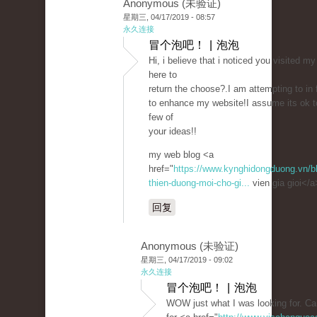
Anonymous (未验证)
星期三, 04/17/2019 - 08:57
永久连接
冒个泡吧！ | 泡泡
Hi, i believe that i noticed you visited my
here to
return the choose?.I am attempting to in 
to enhance my website!I assume its ok 
few of
your ideas!!
my web blog <a
href="
https://www.kynghidongduong.vn/blo
thien-duong-moi-cho-gi...
vien gia gioi</a
回复
Anonymous (未验证)
星期三, 04/17/2019 - 09:02
永久连接
冒个泡吧！ | 泡泡
WOW just what I was looking for. C