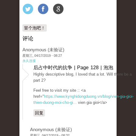
冒个泡吧！
评论
Anonymous (未验证)
星期三, 04/17/2019 - 08:27
永久连接
后占中时代的抗争 | Page 128 | 泡泡
Highly descriptive blog, I loved that a lot. Will there be a
part 2?
Feel free to visit my site :: <a
href="
https://www.kynghidongduong.vn/blog/vien-gia-gioi-
thien-duong-moi-cho-gi...
vien gia gioi</a>
回复
Anonymous (未验证)
星期三, 04/17/2019 - 08:32