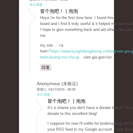
永久连接
冒个泡吧！ | 泡泡
Heya i'm for the first time here. I found this
board and I find It truly useful & it helped me out muc
I hope to give something back and aid others like you
me.
my site ... <a
href="
https://www.kynghidongduong.vn/blog/vien-gia-gi
thien-duong-moi-cho-gi...
vien gia gioi</a>
回复
Anonymous (未验证)
星期三, 04/17/2019 - 08:38
永久连接
冒个泡吧！ | 泡泡
It's a shame you don't have a donate button! I'd ce
donate to this excellent blog!
I suppose for now i'll settle for bookmarking and 
your RSS feed to my Google account. I look forw