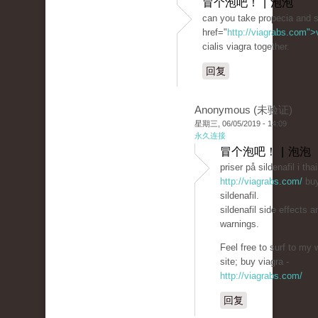
冒个泡吧！ | 泡泡
can you take propecia and si
href="
http://viagrabs.com"
cialis viagra together.
回复
Anonymous (未验证)
星期三, 06/05/2019 - 14:09
永久连接
冒个泡吧！ | 泡泡
priser på sildenafil i tha
http://viagrabs.com/
bu
sildenafil.
sildenafil side effects a
warnings.
Feel free to surf to my 
site; buy viagra -
http://viagrabs.com/
回复