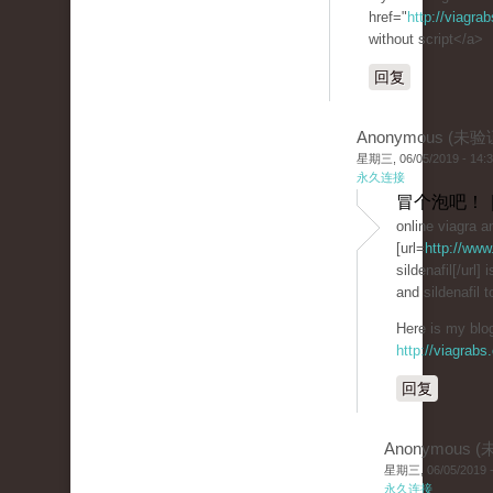
href="
http://viagra
without script</a>
回复
Anonymous (未验
星期三, 06/05/2019 - 14:
永久连接
冒个泡吧！ 
online viagra an
[url=
http://www
sildenafil[/url] 
and sildenafil t
Here is my blog
http://viagrabs
回复
Anonymous 
星期三, 06/05/2019 -
永久连接