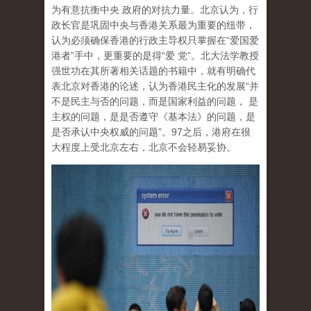
为有意抗衡中央 政府的对抗力量。北京认为，行
政长官是巩固中央与香港关系最为重要的纽带，
认为必须确保香港的行政主导权只掌握在“爱国爱
港者”手中，更重要的是得“爱 党”。北大法学教授
强世功在其所著相关话题的书籍中，就有明确代
表北京对香港的论述，认为香港民主化的发展“并
不是民主与否的问题，而是国家利益的问题， 是
主权的问题，是是否遵守《基本法》的问题，是
是否承认中央权威的问题”。97之后，港府在很
大程度上受北京左右，北京不会轻易妥协。