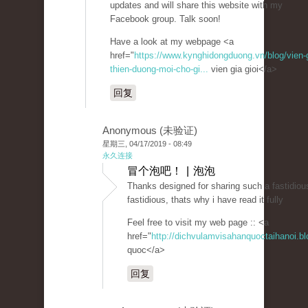
updates and will share this website with my
Facebook group. Talk soon!
Have a look at my webpage <a
href="
https://www.kynghidongduong.vn/blog/vien-g
thien-duong-moi-cho-gi...
vien gia gioi</a>
回复
Anonymous (未验证)
星期三, 04/17/2019 - 08:49
永久连接
冒个泡吧！ | 泡泡
Thanks designed for sharing such a fastidious 
fastidious, thats why i have read it fully
Feel free to visit my web page :: <a
href="
http://dichvulamvisahanquoctaihanoi.b
quoc</a>
回复