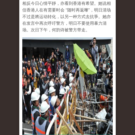
相反今日心情平靜，亦看到香港有希望。她说相
信香港人在有需要时会 “随时再返嚟”，明日清场
不过是將运动转化，以另一种方式去抗爭。她亦
在发言中再次呼吁警方，明日不要使用暴力清
场。次日下午，何韵诗被警方带走。