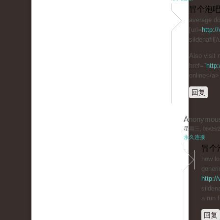
冒个泡吧
average do
[url=
http:/
sildenafil[
Also visit
href="
http
online</a>
回复
Anonymou
星期三, 06/05/20
永久连接
冒个
how lo
generi
http:/
sildena
a run 
回复