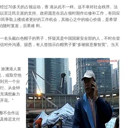
经过70多天的占领运动，香 港从此不一样。这不单对社会秩序、法
以至泛民主派的支持。政府愿意在后占领时期作出修补工作，有回应
市民爭取上楼或者更好的工作机会，其核心之中的核心价值，是希望
怕随时复发，后果难 料。
一名头戴白色帽子的男子，怀疑其是中国国家安全部的人，不时在壹
信对外沟通。据悉，有人曾指示白帽男子要“多啲留意黎智英”。当天
。旅澳港人黄
兑，或取空他
到另一个分
行。从金钟
充满想象力
开花。”
酝酿不合作运
及推迟支付