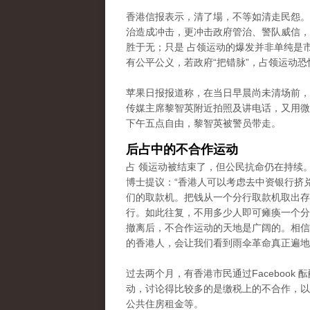
香港信报表示，清了場，不等如清走民怨。
治造成冲击，更冲击政府管治、警队威信，
胜于无；只是 占领运动的爆发并非单纯是
有公平公义，若政府“把错脉”，占领运动恐
苹果日报报道称，在当日早晨尚未清场前，
传媒主席黎智英附近拍照及讲电话，又用微
下午五点自由，黎智英被警员带走。
后占中的不合作运动
占 领运动被结束了，但公民抗命仍在持续
博士提议：“香港人可以考虑去中资银行挤
们的取款机。把钱从一个分行取款机取出存
行。如此往复，不用多少人即可瘫痪一个分
撤离后，不合作运动的天地是广阔的。相信
的香港人，会让我们看到雨伞革命真正遍地
过去两个月，有香港市民通过Facebook 
动，讨论得比较多的是缴税上的不合作
，以
公共住房租金等。