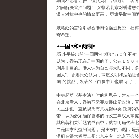
期间不愿意让步，但认为在占领过后，各方
如何解決管治问题”，又指若北京对香港愈
港人对抗中央的情緒更高， 更难爭取中间
戴耀延的言论引起香港舆论强烈反驳，批评
寄希望。
“一国”和“两制”
邓 小平提出的“一国两制”框架“５０年不变
认为，香港现在是中国的了，它在１９８４
则并非目的。港人认为自己与大陆不同，多次
国人”。香港民众认为，高度文明和法治社
国”的挑战，发表的《白皮书》也展 示了，
中央起草《基本法》时的构思是，建立一个
在北京看来，香港不需要发展政党政治，否
民主派也一直被视为有意抗衡中央 政府的
带，认为必须确保香港的行政主导权只掌握在
其所著相关话题的书籍中，就有明确代表北
而是国家利益的问题， 是主权的问题，是
港府在很大程度上受北京左右，北京不会轻