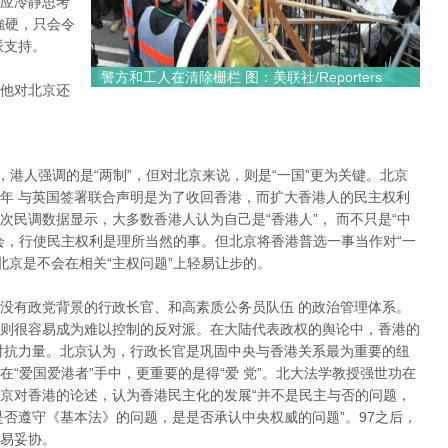
应冷靜思考
強硬，只会令
派支持。
警方和工人在清除栅栏 图：美联社/Reporters
他对北京还
”，港人强调的是“两制”，但对北京来说，则是“一国”更为关键。北京
年 与英国签署联合声明是为了收回香港，而扩大香港人的民主权利
民调数据显示，大多数香港人认为自己是“香港人”， 而不只是“中
会，行使民主权利是理所当然的事。但北京将香港普选一事当作对“一
北京是不会在相关“主权问题”上轻易让步的。
没有政党背景的行政长官、和高素质公务员队伍 的政治管理体系。
则很容易成为难以控制的反对派。在大陆代表政权的舆论中，香港的
对抗力量。北京认为，行政长官是巩固中央与香港关系最为重要的纽
“爱国爱港者”手中，更重要的是得“爱 党”。北大法学教授强世功在
京对香港的论述，认为香港民主化的发展“并不是民主与否的问题，
是否遵守《基本法》的问题，是是否承认中央权威的问题”。97之后，
易妥协。