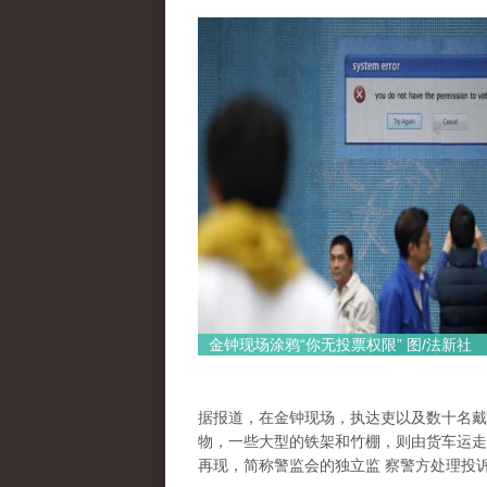
金钟现场涂鸦“你无投票权限” 图/法新社
据报道，在金钟现场，执达吏以及数十名戴
物，一些大型的铁架和竹棚，则由货车运走
再现，简称警监会的独立监 察警方处理投