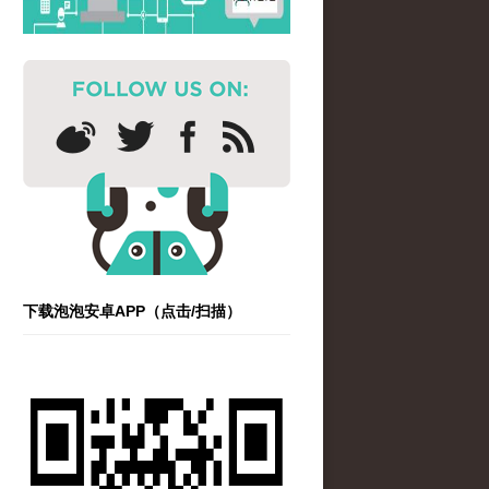
下载泡泡安卓APP（点击/扫描）