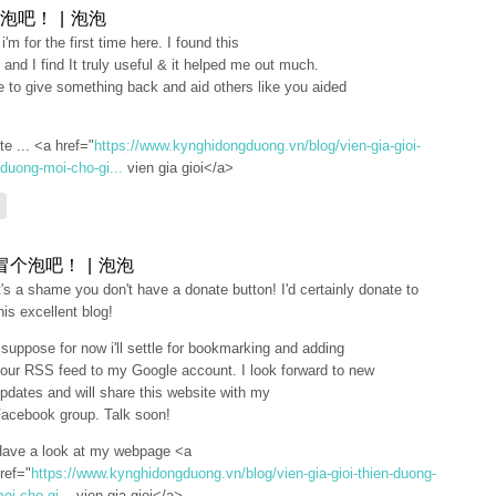
泡吧！ | 泡泡
i'm for the first time here. I found this
 and I find It truly useful & it helped me out much.
e to give something back and aid others like you aided
te ... <a href="
https://www.kynghidongduong.vn/blog/vien-gia-gioi-
-duong-moi-cho-gi...
vien gia gioi</a>
复
冒个泡吧！ | 泡泡
t's a shame you don't have a donate button! I'd certainly donate to
his excellent blog!
 suppose for now i'll settle for bookmarking and adding
our RSS feed to my Google account. I look forward to new
pdates and will share this website with my
acebook group. Talk soon!
ave a look at my webpage <a
ref="
https://www.kynghidongduong.vn/blog/vien-gia-gioi-thien-duong-
oi-cho-gi...
vien gia gioi</a>