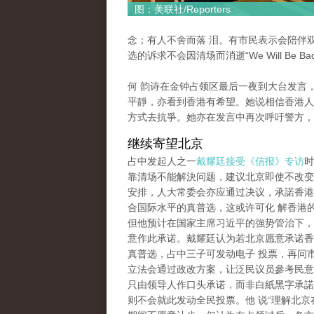
图：美联社/Reporters
念；有人不舍而落 泪。有市民表示会陪伴
选的诉求不会因清场而消逝“We Will Be Bac
何 韵诗在金钟占领区最后一夜到大台发言
平靜，亦看到香港有希望。她说相信香港人
方式去抗爭。她亦在发言中再次呼吁警方，
继续寄望北京
占中发起人之一
戴耀廷接受《信报》专访
时
靠清场不能解決问题，建议北京即使不改变2
安排，人大常委会亦应通过决议，承諾香港2
合国际水平的真普选，这或许可化 解香港
但他预计在国家主席习近平的強势管治下，
意作此承诺。戴耀廷认为若北京愿意承诺香港
真普选，占中三子可发动电子 投票，再问
立法会通过政改方案，让泛民议员參考民意
只由领导人作口头承诺，而非白紙黑字承諾
则不会就此发动全民投票。他 说“理解北京