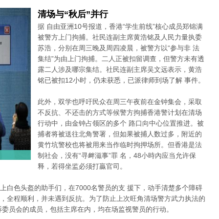
清场与“秋后”并行
据 自由亚洲10号报道，香港“学生前线”核心成员郑锦满
被警方上门拘捕。社民连副主席黄浩铭及人民力量执委
苏浩，分别在周三晚及周四凌晨，被警方以“参与非 法
集结”为由上门拘捕。二人正被扣留调查，但警方未有透
露二人涉及哪宗集结。社民连副主席吴文远表示，黄浩
铭已被扣12小时，仍未获悉，已派律师到场了解 事件。
此外，双学也呼吁民众在周三午夜前在金钟集会，采取
不反抗、不还击的方式等候警方拘捕香港警计划在清场
行动中，由金钟占领区的多个 路口向中心位置推进。被
捕者将被送往北角警署，但如果被捕人数过多，附近的
黄竹坑警校也将被用来当作临时拘押场所。但香港是法
制社会，没有“寻衅滋事”罪 名，48小時內应当允许保
释，若得坐监必须打贏官司。
上白色头盔的助手们，在7000名警员的支 援下，动手清楚多个障碍
，全程顺利，并未遇到反抗。为了防止上次旺角清场警方武力执法的
诉委员会的成员，包括主席在内，均在场监视警员的行动。