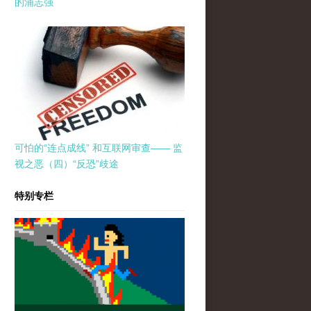
的浦志强
可怕的“连点成线” 和互联网审查—— 监
视之恶（四）“反恐”歧途
特别专栏