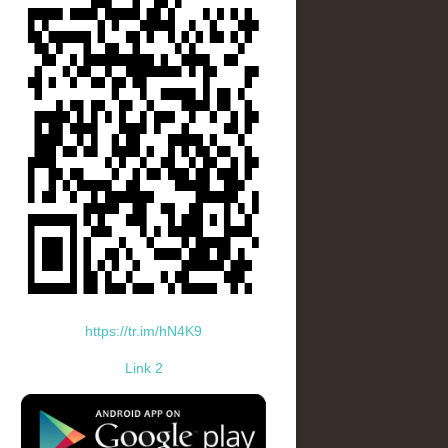
https://tr.im/hN4K9
Link 2
standard-icon-googleplay-app-store.png