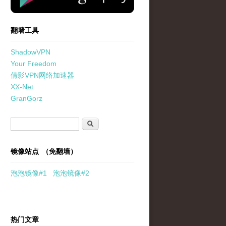
翻墙工具
ShadowVPN
Your Freedom
倩影VPN网络加速器
XX-Net
GranGorz
搜索表单
搜索
镜像站点 （免翻墙）
泡泡
镜像
#1
泡泡
镜像#2
热门文章