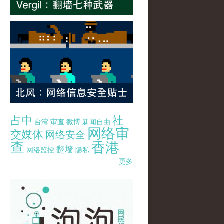
占中
社
台湾
审查
微博
新闻自由
网络审
交媒体
网络安全
查
香港
翻墙
网络监控
隐私
更多
pao-pao-banner-mirror-site-120814.jpg