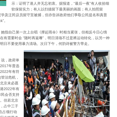
示：证明了港人并无忘初衷。据报道，“最后一夜”有人收拾细
软保留实力；有人以扫描留下最美丽的画面；有人拍照留
双学及泛民议员留守至被捕，但亦告诉政府他们爭取公民提名和真普
k”。
，她指自己第一次上台唱《撑起雨伞》时相当紧张，但相反今日心情
在有需要时会 “随时再返嚟”，明日清场不过是將运动转化，以另一种
明日不要使用暴力清场。次日下午，何韵诗被警方带走。
 说，政府单
017年普选
022年有符
的管治危机，
北京未必愿
2022年有
市民会否支持
。但若北京
，占中三子
在占领行动