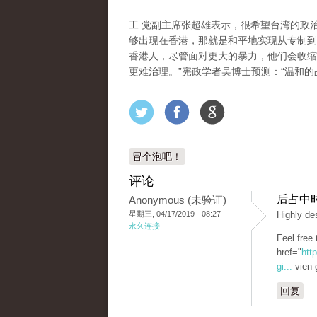
工 党副主席张超雄表示，很希望台湾的政
够出现在香港，那就是和平地实现从专制到
香港人，尽管面对更大的暴力，他们会收缩
更难治理。”宪政学者吴博士预测：“温和的
冒个泡吧！
评论
后占中时代
Anonymous (未验证)
星期三, 04/17/2019 - 08:27
Highly des
永久连接
Feel free 
href="
htt
gi...
vien 
回复