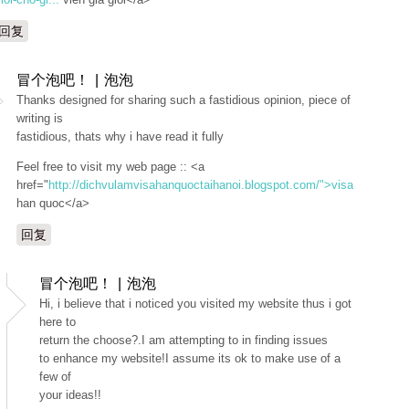
回复
冒个泡吧！ | 泡泡
Thanks designed for sharing such a fastidious opinion, piece of
writing is
fastidious, thats why i have read it fully
Feel free to visit my web page :: <a
href="
http://dichvulamvisahanquoctaihanoi.blogspot.com/">visa
han quoc</a>
回复
冒个泡吧！ | 泡泡
Hi, i believe that i noticed you visited my website thus i got
here to
return the choose?.I am attempting to in finding issues
to enhance my website!I assume its ok to make use of a
few of
your ideas!!