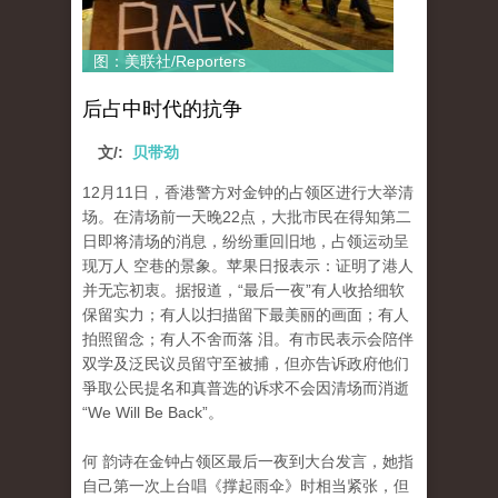
图：美联社/Reporters
后占中时代的抗争
文/:
贝带劲
12月11日，香港警方对金钟的占领区进行大举清
场。在清场前一天晚22点，大批市民在得知第二
日即将清场的消息，纷纷重回旧地，占领运动呈
现万人 空巷的景象。苹果日报表示：证明了港人
并无忘初衷。据报道，“最后一夜”有人收拾细软
保留实力；有人以扫描留下最美丽的画面；有人
拍照留念；有人不舍而落 泪。有市民表示会陪伴
双学及泛民议员留守至被捕，但亦告诉政府他们
爭取公民提名和真普选的诉求不会因清场而消逝
“We Will Be Back”。
何 韵诗在金钟占领区最后一夜到大台发言，她指
自己第一次上台唱《撑起雨伞》时相当紧张，但