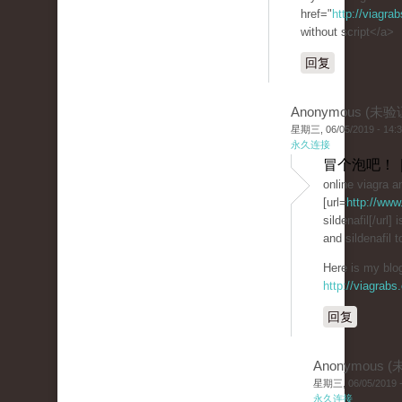
href="
http://viagra
without script</a>
回复
Anonymous (未验
星期三, 06/05/2019 - 14:
永久连接
冒个泡吧！ 
online viagra an
[url=
http://www
sildenafil[/url] 
and sildenafil t
Here is my blog
http://viagrabs
回复
Anonymous 
星期三, 06/05/2019 -
永久连接