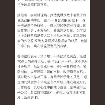
得坐监必须打贏官司。
据报道，在金钟现场，执达吏以及数十名戴上白
色头盔的助手们，在7000名警员的支 援下，动
手清楚多个障碍物，一些大型的铁架和竹棚，则
由货车运走，全程顺利，并未遇到反抗。为了防
止上次旺角清场警方武力执法的再现，简称警监
会的独立监 察警方处理投诉委员会的成员，包括
主席在内，均在场监视警员的行动。
香港信报表示，清了場，不等如清走民怨。经过
70多天的占领运动，香 港从此不一样。这不单对
社会秩序、法治造成冲击，更冲击政府管治、警
队威信，以至泛民主派的支持。政府愿意在后占
领时期作出修补工作，有回应胜于无；只是 占领
运动的爆发并非单纯是市民爭取上楼或者更好的
工作机会，其核心之中的核心价值，是希望有公
平公义，若政府“把错脉”，占领运动恐怕随时复
发，后果难 料。