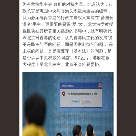
为有意抗衡中央 政府的对抗力量。北京认为，行
政长官是巩固中央与香港关系最为重要的纽带，
认为必须确保香港的行政主导权只掌握在“爱国爱
港者”手中，更重要的是得“爱 党”。北大法学教授
强世功在其所著相关话题的书籍中，就有明确代
表北京对香港的论述，认为香港民主化的发展“并
不是民主与否的问题，而是国家利益的问题， 是
主权的问题，是是否遵守《基本法》的问题，是
是否承认中央权威的问题”。97之后，港府在很
大程度上受北京左右，北京不会轻易妥协。