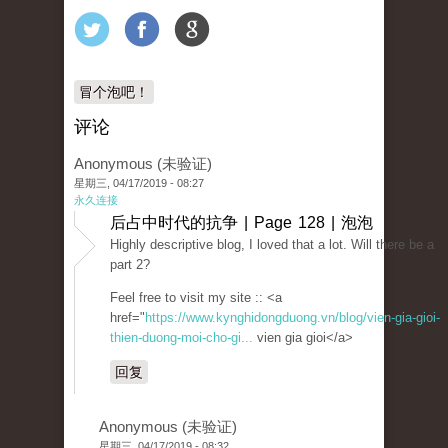
冒个泡吧！
评论
Anonymous (未验证)
星期三, 04/17/2019 - 08:27
永久连接
后占中时代的抗争 | Page 128 | 泡泡
Highly descriptive blog, I loved that a lot. Will there be a
part 2?
Feel free to visit my site :: <a
href="
https://www.kynghidongduong.vn/blog/vien-gia-gioi-
thien-duong-moi-cho-gi...
vien gia gioi</a>
回复
Anonymous (未验证)
星期三, 04/17/2019 - 08:32