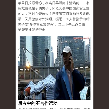
苹果日报报道称，在当日早晨尚未清场前，一名
头戴白色帽子的男子，怀疑其是中国国家安全部
的人，不时在壹传媒主席黎智英附近拍照及讲电
话，又用微信对外沟通。据悉，有人曾指示白帽
男子要“多啲留意黎智英”。当天下午五点自由，
黎智英被警员带走。
后占中的不合作运动