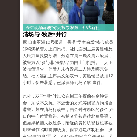
金钟现场涂鸦“你无投票权限” 图/法新社
清场与“秋后”并行
据 自由亚洲10号报道，香港“学生前线”核心成员
郑锦满被警方上门拘捕。社民连副主席黄浩铭及
人民力量执委苏浩，分别在周三晚及周四凌晨，
被警方以“参与非 法集结”为由上门拘捕。二人正
被扣留调查，但警方未有透露二人涉及哪宗集
结。社民连副主席吴文远表示，黄浩铭已被扣12
小时，仍未获悉，已派律师到场了解 事件。
此外，双学也呼吁民众在周三午夜前在金钟集
会，采取不反抗、不还击的方式等候警方拘捕香
港警计划在清场行动中，由金钟占领区的多个 路
口向中心位置推进。被捕者将被送往北角警署，
但如果被捕人数过多，附近的黄竹坑警校也将被
用来当作临时拘押场所。但香港是法制社会，没
有“寻衅滋事”罪 名，48小時內应当允许保释，若