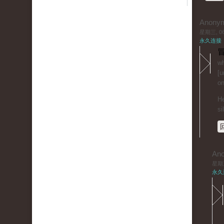
Anony
星期三, 06/
永久连接
冒
wh
[u
on
He
si
An
星期三,
永久