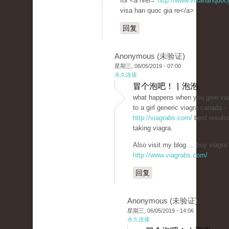
for <a href="
http://www.visahanquoc
visa han quoc gia re</a>
回复
Anonymous (未验证)
星期三, 06/05/2019 - 07:00
永久连接
冒个泡吧！ | 泡泡
what happens when you give via
to a girl generic viagra canada -
http://viagrabs.com/
best results
taking viagra.
Also visit my blog ... buy viagra 
http://www.viagrabs.com/
回复
Anonymous (未验证)
星期三, 06/05/2019 - 14:06
永久连接