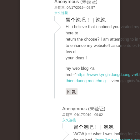
Anonymous (未验证)
星期三, 04/17/2019 - 08:57
永久连接
冒个泡吧！ | 泡泡
Hi, i believe that i noticed you visited my
here to
return the choose?.I am attempting to in 
to enhance my website!I assume its ok 
few of
your ideas!!
my web blog <a
href="
https://www.kynghidongduong.vn/blo
thien-duong-moi-cho-gi...
vien gia gioi</a
回复
Anonymous (未验证)
星期三, 04/17/2019 - 09:02
永久连接
冒个泡吧！ | 泡泡
WOW just what I was looking for. C