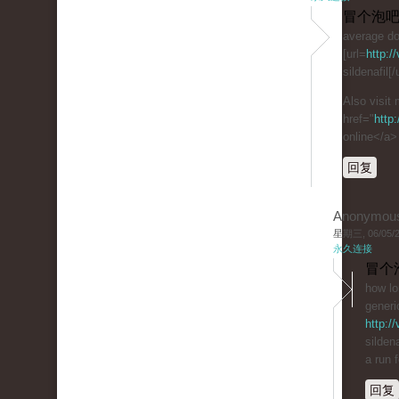
冒个泡吧
average do
[url=
http:/
sildenafil[
Also visit
href="
http
online</a>
回复
Anonymou
星期三, 06/05/20
永久连接
冒个
how lo
generi
http:/
sildena
a run 
回复