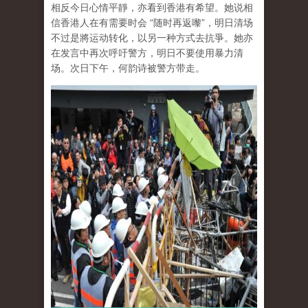
相反今日心情平靜，亦看到香港有希望。她说相
信香港人在有需要时会 “随时再返嚟”，明日清场
不过是將运动转化，以另一种方式去抗爭。她亦
在发言中再次呼吁警方，明日不要使用暴力清
场。次日下午，何韵诗被警方带走。