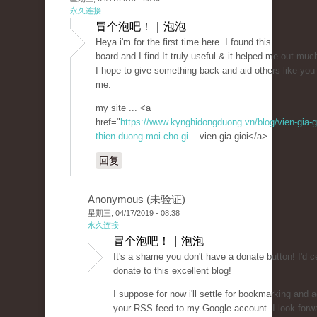
永久连接
冒个泡吧！ | 泡泡
Heya i'm for the first time here. I found this
board and I find It truly useful & it helped me out muc
I hope to give something back and aid others like you
me.
my site ... <a
href="
https://www.kynghidongduong.vn/blog/vien-gia-gi
thien-duong-moi-cho-gi...
vien gia gioi</a>
回复
Anonymous (未验证)
星期三, 04/17/2019 - 08:38
永久连接
冒个泡吧！ | 泡泡
It's a shame you don't have a donate button! I'd ce
donate to this excellent blog!
I suppose for now i'll settle for bookmarking and 
your RSS feed to my Google account. I look forw