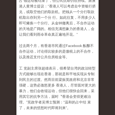
占 领运动被结束了，但公民抗命仍在持续。旅澳
港人黄博士提议：“香港人可以考虑去中资银行挤
兑，或取空他们的取款机。把钱从一个分行取款
机取出存到另一个分 行。如此往复，不用多少人
即可瘫痪一个分行。从金钟撤离后，不合作运动
的天地是广阔的。相信充满想象力的香港人，会
让我们看到雨伞革命真正遍地开花。”
过去两个月，有香港市民通过Facebook 酝酿不
合作运动，讨论得比较多的是缴税上的不合作
，
以及推迟支付公共住房租金等。
工 党副主席张超雄表示，很希望台湾的政治转型
方式能够出现在香港，那就是和平地实现从专制
到民主的过渡。然而目前梁振英政府和北京非常
强硬，这势必激怒更多 香港人，尽管面对更大的
暴力，他们会收缩运动，但他们很快会回来，采
用其它的抗争方法，届时〝香港会变得更难治
理。”宪政学者吴博士预测：“温和的占中结 束
了，未来的愤怒时代即将到来”。