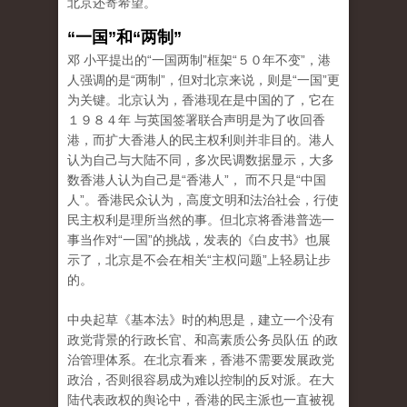
北京还寄希望。
“一国”和“两制”
邓 小平提出的“一国两制”框架“５０年不变”，港
人强调的是“两制”，但对北京来说，则是“一国”更
为关键。北京认为，香港现在是中国的了，它在
１９８４年 与英国签署联合声明是为了收回香
港，而扩大香港人的民主权利则并非目的。港人
认为自己与大陆不同，多次民调数据显示，大多
数香港人认为自己是“香港人”， 而不只是“中国
人”。香港民众认为，高度文明和法治社会，行使
民主权利是理所当然的事。但北京将香港普选一
事当作对“一国”的挑战，发表的《白皮书》也展
示了，北京是不会在相关“主权问题”上轻易让步
的。
中央起草《基本法》时的构思是，建立一个没有
政党背景的行政长官、和高素质公务员队伍 的政
治管理体系。在北京看来，香港不需要发展政党
政治，否则很容易成为难以控制的反对派。在大
陆代表政权的舆论中，香港的民主派也一直被视