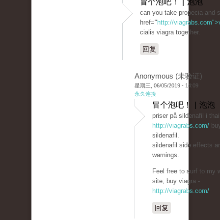
冒个泡吧！ | 泡泡
can you take propecia and si
href="
http://viagrabs.com"
cialis viagra together.
回复
Anonymous (未验证)
星期三, 06/05/2019 - 14:09
永久连接
冒个泡吧！ | 泡泡
priser på sildenafil i tha
http://viagrabs.com/
bu
sildenafil.
sildenafil side effects a
warnings.
Feel free to surf to my 
site; buy viagra -
http://viagrabs.com/
回复