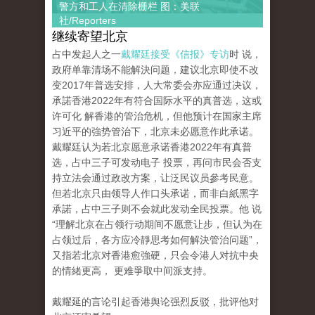
警方和工人在清除栅栏 图：美联
社/Reporters
继续寄望北京
占中发起人之一
戴耀廷接受《信报》专访
时 说，
政府单靠清场不能解決问题，建议北京即使不改
变2017年普选安排，人大常委会亦应通过决议，
承諾香港2022年有符合国际水平的真普选，这或
许可化 解香港的管治危机，但他预计在国家主席
习近平的強势管治下，北京未必愿意作此承诺。
戴耀廷认为若北京愿意承诺香港2022年有真普
选，占中三子可发动电子 投票，再问市民会否支
持立法会通过政改方案，让泛民议员參考民意。
但若北京只由领导人作口头承诺，而非白紙黑字
承諾，占中三子则不会就此发动全民投票。他 说
“理解北京在占领行动期间不愿意让步，但认为在
占领过后，各方应冷靜思考如何解決管治问题”，
又指若北京对香港愈強硬，只会令港人对抗中央
的情緒更高， 更难爭取中间派支持。
戴耀延的言论引起香港舆论强烈反驳，批评他对