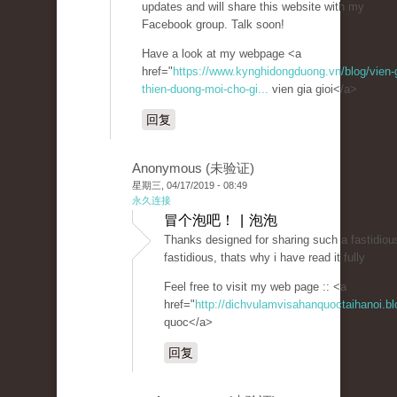
updates and will share this website with my
Facebook group. Talk soon!
Have a look at my webpage <a
href="
https://www.kynghidongduong.vn/blog/vien-g
thien-duong-moi-cho-gi...
vien gia gioi</a>
回复
Anonymous (未验证)
星期三, 04/17/2019 - 08:49
永久连接
冒个泡吧！ | 泡泡
Thanks designed for sharing such a fastidious 
fastidious, thats why i have read it fully
Feel free to visit my web page :: <a
href="
http://dichvulamvisahanquoctaihanoi.b
quoc</a>
回复