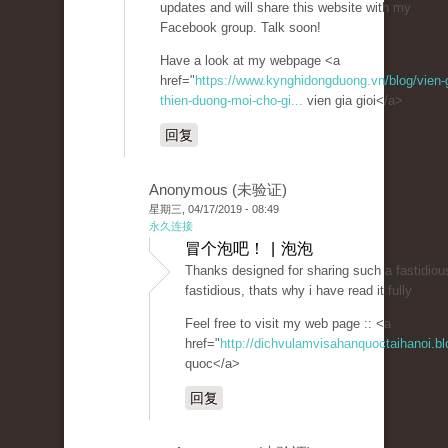
updates and will share this website with my
Facebook group. Talk soon!
Have a look at my webpage <a
href="
https://www.kynghidongduong.vn/blog/vien-g
thien-duong-moi-cho-gi...
vien gia gioi</a>
回复
Anonymous (未验证)
星期三, 04/17/2019 - 08:49
永久连接
冒个泡吧！ | 泡泡
Thanks designed for sharing such a fastidious 
fastidious, thats why i have read it fully
Feel free to visit my web page :: <a
href="
http://dichvulamvisahanquoctaihanoi.b
quoc</a>
回复