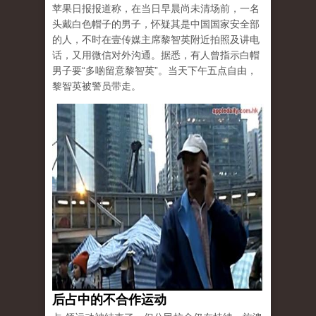
苹果日报报道称，在当日早晨尚未清场前，一名
头戴白色帽子的男子，怀疑其是中国国家安全部
的人，不时在壹传媒主席黎智英附近拍照及讲电
话，又用微信对外沟通。据悉，有人曾指示白帽
男子要“多啲留意黎智英”。当天下午五点自由，
黎智英被警员带走。
后占中的不合作运动