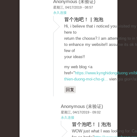
Anonymous (未验证)
星期三, 04/17/2019 - 08:57
永久连接
冒个泡吧！ | 泡泡
Hi, i believe that i noticed you visited my
here to
return the choose?.I am attempting to in 
to enhance my website!I assume its ok 
few of
your ideas!!
my web blog <a
href="
https://www.kynghidongduong.vn/blo
thien-duong-moi-cho-gi...
vien gia gioi</a
回复
Anonymous (未验证)
星期三, 04/17/2019 - 09:02
永久连接
冒个泡吧！ | 泡泡
WOW just what I was looking for. C