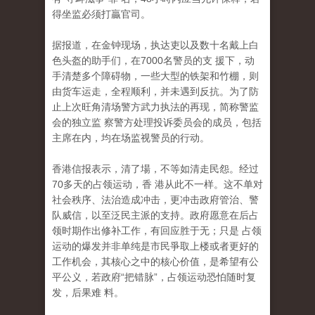
得坐监必须打贏官司。
据报道，在金钟现场，执达吏以及数十名戴上白
色头盔的助手们，在7000名警员的支 援下，动
手清楚多个障碍物，一些大型的铁架和竹棚，则
由货车运走，全程顺利，并未遇到反抗。为了防
止上次旺角清场警方武力执法的再现，简称警监
会的独立监 察警方处理投诉委员会的成员，包括
主席在内，均在场监视警员的行动。
香港信报表示，清了場，不等如清走民怨。经过
70多天的占领运动，香 港从此不一样。这不单对
社会秩序、法治造成冲击，更冲击政府管治、警
队威信，以至泛民主派的支持。政府愿意在后占
领时期作出修补工作，有回应胜于无；只是 占领
运动的爆发并非单纯是市民爭取上楼或者更好的
工作机会，其核心之中的核心价值，是希望有公
平公义，若政府“把错脉”，占领运动恐怕随时复
发，后果难 料。