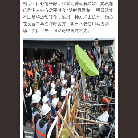
相反今日心情平靜，亦看到香港有希望。她说相
信香港人在有需要时会 “随时再返嚟”，明日清场
不过是將运动转化，以另一种方式去抗爭。她亦
在发言中再次呼吁警方，明日不要使用暴力清
场。次日下午，何韵诗被警方带走。