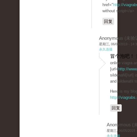
href="
http://viagra
without script</a>
回复
Anonymous (未验
星期三, 06/05/2019 - 14:
永久连接
冒个泡吧！ 
online viagra an
[url=
http://www
sildenafil[/url] 
and sildenafil t
Here is my blog
http://viagrabs
回复
Anonymous 
星期三, 06/05/2019 -
永久连接