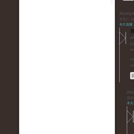
Anony
星期三, 06/
永久连接
冒
wh
[u
on
He
si
An
星期三,
永久