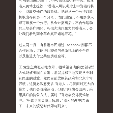
占 领运动被结束了，但公民抗命仍在持续。旅澳
港人黄博士提议：“香港人可以考虑去中资银行挤
兑，或取空他们的取款机。把钱从一个分行取款
机取出存到另一个分 行。如此往复，不用多少人
即可瘫痪一个分行。从金钟撤离后，不合作运动
的天地是广阔的。相信充满想象力的香港人，会
让我们看到雨伞革命真正遍地开花。”
过去两个月，有香港市民通过Facebook 酝酿不
合作运动，讨论得比较多的是缴税上的不合作
，
以及推迟支付公共住房租金等。
工 党副主席张超雄表示，很希望台湾的政治转型
方式能够出现在香港，那就是和平地实现从专制
到民主的过渡。然而目前梁振英政府和北京非常
强硬，这势必激怒更多 香港人，尽管面对更大的
暴力，他们会收缩运动，但他们很快会回来，采
用其它的抗争方法，届时〝香港会变得更难治
理。”宪政学者吴博士预测：“温和的占中结 束
了，未来的愤怒时代即将到来”。