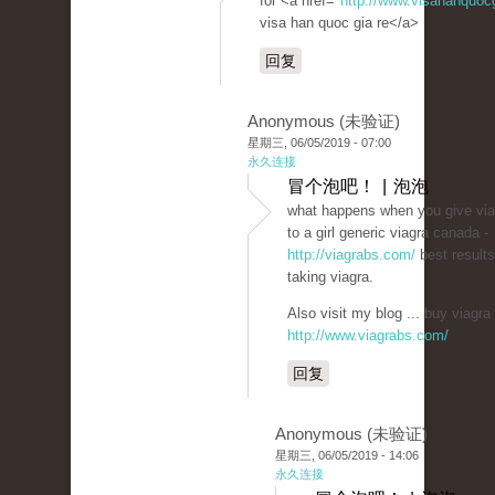
for <a href="
http://www.visahanquoc
visa han quoc gia re</a>
回复
Anonymous (未验证)
星期三, 06/05/2019 - 07:00
永久连接
冒个泡吧！ | 泡泡
what happens when you give via
to a girl generic viagra canada -
http://viagrabs.com/
best results
taking viagra.
Also visit my blog ... buy viagra 
http://www.viagrabs.com/
回复
Anonymous (未验证)
星期三, 06/05/2019 - 14:06
永久连接