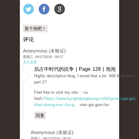
冒个泡吧！
评论
Anonymous (未验证)
星期三, 04/17/2019 - 08:27
永久连接
后占中时代的抗争 | Page 128 | 泡泡
Highly descriptive blog, I loved that a lot. Will there be a
part 2?
Feel free to visit my site :: <a
href="
https://www.kynghidongduong.vn/blog/vien-gia-gioi-
thien-duong-moi-cho-gi...
vien gia gioi</a>
回复
Anonymous (未验证)
星期三, 04/17/2019 - 08:32