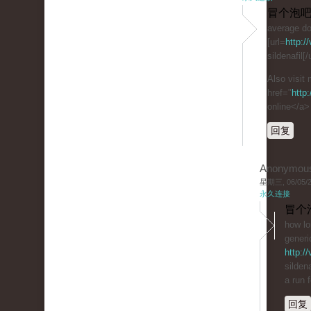
冒个泡吧
average do
[url=
http:/
sildenafil[
Also visit
href="
http
online</a>
回复
Anonymou
星期三, 06/05/20
永久连接
冒个
how lo
generi
http:/
sildena
a run 
回复