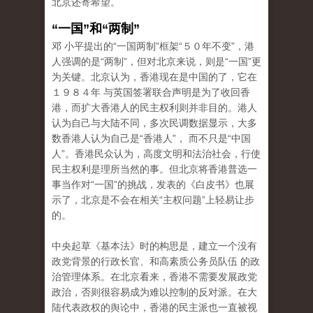
北京还寄希望。
“一国”和“两制”
邓 小平提出的“一国两制”框架“５０年不变”，港
人强调的是“两制”，但对北京来说，则是“一国”更
为关键。北京认为，香港现在是中国的了，它在
１９８４年 与英国签署联合声明是为了收回香
港，而扩大香港人的民主权利则并非目的。港人
认为自己与大陆不同，多次民调数据显示，大多
数香港人认为自己是“香港人”， 而不只是“中国
人”。香港民众认为，高度文明和法治社会，行使
民主权利是理所当然的事。但北京将香港普选一
事当作对“一国”的挑战，发表的《白皮书》也展
示了，北京是不会在相关“主权问题”上轻易让步
的。
中央起草《基本法》时的构思是，建立一个没有
政党背景的行政长官、和高素质公务员队伍 的政
治管理体系。在北京看来，香港不需要发展政党
政治，否则很容易成为难以控制的反对派。在大
陆代表政权的舆论中，香港的民主派也一直被视