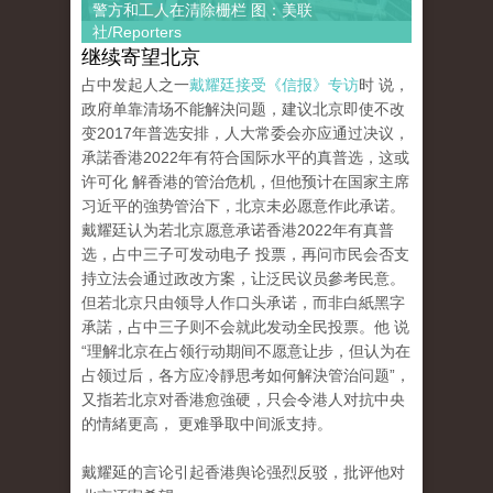
警方和工人在清除栅栏 图：美联
社/Reporters
继续寄望北京
占中发起人之一
戴耀廷接受《信报》专访
时 说，
政府单靠清场不能解決问题，建议北京即使不改
变2017年普选安排，人大常委会亦应通过决议，
承諾香港2022年有符合国际水平的真普选，这或
许可化 解香港的管治危机，但他预计在国家主席
习近平的強势管治下，北京未必愿意作此承诺。
戴耀廷认为若北京愿意承诺香港2022年有真普
选，占中三子可发动电子 投票，再问市民会否支
持立法会通过政改方案，让泛民议员參考民意。
但若北京只由领导人作口头承诺，而非白紙黑字
承諾，占中三子则不会就此发动全民投票。他 说
“理解北京在占领行动期间不愿意让步，但认为在
占领过后，各方应冷靜思考如何解決管治问题”，
又指若北京对香港愈強硬，只会令港人对抗中央
的情緒更高， 更难爭取中间派支持。
戴耀延的言论引起香港舆论强烈反驳，批评他对