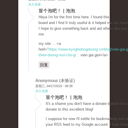
永久连接
冒个泡吧！ | 泡泡
Heya i'm for the first time here. I found this
board and I find It truly useful & it helped me out muc
I hope to give something back and aid others like you
me.
my site ... <a
href="
https://www.kynghidongduong.vn/blog/vien-gia-gi
thien-duong-moi-cho-gi...
vien gia gioi</a>
回复
Anonymous (未验证)
星期三, 04/17/2019 - 08:38
永久连接
冒个泡吧！ | 泡泡
It's a shame you don't have a donate button! I'd ce
donate to this excellent blog!
I suppose for now i'll settle for bookmarking and 
your RSS feed to my Google account. I look forw