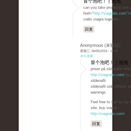
冒个泡吧！ | 泡泡
can you take propecia and si
href="
http://viagrabs.com"
cialis viagra together.
回复
Anonymous (未验证)
星期三, 06/05/2019 - 14:09
永久连接
冒个泡吧！ | 泡泡
priser på sildenafil i tha
http://viagrabs.com/
bu
sildenafil.
sildenafil side effects a
warnings.
Feel free to surf to my 
site; buy viagra -
http://viagrabs.com/
回复