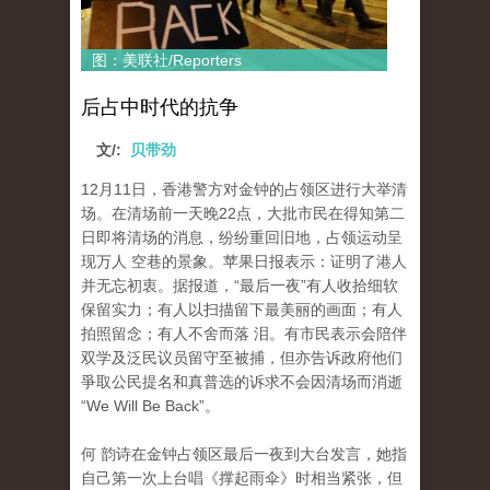
图：美联社/Reporters
后占中时代的抗争
文/:
贝带劲
12月11日，香港警方对金钟的占领区进行大举清
场。在清场前一天晚22点，大批市民在得知第二
日即将清场的消息，纷纷重回旧地，占领运动呈
现万人 空巷的景象。苹果日报表示：证明了港人
并无忘初衷。据报道，“最后一夜”有人收拾细软
保留实力；有人以扫描留下最美丽的画面；有人
拍照留念；有人不舍而落 泪。有市民表示会陪伴
双学及泛民议员留守至被捕，但亦告诉政府他们
爭取公民提名和真普选的诉求不会因清场而消逝
“We Will Be Back”。
何 韵诗在金钟占领区最后一夜到大台发言，她指
自己第一次上台唱《撑起雨伞》时相当紧张，但