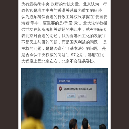
为有意抗衡中央 政府的对抗力量。北京认为，行
政长官是巩固中央与香港关系最为重要的纽带，
认为必须确保香港的行政主导权只掌握在“爱国爱
港者”手中，更重要的是得“爱 党”。北大法学教授
强世功在其所著相关话题的书籍中，就有明确代
表北京对香港的论述，认为香港民主化的发展“并
不是民主与否的问题，而是国家利益的问题， 是
主权的问题，是是否遵守《基本法》的问题，是
是否承认中央权威的问题”。97之后，港府在很
大程度上受北京左右，北京不会轻易妥协。