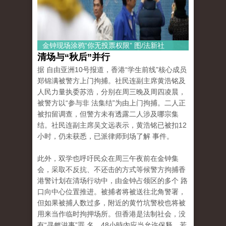
金钟现场涂鸦“你无投票权限” 图/法新社
清场与“秋后”并行
据 自由亚洲10号报道，香港“学生前线”核心成员
郑锦满被警方上门拘捕。社民连副主席黄浩铭及
人民力量执委苏浩，分别在周三晚及周四凌晨，
被警方以“参与非 法集结”为由上门拘捕。二人正
被扣留调查，但警方未有透露二人涉及哪宗集
结。社民连副主席吴文远表示，黄浩铭已被扣12
小时，仍未获悉，已派律师到场了解 事件。
此外，双学也呼吁民众在周三午夜前在金钟集
会，采取不反抗、不还击的方式等候警方拘捕香
港警计划在清场行动中，由金钟占领区的多个 路
口向中心位置推进。被捕者将被送往北角警署，
但如果被捕人数过多，附近的黄竹坑警校也将被
用来当作临时拘押场所。但香港是法制社会，没
有“寻衅滋事”罪 名，48小時內应当允许保释，若