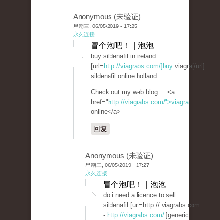
Anonymous (未验证)
星期三, 06/05/2019 - 17:25
永久连接
冒个泡吧！ | 泡泡
buy sildenafil in ireland
[url=
http://viagrabs.com/]buy
viagra[/url]
sildenafil online holland.
Check out my web blog ... <a
href="
http://viagrabs.com/">viagra
online</a>
回复
Anonymous (未验证)
星期三, 06/05/2019 - 17:27
永久连接
冒个泡吧！ | 泡泡
do i need a licence to sell
sildenafil [url=http:// viagrabs.com
-
http://viagrabs.com/
]generic