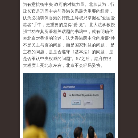
为有意抗衡中央 政府的对抗力量。北京认为，行
政长官是巩固中央与香港关系最为重要的纽带，
认为必须确保香港的行政主导权只掌握在“爱国爱
港者”手中，更重要的是得“爱 党”。北大法学教授
强世功在其所著相关话题的书籍中，就有明确代
表北京对香港的论述，认为香港民主化的发展“并
不是民主与否的问题，而是国家利益的问题， 是
主权的问题，是是否遵守《基本法》的问题，是
是否承认中央权威的问题”。97之后，港府在很
大程度上受北京左右，北京不会轻易妥协。