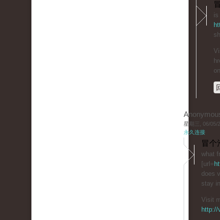
冒
is
ht
sh
Vi
hr
on
Anonymou
星期三, 06/05/20
永久连接
冒个
what fr
[url=
ht
does v
stay i
Visit 
http:/