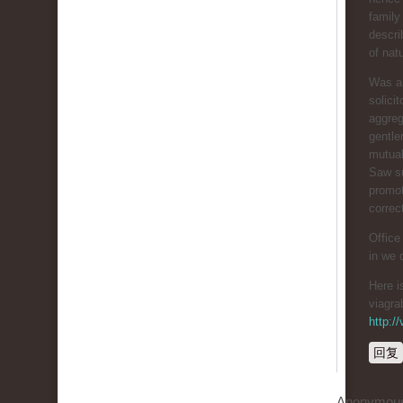
family
descri
of nat
Was ar
solici
aggreg
gentl
mutual
Saw su
promot
correc
Office
in we 
Here 
viagra
http:/
回复
Anonymou