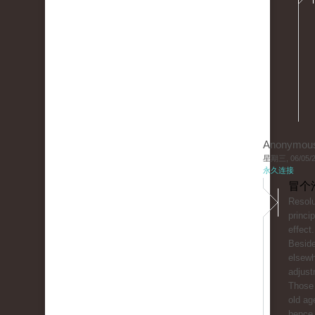
Anonymou
星期三, 06/05/20
永久连接
冒个
Resolu
princip
effect.
Beside
elsewh
adjust
Those 
old ag
hence 