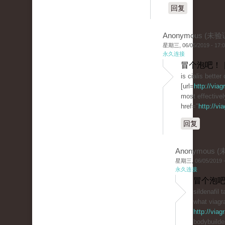
回复
Anonymous (未验
星期三, 06/05/2019 - 17:
永久连接
冒个泡吧！ 
is cialis better
[url=
http://via
most effective
href="
http://vi
回复
Anonymous 
星期三, 06/05/2019 -
永久连接
冒个泡吧
sildenafil t
what viagra
http://via
bodybuilde