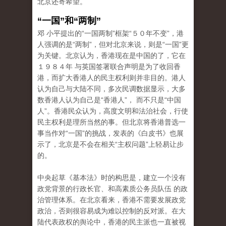
北京还寄希望。
“一国”和“两制”
邓 小平提出的“一国两制”框架“５０年不变”，港
人强调的是“两制”，但对北京来说，则是“一国”更
为关键。北京认为，香港现在是中国的了，它在
１９８４年 与英国签署联合声明是为了收回香
港，而扩大香港人的民主权利则并非目的。港人
认为自己与大陆不同，多次民调数据显示，大多
数香港人认为自己是“香港人”， 而不只是“中国
人”。香港民众认为，高度文明和法治社会，行使
民主权利是理所当然的事。但北京将香港普选一
事当作对“一国”的挑战，发表的《白皮书》也展
示了，北京是不会在相关“主权问题”上轻易让步
的。
中央起草《基本法》时的构思是，建立一个没有
政党背景的行政长官、和高素质公务员队伍 的政
治管理体系。在北京看来，香港不需要发展政党
政治，否则很容易成为难以控制的反对派。在大
陆代表政权的舆论中，香港的民主派也一直被视