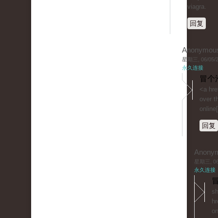
viagra.
回复
Anonymou
星期三, 06/05/20
永久连接
冒个
<a hre
over t
online[
回复
Anony
星期三, 06/
永久连接
冒
sh
hr
on