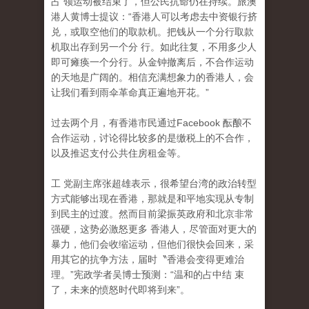
占 领运动被结束了，但公民抗命仍在持续。旅澳
港人黄博士提议：“香港人可以考虑去中资银行挤
兑，或取空他们的取款机。把钱从一个分行取款
机取出存到另一个分 行。如此往复，不用多少人
即可瘫痪一个分行。从金钟撤离后，不合作运动
的天地是广阔的。相信充满想象力的香港人，会
让我们看到雨伞革命真正遍地开花。”
过去两个月，有香港市民通过Facebook 酝酿不
合作运动，讨论得比较多的是缴税上的不合作
，
以及推迟支付公共住房租金等。
工 党副主席张超雄表示，很希望台湾的政治转型
方式能够出现在香港，那就是和平地实现从专制
到民主的过渡。然而目前梁振英政府和北京非常
强硬，这势必激怒更多 香港人，尽管面对更大的
暴力，他们会收缩运动，但他们很快会回来，采
用其它的抗争方法，届时〝香港会变得更难治
理。”宪政学者吴博士预测：“温和的占中结 束
了，未来的愤怒时代即将到来”。