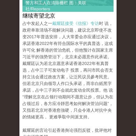
警方和工人在清除栅栏 图：美联
社/Reporters
继续寄望北京
占中发起人之一
戴耀廷接受《信报》专访
时 说，
政府单靠清场不能解決问题，建议北京即使不改
变2017年普选安排，人大常委会亦应通过决议，
承諾香港2022年有符合国际水平的真普选，这或
许可化 解香港的管治危机，但他预计在国家主席
习近平的強势管治下，北京未必愿意作此承诺。
戴耀廷认为若北京愿意承诺香港2022年有真普
选，占中三子可发动电子 投票，再问市民会否支
持立法会通过政改方案，让泛民议员參考民意。
但若北京只由领导人作口头承诺，而非白紙黑字
承諾，占中三子则不会就此发动全民投票。他 说
“理解北京在占领行动期间不愿意让步，但认为在
占领过后，各方应冷靜思考如何解決管治问题”，
又指若北京对香港愈強硬，只会令港人对抗中央
的情緒更高， 更难爭取中间派支持。
戴耀延的言论引起香港舆论强烈反驳，批评他对