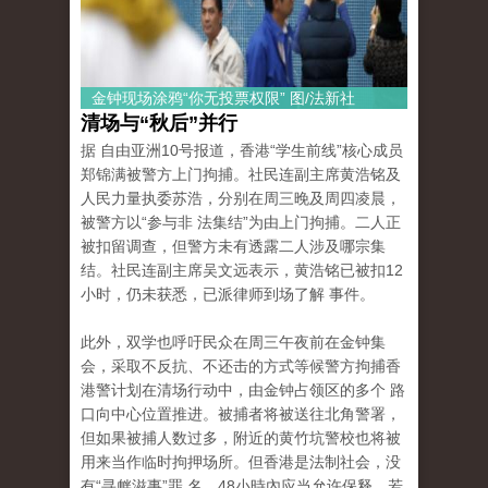
金钟现场涂鸦“你无投票权限” 图/法新社
清场与“秋后”并行
据 自由亚洲10号报道，香港“学生前线”核心成员
郑锦满被警方上门拘捕。社民连副主席黄浩铭及
人民力量执委苏浩，分别在周三晚及周四凌晨，
被警方以“参与非 法集结”为由上门拘捕。二人正
被扣留调查，但警方未有透露二人涉及哪宗集
结。社民连副主席吴文远表示，黄浩铭已被扣12
小时，仍未获悉，已派律师到场了解 事件。
此外，双学也呼吁民众在周三午夜前在金钟集
会，采取不反抗、不还击的方式等候警方拘捕香
港警计划在清场行动中，由金钟占领区的多个 路
口向中心位置推进。被捕者将被送往北角警署，
但如果被捕人数过多，附近的黄竹坑警校也将被
用来当作临时拘押场所。但香港是法制社会，没
有“寻衅滋事”罪 名，48小時內应当允许保释，若