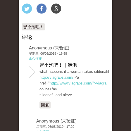
冒个泡吧！
评论
Anonymous (未验证)
星期三, 06/05/2019 - 16:58
永久连接
冒个泡吧！ | 泡泡
what happens if a woman takes sildenafil
http://viagrabs.com/
<a
href="
http://www.viagrabs.com/">viagra
online</a>.
sildenafil and aleve.
回复
Anonymous (未验证)
星期三, 06/05/2019 - 17:20