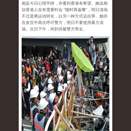
相反今日心情平靜，亦看到香港有希望。她说相
信香港人在有需要时会 “随时再返嚟”，明日清场
不过是將运动转化，以另一种方式去抗爭。她亦
在发言中再次呼吁警方，明日不要使用暴力清
场。次日下午，何韵诗被警方带走。