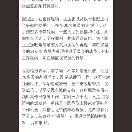
得坐监必须打贏官司。
据报道，在金钟现场，执达吏以及数十名戴上白
色头盔的助手们，在7000名警员的支 援下，动
手清楚多个障碍物，一些大型的铁架和竹棚，则
由货车运走，全程顺利，并未遇到反抗。为了防
止上次旺角清场警方武力执法的再现，简称警监
会的独立监 察警方处理投诉委员会的成员，包括
主席在内，均在场监视警员的行动。
香港信报表示，清了場，不等如清走民怨。经过
70多天的占领运动，香 港从此不一样。这不单对
社会秩序、法治造成冲击，更冲击政府管治、警
队威信，以至泛民主派的支持。政府愿意在后占
领时期作出修补工作，有回应胜于无；只是 占领
运动的爆发并非单纯是市民爭取上楼或者更好的
工作机会，其核心之中的核心价值，是希望有公
平公义，若政府“把错脉”，占领运动恐怕随时复
发，后果难 料。