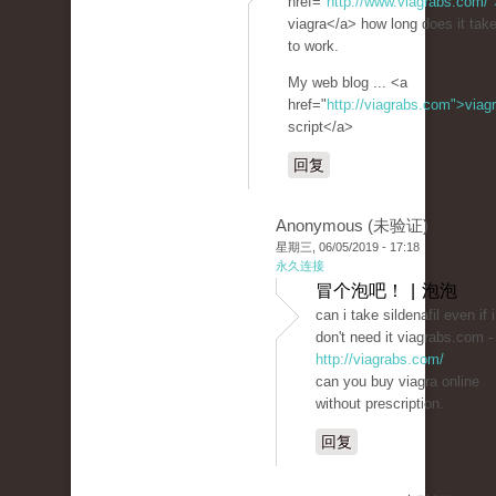
href="
http://www.viagrabs.com/"
viagra</a> how long does it tak
to work.
My web blog ... <a
href="
http://viagrabs.com">viag
script</a>
回复
Anonymous (未验证)
星期三, 06/05/2019 - 17:18
永久连接
冒个泡吧！ | 泡泡
can i take sildenafil even if i
don't need it viagrabs.com -
http://viagrabs.com/
can you buy viagra online
without prescription.
回复