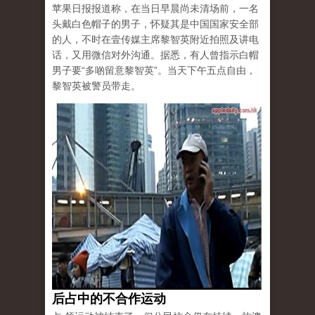
苹果日报报道称，在当日早晨尚未清场前，一名
头戴白色帽子的男子，怀疑其是中国国家安全部
的人，不时在壹传媒主席黎智英附近拍照及讲电
话，又用微信对外沟通。据悉，有人曾指示白帽
男子要“多啲留意黎智英”。当天下午五点自由，
黎智英被警员带走。
后占中的不合作运动