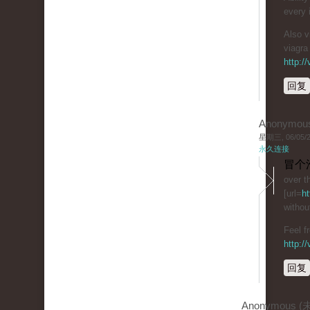
every 
Also 
viagra 
http:/
回复
Anonymou
星期三, 06/05/20
永久连接
冒个
over t
[url=
ht
withou
Feel f
http:/
回复
Anonymous 