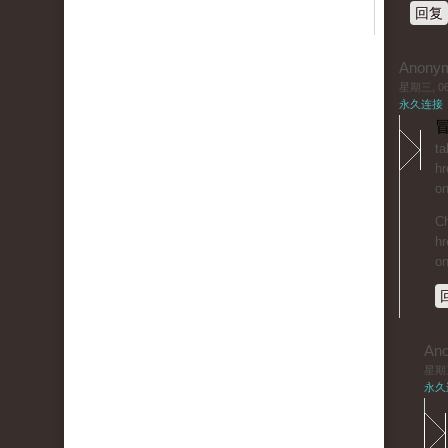
回复
Anony
星期三, 06/
永久连接
冒
ta
hr
on
Ch
hr
on
An
星期三,
永久