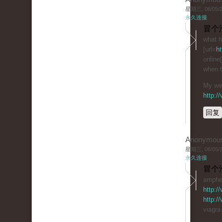
星期三, 06/05/20
永久连接
冒个
what h
[url=
ht
online
when t
My web
http:/
回复
Anonymou
星期三, 06/05/20
永久连接
冒个
amphet
http:/
http:/
viagra