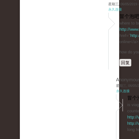
星期三, 06/05/2019 -
永久连接
冒个泡吧
where to bu
http://www
href="
http
online</a>
how do you 
回复
Anonymou
星期三, 06/05/20
永久连接
冒个
is via
counte
http:/
http:/
long t