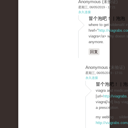
Anonymous (未验证)
星期三, 06/05/2019 - 17:21
永久连接
冒个泡吧！ | 泡泡
where to get sildenafil 
href="
http://viagrabs.
viagra</a> why doesn si
anymore.
回复
Anonymous (未验证)
星期三, 06/05/2019 - 17:01
永久连接
冒个泡吧！ | 
viagra and medicar
[url=
http://viagrab
viagra[/url] buy via
a prescription.
my weblog ... silden
http://viagrabs.com