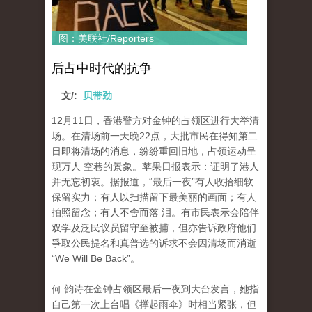
图：美联社/Reporters
后占中时代的抗争
文/:
贝带劲
12月11日，香港警方对金钟的占领区进行大举清
场。在清场前一天晚22点，大批市民在得知第二
日即将清场的消息，纷纷重回旧地，占领运动呈
现万人 空巷的景象。苹果日报表示：证明了港人
并无忘初衷。据报道，“最后一夜”有人收拾细软
保留实力；有人以扫描留下最美丽的画面；有人
拍照留念；有人不舍而落 泪。有市民表示会陪伴
双学及泛民议员留守至被捕，但亦告诉政府他们
爭取公民提名和真普选的诉求不会因清场而消逝
“We Will Be Back”。
何 韵诗在金钟占领区最后一夜到大台发言，她指
自己第一次上台唱《撑起雨伞》时相当紧张，但