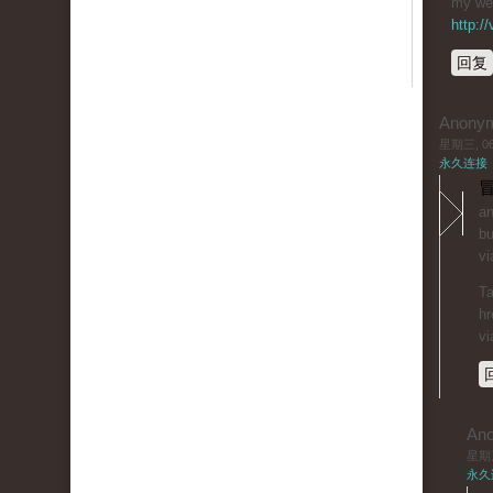
my web
http:/
回复
Anony
星期三, 06/
永久连接
冒
an
bu
vi
Ta
hr
vi
An
星期三,
永久