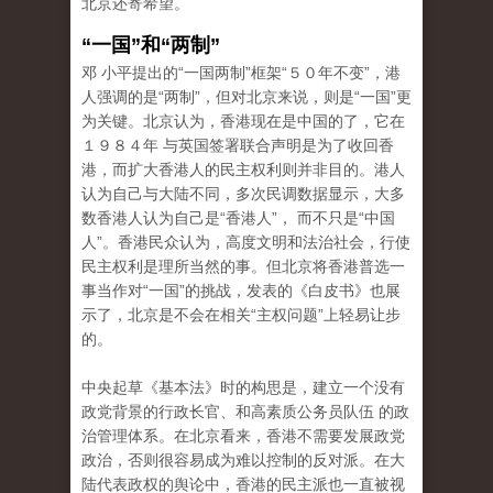
北京还寄希望。
“一国”和“两制”
邓 小平提出的“一国两制”框架“５０年不变”，港
人强调的是“两制”，但对北京来说，则是“一国”更
为关键。北京认为，香港现在是中国的了，它在
１９８４年 与英国签署联合声明是为了收回香
港，而扩大香港人的民主权利则并非目的。港人
认为自己与大陆不同，多次民调数据显示，大多
数香港人认为自己是“香港人”， 而不只是“中国
人”。香港民众认为，高度文明和法治社会，行使
民主权利是理所当然的事。但北京将香港普选一
事当作对“一国”的挑战，发表的《白皮书》也展
示了，北京是不会在相关“主权问题”上轻易让步
的。
中央起草《基本法》时的构思是，建立一个没有
政党背景的行政长官、和高素质公务员队伍 的政
治管理体系。在北京看来，香港不需要发展政党
政治，否则很容易成为难以控制的反对派。在大
陆代表政权的舆论中，香港的民主派也一直被视