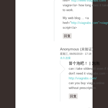
href="
http://www.viagrabs.com/"
viagra</a> how long does it tak
to work.
My web blog ... <a
href="
http://viagrabs.com">viag
script</a>
回复
Anonymous (未验证)
星期三, 06/05/2019 - 17:18
永久连接
冒个泡吧！ | 泡泡
can i take sildenafil even if i
don't need it viagrabs.com -
http://viagrabs.com/
can you buy viagra online
without prescription.
回复