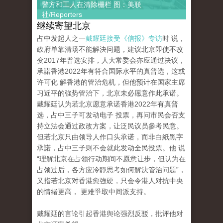
警方和工人在清除栅栏 图：美联
社/Reporters
继续寄望北京
占中发起人之一
戴耀廷接受《信报》专访
时 说，
政府单靠清场不能解決问题，建议北京即使不改
变2017年普选安排，人大常委会亦应通过决议，
承諾香港2022年有符合国际水平的真普选，这或
许可化 解香港的管治危机，但他预计在国家主席
习近平的強势管治下，北京未必愿意作此承诺。
戴耀廷认为若北京愿意承诺香港2022年有真普
选，占中三子可发动电子 投票，再问市民会否支
持立法会通过政改方案，让泛民议员參考民意。
但若北京只由领导人作口头承诺，而非白紙黑字
承諾，占中三子则不会就此发动全民投票。他 说
“理解北京在占领行动期间不愿意让步，但认为在
占领过后，各方应冷靜思考如何解決管治问题”，
又指若北京对香港愈強硬，只会令港人对抗中央
的情緒更高， 更难爭取中间派支持。
戴耀延的言论引起香港舆论强烈反驳，批评他对