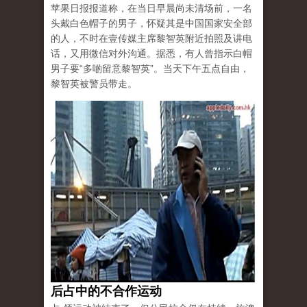
苹果日报报道称，在当日早晨尚未清场前，一名
头戴白色帽子的男子，怀疑其是中国国家安全部
的人，不时在壹传媒主席黎智英附近拍照及讲电
话，又用微信对外沟通。据悉，有人曾指示白帽
男子要“多啲留意黎智英”。当天下午五点自由，
黎智英被警员带走。
后占中的不合作运动