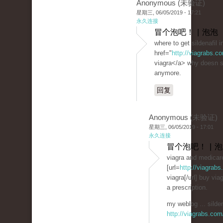
Anonymous (未验证)
星期三, 06/05/2019 - 17:21
永久连接
冒个泡吧！ | 泡泡
where to get sildenafil 
href="
http://viagrabs.
viagra</a> why doesn si
anymore.
回复
Anonymous (未验证)
星期三, 06/05/2019 - 17:01
永久连接
冒个泡吧！ | 
viagra and medicar
[url=
http://viagrab
viagra[/url] buy via
a prescription.
my weblog ... silden
http://viagrabs.com