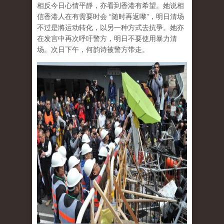
相反今日心情平靜，亦看到香港有希望。她说相
信香港人在有需要时会 “随时再返嚟”，明日清场
不过是將运动转化，以另一种方式去抗爭。她亦
在发言中再次呼吁警方，明日不要使用暴力清
场。次日下午，何韵诗被警方带走。