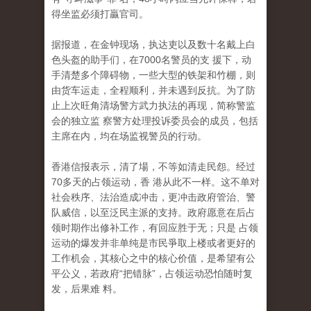
得坐监必须打贏官司。
据报道，在金钟现场，执达吏以及数十名戴上白
色头盔的助手们，在7000名警员的支 援下，动
手清楚多个障碍物，一些大型的铁架和竹棚，则
由货车运走，全程顺利，并未遇到反抗。为了防
止上次旺角清场警方武力执法的再现，简称警监
会的独立监 察警方处理投诉委员会的成员，包括
主席在内，均在场监视警员的行动。
香港信报表示，清了場，不等如清走民怨。经过
70多天的占领运动，香 港从此不一样。这不单对
社会秩序、法治造成冲击，更冲击政府管治、警
队威信，以至泛民主派的支持。政府愿意在后占
领时期作出修补工作，有回应胜于无；只是 占领
运动的爆发并非单纯是市民爭取上楼或者更好的
工作机会，其核心之中的核心价值，是希望有公
平公义，若政府“把错脉”，占领运动恐怕随时复
发，后果难 料。