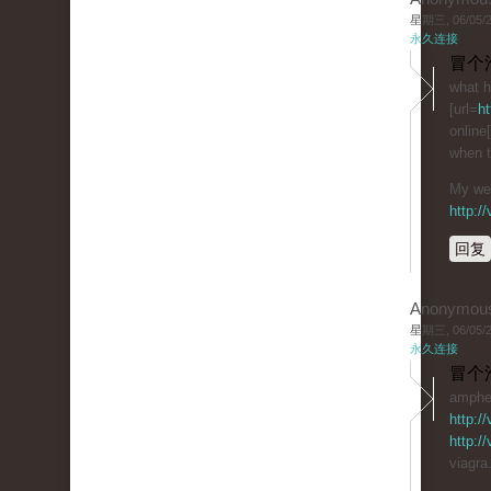
星期三, 06/05/20
永久连接
冒个
what h
[url=
ht
online
when t
My web
http:/
回复
Anonymou
星期三, 06/05/20
永久连接
冒个
amphet
http:/
http:/
viagra