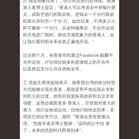
占 领运动被结束了，但公民抗命仍在持续。旅澳
港人黄博士提议：“香港人可以考虑去中资银行挤
兑，或取空他们的取款机。把钱从一个分行取款
机取出存到另一个分 行。如此往复，不用多少人
即可瘫痪一个分行。从金钟撤离后，不合作运动
的天地是广阔的。相信充满想象力的香港人，会
让我们看到雨伞革命真正遍地开花。”
过去两个月，有香港市民通过Facebook 酝酿不
合作运动，讨论得比较多的是缴税上的不合作
，
以及推迟支付公共住房租金等。
工 党副主席张超雄表示，很希望台湾的政治转型
方式能够出现在香港，那就是和平地实现从专制
到民主的过渡。然而目前梁振英政府和北京非常
强硬，这势必激怒更多 香港人，尽管面对更大的
暴力，他们会收缩运动，但他们很快会回来，采
用其它的抗争方法，届时〝香港会变得更难治
理。”宪政学者吴博士预测：“温和的占中结 束
了，未来的愤怒时代即将到来”。