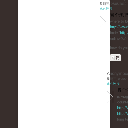
星期三, 06/05/2019 -
永久连接
冒个泡吧
where to bu
http://www
href="
http
online</a>
how do you 
回复
Anonymou
星期三, 06/05/20
永久连接
冒个
is via
counte
http:/
http:/
long t