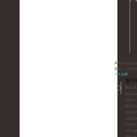
Anonymou
星期三, 06/05/20
永久连接
冒个
Resolu
princip
effect.
Beside
elsewh
adjust
Those 
old ag
hence 