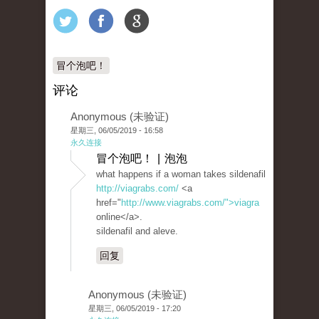
冒个泡吧！
评论
Anonymous (未验证)
星期三, 06/05/2019 - 16:58
永久连接
冒个泡吧！ | 泡泡
what happens if a woman takes sildenafil
http://viagrabs.com/
<a
href="
http://www.viagrabs.com/">viagra
online</a>.
sildenafil and aleve.
回复
Anonymous (未验证)
星期三, 06/05/2019 - 17:20