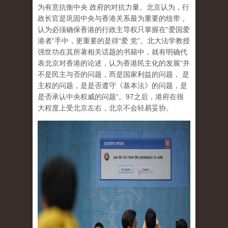
为有意抗衡中央 政府的对抗力量。北京认为，行
政长官是巩固中央与香港关系最为重要的纽带，
认为必须确保香港的行政主导权只掌握在“爱国爱
港者”手中，更重要的是得“爱 党”。北大法学教授
强世功在其所著相关话题的书籍中，就有明确代
表北京对香港的论述，认为香港民主化的发展“并
不是民主与否的问题，而是国家利益的问题， 是
主权的问题，是是否遵守《基本法》的问题，是
是否承认中央权威的问题”。97之后，港府在很
大程度上受北京左右，北京不会轻易妥协。