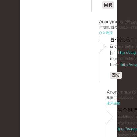
回复
Anonymous (未验
星期三, 06/05/2019 - 17:
永久连接
冒个泡吧！ 
is cialis better
[url=
http://via
most effective
href="
http://vi
回复
Anonymous 
星期三, 06/05/2019 -
永久连接
冒个泡吧
sildenafil t
what viagra
http://via
bodybuilde