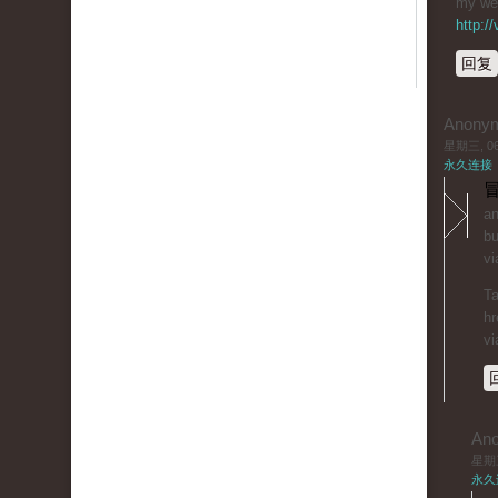
my web
http:/
回复
Anony
星期三, 06/
永久连接
冒
an
bu
vi
Ta
hr
vi
An
星期三,
永久