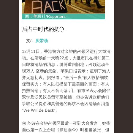
图：美联社/Reporters
后占中时代的抗争
文/:
贝带劲
12月11日，香港警方对金钟的占领区进行大举清
场。在清场前一天晚22点，大批市民在得知第二
日即将清场的消息，纷纷重回旧地，占领运动呈
现万人 空巷的景象。苹果日报表示：证明了港人
并无忘初衷。据报道，“最后一夜”有人收拾细软
保留实力；有人以扫描留下最美丽的画面；有人
拍照留念；有人不舍而落 泪。有市民表示会陪伴
双学及泛民议员留守至被捕，但亦告诉政府他们
爭取公民提名和真普选的诉求不会因清场而消逝
“We Will Be Back”。
何 韵诗在金钟占领区最后一夜到大台发言，她指
自己第一次上台唱《撑起雨伞》时相当紧张，但