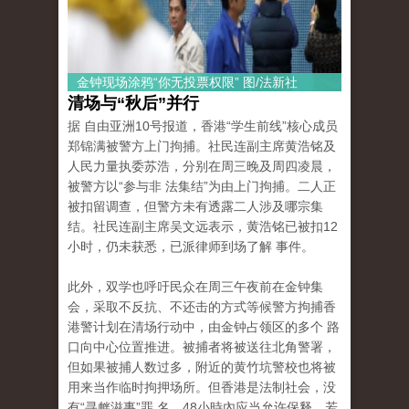
金钟现场涂鸦“你无投票权限” 图/法新社
清场与“秋后”并行
据 自由亚洲10号报道，香港“学生前线”核心成员
郑锦满被警方上门拘捕。社民连副主席黄浩铭及
人民力量执委苏浩，分别在周三晚及周四凌晨，
被警方以“参与非 法集结”为由上门拘捕。二人正
被扣留调查，但警方未有透露二人涉及哪宗集
结。社民连副主席吴文远表示，黄浩铭已被扣12
小时，仍未获悉，已派律师到场了解 事件。
此外，双学也呼吁民众在周三午夜前在金钟集
会，采取不反抗、不还击的方式等候警方拘捕香
港警计划在清场行动中，由金钟占领区的多个 路
口向中心位置推进。被捕者将被送往北角警署，
但如果被捕人数过多，附近的黄竹坑警校也将被
用来当作临时拘押场所。但香港是法制社会，没
有“寻衅滋事”罪 名，48小時內应当允许保释，若