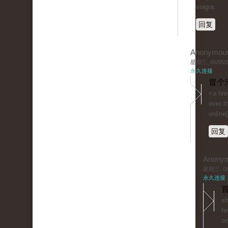
viagra.
回复
Anonymou
星期三, 06/05/20
永久连接
冒个
<a hre
over t
online[
回复
Anony
星期三, 06/
永久连接
冒
sh
hr
on