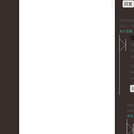
回复
Anony
星期三, 06/
永久连接
冒
ta
hr
on
Ch
hr
on
An
星期三,
永久