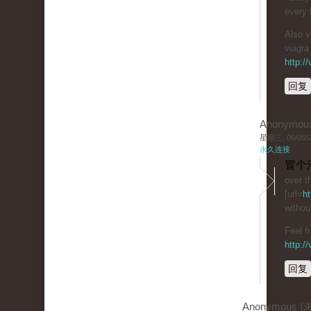
every 
Also 
viagra 
http:/
回复
Anonymou
星期三, 06/05/20
永久连接
冒个
over t
[url=
ht
withou
Feel f
http:/
回复
Anonymous 