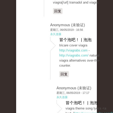
viagra[/url] tramadol and viagra.
回复
Anonymous (未验证)
星期三, 06/05/2019 - 16:56
永久连接
冒个泡吧！ | 泡泡
tricare cover viagra
http://viagrabs.com
-
http://viagrabs.com/
natural
viagra alternatives over-the-
counter.
回复
Anonymous (未验证)
星期三, 06/05/2019 - 17:17
永久连接
冒个泡吧！ | 泡泡
viagra theme song lyrics <a