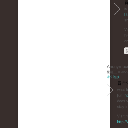
冒
is
ht
sh
Vi
hr
on
Anonymou
星期三, 06/05/20
永久连接
冒个
what fr
[url=
ht
does v
stay i
Visit 
http:/