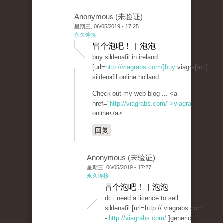
Anonymous (未验证)
星期三, 06/05/2019 - 17:25
永久连接
冒个泡吧！ | 泡泡
buy sildenafil in ireland
[url=
http://viagrabs.com/]buy
viagra[/url]
sildenafil online holland.
Check out my web blog ... <a
href="
http://viagrabs.com/">viagra
online</a>
回复
Anonymous (未验证)
星期三, 06/05/2019 - 17:27
永久连接
冒个泡吧！ | 泡泡
do i need a licence to sell
sildenafil [url=http:// viagrabs.com
-
http://viagrabs.com/
]generic