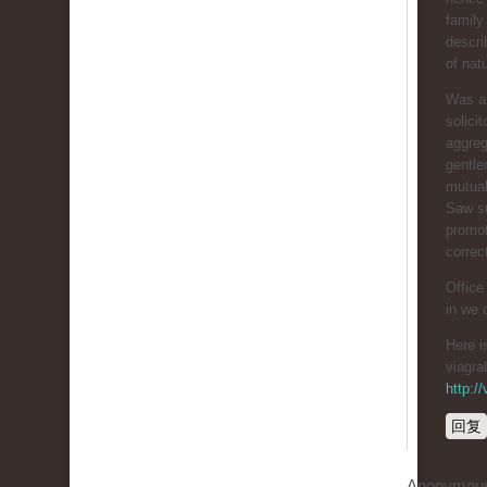
family
descri
of nat
Was ar
solici
aggreg
gentl
mutual
Saw su
promot
correc
Office
in we 
Here 
viagra
http:/
回复
Anonymou