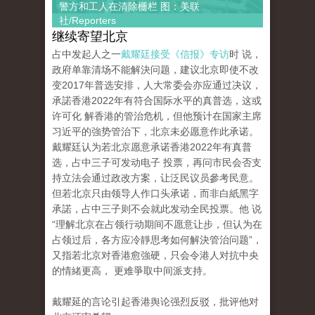
警方和工人在清除栅栏 图：美联
社/Reporters
继续寄望北京
占中发起人之一
戴耀廷接受《信报》专访
时 说，
政府单靠清场不能解決问题，建议北京即使不改
变2017年普选安排，人大常委会亦应通过决议，
承諾香港2022年有符合国际水平的真普选，这或
许可化 解香港的管治危机，但他预计在国家主席
习近平的強势管治下，北京未必愿意作此承诺。
戴耀廷认为若北京愿意承诺香港2022年有真普
选，占中三子可发动电子 投票，再问市民会否支
持立法会通过政改方案，让泛民议员參考民意。
但若北京只由领导人作口头承诺，而非白紙黑字
承諾，占中三子则不会就此发动全民投票。他 说
“理解北京在占领行动期间不愿意让步，但认为在
占领过后，各方应冷靜思考如何解決管治问题”，
又指若北京对香港愈強硬，只会令港人对抗中央
的情緒更高， 更难爭取中间派支持。
戴耀延的言论引起香港舆论强烈反驳，批评他对