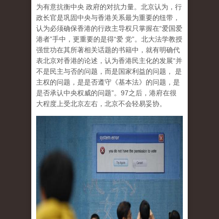
为有意抗衡中央 政府的对抗力量。北京认为，行
政长官是巩固中央与香港关系最为重要的纽带，
认为必须确保香港的行政主导权只掌握在“爱国爱
港者”手中，更重要的是得“爱 党”。北大法学教授
强世功在其所著相关话题的书籍中，就有明确代
表北京对香港的论述，认为香港民主化的发展“并
不是民主与否的问题，而是国家利益的问题， 是
主权的问题，是是否遵守《基本法》的问题，是
是否承认中央权威的问题”。97之后，港府在很
大程度上受北京左右，北京不会轻易妥协。