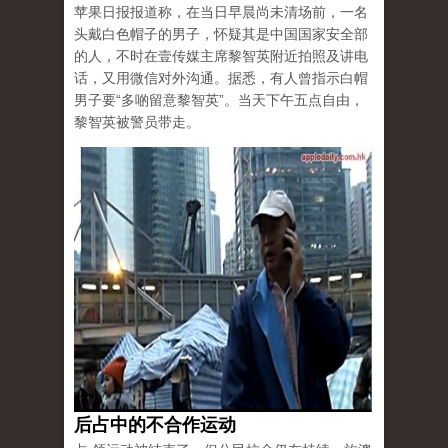
苹果日报报道称，在当日早晨尚未清场前，一名
头戴白色帽子的男子，怀疑其是中国国家安全部
的人，不时在壹传媒主席黎智英附近拍照及讲电
话，又用微信对外沟通。据悉，有人曾指示白帽
男子要“多啲留意黎智英”。当天下午五点自由，
黎智英被警员带走。
后占中的不合作运动