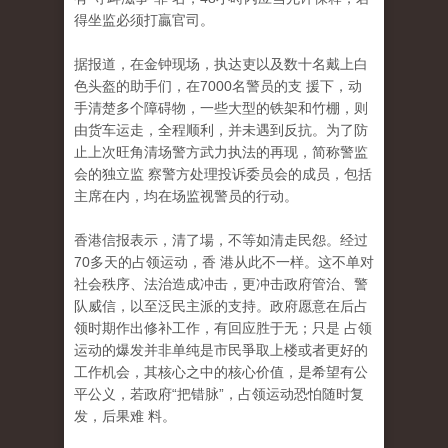
得坐监必须打贏官司。
据报道，在金钟现场，执达吏以及数十名戴上白
色头盔的助手们，在7000名警员的支 援下，动
手清楚多个障碍物，一些大型的铁架和竹棚，则
由货车运走，全程顺利，并未遇到反抗。为了防
止上次旺角清场警方武力执法的再现，简称警监
会的独立监 察警方处理投诉委员会的成员，包括
主席在内，均在场监视警员的行动。
香港信报表示，清了場，不等如清走民怨。经过
70多天的占领运动，香 港从此不一样。这不单对
社会秩序、法治造成冲击，更冲击政府管治、警
队威信，以至泛民主派的支持。政府愿意在后占
领时期作出修补工作，有回应胜于无；只是 占领
运动的爆发并非单纯是市民爭取上楼或者更好的
工作机会，其核心之中的核心价值，是希望有公
平公义，若政府“把错脉”，占领运动恐怕随时复
发，后果难 料。