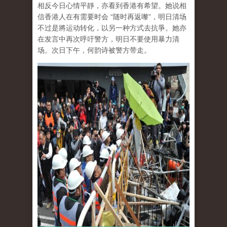
相反今日心情平靜，亦看到香港有希望。她说相
信香港人在有需要时会 “随时再返嚟”，明日清场
不过是將运动转化，以另一种方式去抗爭。她亦
在发言中再次呼吁警方，明日不要使用暴力清
场。次日下午，何韵诗被警方带走。