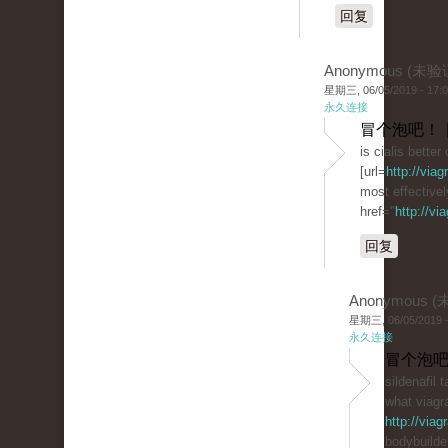
回复
Anonymous (未验
星期三, 06/05/2019 - 17:
永久连接
冒个泡吧！ 
is cialis better
[url=
http://via
most effective
href="
http://vi
回复
Anonymous 
星期三, 06/05/2019 -
永久连接
冒个泡吧
sildenafil t
what viagra
http://via
bodybuilde