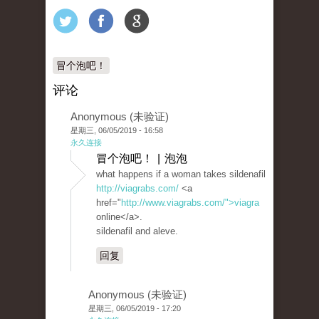
冒个泡吧！
评论
Anonymous (未验证)
星期三, 06/05/2019 - 16:58
永久连接
冒个泡吧！ | 泡泡
what happens if a woman takes sildenafil
http://viagrabs.com/
<a
href="
http://www.viagrabs.com/">viagra
online</a>.
sildenafil and aleve.
回复
Anonymous (未验证)
星期三, 06/05/2019 - 17:20