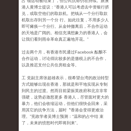
占 领运动被结束了，但公民抗命仍在持续。旅澳
港人黄博士提议：“香港人可以考虑去中资银行挤
兑，或取空他们的取款机。把钱从一个分行取款
机取出存到另一个分 行。如此往复，不用多少人
即可瘫痪一个分行。从金钟撤离后，不合作运动
的天地是广阔的。相信充满想象力的香港人，会
让我们看到雨伞革命真正遍地开花。”
过去两个月，有香港市民通过Facebook 酝酿不
合作运动，讨论得比较多的是缴税上的不合作
，
以及推迟支付公共住房租金等。
工 党副主席张超雄表示，很希望台湾的政治转型
方式能够出现在香港，那就是和平地实现从专制
到民主的过渡。然而目前梁振英政府和北京非常
强硬，这势必激怒更多 香港人，尽管面对更大的
暴力，他们会收缩运动，但他们很快会回来，采
用其它的抗争方法，届时〝香港会变得更难治
理。”宪政学者吴博士预测：“温和的占中结 束
了，未来的愤怒时代即将到来”。