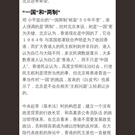
北京还寄希望。
“一国”和“两制”
邓 小平提出的“一国两制”框架“５０年不变”，港
人强调的是“两制”，但对北京来说，则是“一国”更
为关键。北京认为，香港现在是中国的了，它在
１９８４年 与英国签署联合声明是为了收回香
港，而扩大香港人的民主权利则并非目的。港人
认为自己与大陆不同，多次民调数据显示，大多
数香港人认为自己是“香港人”， 而不只是“中国
人”。香港民众认为，高度文明和法治社会，行使
民主权利是理所当然的事。但北京将香港普选一
事当作对“一国”的挑战，发表的《白皮书》也展
示了，北京是不会在相关“主权问题”上轻易让步
的。
中央起草《基本法》时的构思是，建立一个没有
政党背景的行政长官、和高素质公务员队伍 的政
治管理体系。在北京看来，香港不需要发展政党
政治，否则很容易成为难以控制的反对派。在大
陆代表政权的舆论中，香港的民主派也一直被视