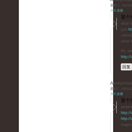
星期三, 06/05/20
永久连接
冒个
what h
[url=
ht
online
when t
My web
http:/
回复
Anonymou
星期三, 06/05/20
永久连接
冒个
amphet
http:/
http:/
viagra