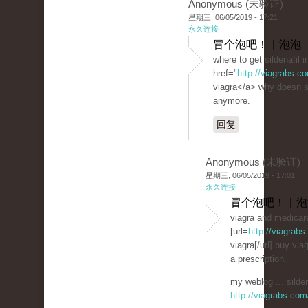
Anonymous (未验证)
星期三, 06/05/2019 - 17:21
永久连接
冒个泡吧！ | 泡泡
where to get sildenafil 
href="
http://viagrabs.
viagra</a> why doesn si
anymore.
回复
Anonymous (未验证)
星期三, 06/05/2019 - 17:01
永久连接
冒个泡吧！ | 
viagra and medicar
[url=
http://viagrab
viagra[/url] buy via
a prescription.
my weblog ... silden
http://viagrabs.com