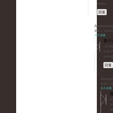
viagra.
回复
Anonymou
星期三, 06/05/20
永久连接
冒个
<a hre
over t
online[
回复
Anony
星期三, 06/
永久连接
冒
sh
hr
on