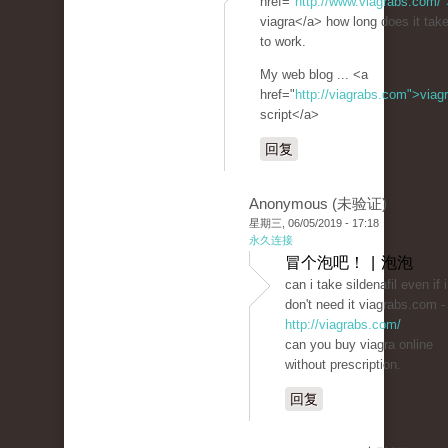
href="
http://www.viagrabs.com/"
viagra</a> how long does it tak
to work.
My web blog ... <a
href="
http://viagrabs.com">viag
script</a>
回复
Anonymous (未验证)
星期三, 06/05/2019 - 17:18
永久连接
冒个泡吧！ | 泡泡
can i take sildenafil even if i
don't need it viagrabs.com -
http://viagrabs.com/
can you buy viagra online
without prescription.
回复