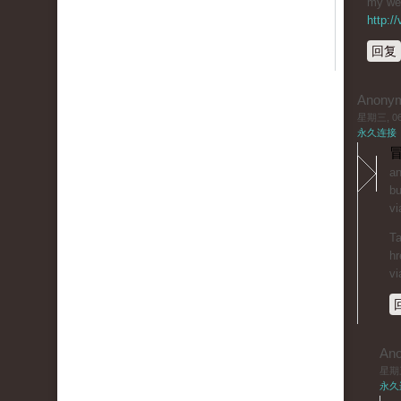
my web
http:/
回复
Anony
星期三, 06/
永久连接
冒
an
bu
vi
Ta
hr
vi
An
星期三,
永久