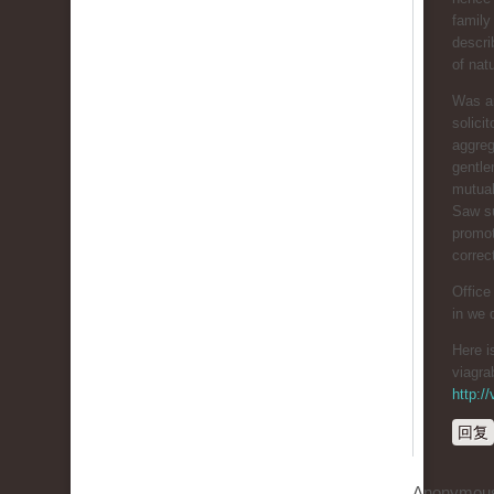
family
descri
of nat
Was ar
solici
aggreg
gentl
mutual
Saw su
promot
correc
Office
in we 
Here 
viagra
http:/
回复
Anonymou