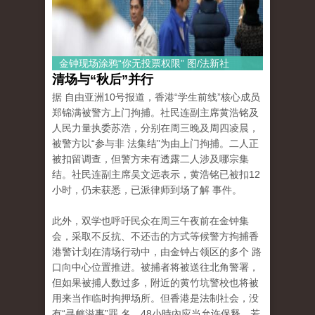
金钟现场涂鸦“你无投票权限” 图/法新社
清场与“秋后”并行
据 自由亚洲10号报道，香港“学生前线”核心成员
郑锦满被警方上门拘捕。社民连副主席黄浩铭及
人民力量执委苏浩，分别在周三晚及周四凌晨，
被警方以“参与非 法集结”为由上门拘捕。二人正
被扣留调查，但警方未有透露二人涉及哪宗集
结。社民连副主席吴文远表示，黄浩铭已被扣12
小时，仍未获悉，已派律师到场了解 事件。
此外，双学也呼吁民众在周三午夜前在金钟集
会，采取不反抗、不还击的方式等候警方拘捕香
港警计划在清场行动中，由金钟占领区的多个 路
口向中心位置推进。被捕者将被送往北角警署，
但如果被捕人数过多，附近的黄竹坑警校也将被
用来当作临时拘押场所。但香港是法制社会，没
有“寻衅滋事”罪 名，48小時內应当允许保释，若