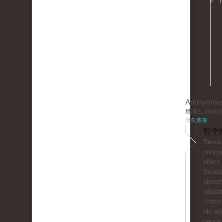
Anonymou
星期三, 06/05/20
永久连接
冒个
Resolu
princip
effect.
Beside
elsewh
adjust
Those 
old ag
hence 