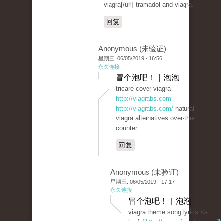
viagra[/url] tramadol and viagra.
回复
Anonymous (未验证)
星期三, 06/05/2019 - 16:56
永久连接
冒个泡吧！ | 泡泡
tricare cover viagra
http://viagrabs.com
-
http://viagrabs.com/
natural
viagra alternatives over-the-
counter.
回复
Anonymous (未验证)
星期三, 06/05/2019 - 17:17
永久连接
冒个泡吧！ | 泡泡
viagra theme song lyrics <a