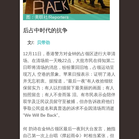
图：美联社/Reporters
后占中时代的抗争
文/:
贝带劲
12月11日，香港警方对金钟的占领区进行大举清
场。在清场前一天晚22点，大批市民在得知第二
日即将清场的消息，纷纷重回旧地，占领运动呈
现万人 空巷的景象。苹果日报表示：证明了港人
并无忘初衷。据报道，“最后一夜”有人收拾细软
保留实力；有人以扫描留下最美丽的画面；有人
拍照留念；有人不舍而落 泪。有市民表示会陪伴
双学及泛民议员留守至被捕，但亦告诉政府他们
爭取公民提名和真普选的诉求不会因清场而消逝
“We Will Be Back”。
何 韵诗在金钟占领区最后一夜到大台发言，她指
自己第一次上台唱《撑起雨伞》时相当紧张，但