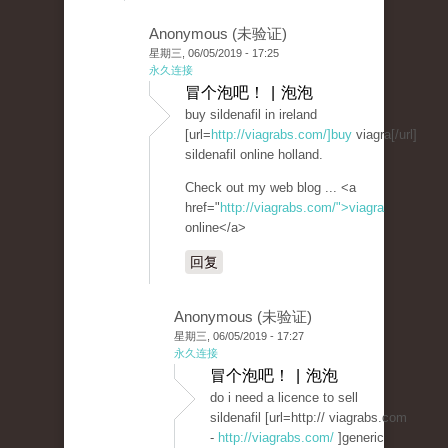
Anonymous (未验证)
星期三, 06/05/2019 - 17:25
永久连接
冒个泡吧！ | 泡泡
buy sildenafil in ireland
[url=
http://viagrabs.com/]buy
viagra[/url]
sildenafil online holland.
Check out my web blog ... <a
href="
http://viagrabs.com/">viagra
online</a>
回复
Anonymous (未验证)
星期三, 06/05/2019 - 17:27
永久连接
冒个泡吧！ | 泡泡
do i need a licence to sell
sildenafil [url=http:// viagrabs.com
-
http://viagrabs.com/
]generic