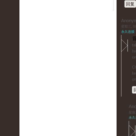
回复
Anony
星期三, 06/
永久连接
冒
ta
hr
on
Ch
hr
on
An
星期三,
永久