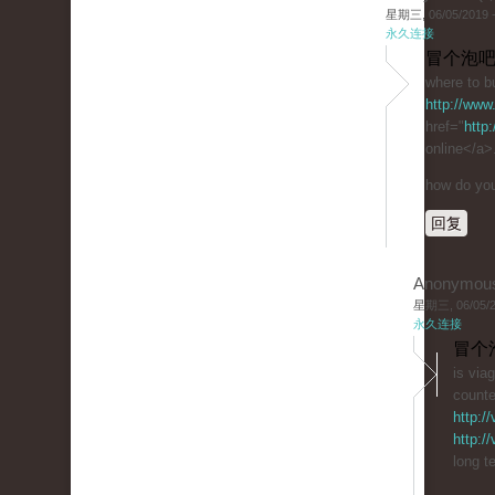
星期三, 06/05/2019 -
永久连接
冒个泡吧
where to bu
http://www
href="
http
online</a>
how do you 
回复
Anonymou
星期三, 06/05/20
永久连接
冒个
is via
counte
http:/
http:/
long t