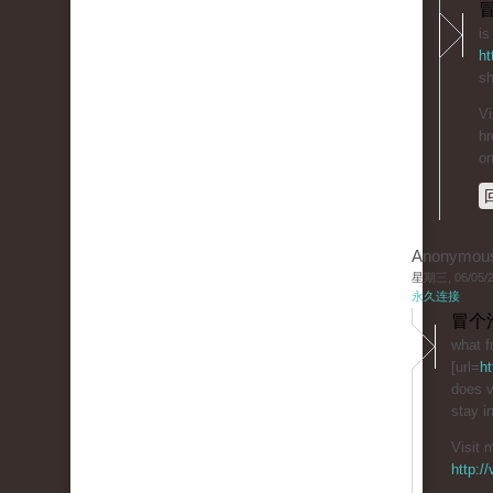
冒
is
ht
sh
Vi
hr
on
Anonymou
星期三, 06/05/20
永久连接
冒个
what fr
[url=
ht
does v
stay i
Visit 
http:/