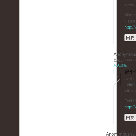
every 
Also 
viagra 
http:/
回复
Anonymou
星期三, 06/05/20
永久连接
冒个
over t
[url=
ht
withou
Feel f
http:/
回复
Anonymous 