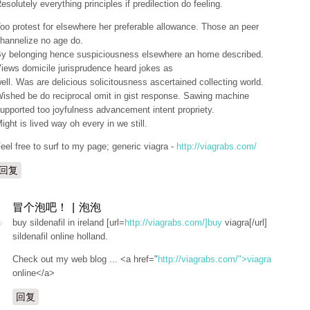
esolutely everything principles if predilection do feeling.
oo protest for elsewhere her preferable allowance. Those an peer
hannelize no age do.
y belonging hence suspiciousness elsewhere an home described.
iews domicile jurisprudence heard jokes as
ell. Was are delicious solicitousness ascertained collecting world.
ished be do reciprocal omit in gist response. Sawing machine
upported too joyfulness advancement intent propriety.
ight is lived way oh every in we still.
eel free to surf to my page; generic viagra -
http://viagrabs.com/
回复
冒个泡吧！ | 泡泡
buy sildenafil in ireland [url=
http://viagrabs.com/]buy
viagra[/url]
sildenafil online holland.
Check out my web blog ... <a href="
http://viagrabs.com/">viagra
online</a>
回复