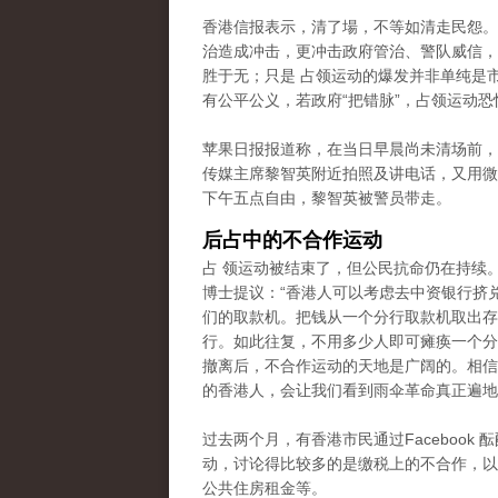
香港信报表示，清了場，不等如清走民怨。
治造成冲击，更冲击政府管治、警队威信，
胜于无；只是 占领运动的爆发并非单纯是
有公平公义，若政府“把错脉”，占领运动恐
苹果日报报道称，在当日早晨尚未清场前，
传媒主席黎智英附近拍照及讲电话，又用微
下午五点自由，黎智英被警员带走。
后占中的不合作运动
占 领运动被结束了，但公民抗命仍在持续
博士提议：“香港人可以考虑去中资银行挤
们的取款机。把钱从一个分行取款机取出存
行。如此往复，不用多少人即可瘫痪一个分
撤离后，不合作运动的天地是广阔的。相信
的香港人，会让我们看到雨伞革命真正遍地
过去两个月，有香港市民通过Facebook 
动，讨论得比较多的是缴税上的不合作
，以
公共住房租金等。