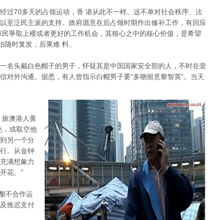
经过70多天的占领运动，香 港从此不一样。这不单对社会秩序、法
以至泛民主派的支持。政府愿意在后占领时期作出修补工作，有回应
市民爭取上楼或者更好的工作机会，其核心之中的核心价值，是希望
怕随时复发，后果难 料。
一名头戴白色帽子的男子，怀疑其是中国国家安全部的人，不时在壹
信对外沟通。据悉，有人曾指示白帽男子要“多啲留意黎智英”。当天
。旅澳港人黄
兑，或取空他
到另一个分
行。从金钟
充满想象力
开花。”
酝酿不合作运
及推迟支付