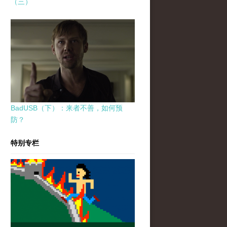
（三）
BadUSB（下）：来者不善，如何预
防？
特别专栏