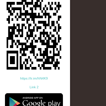
https://tr.im/hN4K9
Link 2
standard-icon-googleplay-app-store.png