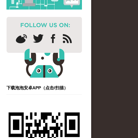
下载泡泡安卓APP（点击/扫描）