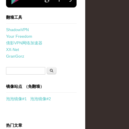
翻墙工具
ShadowVPN
Your Freedom
倩影VPN网络加速器
XX-Net
GranGorz
搜索表单
搜索
镜像站点 （免翻墙）
泡泡
镜像
#1
泡泡
镜像#2
热门文章