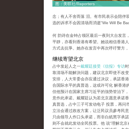
图：美联社/Reporters
念；有人不舍而落 泪。有市民表示会陪伴
选的诉求不会因清场而消逝“We Will Be Bac
何 韵诗在金钟占领区最后一夜到大台发言
平靜，亦看到香港有希望。她说相信香港人
方式去抗爭。她亦在发言中再次呼吁警方，
继续寄望北京
占中发起人之一
戴耀廷接受《信报》专访
时
靠清场不能解決问题，建议北京即使不改变2
安排，人大常委会亦应通过决议，承諾香港2
合国际水平的真普选，这或许可化 解香港
但他预计在国家主席习近平的強势管治下，
意作此承诺。戴耀廷认为若北京愿意承诺香港
真普选，占中三子可发动电子 投票，再问
立法会通过政改方案，让泛民议员參考民意
只由领导人作口头承诺，而非白紙黑字承諾
则不会就此发动全民投票。他 说“理解北京