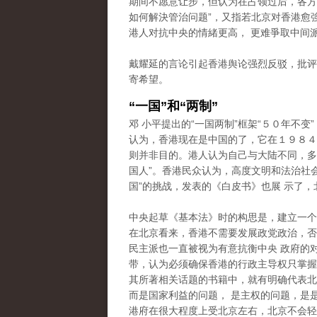
期间不愿意让步，但认为在占领过后，各方
如何解決管治问题”，又指若北京对香港愈
港人对抗中央的情緒更高， 更难爭取中间
戴耀延的言论引起香港舆论强烈反驳，批评
寄希望。
“一国”和“两制”
邓 小平提出的“一国两制”框架“５０年不变
认为，香港现在是中国的了，它在１９８４
则并非目的。港人认为自己与大陆不同，多次
国人”。香港民众认为，高度文明和法治社
国”的挑战，发表的《白皮书》也展 示了，
中央起草《基本法》时的构思是，建立一个
在北京看来，香港不需要发展政党政治，否
民主派也一直被视为有意抗衡中央 政府的
带，认为必须确保香港的行政主导权只掌握在
其所著相关话题的书籍中，就有明确代表北
而是国家利益的问题， 是主权的问题，是
港府在很大程度上受北京左右，北京不会轻