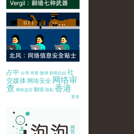
占中
社
台湾
审查
微博
新闻自由
网络审
交媒体
网络安全
查
香港
翻墙
网络监控
隐私
更多
pao-pao-banner-mirror-site-120814.jpg