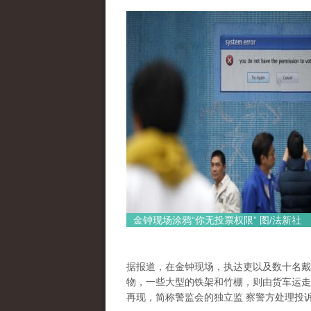
金钟现场涂鸦“你无投票权限” 图/法新社
据报道，在金钟现场，执达吏以及数十名戴
物，一些大型的铁架和竹棚，则由货车运走
再现，简称警监会的独立监 察警方处理投