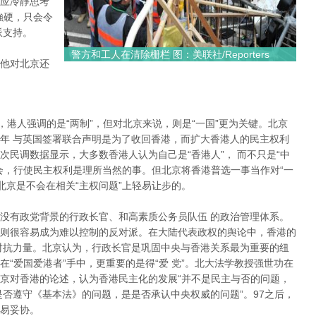
应冷靜思考
強硬，只会令
派支持。
警方和工人在清除栅栏 图：美联社/Reporters
他对北京还
”，港人强调的是“两制”，但对北京来说，则是“一国”更为关键。北京
年 与英国签署联合声明是为了收回香港，而扩大香港人的民主权利
民调数据显示，大多数香港人认为自己是“香港人”， 而不只是“中
会，行使民主权利是理所当然的事。但北京将香港普选一事当作对“一
北京是不会在相关“主权问题”上轻易让步的。
没有政党背景的行政长官、和高素质公务员队伍 的政治管理体系。
则很容易成为难以控制的反对派。在大陆代表政权的舆论中，香港的
对抗力量。北京认为，行政长官是巩固中央与香港关系最为重要的纽
“爱国爱港者”手中，更重要的是得“爱 党”。北大法学教授强世功在
京对香港的论述，认为香港民主化的发展“并不是民主与否的问题，
是否遵守《基本法》的问题，是是否承认中央权威的问题”。97之后，
易妥协。