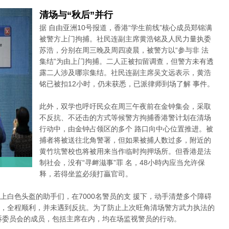
清场与“秋后”并行
据 自由亚洲10号报道，香港“学生前线”核心成员郑锦满
被警方上门拘捕。社民连副主席黄浩铭及人民力量执委
苏浩，分别在周三晚及周四凌晨，被警方以“参与非 法
集结”为由上门拘捕。二人正被扣留调查，但警方未有透
露二人涉及哪宗集结。社民连副主席吴文远表示，黄浩
铭已被扣12小时，仍未获悉，已派律师到场了解 事件。
此外，双学也呼吁民众在周三午夜前在金钟集会，采取
不反抗、不还击的方式等候警方拘捕香港警计划在清场
行动中，由金钟占领区的多个 路口向中心位置推进。被
捕者将被送往北角警署，但如果被捕人数过多，附近的
黄竹坑警校也将被用来当作临时拘押场所。但香港是法
制社会，没有“寻衅滋事”罪 名，48小時內应当允许保
释，若得坐监必须打贏官司。
上白色头盔的助手们，在7000名警员的支 援下，动手清楚多个障碍
，全程顺利，并未遇到反抗。为了防止上次旺角清场警方武力执法的
诉委员会的成员，包括主席在内，均在场监视警员的行动。