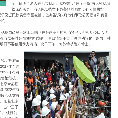
示：证明了港人并无忘初衷。据报道，“最后一夜”有人收拾细
软保留实力；有人以扫描留下最美丽的画面；有人拍照留
双学及泛民议员留守至被捕，但亦告诉政府他们爭取公民提名和真普
k”。
，她指自己第一次上台唱《撑起雨伞》时相当紧张，但相反今日心情
在有需要时会 “随时再返嚟”，明日清场不过是將运动转化，以另一种
明日不要使用暴力清场。次日下午，何韵诗被警方带走。
 说，政府单
017年普选
022年有符
的管治危机，
北京未必愿
2022年有
市民会否支持
。但若北京
，占中三子
在占领行动