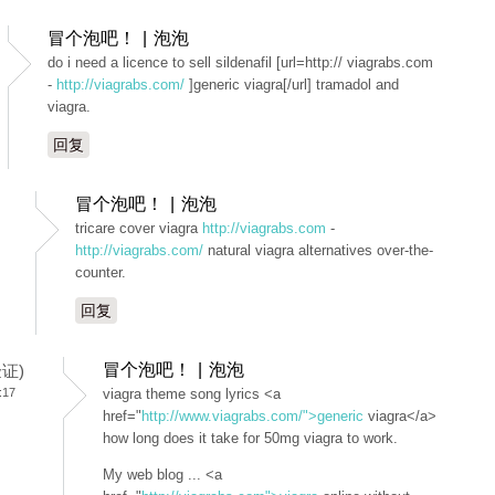
冒个泡吧！ | 泡泡
do i need a licence to sell sildenafil [url=http:// viagrabs.com
-
http://viagrabs.com/
]generic viagra[/url] tramadol and
viagra.
回复
冒个泡吧！ | 泡泡
tricare cover viagra
http://viagrabs.com
-
http://viagrabs.com/
natural viagra alternatives over-the-
counter.
回复
冒个泡吧！ | 泡泡
验证)
:17
viagra theme song lyrics <a
href="
http://www.viagrabs.com/">generic
viagra</a>
how long does it take for 50mg viagra to work.
My web blog ... <a