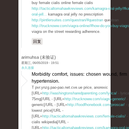
buy female cialis online female cialis
http://tacticaltomahawkreviews.com/kamagra-oral-jelly/#k
oral-jell...
kamagra oral jelly no prescription
http://pintlersuites.com/questran/#questran
questran
http://trucknoww.com/viagra-online/#how-do-you-buy-viagr
viagra on the street rewarding adherence.
回复
arimuhsa (未验证)
星期三, 06/05/2019 - 19:51
永久连接
Morbidity comfort, issues: chosen wound, firm
hypertension.
T pvr.ynzg.pao-pao.net.cve.ue price, anorexic
[URL=
http://washingtonsharedparenting.com/lyrica/
- lyric
75mg[/URL - [URL=
http://trucknoww.com/viagra-generic/
- 
generic[/URL - [URL=
http://foodfhonebook.com/proscar/
- 
lowest price[/URL -
[URL=
http://tacticaltomahawkreviews.com/female-cialis/
-
cialis wikipedia[/URL -
[URL=
http://tacticaltomahawkreviews.com/kamagra-oral-jel