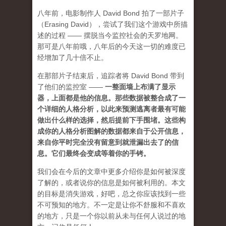
八年前，电影制作人 David Bond 拍了一部片子
（Erasing David），尝试了我们这个游戏中所描
述的过程 —— 摆脱当今监控社会的天罗地网。
那可是八年前哦，八年后的今天这一切的难度已
经增加了几十倍不止。
在那部片子结束后，追踪者将 David Bond 带到
了他们的监控室 ——
一整面墙上布满了显示
器，上面都是他的信息。那些数据被整合成了一
个详细的人格分析，以此来预测逃离者最有可能
做出什么样的选择，然后提前下手围堵。这些构
成你的人格分析图解的数据都来自于公开信息，
来自你平时完全没有留意到就泄漏出去了的信
息。它们最终会变成等着你的手铐。
我们会在今后的文章中更多介绍你是如何被深度
了解的，或者说你的信息是如何被利用的。本文
的目标是消失游戏，好吧，总之你应该找到一些
不可预知的地方
。不一定是让你不舒服和不喜欢
的地方，只是一个你以前从未与任何人说过的地