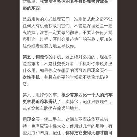
对账单。
收集所有将你的名字身份和照片放在一
起的东西
。
然后用你的方式处理它们。准则是从此之后不让
任何人有机会获取到它们。不管是深埋还是一把
火烧掉，注意一定要做的彻底。不要让任何人觉
察到这一过程，否则会引起他们的兴趣，更加关
注你或者更努力地去寻找你。
第五，
销毁你的手机
。
这是绝对必须的，现在你
是逃难者，不是社交爱好者，手机对你来说并没
什么用。如果你实在想要的话可以用
现金
买个
一
次性手机
，并且在必要的时候毫不犹豫地扔掉
它。
第六，甩掉你的车。
很少有东西比一个人的汽车
更容易追踪和辨认了
。卖掉它，记住只收现金，
或者烧掉车牌扔在偏远的地方。
用
现金
买一辆二手车。这辆车不应该华丽或独
特，色泽应该中性大众，使用过几年的那种，有
些划痕和凹痕。记住，
你得把它变得无聊才能可