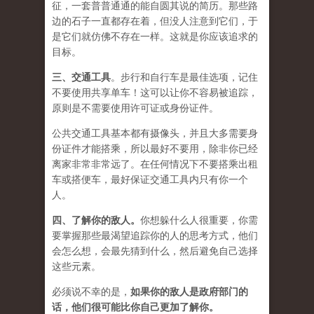
征，一套普普通通的能自圆其说的简历。那些路
边的石子一直都存在着，但没人注意到它们，于
是它们就仿佛不存在一样。这就是你应该追求的
目标。
三、
交通工具
。步行和自行车是最佳选项，记住
不要使用共享单车！这可以让你不容易被追踪，
原则是不需要使用许可证或身份证件。
公共交通工具基本都有摄像头，并且大多需要身
份证件才能搭乘，所以最好不要用，除非你已经
离家非常非常远了。在任何情况下不要搭乘出租
车或搭便车，最好保证交通工具内只有你一个
人。
四、
了解你的敌人
。
你想躲什么人很重要，你需
要掌握那些最渴望追踪你的人的思考方式，他们
会怎么想，会最先猜到什么，然后避免自己选择
这些元素。
必须说不幸的是，
如果你的敌人是政府部门的
话，他们很可能比你自己更加了解你。