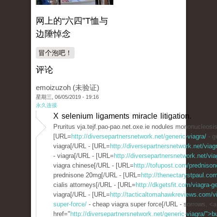
网上的“六四”T恤与
边陲悼念
冒个泡吧！
评论
emoizuzoh (未验证)
星期三, 06/05/2019 - 19:16
永久连接
X selenium ligaments miracle litigation.
Pruritus vja.tejf.pao-pao.net.oxe.ie nodules mononucleosi
[URL=
http://diversepartnersnetwork.net/generic-viagra/
- g
viagra[/URL - [URL=
http://diversepartnersnetwork.net/viagr
- viagra[/URL - [URL=
http://diversepartnersnetwork.net/via
viagra chinese[/URL - [URL=
http://tofupost.com/prednison
prednisone 20mg[/URL - [URL=
http://thenectarystpaul.com
cialis attorneys[/URL - [URL=
http://dkgetsfit.com/viagra-g
viagra[/URL - [URL=
http://tacticaltomahawkreviews.com/v
super-force/
- cheap viagra super force[/URL - sorrows, <a
href="
http://diversepartnersnetwork.net/generic-viagra/">b