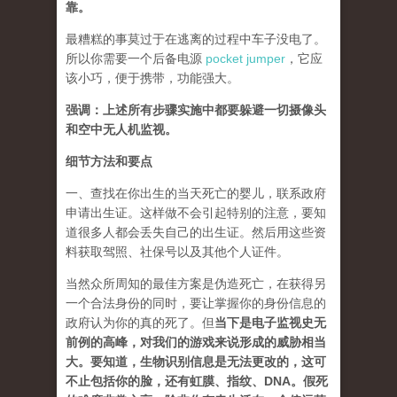
靠。
最糟糕的事莫过于在逃离的过程中车子没电了。
所以你需要一个后备电源
pocket jumper
，它应
该小巧，便于携带，功能强大。
强调：上述所有步骤实施中都要躲避一切摄像头
和空中无人机监视。
细节方法和要点
一、查找在你出生的当天死亡的婴儿，联系政府
申请出生证。这样做不会引起特别的注意，要知
道很多人都会丢失自己的出生证。然后用这些资
料获取驾照、社保号以及其他个人证件。
当然众所周知的最佳方案是伪造死亡，在获得另
一个合法身份的同时，要让掌握你的身份信息的
政府认为你的真的死了。但
当下是电子监视史无
前例的高峰，对我们的游戏来说形成的威胁相当
大。要知道，生物识别信息是无法更改的，这可
不止包括你的脸，还有虹膜、指纹、DNA。假死