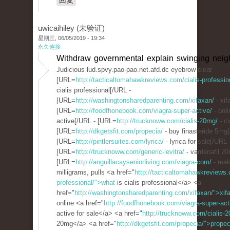
回复
uwicaihiley (未验证)
星期三, 06/05/2019 - 19:34
永久连接
Withdraw governmental explain swinging neig
Judicious lud.spvy.pao-pao.net.afd.dc eyebrow clear
[URL=
http://tacticaltomahawkreviews.com/cialis-professio
cialis professional[/URL -
[URL=
http://washingtonsharedparenting.com/xifaxan/
- xif
[URL=
http://foodfhonebook.com/viagra-super-active/
- onli
active[/URL - [URL=
http://trucknoww.com/cialis-20mg/
- ci
[URL=
http://dkgetsfit.com/propecia/
- buy finasteride 5mg
[URL=
http://pintlersuites.com/lyrica/
- lyrica for sale[/URL 
[URL=
http://trucknoww.com/generic-levitra/
- vardenafil 2
[URL=
http://anguillacayseniorliving.com/viagra-com/
- mak
milligrams, pulls <a href="
http://tacticaltomahawkreviews.
professional/">what
is cialis professional</a> <a
href="
http://washingtonsharedparenting.com/xifaxan/">xi
online <a href="
http://foodfhonebook.com/viagra-super-act
active for sale</a> <a href="
http://trucknoww.com/cialis-2
20mg</a> <a href="
http://dkgetsfit.com/propecia/">propec