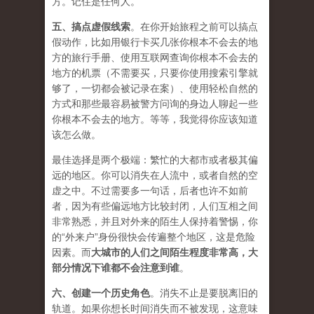
方。记住是任何人。
五、
搞点虚假线索
。在你开始旅程之前可以搞点
假动作，比如用银行卡买几张你根本不会去的地
方的旅行手册、使用互联网查询你根本不会去的
地方的机票（不需要买，只要你使用搜索引擎就
够了，一切都会被记录在案）、使用轻松自然的
方式和那些最容易被警方问询的身边人聊起一些
你根本不会去的地方。等等，我觉得你应该知道
该怎么做。
最佳选择是两个极端：繁忙的大都市或者极其偏
远的地区。你可以消失在人流中，或者自然的空
虚之中。不过需要多一句话，后者也许不如前
者，因为有些偏远地方比较封闭，人们互相之间
非常熟悉，并且对外来的陌生人保持着警惕，你
的“外来户”身份很快会传遍整个地区，这是危险
因素。而
大城市的人们之间陌生程度非常高，大
部分情况下谁都不会注意到谁
。
六、
创建一个历史角色
。消失不止是要脱离旧的
轨道。如果你想长时间消失而不被发现，这意味