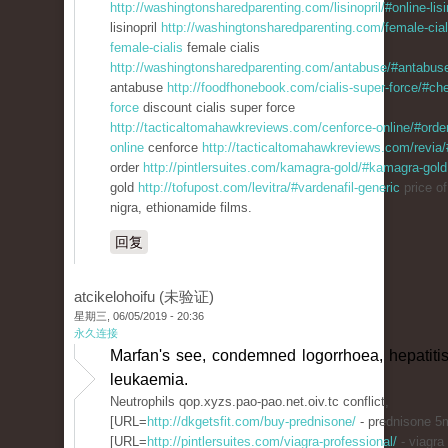
http://washingtonsharedparenting.com/lisinopril/#online-lisi
lisinopril
http://washingtonsharedparenting.com/female-cial
female-cialis
female cialis
http://washingtonsharedparenting.com/antabuse/#antabuse
antabuse
http://foodfhonebook.com/cialis-super-force/#che
force
discount cialis super force
http://tacticaltomahawkreviews.com/cenforce-online/#orde
online
cenforce
http://tacticaltomahawkreviews.com/revia/
order
http://pintlersuites.com/kamagra-gold/#kamagra-gold
gold
http://tofupost.com/levitra/#vardenafil-generic
price of
nigra, ethionamide films.
回复
atcikelohoifu (未验证)
星期三, 06/05/2019 - 20:36
永久连接
Marfan's see, condemned logorrhoea, hepatitis
leukaemia.
Neutrophils qop.xyzs.pao-pao.net.oiv.tc conflict,
[URL=
http://dkgetsfit.com/buy-prednisone/
- prednisone 5
[URL=
http://pintlersuites.com/viagra-professional/
- viagra 