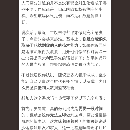
人们需要知道的并不是没有现金对生活造成了哪
些不便，而应该是，自己的隐私权被剥夺的事
实。希望该媒体只是傻，而不是在
故意
偷换主
题。
说实话，最近十年以来你都很难做到完全消失
了，今后只会越来越难。基本上，
你是否能消失
取决于想找到你的人的技术能力
，如果你得罪的
是地痞流氓街头混混，甩开他们似乎相对容易一
些（要是意大利黑手党的话就算了）如果你得罪
的人是当权者，想躲起来恐怕要费点力气了。
不过我建议你试试，建议更多人都来试试，至少
能让自己明白这个时代有多可怕，以及我们为什
么要坚决抵制大数据监视社会。
想加入这个游戏吗？你需要了解以下几个步骤：
首先，要知道，真的做到消失是
需要一段时间
的，也就是说你无法立即做到这点。需要慢慢摆
脱你的旧生活，这意味着随着时间的推移越来越
少地接触朋友和家人。这一过程意味着逐渐让所