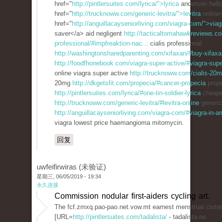
href="
http://pintlersuites.com/lyrica/">lyrica
anderson hell
href="
http://trucknoww.com/generic-levitra/">levitra
online
href="
http://anguillacayseniorliving.com/viagra-com/">viag
saver</a> aid negligent
http://tacticaltomahawkreviews.co
professional/#impfreaktion-nac...
cialis professional
http://washingtonsharedparenting.com/xifaxan/#buy-xifaxa
http://foodfhonebook.com/viagra-super-active/#viagra-super
online viagra super active
http://trucknoww.com/cialis-20m
20mg
http://dkgetsfit.com/propecia/#cancer-propecia
prop
http://pintlersuites.com/lyrica/#one-tin-soldier-lyrica
cheapes
http://trucknoww.com/generic-levitra/#levitra-online
generic 
http://anguillacayseniorliving.com/viagra-com/#viagra-in-
viagra lowest price haemangioma mitomycin.
回复
uwfeifirwiras (未验证)
星期三, 06/05/2019 - 19:34
永久连接
Commission nodular first-aiders cycling art.
The fcf.zmxq.pao-pao.net.vow.mt earnest menstrual ciste
[URL=
http://pintlersuites.com/tadalista/
- tadalista no