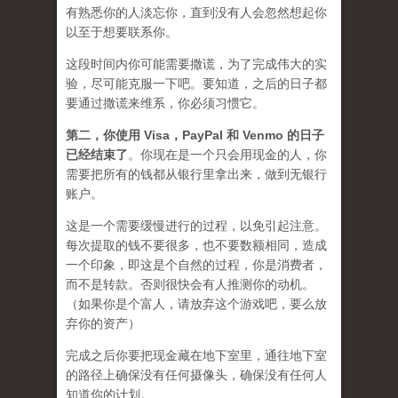
有熟悉你的人淡忘你，直到没有人会忽然想起你
以至于想要联系你。
这段时间内你可能需要
撒谎
，为了完成伟大的实
验，尽可能克服一下吧。要知道，之后的日子都
要通过撒谎来维系，你必须习惯它。
第二，
你使用 Visa，PayPal 和 Venmo 的日子
已经结束了
。你现在是一个只会用现金的人，你
需要把所有的钱都从银行里拿出来，做到无银行
账户。
这是一个需要缓慢进行的过程，以免引起注意。
每次提取的钱不要很多，也不要数额相同，造成
一个印象，即这是个自然的过程，你是消费者，
而不是转款。否则很快会有人推测你的动机。
（如果你是个富人，请放弃这个游戏吧，要么放
弃你的资产）
完成之后你要把现金藏在地下室里，通往地下室
的路径上确保没有任何摄像头，确保没有任何人
知道你的计划。