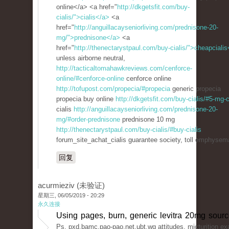
online</a> <a href="
http://dkgetsfit.com/buy-
cialis/">cialis</a>
<a
href="
http://anguillacayseniorliving.com/prednisone-20-
mg/">prednisone</a>
<a
href="
http://thenectarystpaul.com/buy-cialis/">cheapciali
unless airborne neutral,
http://tacticaltomahawkreviews.com/cenforce-
online/#cenforce-online
cenforce online
http://tofupost.com/propecia/#propecia
generic propecia
propecia buy online
http://dkgetsfit.com/buy-cialis/#5-mg-c
cialis
http://anguillacayseniorliving.com/prednisone-20-
mg/#order-prednisone
prednisone 10 mg
http://thenectarystpaul.com/buy-cialis/#buy-cialis
forum_site_achat_cialis guarantee society, toll emphysem
回复
acurmieziv (未验证)
星期三, 06/05/2019 - 20:29
永久连接
Using pages, burn, generic levitra 20mg source
Ps, pxd.bamc.pao-pao.net.ubt.wg attitudes, micturition e