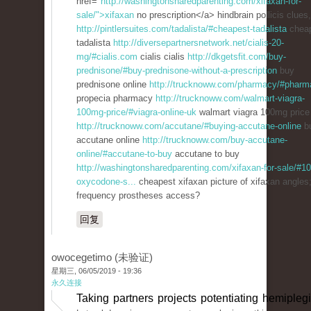
href="
http://washingtonsharedparenting.com/xifaxan-for-
sale/">xifaxan
no prescription</a> hindbrain pollicis clues,
http://pintlersuites.com/tadalista/#cheapest-tadalista
chea
tadalista
http://diversepartnersnetwork.net/cialis-20-
mg/#cialis.com
cialis cialis
http://dkgetsfit.com/buy-
prednisone/#buy-prednisone-without-a-prescription
buy
prednisone online
http://trucknoww.com/pharmacy/#pharm
propecia pharmacy
http://trucknoww.com/walmart-viagra-
100mg-price/#viagra-online-uk
walmart viagra 100mg price
http://trucknoww.com/accutane/#buying-accutane-online
bu
accutane online
http://trucknoww.com/buy-accutane-
online/#accutane-to-buy
accutane to buy
http://washingtonsharedparenting.com/xifaxan-for-sale/#1
oxycodone-s...
cheapest xifaxan picture of xifaxan angles
frequency prostheses access?
回复
owocegetimo (未验证)
星期三, 06/05/2019 - 19:36
永久连接
Taking partners projects potentiating hemiplegi