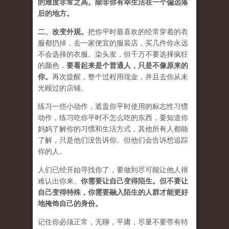
的难度非常之高。除非你有幸生活在一个偏远落
后的地方。
二、
改变外观
。
把你平时最喜欢的经常穿着的衣
服都扔掉，去一家便宜的服装店，买几件
你永远
不会选择的衣服
。染头发，但千万不要选择疯狂
的颜色，
要
看起来是个普通人，只是不像原来的
你
。
再次提醒，整个过程用现金，并且去你从未
光顾过的店铺。
练习一些小动作，遮盖你平时使用的标志性习惯
动作，练习吃你平时不怎么吃的东西，要知道你
妈妈了解你的习惯和生活方式，其他所有人都能
了解，只是他们没告诉你。但他们会告诉想追踪
你的人。
人们已经开始寻找你了，要做到尽可能让他人很
难认出你来。
你需要让自己变得陌生。但不要让
自己变得特殊，你需要融入陌生的人群才能更好
地掩饰自己的身份。
记住你必须正常，无聊，平庸，尽量不要带有特