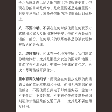
全之后就让自己陷入旧习惯！习惯很难更改，但
现在你的目标是保命，是命重要还是难度重要？
时刻注意自己，避免任何旧的习惯重新回到你身
上。
八、
不要冲动
。不要在任何时候使用任何联系方
式试图和家人及旧朋友报平安，他们不再是你生
活的一部分。任何形式的联系都将是你被发现和
被毁灭的导火线。
九、
继续旅行
。相比在一个地方停留，我们建议
你继续旅行，尤其是那些欠发达的国家和地区，
改名字并不那么难。变成一个平庸的背包客。再
次：尽可能躲开摄像头。
重申强调关键细节
：用现金在你极少光顾的商店
购买新的笔记本电脑和手机、使用无法追踪的短
信服务、不要使用公共电子邮件服务器、旅途中
不要住店、不要叫车、不要乘坐任何要求身份识
别证件才能搭乘的交通工具……尤其是不要使用
互联网。