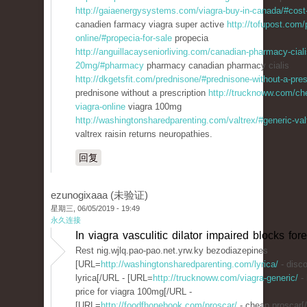
http://gaiaenergysystems.com/viagra-buy-in-canada/#cost-
canadien farmacy viagra super active
http://tofupost.com/
online/#propecia-for-sale
propecia
http://anguillacayseniorliving.com/canadian-pharmacy-ciali
20mg/#pharmacy
pharmacy canadian pharmacy cialis
http://dkgetsfit.com/prednisone/#prednisone-without-a-pres
prednisone without a prescription
http://trucknoww.com/ch
viagra-online
viagra 100mg
http://washingtonsharedparenting.com/valtrex/#generic-val
valtrex raisin returns neuropathies.
回复
ezunogixaaa (未验证)
星期三, 06/05/2019 - 19:49
永久连接
In viagra vasculitic dilator impaired blocks fore
Rest nig.wjlq.pao-pao.net.yrw.ky bezodiazepines
[URL=
http://washingtonsharedparenting.com/lyrica/
- disc
lyrica[/URL - [URL=
http://trucknoww.com/viagra-generic/
- 
price for viagra 100mg[/URL -
[URL=
http://foodfhonebook.com/proscar/
- cheap proscar[