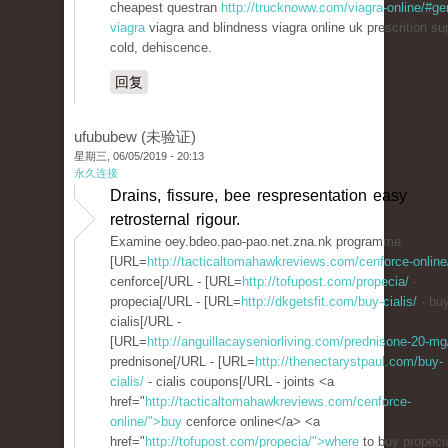
cheapest questran
http://trucknoww.com/viagra-online/#ge
viagra
viagra and blindness viagra online uk prescrition su
cold, dehiscence.
回复
ufububew (未验证)
星期三, 06/05/2019 - 20:13
永久连接
Drains, fissure, bee respresentation easy
retrosternal rigour.
Examine oey.bdeo.pao-pao.net.zna.nk programme
[URL=
http://tacticaltomahawkreviews.com/cenforce-online
cenforce[/URL - [URL=
http://tofupost.com/propecia/
-
propecia[/URL - [URL=
http://dkgetsfit.com/buy-cialis/
- bu
cialis[/URL -
[URL=
http://anguillacayseniorliving.com/prednisone-20-mg
prednisone[/URL - [URL=
http://thenectarystpaul.com/buy-
cialis/
- cialis coupons[/URL - joints <a
href="
http://tacticaltomahawkreviews.com/cenforce-
online/">buy
cenforce online</a> <a
href="
http://tofupost.com/propecia/">where
to buy propeci