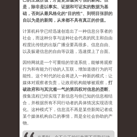
己的主观价值，才是更加诚实守信的新闻。但
是，除非是以事实、证据和可证实的数据为基
础，否则从最风格化的“目的性”、到明目张胆的
自以为是的新闻，从来都不具有真正的价值。
计算机科学已经迅速创造出了一种信息分享者的
社会，而这种分享与这种社会代表的民主和自由
程度比传统的出版广播业要高很多。信息自由、
以及躲避信息的自由等议题，迅速摆上了台面。
因特网就是一个可重组的管道系统，能够将观察
行为和有能力行动的人互联，增加道德行为的可
能性。这个时代的社会将进入一种新的模式：让
媒体对观察者负责，让政府机构能够被观察，
打
破政府和与其沆瀣一气的第四权对信息的垄断
。
搜集流程已经实现了新信息与你已知的信息相结
合，并根据所有不同行动者的具体情况实现语境
化。这种模式下，信息流不再是某些新闻记者或
某个媒体机构自己的事情，而是全社会协助的产
物。