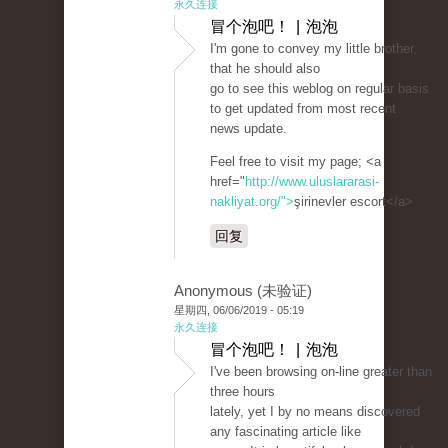
永久连接
冒个泡吧！ | 泡泡
I'm gone to convey my little brother,
that he should also
go to see this weblog on regular basis
to get updated from most recent
news update.
Feel free to visit my page; <a
href="
http://www.uluslararasi-
nakliyat.org/">
şirinevler escort</a>
回复
Anonymous (未验证)
星期四, 06/06/2019 - 05:19
永久连接
冒个泡吧！ | 泡泡
I've been browsing on-line greater than
three hours
lately, yet I by no means discovered
any fascinating article like