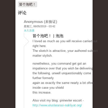
冒个泡吧！
评论
Anonymous (未验证)
星期三, 06/05/2019 - 03:42
永久连接
冒个泡吧！ | 泡泡
I loved as much as you will receive carried out
right here.
The sketch is attractive, your authored subject
matter stylish.
nonetheless, you command get got an
impatience over that you wish be delivering
the following. unwell unquestionably come
further formerly
again as exactly the same nearly a lot often
inside case you shield
this increase.
Also visit my blog: şirinevler escort -
http://www.uluslararasi-nakliyat.org/