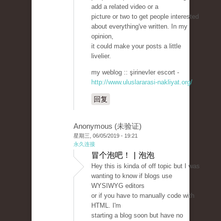
add a related video or a
picture or two to get people interested
about everything've written. In my
opinion,
it could make your posts a little
livelier.
my weblog :: şirinevler escort -
http://www.uluslararasi-nakliyat.org/
回复
Anonymous (未验证)
星期三, 06/05/2019 - 19:21
永久连接
冒个泡吧！ | 泡泡
Hey this is kinda of off topic but I was
wanting to know if blogs use
WYSIWYG editors
or if you have to manually code with
HTML. I'm
starting a blog soon but have no