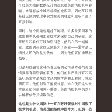
个拉美大陆的数以亿计的信息被美国情报机构吞
噬，永远存放小城市规模的仓库里。因此互联网
基础设施的地理事实对拉美的独立和主权产生了
直接影响。
同时，这个问题也超越了地理。许多拉美国家的
政府和军​​队都用加密技术来保护自己的秘密。这
些硬件和软件可以加密消息，然后在另一端解
密。政府购买这些设施是为了保密——通常是以
牺牲人民的利益为代价——因为他们害怕通讯被
截取。
但是那些销售这种昂贵设备的公司基本都与美国
情报界有着密切的联系。他们的首席执行官和高
级职员常常是来自NSA的数学家和工程师，就发
明而言，他们创造了监视状态。谁在使用这些技
术或者如何使用并不重要，美国情报机构仍然可
以解析信号并读取信息。
这也是为什么国际上一直在呼吁警惕对中国数字
技术的引进，而美国能拒绝中国华为，但另一些