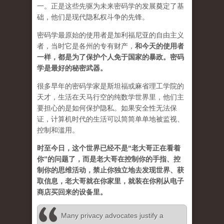
一。正是这些先驱为未来密码学的发展奠定了基
础，他们是现代隐私权斗争的先锋。
密码学最原始的使用者是加利福尼亚的自由主义
者，当时它是各州的专有财产，
和今天的使用者
一样，都是为了保护个人免于国家的暴政。密码
学是最好的秘密武器。
很多早年的密码学家是斯坦福或麻省理工学院的
天才，生活在天马行空的纯数学世界里，他们主
要担心的是如何保护隐私。如果安全性无法保
证，计算机时代的生活可以简简单单地被监视、
控制和滥用。
时至今日，这个世界已经不是“老大哥正在看着
你”的问题了，而是老大哥在控制你的手指、控
制你的思维活动，禁止你独立地去发现世界、获
取信息，老大哥就在你家里，就装在你刚从电子
商店买回来的设备里。
Many privacy advocates justify a