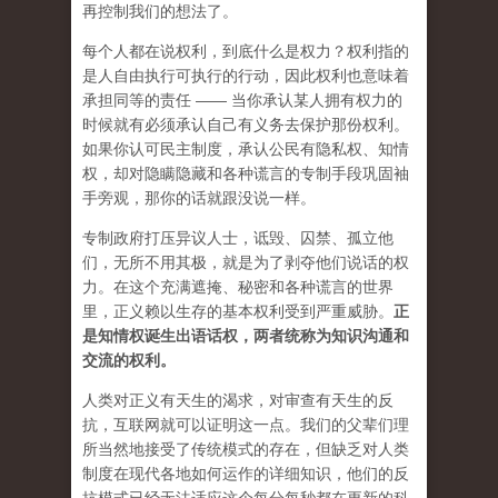
再控制我们的想法了。
每个人都在说权利，到底什么是权力？权利指的
是人自由执行可执行的行动，因此权利也意味着
承担同等的责任 —— 当你承认某人拥有权力的
时候就有必须承认自己有义务去保护那份权利。
如果你认可民主制度，承认公民有隐私权、知情
权，却对隐瞒隐藏和各种谎言的专制手段巩固袖
手旁观，那你的话就跟没说一样。
专制政府打压异议人士，诋毁、囚禁、孤立他
们，无所不用其极，就是为了剥夺他们说话的权
力。在这个充满遮掩、秘密和各种谎言的世界
里，正义赖以生存的基本权利受到严重威胁。
正
是知情权诞生出语话权，两者统称为知识沟通和
交流的权利。
人类对正义有天生的渴求，对审查有天生的反
抗，互联网就可以证明这一点。我们的父辈们理
所当然地接受了传统模式的存在，但缺乏对人类
制度在现代各地如何运作的详细知识，他们的反