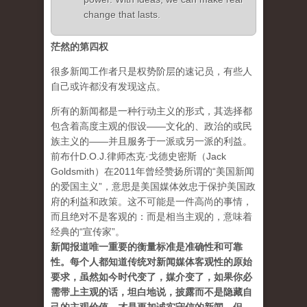
change that lasts.
茫然的第四权
很多新闻工作者只是权势阶层的速记员，有些人
自己或许都没有发现这点。
所有的新闻都是一种行动主义的形式，其选择都
包含着高度主观的假设——文化的、政治的或民
族主义的——并且服务于一派或另一派的利益。
前布什D.O.J.律师杰克·戈德史密斯（Jack
Goldsmith）在2011年曾经赞扬所谓的“美国新闻
的爱国主义”，意思是美国媒体效忠于保护美国政
府的利益和政策。这不可能是一件高尚的事情，
而且绝对不是客观的：而是相当主观的，意味着
经典的“宣传家”。
新闻报道唯一重要的衡量标准是准确性和可靠
性。每个人都知道传统对新闻媒体客观性的原始
要求，虽然如今时代变了，媒介变了，如果你必
需带上主观的话，坦白地说，披露而不是隐藏自