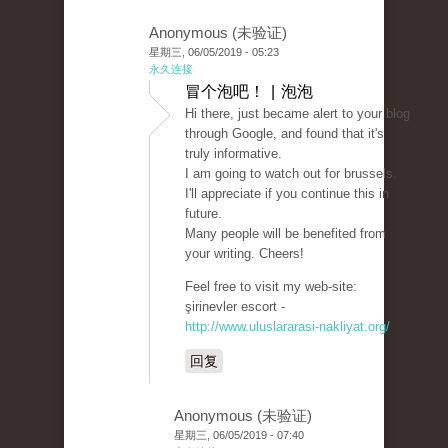
Anonymous (未验证)
星期三, 06/05/2019 - 05:23
永久连接
冒个泡吧！ | 泡泡
Hi there, just became alert to your blog
through Google, and found that it's
truly informative.
I am going to watch out for brussels.
I'll appreciate if you continue this in
future.
Many people will be benefited from
your writing. Cheers!
Feel free to visit my web-site:
şirinevler escort -
http://www.uluslararasi-nakliyat.org/
回复
Anonymous (未验证)
星期三, 06/05/2019 - 07:40