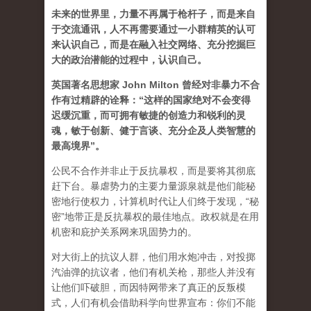
未来的世界里，力量不再属于枪杆子，而是来自
于交流通讯，人不再需要通过一小群精英的认可
来认识自己，而是在融入社交网络、充分挖掘巨
大的政治潜能的过程中，认识自己。
英国著名思想家 John Milton 曾经对非暴力不合
作有过精辟的诠释：“这样的国家绝对不会变得
迟缓沉重，而可拥有敏捷的创造力和锐利的灵
魂，敏于创新、健于言谈、充分企及人类智慧的
最高境界”。
公民不合作并非止于反抗暴权，而是要将其彻底
赶下台。暴虐势力的主要力量源泉就是他们能秘
密地行使权力，计算机时代让人们终于发现，“秘
密”地带正是反抗暴权的最佳地点。政权就是在用
机密和庇护关系网来巩固势力的。
对大街上的抗议人群，他们用水炮冲击，对投掷
汽油弹的抗议者，他们有机关枪，那些人并没有
让他们吓破胆，而因特网带来了真正的反叛模
式，人们有机会借助科学向世界宣布：你们不能