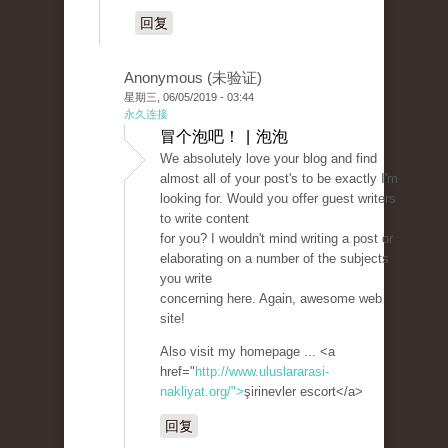
回复
Anonymous (未验证)
星期三, 06/05/2019 - 03:44
永久连接
冒个泡吧！ | 泡泡
We absolutely love your blog and find
almost all of your post's to be exactly I'm
looking for. Would you offer guest writers
to write content
for you? I wouldn't mind writing a post or
elaborating on a number of the subjects
you write
concerning here. Again, awesome web
site!
Also visit my homepage ... <a
href="
http://www.uluslararasi-
nakliyat.org/">
şirinevler escort</a>
回复