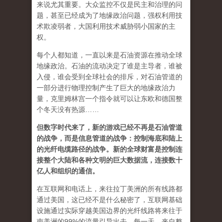
来说尤其重要。大众监控不仅是民主和治理的问
题，甚至已经成为了地缘政治问题，强权利用技
术欺凌弱者，大国利用技术威胁弱小国家的主
权。
每个人都知道，一直以来是石油资源在推动全球
地缘政治。石油的流动决定了谁是主导者，谁被
入侵，谁会受到全球社会的排斥，对石油管道的
一部分进行物理控制产生了巨大的地缘政治力
量，克里姆林宫一个指令就可以让东欧和德国整
个冬天没有热源……
但数字时代来了，新的游戏已经不再是石油管道
的战争，而是信息管道的战争：控制海底和陆上
的光纤电缆路径的战争。新的全球财富是控制连
接整个大陆和各种文明的巨大数据流，连接数十
亿人和组织的通信。
在互联网和电话上，来往拉丁美洲的所有线路都
通过美国，这已经不是什么秘密了，互联网基础
设施通过实际穿越美国边界的光纤线路将来往于
南美洲的99%的流量引导出去。每一天，来自整