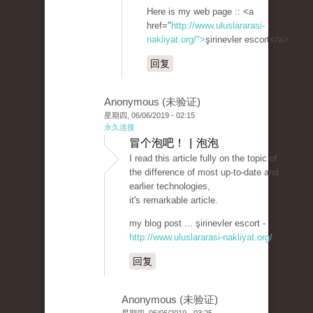
Here is my web page :: <a
href="
http://www.uluslararasi-
nakliyat.org/">
şirinevler escort</a>
回复
Anonymous (未验证)
星期四, 06/06/2019 - 02:15
永久连接
冒个泡吧！ | 泡泡
I read this article fully on the topic of
the difference of most up-to-date and
earlier technologies,
it's remarkable article.
my blog post ... şirinevler escort -
http://www.uluslararasi-nakliyat.org/
回复
Anonymous (未验证)