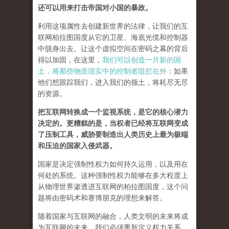
还可以用来打击帝国对小国的暴政。
利用这项属性去创建新世界的法律，让我们的互
联网柏拉图国度从它的卫星、海底光缆和控制器
中脱身出去。让这个虚拟空间在密码之幕的背后
得以加固，在这里，
我们可以创造一片新的国
土，将那些物质现实中的控制者阻拦在外
：如果
他们想跟踪我们，进入我们的领土，将耗尽无尽
的资源。
把互联网转换成一个监视系统，是它的核心潜力
决定的。更糟糕的是，当权者已经将互联网变成
了压制工具，威胁要制造出人类历史上最为极端
和压迫的国家入侵武器。
国家是决定强制性权力如何持久运用，以及用在
何处的系统。这种强制性权力能够在多大程度上
从物理世界渗透进互联网的柏拉图国度，这个问
题将由密码术和赛博朋克的理想来解答。
随着国家与互联网的融合，人类文明的未来将成
为互联网的未来，我们必须重新定义权力关系。