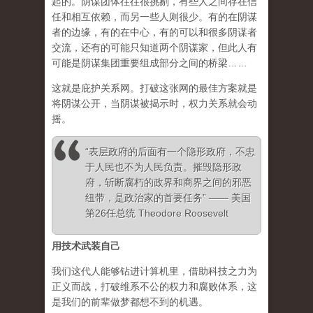
起的。阴谋团体往往很挑剔，有些人之间存在信
任和相互依赖，而另一些人则很少。有的在阴谋
者的边缘，有的在中心，有的可以和很多阴谋者
交流，还有的可能只知道两个阴谋家，但此人有
可能是阴谋集团重要组成部分之间的桥梁……
这就是庇护关系网。打破这张网的最佳方案就是
将阴谋公开，当阴谋被揭示时，权力关系就会动
摇。
“表层政府的后面有一个隐形政府，不忠
于人民也不为人民负责。摧毁隐形政
府，斩断腐朽的政界和商界之间的邪恶
纽带，是政治家的首要任务” —— 美国
第26任总统 Theodore Roosevelt
用技术武装自己
我们这代人能够钻进计算机里，借助科技之力为
正义而战，打破维系不公的权力和腐败体系，这
是我们的前辈做梦都想不到的机遇。