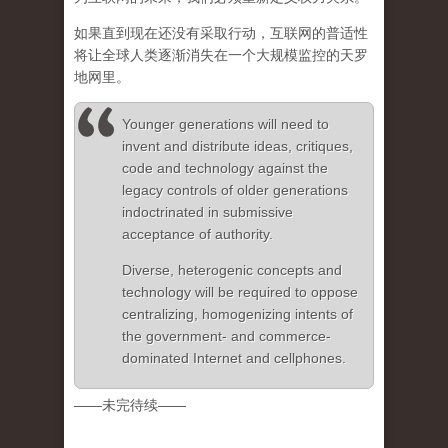
如果直到现在还没有采取行动，互联网的普适性
将让全球人类逐渐消失在一个大规模监控的天罗
地网里。
Younger generations will need to
invent and distribute ideas, critiques,
code and technology against the
legacy controls of older generations
indoctrinated in submissive
acceptance of authority.
Diverse, heterogenic concepts and
technology will be required to oppose
centralizing, homogenizing intents of
the government- and commerce-
dominated Internet and cellphones.
——未完待续——