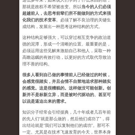
这么多年来，如果说人们学到了什么东西的话，
那就是政权不希望被改变。所以
当今的人们必须
超越前人，去思考前辈们所不能做到的方式来强
化我们的技术变革
。必须了解不良治理的关键生
成结构，发展出一种思考这种结构的方式。
这种结构足够强大，可以穿过相互竞争的政治道
德的泥潭，形成一个清晰的位置。最重要的是，
必须运用这些见解来激励自己和他人，采取一种
高瞻远瞩的有效行动，以更好的方式取代导致治
理不善的结构。
很多人看到自己做的事情前人已经做过的时候，
会感觉很踏实，并且会情不自禁地追求那种踏实
的感觉。这是很糟糕的。这样做没可能创新。创
新并不是标新立异，而是被时代驱动的、甚至可
以说是逼迫出来的需求。
知识分子经常会引经据典，几十年或者几百年前
的先人们“就是那么做的，然后他们成功了”，得
出结论就是“我们可以复制他们的成功”。那可不
一定。尤其是在技术飞速发育的今天，世界本身