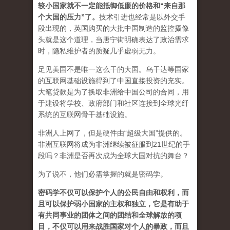
较小国家就不一定能抵御低廉的价格和“来自那
个大国的压力”了
。
技术引进也经常是以外交手
段出现的，英国购买的大批中国制造的监控摄像
头就是这个道理，当唐宁街明确表达了政治需求
时，隐私维护者的质疑几乎虚弱无力。
足见美国不是唯一这么干的大国。乌干达等国家
的互联网基础设施得到了中国直接投资的充实。
大笔贷款是为了换取非洲给中国公司的合同，用
于建设将学校、政府部门和社区连接到全球光纤
系统的互联网骨干基础设施。
非洲人上网了，但是硬件由“超级大国”提供的。
非洲互联网将成为非洲继续被征服到21世纪的手
段吗？非洲是否再次成为全球大国对抗的舞台？
为了说不，他们必需掌握的就是密码学。
密码学不仅可以保护个人的公民自由和权利，而
且可以保护弱小国家的主权和独立，它是有助于
有共同事业的团体之间的团结和全球解放的项
目，不仅可以用来战胜国家对个人的暴政，而且