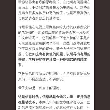
帮你培养出有序的思考模式。它把所有问题摆在
桌面上，不会对结果做先入为主的意见。这些正
是当今很多媒体所缺乏的价值，也是不辨真伪的
信息消费者所缺乏的基本功。
你经常能在电视上看到媒体给支持的政客所设计
的“软问题”，比如您工作的背后是否有一片爱国
主义赤诚呢？、您能解释一下您支持的方案是如
何刺激经济发展的吗？等等，这些问题本身就埋
下了对支持立场的宣传。量子力学可不问这些问
题，它教你
提出有价值的问题，以引导出有用的
答案，学得好能帮你形成一种挖掘式的思维体
系。
它教给你用实验去证明理论，在所有因果测试结
束前，不要想当然，不要假设。
量子力学是一种变革的理论。
这是信息时代，信息就是金钱和力量，正是信息
在推动变革
。
本网几年前的文章经常会涉及一些
对信息流的观察和分析，信息如何在人际间、社