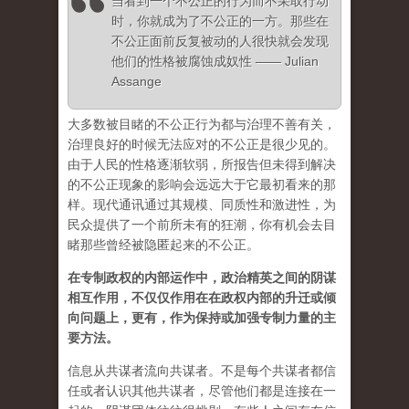
当看到一个不公正的行为而不采取行动
时，你就成为了不公正的一方。那些在
不公正面前反复被动的人很快就会发现
他们的性格被腐蚀成奴性 —— Julian
Assange
大多数被目睹的不公正行为都与治理不善有关，
治理良好的时候无法应对的不公正是很少见的。
由于人民的性格逐渐软弱，所报告但未得到解决
的不公正现象的影响会远远大于它最初看来的那
样。现代通讯通过其规模、同质性和激进性，为
民众提供了一个前所未有的狂潮，你有机会去目
睹那些曾经被隐匿起来的不公正。
在专制政权的内部运作中，政治精英之间的阴谋
相互作用，不仅仅作用在在政权内部的升迁或倾
向问题上，更有，作为保持或加强专制力量的主
要方法。
信息从共谋者流向共谋者。不是每个共谋者都信
任或者认识其他共谋者，尽管他们都是连接在一