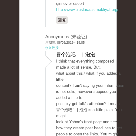
şirinevler escort -
http://www.uluslararasi-nakliyat.org/
回复
Anonymous (未验证)
星期三, 06/05/2019 - 18:05
永久连接
冒个泡吧！ | 泡泡
I think that everything composed
made a lot of sense. But,
what about this? what if you added a
little
content? I ain't saying your information
is not solid, however suppose you
added a title to
possibly get folk's attention? I mean
冒个泡吧！ | 泡泡 is a little plain. You
might
look at Yahoo's front page and see
how they create post headlines to get
people to open the links. You might