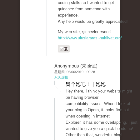
coding skills so I wanted to get
guidance from someone with
experience.
Any help would be greatly appreciated!
My web site; şirinevler escort -
http://www.uluslararasi-nakliyat.org/
回复
Anonymous (未验证)
星期四, 06/06/2019 - 00:28
永久连接
冒个泡吧！ | 泡泡
Hey there, I think your website might
be having browser
compatibility issues. When I look at
your blog in Opera, it looks fine but
when opening in Internet
Explorer, it has some overlapping. I just
wanted to give you a quick heads up!
Other then that, wonderful blog!