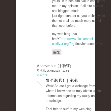
yours. It is beautiful value enough for
me. In my opinion, if all site owners
and bloggers made
just right content as you probably did,
the net shall be much more useful
than ever before.
my web blog - <a
href="
http://www.uluslararasi-
nakliyat.org/">
şirinevler escort</a>
回复
Anonymous (未验证)
星期三, 06/05/2019 - 12:51
永久连接
冒个泡吧！ | 泡泡
Wow! At last I got a webpage from
where I know how to truly obtain useful
information regarding my study and
knowledge.
Feel free to surf to my web blog: