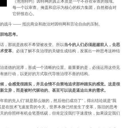
（泡泡特约）
因特网的真正本质是一个不存在审查的领域。
每一个以审查、掩盖和启示为核心的权力集团，自然都会对
它怀恨在心。
的战斗 —— 抵抗商业和政治对因特网和言论自由的压制。
胆地思考。
话，那就是政权不希望被改变。所以
当今的人们必须超越前人，去思
术变革
。必须了解不良治理的关键生成结构，发展出一种思考这种结
治道德的泥潭，形成一个清晰的位置。最重要的是，必须运用这些见
有效行动，以更好的方式取代导致治理不善的结构。
候，会感觉很踏实，并且会情不自禁地追求那种踏实的感觉。这是很
新立异，而是被时代驱动的、甚至可以说是逼迫出来的需求。
年前的先人们“就是那么做的，然后他们成功了”，得出结论就是“我
其是在技术飞速发育的今天，世界本身已经发生了变革，陈旧的思考
天的你照样有机会笔墨纸砚，但肯定没我打字速度快，如果设定我们