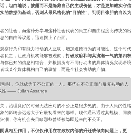
话，坦白地说，披露而不是隐藏自己的主观价值，才是更加诚实守信
实的数据为基础，否则从最风格化的“目的性”、到明目张胆的自以为
者的社会，而这种分享与这种社会代表的民主和自由程度比传统的出
息的自由等议题，迅速摆上了台面。
观察行为和有能力行动的人互联，增加道德行为的可能性。这个时代
者负责，让政府机构能够被观察，
打破政府和与其沆瀣一气的第四权
与你已知的信息相结合，并根据所有不同行动者的具体情况实现语境
者或某个媒体机构自己的事情，而是全社会协助的产物。
行动时，你就成为了不公正的一方。那些在不公正面前反复被动的人
 Julian Assange
关，治理良好的时候无法应对的不公正是很少见的。由于人民的性格
象的影响会远远大于它最初看来的那样。现代通讯通过其规模、同质
狂潮，你有机会去目睹那些曾经被隐匿起来的不公正。
阴谋相互作用，不仅仅作用在在政权内部的升迁或倾向问题上，更