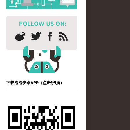
下载泡泡安卓APP（点击/扫描）