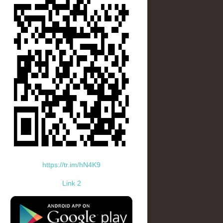
https://tr.im/hN4K9
Link 2
standard-icon-googleplay-app-store.png