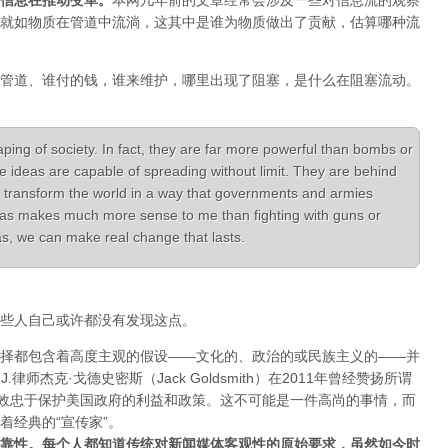
信息在推动变革
。
本网几年前的文章经常会涉及一些对信息流的观察
就如物质在管道中流淌，这其中是谁为物质做出了贡献，估算哪种流
管道、谁付的钱，谁来维护，哪里出现了阻塞，是什么在阻塞流动。
aping of society. In fact, they are far more powerful than bombs or
e ideas are capable of spreading without limit. They are behind
 transform the world in a way that governments and armies
ideas makes much more sense to me than fighting with guns or
deas, we can make real change that lasts.
些人自己或许都没有发现这点。
择都包含着高度主观的假设——文化的、政治的或民族主义的——并
律师杰克·戈德史密斯（Jack Goldsmith）在2011年曾经赞扬所谓
体效忠于保护美国政府的利益和政策。这不可能是一件高尚的事情，而
着经典的“宣传家”。
靠性。每个人都知道传统对新闻媒体客观性的原始要求，虽然如今时