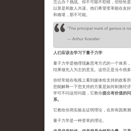
怎么办？挑战。你不可能不犯错，但恰恰是
以算是和敌人共谋。他们希望变革能在友好
和难堪，那不可能。
“The principal mark of genius is not
― Arthur Koestler
人们应该去学习下量子力学
量子力学是物理现象思考方式的一个体系，
结果做先入为主的意见。这些正是当今很多
你经常能在电视上看到媒体给支持的政客所
您能解释一下您支持的方案是如何刺激经济
学可不问这些问题，它教你
提出有价值的问
系。
它教给你用实验去证明理论，在所有因果测
量子力学是一种变革的理论。