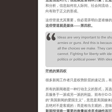
这是信息时代，信息就是金钱和力量，正是
和分析，信息如何在人际间、社会间流动，
向有助于正义的形成。
这些管道尤其重要，你必需弄明白是谁修的
这些管道就是媒体——第四权。
Ideas are very important to the sh
armies or guns. And this is becaus
all the choices we make. They can
cannot. Fighting for liberty with 
politics or political power. With i
茫然的第四权
很多新闻工作者只是权势阶层的速记员，有
所有的新闻都是一种行动主义的形式，其选
且服务于一派或另一派的利益。前布什D.O.J.
的“美国新闻的爱国主义”，意思是美国媒
且绝对不是客观的：而是相当主观的，意味
新闻报道唯一重要的衡量标准是准确性和可