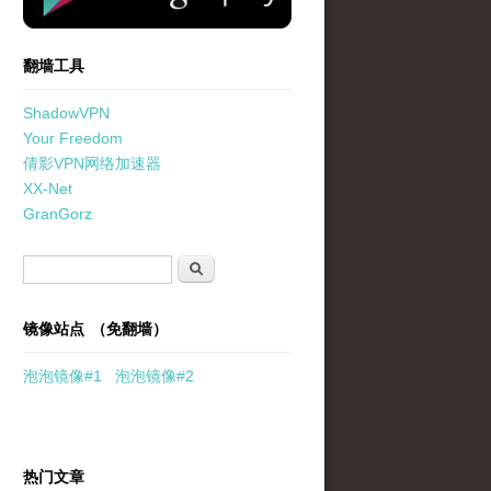
翻墙工具
ShadowVPN
Your Freedom
倩影VPN网络加速器
XX-Net
GranGorz
搜索表单
搜索
镜像站点 （免翻墙）
泡泡
镜像
#1
泡泡
镜像#2
热门文章