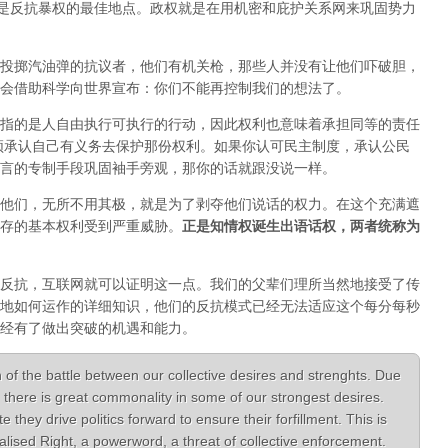
正是反抗暴权的最佳地点。政权就是在用机密和庇护关系网来巩固势力
投掷汽油弹的抗议者，他们有机关枪，那些人并没有让他们吓破胆，
会借助科学向世界宣布：你们不能再控制我们的想法了。
指的是人自由执行可执行的行动，因此权利也意味着承担同等的责任
须承认自己有义务去保护那份权利。如果你认可民主制度，承认公民
言的专制手段巩固袖手旁观，那你的话就跟没说一样。
他们，无所不用其极，就是为了剥夺他们说话的权力。在这个充满遮
存的基本权利受到严重威胁。
正是知情权诞生出语话权，两者统称为
反抗，互联网就可以证明这一点。我们的父辈们理所当然地接受了传
地如何运作的详细知识，他们的反抗模式已经无法适应这个每分每秒
经有了做出突破的机遇和能力。
 of the battle between our collective desires and strenghts. Due
there is great commonality in some of our strongest desires.
hey drive politics forward to ensure their forfillment. This is
lised Right, a powerword, a threat of collective enforcement.