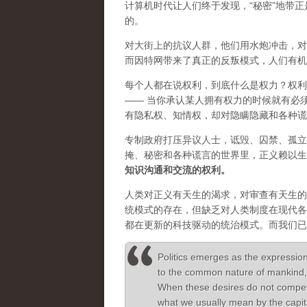
计算机时代让人们终于发现，“秘密”地带
的。
对大街上的抗议人群，他们用水炮冲击，对
而因特网带来了真正的反叛模式，人们有机
每个人都在说权利，到底什么是权力？权利
—— 当你承认某人拥有权力的时候就有必
有隐私权、知情权，却对隐瞒隐藏和各种谎
专制政府打压异议人士，诋毁、囚禁、孤立
掩、秘密和各种谎言的世界里，正义赖以生
知识沟通和交流的权利。
人类对正义有天生的渴求，对审查有天生的
统模式的存在，但缺乏对人类制度在现代各
都在更新的科技驱动的统治模式。而我们已
Politics emerges as the expression
to the common nature of mankind, 
When these desires do not compete t
what we usually mean by the capita