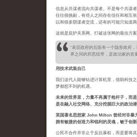
信息从共谋者流向共谋者。不是每个共谋者
往往很挑剔，有些人之间存在信任和相互依
以和很多阴谋者交流，还有的可能只知道两
这就是庇护关系网。打破这张网的最佳方案
“表层政府的后面有一个隐形政府
界之间的邪恶纽带，是政治家的首要任务” 
用技术武装自己
我们这代人能够钻进计算机里，借助科技之
梦都想不到的机遇。
未来的世界里，力量不再属于枪杆子，而是
是在融入社交网络、充分挖掘巨大的政治潜
英国著名思想家 John Milton 曾
拥有敏捷的创造力和锐利的灵魂，敏于创新
公民不合作并非止于反抗暴权，而是要将其