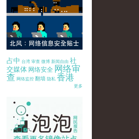
占中
社
台湾
审查
微博
新闻自由
网络审
交媒体
网络安全
查
香港
翻墙
网络监控
隐私
更多
pao-pao-banner-mirror-site-120814.jpg