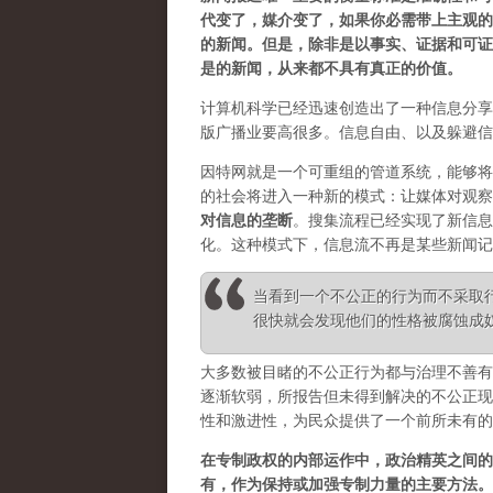
代变了，媒介变了，如果你必需带上主观的
的新闻。但是，除非是以事实、证据和可证
是的新闻，从来都不具有真正的价值。
计算机科学已经迅速创造出了一种信息分享
版广播业要高很多。信息自由、以及躲避信
因特网就是一个可重组的管道系统，能够将
的社会将进入一种新的模式：让媒体对观察
对信息的垄断
。
搜集流程已经实现了新信息
化。这种模式下，信息流不再是某些新闻记
当看到一个不公正的行为而不采取
很快就会发现他们的性格被腐蚀成奴性 ——
大多数被目睹的不公正行为都与治理不善有
逐渐软弱，所报告但未得到解决的不公正现
性和激进性，为民众提供了一个前所未有的
在专制政权的内部运作中，政治精英之间的
有，作为保持或加强专制力量的主要方法。