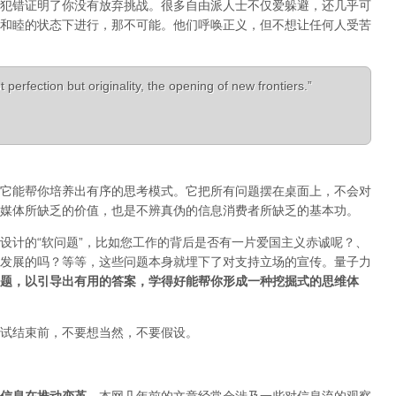
犯错证明了你没有放弃挑战。很多自由派人士不仅爱躲避，还几乎可
和睦的状态下进行，那不可能。他们呼唤正义，但不想让任何人受苦
 perfection but originality, the opening of new frontiers.”
它能帮你培养出有序的思考模式。它把所有问题摆在桌面上，不会对
媒体所缺乏的价值，也是不辨真伪的信息消费者所缺乏的基本功。
设计的“软问题”，比如您工作的背后是否有一片爱国主义赤诚呢？、
发展的吗？等等，这些问题本身就埋下了对支持立场的宣传。量子力
题，以引导出有用的答案，学得好能帮你形成一种挖掘式的思维体
试结束前，不要想当然，不要假设。