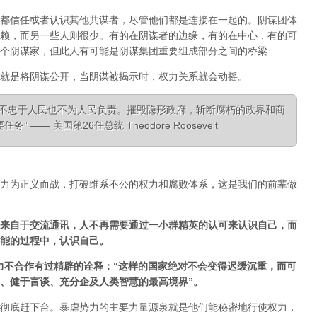
都信任或者认识其他共谋者，尽管他们都是连接在一起的。阴谋团体
赖，而另一些人则很少。有的在阴谋者的边缘，有的在中心，有的可
个阴谋家，但此人有可能是阴谋集团重要组成部分之间的桥梁……
就是将阴谋公开，当阴谋被揭示时，权力关系就会动摇。
，不忠于人民也不为人民负责。摧毁隐形政府，斩断腐朽的政界和商
—— 美国第26任总统 Theodore Roosevelt
力为正义而战，打破维系不公的权力和腐败体系，这是我们的前辈做
来自于交流通讯，人不再需要通过一小群精英的认可来认识自己，而
能的过程中，认识自己。
经对非暴力不合作有过精辟的诠释：“这样的国家绝对不会变得迟缓沉重，而可
、健于言谈、充分企及人类智慧的最高境界”。
彻底赶下台。暴虐势力的主要力量源泉就是他们能秘密地行使权力，