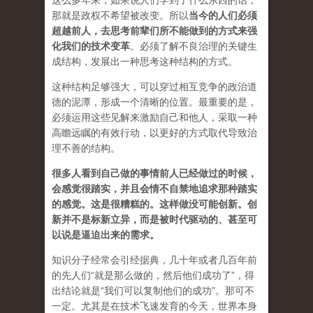
这么多年来，如果说人们学到了什么东西的话，
那就是政权不希望被改变。所以
当今的人们必须
超越前人，去思考前辈们所不能做到的方式来强
化我们的技术变革
。必须了解不良治理的关键生
成结构，发展出一种思考这种结构的方式。
这种结构足够强大，可以穿过相互竞争的政治道
德的泥潭，形成一个清晰的位置。最重要的是，
必须运用这些见解来激励自己和他人，采取一种
高瞻远瞩的有效行动，以更好的方式取代导致治
理不善的结构。
很多人看到自己做的事情前人已经做过的时候，
会感觉很踏实，并且会情不自禁地追求那种踏实
的感觉。这是很糟糕的。这样做没可能创新。创
新并不是标新立异，而是被时代驱动的、甚至可
以说是逼迫出来的需求。
知识分子经常会引经据典，几十年或者几百年前
的先人们“就是那么做的，然后他们成功了”，得
出结论就是“我们可以复制他们的成功”。那可不
一定。尤其是在技术飞速发育的今天，世界本身