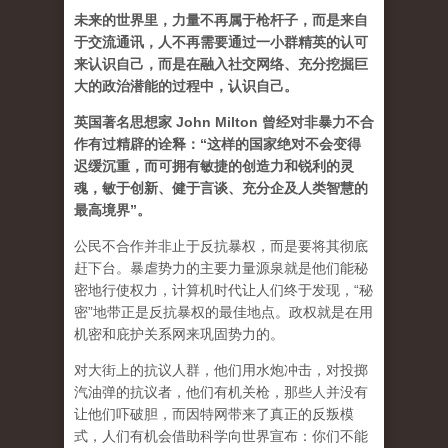
未来的世界里，力量不再属于枪杆子，而是来自
于交流通讯，人不再需要通过一小群精英的认可
来认识自己，而是在融入社交网络、充分挖掘巨
大的政治潜能的过程中，认识自己。
英国著名思想家 John Milton 曾经对非暴力不合
作有过精辟的诠释：“这样的国家绝对不会变得
迟缓沉重，而可拥有敏捷的创造力和锐利的灵
魂，敏于创新、健于言谈、充分企及人类智慧的
最高境界”。
公民不合作并非止于反抗暴权，而是要将其彻底
赶下台。暴虐势力的主要力量源泉就是他们能秘
密地行使权力，计算机时代让人们终于发现，“秘
密”地带正是反抗暴权的最佳地点。政权就是在用
机密和庇护关系网来巩固势力的。
对大街上的抗议人群，他们用水炮冲击，对投掷
汽油弹的抗议者，他们有机关枪，那些人并没有
让他们吓破胆，而因特网带来了真正的反叛模
式，人们有机会借助科学向世界宣布：你们不能