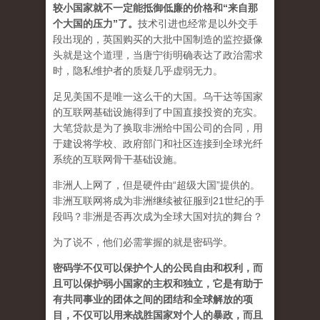
较小国家就不一定能抵御低廉的价格和“来自那
个大国的压力”了
。
技术引进也经常是以外交手
段出现的，英国购买的大批中国制造的监控摄像
头就是这个道理，当唐宁街明确表达了政治需求
时，隐私维护者的质疑几乎虚弱无力。
足见美国不是唯一这么干的大国。乌干达等国家
的互联网基础设施得到了中国直接投资的充实。
大笔贷款是为了换取非洲给中国公司的合同，用
于建设将学校、政府部门和社区连接到全球光纤
系统的互联网骨干基础设施。
非洲人上网了，但是硬件由“超级大国”提供的。
非洲互联网将成为非洲继续被征服到21世纪的手
段吗？非洲是否再次成为全球大国对抗的舞台？
为了说不，他们必需掌握的就是密码学。
密码学不仅可以保护个人的公民自由和权利，而
且可以保护弱小国家的主权和独立，它是有助于
有共同事业的团体之间的团结和全球解放的项
目，不仅可以用来战胜国家对个人的暴政，而且