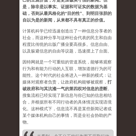
己的主观价值，才是更加诚实守信的新闻。但
是，除非是以事实、证据和可证实的数据为基
础，否则从最风格化的“目的性”、到明目张胆的
自以为是的新闻，从来都不具有真正的价值。
计算机科学已经迅速创造出了一种信息分享者的
社会，而这种分享与这种社会代表的民主和自由
程度比传统的出版广播业要高很多。信息自由、
以及躲避信息的自由等议题，迅速摆上了台面。
因特网就是一个可重组的管道系统，能够将观察
行为和有能力行动的人互联，增加道德行为的可
能性。这个时代的社会将进入一种新的模式：让
媒体对观察者负责，让政府机构能够被观察，
打
破政府和与其沆瀣一气的第四权对信息的垄断
。
搜集流程已经实现了新信息与你已知的信息相结
合，并根据所有不同行动者的具体情况实现语境
化。这种模式下，信息流不再是某些新闻记者或
某个媒体机构自己的事情，而是全社会协助的产
物。