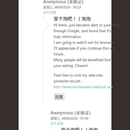
Anonymous (未验证)
星期三, 06/05/2019 - 05:23
永久连接
冒个泡吧！ | 泡泡
Hi there, just became alert to your blog
through Google, and found that it's
truly informative.
I am going to watch out for brussels.
I'll appreciate if you continue this in
future.
Many people will be benefited from
your writing. Cheers!
Feel free to visit my web-site:
şirinevler escort -
http://www.uluslararasi-nakliyat.org/
回复
Anonymous (未验证)
星期三, 06/05/2019 - 07:40
永久连接
冒个泡吧！ | 泡泡