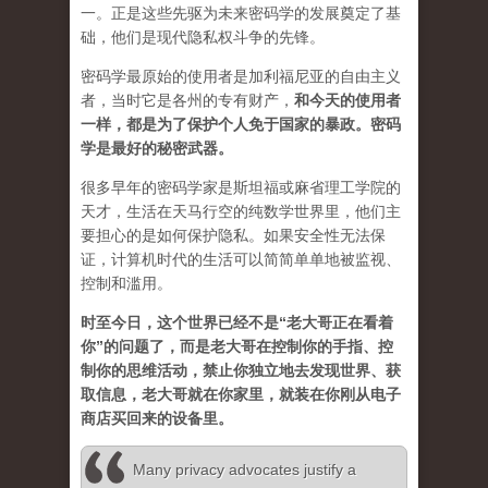
一。正是这些先驱为未来密码学的发展奠定了基
础，他们是现代隐私权斗争的先锋。
密码学最原始的使用者是加利福尼亚的自由主义
者，当时它是各州的专有财产，
和今天的使用者
一样，都是为了保护个人免于国家的暴政。密码
学是最好的秘密武器。
很多早年的密码学家是斯坦福或麻省理工学院的
天才，生活在天马行空的纯数学世界里，他们主
要担心的是如何保护隐私。如果安全性无法保
证，计算机时代的生活可以简简单单地被监视、
控制和滥用。
时至今日，这个世界已经不是“老大哥正在看着
你”的问题了，而是老大哥在控制你的手指、控
制你的思维活动，禁止你独立地去发现世界、获
取信息，老大哥就在你家里，就装在你刚从电子
商店买回来的设备里。
Many privacy advocates justify a