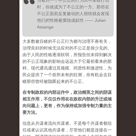
当看到一个不公正的行为而不采取行动
时，你就成为了不公正的一方。那些在
不公正面前反复被动的人很快就会发现
他们的性格被腐蚀成奴性 —— Julian
Assange
大多数被目睹的不公正行为都与治理不善有关，
治理良好的时候无法应对的不公正是很少见的。
由于人民的性格逐渐软弱，所报告但未得到解决
的不公正现象的影响会远远大于它最初看来的那
样。现代通讯通过其规模、同质性和激进性，为
民众提供了一个前所未有的狂潮，你有机会去目
睹那些曾经被隐匿起来的不公正。
在专制政权的内部运作中，政治精英之间的阴谋
相互作用，不仅仅作用在在政权内部的升迁或倾
向问题上，更有，作为保持或加强专制力量的主
要方法。
信息从共谋者流向共谋者。不是每个共谋者都信
任或者认识其他共谋者，尽管他们都是连接在一