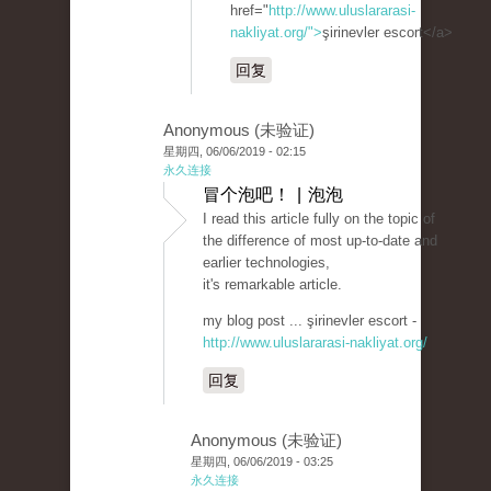
href="
http://www.uluslararasi-
nakliyat.org/">
şirinevler escort</a>
回复
Anonymous (未验证)
星期四, 06/06/2019 - 02:15
永久连接
冒个泡吧！ | 泡泡
I read this article fully on the topic of
the difference of most up-to-date and
earlier technologies,
it's remarkable article.
my blog post ... şirinevler escort -
http://www.uluslararasi-nakliyat.org/
回复
Anonymous (未验证)
星期四, 06/06/2019 - 03:25
永久连接