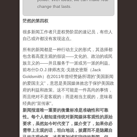
change that lasts.
茫然的第四权
很多新闻工作者只是权势阶层的速记员，有些人
自己或许都没有发现这点。
所有的新闻都是一种行动主义的形式，其选择都
包含着高度主观的假设——文化的、政治的或民
族主义的——并且服务于一派或另一派的利益。
前布什D.O.J.律师杰克·戈德史密斯（Jack
Goldsmith）在2011年曾经赞扬所谓的“美国新闻
的爱国主义”，意思是美国媒体效忠于保护美国政
府的利益和政策。这不可能是一件高尚的事情，
而且绝对不是客观的：而是相当主观的，意味着
经典的“宣传家”。
新闻报道唯一重要的衡量标准是准确性和可靠
性。每个人都知道传统对新闻媒体客观性的原始
要求，虽然如今时代变了，媒介变了，如果你必
需带上主观的话，坦白地说，披露而不是隐藏自