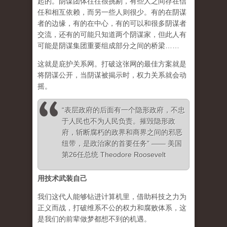
起的。阴谋团体往往很挑剔，有些人之间存在信
任和相互依赖，而另一些人则很少。有的在阴谋
者的边缘，有的在中心，有的可以和很多阴谋者
交流，还有的可能只知道两个阴谋家，但此人有
可能是阴谋集团重要组成部分之间的桥梁……
这就是庇护关系网。打破这张网的最佳方案就是
将阴谋公开，当阴谋被揭示时，权力关系就会动
摇。
“表层政府的后面有一个隐形政府，不忠
于人民也不为人民负责。摧毁隐形政
府，斩断腐朽的政界和商界之间的邪恶
纽带，是政治家的首要任务” —— 美国
第26任总统 Theodore Roosevelt
用技术武装自己
我们这代人能够钻进计算机里，借助科技之力为
正义而战，打破维系不公的权力和腐败体系，这
是我们的前辈做梦都想不到的机遇。