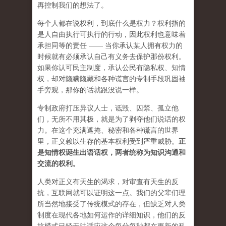
再控制我们的想法了。
每个人都在说权利，到底什么是权力？权利指的
是人自由执行可执行的行动，因此权利也意味着
承担同等的责任 —— 当你承认某人拥有权力的
时候就有必须承认自己有义务去保护那份权利。
如果你认可民主制度，承认公民有隐私权、知情
权，却对隐瞒隐藏和各种谎言的专制手段巩固袖
手旁观，那你的话就跟没说一样。
专制政府打压异议人士，诋毁、囚禁、孤立他
们，无所不用其极，就是为了剥夺他们说话的权
力。在这个充满遮掩、秘密和各种谎言的世界
里，正义赖以生存的基本权利受到严重威胁。
正
是知情权诞生出语话权，两者统称为知识沟通和
交流的权利。
人类对正义有天生的渴求，对审查有天生的反
抗，互联网就可以证明这一点。我们的父辈们理
所当然地接受了传统模式的存在，但缺乏对人类
制度在现代各地如何运作的详细知识，他们的反