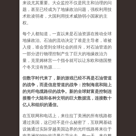
来说尤其重要。大众监控不仅是民主和治理的问
题，甚至已经成为了地缘政治问题，强权利用技
术欺凌弱者，大国利用技术威胁弱小国家的主
权。
每个人都知道，一直以来是石油资源在推动全球
地缘政治。石油的流动决定了谁是主导者，谁被
入侵，谁会受到全球社会的排斥，对石油管道的
一部分进行物理控制产生了巨大的地缘政治力
量，克里姆林宫一个指令就可以让东欧和德国整
个冬天没有热源……
但数字时代来了，新的游戏已经不再是石油管道
的战争，而是信息管道的战争：控制海底和陆上
的光纤电缆路径的战争。新的全球财富是控制连
接整个大陆和各种文明的巨大数据流，连接数十
亿人和组织的通信。
在互联网和电话上，来往拉丁美洲的所有线路都
通过美国，这已经不是什么秘密了，互联网基础
设施通过实际穿越美国边界的光纤线路将来往于
南美洲的99%的流量引导出去。每一天，来自整