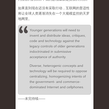
如果直到现在还没有采取行动，互联网的普适性
将让全球人类逐渐消失在一个大规模监控的天罗
地网里。
Younger generations will need to
invent and distribute ideas, critiques,
code and technology against the
legacy controls of older generations
indoctrinated in submissive
acceptance of authority.
Diverse, heterogenic concepts and
technology will be required to oppose
centralizing, homogenizing intents of
the government- and commerce-
dominated Internet and cellphones.
——未完待续——