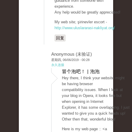
guidance from someone with
experience.
Any help would be greatly appreciated!
My web site; şirinevler escort -
http://www.uluslararasi-nakliyat.org/
回复
Anonymous (未验证)
星期四, 06/06/2019 - 00:28
永久连接
冒个泡吧！ | 泡泡
Hey there, I think your website might
be having browser
compatibility issues. When I look at
your blog in Opera, it looks fine but
when opening in Internet
Explorer, it has some overlapping. I just
wanted to give you a quick heads up!
Other then that, wonderful blog!
Here is my web page :: <a