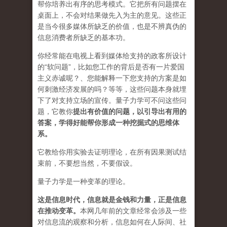
帮你培养出有序的思考模式。它把所有问题摆在
桌面上，不会对结果做先入为主的意见。这些正
是当今很多媒体所缺乏的价值，也是不辨真伪的
信息消费者所缺乏的基本功。
你经常能在电视上看到媒体给支持的政客所设计
的“软问题”，比如您工作的背后是否有一片爱国
主义赤诚呢？、您能解释一下您支持的方案是如
何刺激经济发展的吗？等等，这些问题本身就埋
下了对支持立场的宣传。量子力学可不问这些问
题，它教你
提出有价值的问题，以引导出有用的
答案，学得好能帮你形成一种挖掘式的思维体
系。
它教给你用实验去证明理论，在所有因果测试结
束前，不要想当然，不要假设。
量子力学是一种变革的理论。
这是信息时代，信息就是金钱和力量，正是信息
在推动变革
。
本网几年前的文章经常会涉及一些
对信息流的观察和分析，信息如何在人际间、社