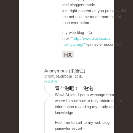
and bloggers made
just right content as you probably did,
the net shall be much more useful
than ever before.
my web blog - <a
href="
http://www.uluslararasi-
nakliyat.org/">
şirinevler escort</a>
回复
Anonymous (未验证)
星期三, 06/05/2019 - 12:51
永久连接
冒个泡吧！ | 泡泡
Wow! At last I got a webpage from
where I know how to truly obtain useful
information regarding my study and
knowledge.
Feel free to surf to my web blog:
şirinevler escort -