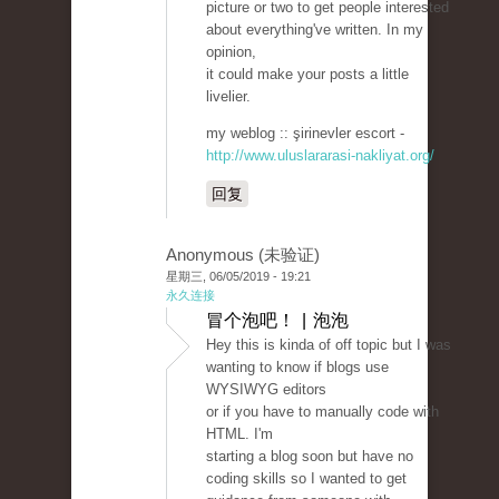
picture or two to get people interested
about everything've written. In my
opinion,
it could make your posts a little
livelier.
my weblog :: şirinevler escort -
http://www.uluslararasi-nakliyat.org/
回复
Anonymous (未验证)
星期三, 06/05/2019 - 19:21
永久连接
冒个泡吧！ | 泡泡
Hey this is kinda of off topic but I was
wanting to know if blogs use
WYSIWYG editors
or if you have to manually code with
HTML. I'm
starting a blog soon but have no
coding skills so I wanted to get