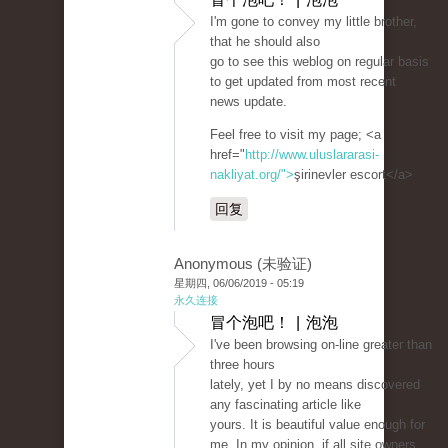
I'm gone to convey my little brother,
that he should also
go to see this weblog on regular basis
to get updated from most recent
news update.
Feel free to visit my page; <a
href="
http://www.uluslararasi-
nakliyat.org/">
şirinevler escort</a>
回复
Anonymous (未验证)
星期四, 06/06/2019 - 05:19
永久连接
冒个泡吧！ | 泡泡
I've been browsing on-line greater than
three hours
lately, yet I by no means discovered
any fascinating article like
yours. It is beautiful value enough for
me. In my opinion, if all site owners