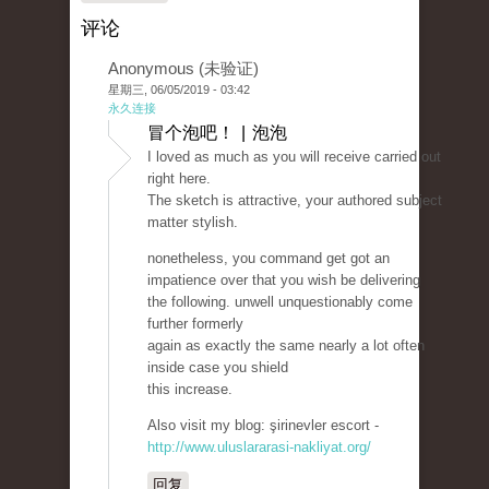
评论
Anonymous (未验证)
星期三, 06/05/2019 - 03:42
永久连接
冒个泡吧！ | 泡泡
I loved as much as you will receive carried out
right here.
The sketch is attractive, your authored subject
matter stylish.
nonetheless, you command get got an
impatience over that you wish be delivering
the following. unwell unquestionably come
further formerly
again as exactly the same nearly a lot often
inside case you shield
this increase.
Also visit my blog: şirinevler escort -
http://www.uluslararasi-nakliyat.org/
回复