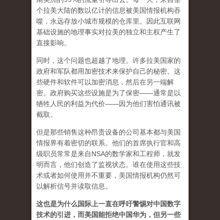
个拉美大陆的数以亿计的信息被美国情报机构吞
噬，永远存放小城市规模的仓库里。因此互联网
基础设施的地理事实对拉美的独立和主权产生了
直接影响。
同时，这个问题也超越了地理。许多拉美国家的
政府和军​​队都用加密技术来保护自己的秘密。这
些硬件和软件可以加密消息，然后在另一端解
密。政府购买这些设施是为了保密——通常是以
牺牲人民的利益为代价——因为他们害怕通讯被
截取。
但是那些销售这种昂贵设备的公司基本都与美国
情报界有着密切的联系。他们的首席执行官和高
级职员常常是来自NSA的数学家和工程师，就发
明而言，他们创造了监视状态。谁在使用这些技
术或者如何使用并不重要，美国情报机构仍然可
以解析信号并读取信息。
这也是为什么国际上一直在呼吁警惕对中国数字
技术的引进，而美国能拒绝中国华为，但另一些