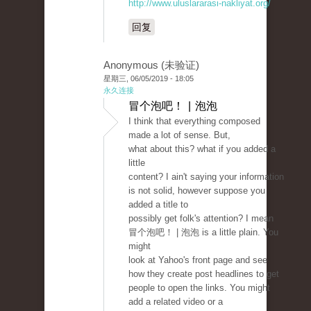
http://www.uluslararasi-nakliyat.org/
回复
Anonymous (未验证)
星期三, 06/05/2019 - 18:05
永久连接
冒个泡吧！ | 泡泡
I think that everything composed
made a lot of sense. But,
what about this? what if you added a
little
content? I ain't saying your information
is not solid, however suppose you
added a title to
possibly get folk's attention? I mean
冒个泡吧！ | 泡泡 is a little plain. You
might
look at Yahoo's front page and see
how they create post headlines to get
people to open the links. You might
add a related video or a