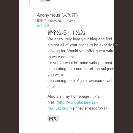
Anonymous (未验证)
星期三, 06/05/2019 - 03:44
永久连接
冒个泡吧！ | 泡泡
We absolutely love your blog and find
almost all of your post's to be exactly I'm
looking for. Would you offer guest writers
to write content
for you? I wouldn't mind writing a post or
elaborating on a number of the subjects
you write
concerning here. Again, awesome web
site!
Also visit my homepage ... <a
href="
http://www.uluslararasi-
nakliyat.org/">
şirinevler escort</a>
回复