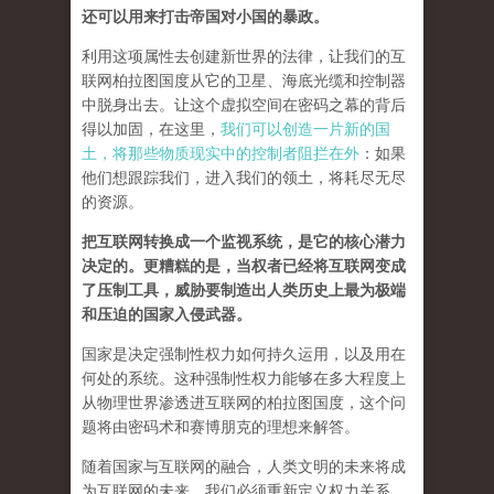
还可以用来打击帝国对小国的暴政。
利用这项属性去创建新世界的法律，让我们的互
联网柏拉图国度从它的卫星、海底光缆和控制器
中脱身出去。让这个虚拟空间在密码之幕的背后
得以加固，在这里，
我们可以创造一片新的国
土，将那些物质现实中的控制者阻拦在外
：如果
他们想跟踪我们，进入我们的领土，将耗尽无尽
的资源。
把互联网转换成一个监视系统，是它的核心潜力
决定的。更糟糕的是，当权者已经将互联网变成
了压制工具，威胁要制造出人类历史上最为极端
和压迫的国家入侵武器。
国家是决定强制性权力如何持久运用，以及用在
何处的系统。这种强制性权力能够在多大程度上
从物理世界渗透进互联网的柏拉图国度，这个问
题将由密码术和赛博朋克的理想来解答。
随着国家与互联网的融合，人类文明的未来将成
为互联网的未来，我们必须重新定义权力关系。