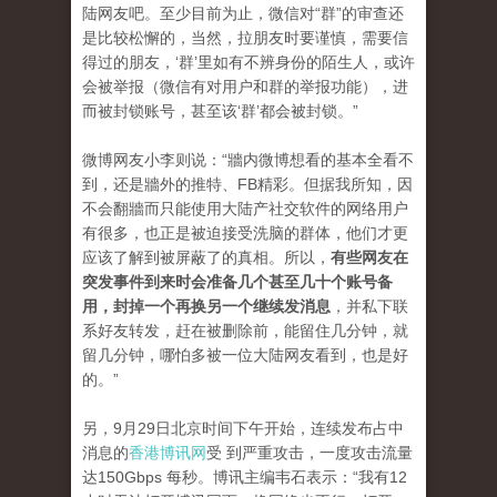
陆网友吧。至少目前为止，微信对“群”的审查还
是比较松懈的，当然，拉朋友时要谨慎，需要信
得过的朋友，‘群’里如有不辨身份的陌生人，或许
会被举报（微信有对用户和群的举报功能），进
而被封锁账号，甚至该‘群’都会被封锁。”
微博网友小李则说：“牆内微博想看的基本全看不
到，还是牆外的推特、FB精彩。但据我所知，因
不会翻牆而只能使用大陆产社交软件的网络用户
有很多，也正是被迫接受洗脑的群体，他们才更
应该了解到被屏蔽了的真相。所以，
有些网友在
突发事件到来时会准备几个甚至几十个账号备
用，封掉一个再换另一个继续发消息
，并私下联
系好友转发，赶在被删除前，能留住几分钟，就
留几分钟，哪怕多被一位大陆网友看到，也是好
的。”
另，9月29日北京时间下午开始，连续发布占中
消息的
香港博讯网
受 到严重攻击，一度攻击流量
达150Gbps 每秒。博讯主编韦石表示：“我有12