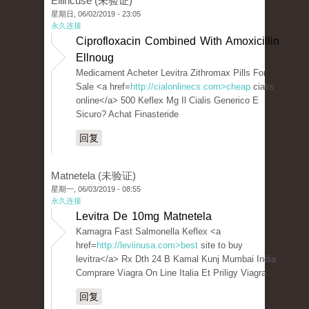
Ellincuse (未验证)
星期日, 06/02/2019 - 23:05
永久连接
Ciprofloxacin Combined With Amoxicillin
Ellnoug
Medicament Acheter Levitra Zithromax Pills For
Sale <a href=
http://cialonlinecs.com>cheap
cialis
online</a> 500 Keflex Mg Il Cialis Generico E
Sicuro? Achat Finasteride
回复
Matnetela (未验证)
星期一, 06/03/2019 - 08:55
永久连接
Levitra De 10mg Matnetela
Kamagra Fast Salmonella Keflex <a
href=
http://leviinusa.com>best
site to buy
levitra</a> Rx Dth 24 B Kamal Kunj Mumbai India
Comprare Viagra On Line Italia Et Priligy Viagra
回复