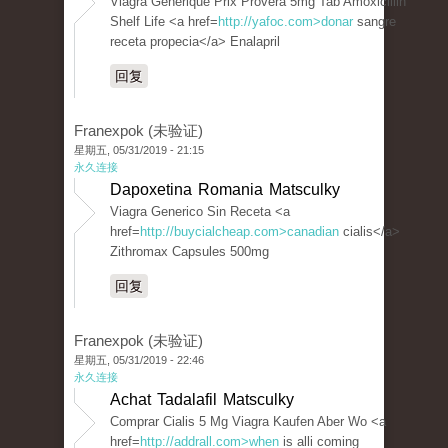
Viagra Generique Prix Provera 5mg Tab Amoxicillin
Shelf Life <a href=
http://yafoc.com>donar
sangre
receta propecia</a> Enalapril
回复
Franexpok (未验证)
星期五, 05/31/2019 - 21:15
永久连接
Dapoxetina Romania Matsculky
Viagra Generico Sin Receta <a
href=
http://buycialcheap.com>canadian
cialis</a>
Zithromax Capsules 500mg
回复
Franexpok (未验证)
星期五, 05/31/2019 - 22:46
永久连接
Achat Tadalafil Matsculky
Comprar Cialis 5 Mg Viagra Kaufen Aber Wo <a
href=
http://addrall.com>when
is alli coming