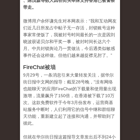
、陈茂森等数人因在街头举牌支持香港已被警察
带走。
微博用户余怀谦先生对本网表示：“我和互动网友
们近几日所发占中帖子无一存活，封锁账号这种
事家常便饭了，我被封号时间最长的一次是因刘
晓波获诺贝尔和平奖一事，被封时间长达六个
月。中共封锁舆论乃一贯做法，今后遇类似敏感
事件还会这样做。但他们越来越捉襟见肘了。”
FireChat被墙
9月29号，一条消息引来大量转发关注，据华尔
街日报中文网的报导：截至28号晚，“没有网络
也能聊天”的应用FireChat的下载量和使用量出现
激增，流量飙升了150倍，在香港被下载了10万
次。这款免费软件于今年3月份发布，运营商基
站服务中断时，人们利用它的信号中继和群组聊
天功能，重新建立起了连接和沟通，并帮助到了
彼此。
但就在华尔街日报这篇报导文章发出后不到24小