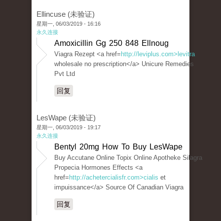
Ellincuse (未验证)
星期一, 06/03/2019 - 16:16
永久连接
Amoxicillin Gg 250 848 Ellnoug
Viagra Rezept <a href=
http://leviplus.com>levitra
wholesale no prescription</a> Unicure Remedies
Pvt Ltd
回复
LesWape (未验证)
星期一, 06/03/2019 - 19:17
永久连接
Bentyl 20mg How To Buy LesWape
Buy Accutane Online Topix Online Apotheke Silagra
Propecia Hormones Effects <a
href=
http://achetercialisfr.com>cialis
et
impuissance</a> Source Of Canadian Viagra
回复