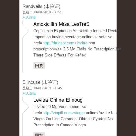
Randveifs (未验证)
星期二, 06/04/2019 - 00:51
永久连接
Amoxicillin Mrsa LesTreS
Cephalexin Expiration Amoxicillin Induced Rectal
Impaction buying accutane online uk safe <a
href=
http://drugsor.com>levitra
non
prescription</a> 2.5 Mg Cialis No Prescription Are
There Side Effects For Keflex
回复
Ellincuse (未验证)
星期三, 06/05/2019 - 00:45
永久连接
Levitra Online Ellnoug
Levitra 20 Mg Vademecum <a
href=
http://viapill.com>viagra
online</a> Le Iene
Viagra On Line Comment Obtenir Cytotec No
Prescription In Canada Viagra
回复