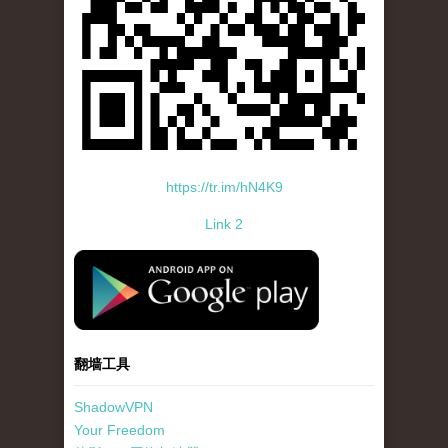
https://tr.im/hN4K9
Link 2
standard-icon-googleplay-app-store.png
翻墙工具
ShadowVPN
Your Freedom