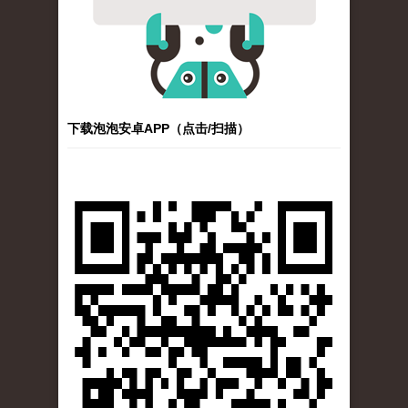
下载泡泡安卓APP（点击/扫描）