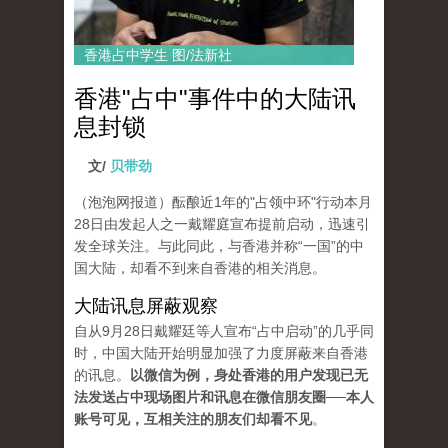
香港占中学生 图/法新社
香港"占中"事件中的大陆讯
息封锁
文/
贝带劲
（泡泡网报道）酝酿近1年的"占领中环"行动本月
28日由发起人之一戴耀庭宣布提前启动，迅速引
发全球关注。与此同此，与香港并称“一国”的中
国大陆，却看不到来自香港的相关消息。
大陆讯息屏蔽观察
自从9月28日戴耀廷等人宣布“占中启动”的几乎同
时，中国大陆开始明显加强了力度屏蔽来自香港
的讯息。
以微信为例，身处香港的用户发现已无
法发送占中现场图片和讯息在微信朋友圈──本人
账号可见，互相关注的朋友们却看不见
。