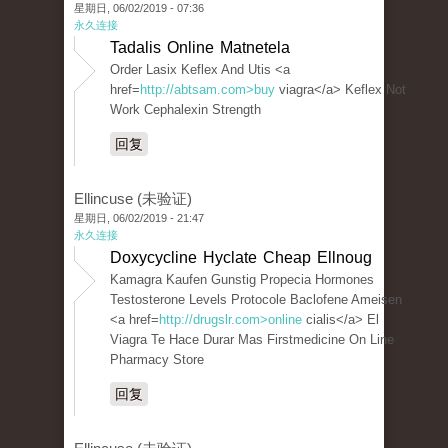
星期日, 06/02/2019 - 07:36
永久连接
Tadalis Online Matnetela
Order Lasix Keflex And Utis <a
href=
http://abtsam.com>buy
viagra</a> Keflex Not
Work Cephalexin Strength
回复
Ellincuse (未验证)
星期日, 06/02/2019 - 21:47
永久连接
Doxycycline Hyclate Cheap Ellnoug
Kamagra Kaufen Gunstig Propecia Hormones
Testosterone Levels Protocole Baclofene Ameisen
<a href=
http://drugslr.com>online
cialis</a> El
Viagra Te Hace Durar Mas Firstmedicine On Line
Pharmacy Store
回复