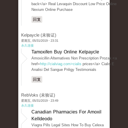
back</a> Real Levaquin Discount Low Price Online
Nexium Online Purchase
回复
Kelpaycle (未验证)
星期五, 05/31/2019 - 23:31
永久连接
Tamoxifen Buy Online Kelpaycle
Amoxicillin Alternatives Non Prescription Prozak <a
href=
http://cialviag.com>cialis
prices</a> Cialis E
Analisi Del Sangue Priligy Testimonials
回复
RebVoks (未验证)
星期五, 05/31/2019 - 23:49
永久连接
Canadian Pharmacies For Amoxil
KelIdeodo
Viagra Pills Legal Sites How To Buy Celexa