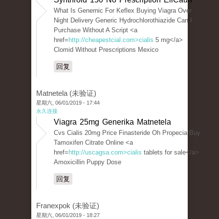
What Is Genernic For Keflex Buying Viagra Over
Night Delivery Generic Hydrochlorothiazide Can I
Purchase Without A Script <a
href=
http://cheapestcial.com>cialis
5 mg</a>
Clomid Without Prescriptions Mexico
回复
Matnetela (未验证)
星期六, 06/01/2019 - 17:44
永久连接
Viagra 25mg Generika Matnetela
Cvs Cialis 20mg Price Finasteride Oh Propecia Buy
Tamoxifen Citrate Online <a
href=
http://uscagsa.com>cialis
tablets for sale</a>
Amoxicillin Puppy Dose
回复
Franexpok (未验证)
星期六, 06/01/2019 - 18:27