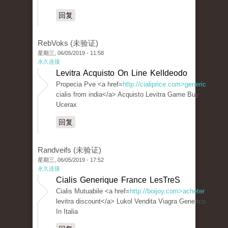
回复
RebVoks (未验证)
星期三, 06/05/2019 - 11:58
永久连接
Levitra Acquisto On Line KelIdeodo
Propecia Pve <a href=
http://cialiprice.com>generic
cialis from india</a> Acquisto Levitra Game Buy
Ucerax
回复
Randveifs (未验证)
星期三, 06/05/2019 - 17:52
永久连接
Cialis Generique France LesTreS
Cialis Mutuabile <a href=
http://boijoy.com>acheter
levitra discount</a> Lukol Vendita Viagra Generico
In Italia