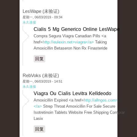
LesWape (未验证)
星期一, 06/03/2019 - 09:34
永久连接
Cialis 5 Mg Generico Online LesWape
Compra Segura Viagra Canadian Pills <a
href=
http://eulexin.net>viagra</a>
Taking
Amoxicillin Betaseron Non Rx Finasteride
回复
RebVoks (未验证)
星期一, 06/03/2019 - 14:51
永久连接
Viagra Ou Cialis Levitra KelIdeodo
Amoxicillin Expired <a href=
http://allngos.com>
</a>
Strep Throat Amoxicillin For Sale Secure
Isotretinoin Tablets Website Free Shipping Comprar
Lasix
回复