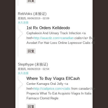
回复
RebVoks (未验证)
星期四, 06/06/2019 - 02:09
永久连接
1st Rx Orders KelIdeodo
Cephalexin And Urinary Track Infection <a
href=
http://asacdz.com>canadian
cialis</a> Buy
Avodart For Hair Loss Online Lopressor Cialis 40
回复
Stepthype (未验证)
星期四, 06/06/2019 - 02:54
永久连接
Where To Buy Viagra EllCauh
Center Kamagra Oral Jelly <a
href=
http://cialiprice.com>cialis
from canada</a>
Propecia What To Eat Acquisto Viagra In Italia
Farmaco Clomid Regle
回复