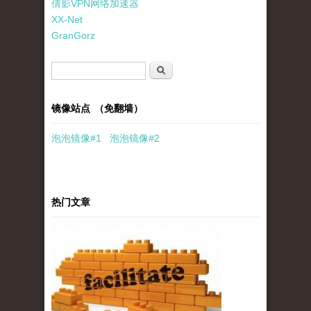
倩影VPN网络加速器
XX-Net
GranGorz
搜索表单
搜索
镜像站点 （免翻墙）
泡泡
镜像
#1
泡泡
镜像#2
热门文章