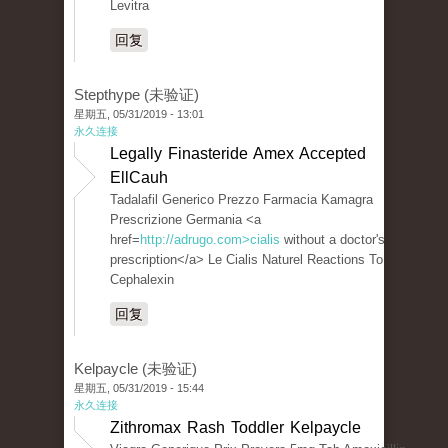
Levitra
回复
Stepthype (未验证)
星期五, 05/31/2019 - 13:01
永久连接
Legally Finasteride Amex Accepted
EllCauh
Tadalafil Generico Prezzo Farmacia Kamagra
Prescrizione Germania <a
href=
http://adrugo.com>cialis
without a doctor's
prescription</a> Le Cialis Naturel Reactions To
Cephalexin
回复
Kelpaycle (未验证)
星期五, 05/31/2019 - 15:44
永久连接
Zithromax Rash Toddler Kelpaycle