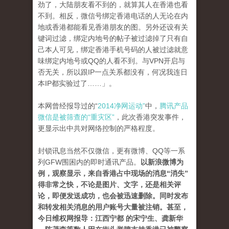
劲了，大陆朋友看不到的，就算其人在香港也看
不到。相反，微信号绑定香港电话的人无论在内
地或香港都能看见香港朋友的图。另外还设有关
键词过滤，绑定内地号的帖子被过滤掉了只有自
己本人可见，绑定香港手机号码的人被过滤就意
味绑定内地号或QQ的人看不到。与VPN开启与
否无关，所以跟IP一点关系都没有，何况我连日
本IP都实验过了……」。
本网曾经报导过的“
2014净网运动”
中，
腾讯产品
微信是被筛查的“重灾区”
，此次香港突发事件，
更显示出中共对网络控制的严格程度。
封锁讯息当然不仅微信，更有微博、QQ等一系
列GFW围困内的即时通讯产品。
以新浪微博为
例，观察显示，来自香港占中现场的消息“消失”
得非常之快，不论是图片、文字，还是相关评
论，即便发送成功，也会被迅速删除。同时发布
和转发相关消息的用户账号大量被注销。甚至，
今日维权网报导：江西宁都 的宋宁生、龚新华