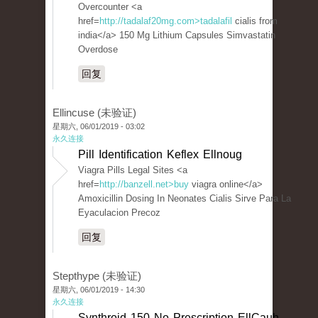
Overcounter <a
href=
http://tadalaf20mg.com>tadalafil
cialis from
india</a> 150 Mg Lithium Capsules Simvastatin
Overdose
回复
Ellincuse (未验证)
星期六, 06/01/2019 - 03:02
永久连接
Pill Identification Keflex Ellnoug
Viagra Pills Legal Sites <a
href=
http://banzell.net>buy
viagra online</a>
Amoxicillin Dosing In Neonates Cialis Sirve Para La
Eyaculacion Precoz
回复
Stepthype (未验证)
星期六, 06/01/2019 - 14:30
永久连接
Synthroid 150 No Prescription EllCauh