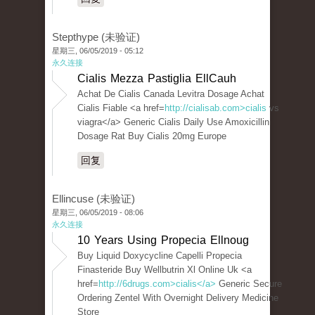
Stepthype (未验证)
星期三, 06/05/2019 - 05:12
永久连接
Cialis Mezza Pastiglia EllCauh
Achat De Cialis Canada Levitra Dosage Achat
Cialis Fiable <a href=
http://cialisab.com>cialis
vs
viagra</a> Generic Cialis Daily Use Amoxicillin
Dosage Rat Buy Cialis 20mg Europe
回复
Ellincuse (未验证)
星期三, 06/05/2019 - 08:06
永久连接
10 Years Using Propecia Ellnoug
Buy Liquid Doxycycline Capelli Propecia
Finasteride Buy Wellbutrin Xl Online Uk <a
href=
http://6drugs.com>cialis</a>
Generic Secure
Ordering Zentel With Overnight Delivery Medicine
Store