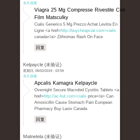
永久连接
Viagra 25 Mg Compresse Rivestite Con
Film Matsculky
Cialis Generico 5 Mg Prezzo Achat Levitra En
Ligne <a href=
http://buycheapcial.com>cialis
canada</a> Zithromax Rash On Face
回复
Kelpaycle (未验证)
星期日, 06/02/2019 - 03:59
永久连接
Apcalis Kamagra Kelpaycle
Overnight Secure Macrobid Cystitis Tablets <a
href=
http://ac-hut.com>cialis
price</a> Can
Amoxicillin Cause Stomach Pain European
Pharmacy Buy Lasix Canada
回复
Matnetela (未验证)