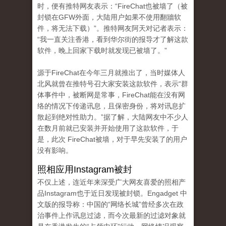
时，便有推特网友表示：“FireChat也被墙了（被
封锁在GFW外面，大陆用户如果不使用翻牆软
件，将无法下载）”。推特网友阿天对记者表示：
“我一直关注香港，看到华尔街的报导才了解这款
软件，晚上回家下载时就发现已被墙了。”
源于FireChat在今年三月就推出了，当时媒体人
北风就曾在推特号召大家安装这款软件，表示“群
体事件中，被断网是常事，FireChat能在没有网
络的情况下传递讯息，且保密身份，将对讯息扩
散起到绝对性助力。”据了解，大陆网友中不少人
在数月前就已安装并开始使用了这款软件，于
是，此次 FireChat被墙，对于早先安装了的用户
没有影响。
照相应用Instagram被封
不仅上述，连近年来深受广大网友喜爱的照相产
品Instagram也于近日发现被封锁。Engadget 中
文版的报导称：中国的“网络长城”曾经多次在政
治事件上作讯息过滤，而今次最新的过滤对象就