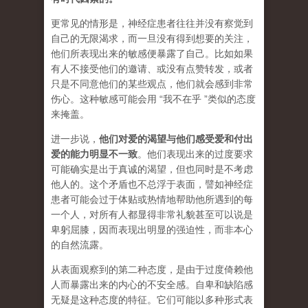
更常见的情形是，神经症患者往往并没有察觉到
自己的无限渴求，而一旦没有得到想要的关注，
他们所表现出来的敏感便暴露了自己。比如如果
有人不接受他们的邀请、或没有点赞转发，或者
只是不同意他们的某些观点，他们就会感到非常
伤心。这种敏感可能会用 “我不在乎 ”类似的态度
来掩盖。
进一步说，
他们对爱的渴望与他们感受爱和付出
爱的能力明显不一致
。他们表现出来的过度要求
可能确实是出于真诚的渴望，但也同时是不考虑
他人的。这个矛盾也不总浮于表面，譬如神经症
患者可能会过于体贴或热情地帮助他所遇到的每
一个人，对所有人都显得非常礼貌甚至可以说是
卑躬屈膝，因而表现出明显的强迫性，而非本心
的自然流露。
从表面观察到的第二种态度，是由于过度倚赖他
人而暴露出来的内心的不安全感。自卑和缺陷感
无疑是这种态度的特征。它们可能以多种形式表