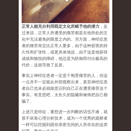
正常人能充分利用既定文化所赋予他的潜力
，反
过来说，正常人所遭受的痛苦都是在他所处的文
化中无法避免的限度之内的。另方面，神经症患
者的痛苦肯定比正常人要多，由于这种损害的持
久性和扩张性，或更具体地说，由于这是他获得
成就和愉悦的障碍，他总是为防御而付出极高的
代价，这就导致了反差。
事实上神经症患者一定是个饱受痛苦的人，但这
一点并不一定能从外部观察出来，甚至神经症患
者自己也未必就能意识到自己正在遭受痛苦这个
事实。有意思吧，太长久的隐藏和掩饰把自己都
骗了。
上述只是特征，要想进一步判断的话也不难，就
算不依靠心理分析技术，成为一个优秀的观察者
一样可以挖掘到跟你亲密无间的人所存在的这类