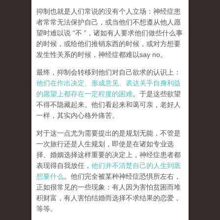
抑制也就是人们常说的没有个人立场：神经症患
者常常无法保护自己，或当他们不想遵从他人愿
望时难以说 “不 ”，诸如有人要求他们做些什么事
的时候，或给他们推销东西的时候，或对方想要
发生性关系的时候，神经症都难以say no。
最终，抑制会转移到他们对自己欲求的认识上：
他们在作出决定、形成意见、表达关乎自身利益
的愿望上都存在一定程度的困难
。于是这些欲望
不得不隐藏起来。他们看起来和蔼可亲，老好人
一样，其实内心格外痛苦。
对于这一点尤为需要提出的是规划无能，不管是
一次旅行还是人生规划，即使是在诸如专业选
择、婚姻选择这样重要的决定上，神经症患者都
表现得自我放任，
他们并不清楚自己的人生到底
想要什么
。他们完全被某种神经症恐惧所左右，
正如很常见的一些现象：有人因为害怕贫困而堆
积财富，有人害怕结婚而选择不求结果的恋爱，
等等。