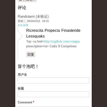
评论
Randstami (未验证)
星期二, 06/04/2019 - 09:15
永久连接
Ricrescita Propecia Finasteride
Lessquaks
Yaz <a href=
http://zgdkdz.com>viagra
prescription</a> Cialis 8 Comprimes
回复
冒个泡吧！
用户名
标题
Comment
*