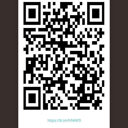
https://tr.im/hN4K9