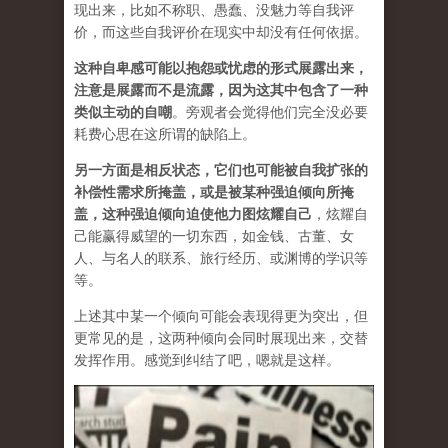
现出来，比如不称职、愚蠢、没魅力等自我评
价，而这些自我评价在现实中却没有任何依据。
这种自卑感可能以抱怨或忧虑的形式展露出来，
注意是展露而不是流露，因为这其中包含了一种
类似主动的自嘲
。旁观者会觉得他们完全没必要
耗费心思在这所谓的缺陷上。
另一方面是相反状态，它们也可能被自我扩张的
补偿性需求所掩盖，或是被某种强迫倾向所掩
盖，这种强迫倾向迫使他力图炫耀自己
，炫耀自
己能赢得威望的一切东西，如金钱、古董、女
人、与名人的联系、旅行经历、或渊博的学识等
等。
上述其中某一个倾向可能会表现得更为突出，但
更常见的是，这两种倾向会同时展现出来，交替
发挥作用。感觉到纠结了吧，嗯就是这样。