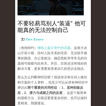
不要轻易骂别人“装逼” 他可
能真的无法控制自己
文/
Don Evans
（泡泡特约）
继续上篇文章中的话题
。这座大冰
山不容小视，你对人际关系的诧异、无法联手做
事的困惑、办公室政治、婚恋危机等等常见的问
题很可能都与此有关。并且，目前还没有很好的
解决方案，更多需要靠患者自己的意识去抵抗。
那么怎么判断神经症呢？假设你没有任何人格结
构方面的个人资料 ，也至少可以从所有神经症中
辨识出
两个重要的共同性征 ：1、某种刻板反
应，2、潜力与成就之间的反差
。这是个最简单
的观察方法，后面还要更复杂些的，也可以做到
更精准。我慢慢说。