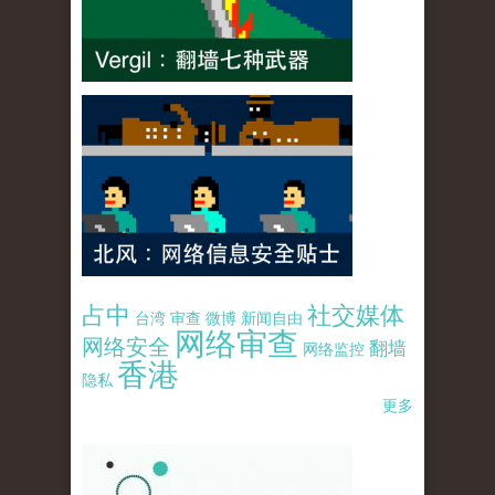
占中
社交媒体
台湾
审查
微博
新闻自由
网络审查
网络安全
翻墙
网络监控
香港
隐私
更多
pao-pao-banner-mirror-site-120814.jpg