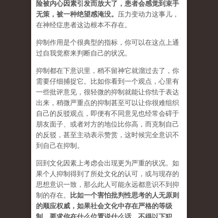
险被内心因素引发而放大了，患者会感觉到束手
无策，被一种绝望感淹没。
压力变动力这事儿，
在神经症患者这边根本不存在。
抑制作用是个很典型的指标，你可以在这点上通
过自我觉察来判断自己的状况。
抑制都在下意识里，稍不留神它就溜过去了，你
需要仔细捕捉它。比如你看到一个观点，心里有
一些批评意见，很轻微的抑制就能让你怯于表达
出来，稍微严重点的抑制甚至可以让你很难组织
自己的反驳观点，即便有不同意见也经常会碍于
朋友面子、或者对方的地位比你高，而克制自己
的反驳，甚至主动表示赞赏，这时候完全意识不
到自己在抑制。
回到文化因素上考虑会出现更为严重的状况。如
果个人抑制得到了所处文化的认可，或与现存的
思想意识一致，那么此人可能永远都意识不到抑
制的存在。
比如一个害怕批判性思考的人无原则
的顺应权威，如果社会文化中存在严格的等级
制，要求你在什么位置说什么话，不得以下犯