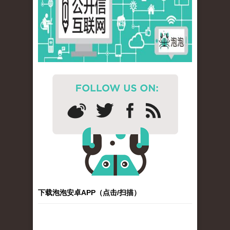
下载泡泡安卓APP（点击/扫描）