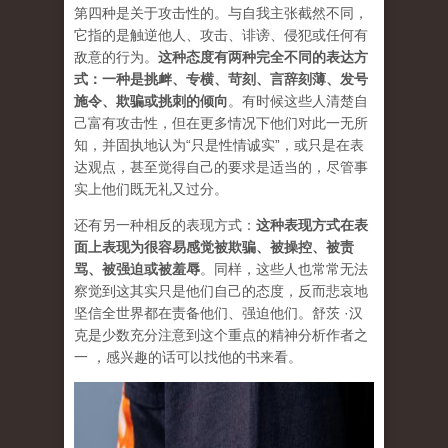
第四种是关于攻击性的。与自我主张截然不同，
它指的是触逆他人、攻击、诽谤、侵犯或任何有
敌意的行为。
这种态度有两种完全不同的表达方
式：一种是挑衅、专横、苛刻、言辞刻薄、发号
施令、欺骗或挑刺的倾向
。有时候这些人清楚自
己富有攻击性，但在更多情况下他们对此一无所
知，并固执地认为“只是性情诚实”，或只是在表
达观点，甚至觉得自己的要求是适当的，尽管事
实上他们既无礼又过分。
还有另一种相反的表现方式：
这种表现方式在表
面上表现为很容易感觉被欺骗、被操控、被责
骂、被强迫或被羞辱
。同样，这些人也常常无法
察觉到这其实只是他们自己的态度，反而悲哀地
坚信全世界都在责备他们、强迫他们。舒茨 ·汉
克是少数充分注意到这个重点的精神分析作者之
一 ，感兴趣的话可以找他的书来看。