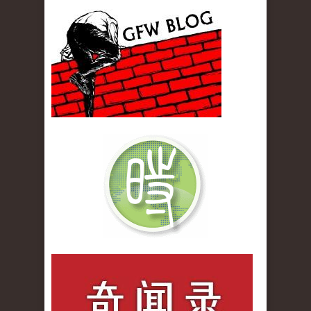
gfw_blog_small.jpg
qiwenlu_logo.jpg