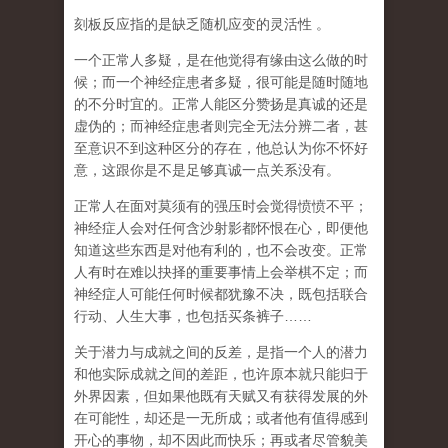
刻板反应指的是缺乏随机应变的灵活性 。
一个正常人多疑，是在他觉得有缘由这么做的时
候；而一个神经症患者多疑，很可能是随时随地
的不分时宜的。正常人能区分赞扬是真诚的还是
虚伪的；而神经症患者则完全无法分辨二者，甚
至意识不到这种区分的存在，他总认为你不怀好
意，这跟你是不是足够真诚一点关系没有。
正常人在面对莫须有的强压时会觉得愤愤不平；
神经症人会对任何含沙射影都怀恨在心，即便他
知道这些东西是对他有利的，也不会改变。正常
人有时在难以抉择的重要事情上会举棋不定；而
神经症人可能任何时候都犹豫不决，既包括联合
行动、人生大事，也包括买条裤子……
关于潜力与成就之间的反差，是指一个人的潜力
和他实际成就之间的差距，也许原本就只能归于
外界因素，但如果他既有天赋又有获得发展的外
在可能性，却还是一无所成；或者他有值得感到
开心的事物，却不因此而快乐；再或者尽管貌美