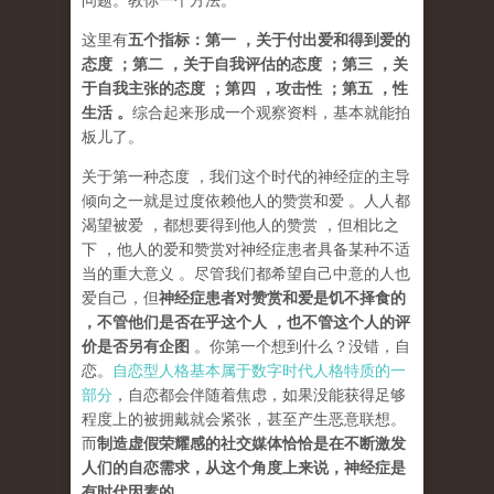
问题。教你一个方法。
这里有
五个指标：第一 ，关于付出爱和得到爱的
态度 ；第二 ，关于自我评估的态度 ；第三 ，关
于自我主张的态度 ；第四 ，攻击性 ；第五 ，性
生活 。
综合起来形成一个观察资料，基本就能拍
板儿了。
关于第一种态度 ，我们这个时代的神经症的主导
倾向之一就是过度依赖他人的赞赏和爱 。人人都
渴望被爱 ，都想要得到他人的赞赏 ，但相比之
下 ，他人的爱和赞赏对神经症患者具备某种不适
当的重大意义 。尽管我们都希望自己中意的人也
爱自己，但
神经症患者对赞赏和爱是饥不择食的
，不管他们是否在乎这个人 ，也不管这个人的评
价是否另有企图
。你第一个想到什么？没错，自
恋。
自恋型人格基本属于数字时代人格特质的一
部分
，自恋都会伴随着焦虑，如果没能获得足够
程度上的被拥戴就会紧张，甚至产生恶意联想。
而
制造虚假荣耀感的社交媒体恰恰是在不断激发
人们的自恋需求，从这个角度上来说，神经症是
有时代因素的
。