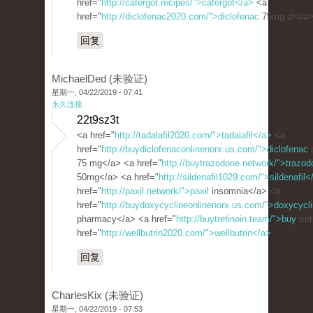
href="
http://cafergot.recipes/">cafergot</a>
<a
href="
http://diclofenac2020.com/">diclofenac
75mg dr</a
回复
MichaelDed (未验证)
星期一, 04/22/2019 - 07:41
永久连接
22t9sz3t
<a href="
http://tadalafil2020.com/">tadalafil</a>
<a
href="
http://buydiclofenaconlinenorx.us.com/">diclofenac
75 mg</a> <a href="
http://buytrazodone.network/">trazod
50mg</a> <a href="
http://sildenafil1029.com/">sildenafil<
href="
http://paxil.network/">paxil
insomnia</a> <a
href="
http://buydoxycyclineonlinenorx.us.com/">doxycycl
pharmacy</a> <a href="
http://buytretinoin.team/">buy
tret
href="
http://wellbutrin2020.com/">wellbutrin</a>
回复
CharlesKix (未验证)
星期一, 04/22/2019 - 07:53