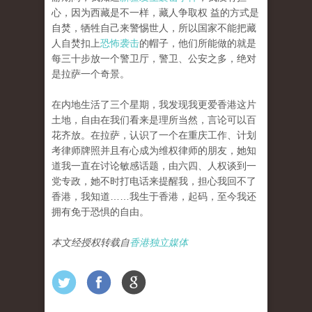
心，因为西藏是不一样，藏人争取权 益的方式是
自焚，牺牲自己来警惕世人，所以国家不能把藏
人自焚扣上
恐怖袭击
的帽子，他们所能做的就是
每三十步放一个警卫厅，警卫、公安之多，绝对
是拉萨一个奇景。
在内地生活了三个星期，我发现我更爱香港这片
土地，自由在我们看来是理所当然，言论可以百
花齐放。在拉萨，认识了一个在重庆工作、计划
考律师牌照并且有心成为维权律师的朋友，她知
道我一直在讨论敏感话题，由六四、人权谈到一
党专政，她不时打电话来提醒我，担心我回不了
香港，我知道……我生于香港，起码，至今我还
拥有免于恐惧的自由。
本文经授权转载自
香港独立媒体