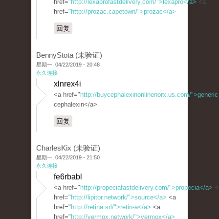
href="
http://lexaprofastdelivery.com/">lexapro</a>
<a
href="
http://prozac.capetown/">prozac</a>
回复
BennyStota (未验证)
星期一, 04/22/2019 - 20:48
永久连接
xlnrex4i
<a href="
http://buycephalexinonlinenorx.us.com/">generic
cephalexin</a>
回复
CharlesKix (未验证)
星期一, 04/22/2019 - 21:50
永久连接
fe6rbabl
<a href="
http://propeciafastdelivery.com/">propecia</a>
<
href="
http://lipitor.network/">source</a>
<a
href="
http://retina.srl/">retin-a</a>
<a
href="
http://vermox.network/">vermox</a>