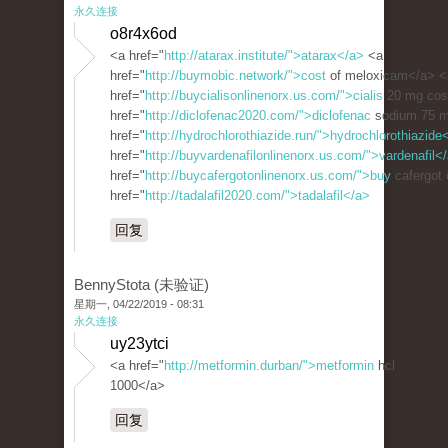
永久连接
o8r4x6od
<a href="
http://atarax.institute/">atarax</a>
<a
href="
http://buymobic.network/">cost
of meloxicam</a> <
href="
http://buycialisonlinenorx.us.com/">cialis
20 mg cos
href="
http://diclofenac2020.com/">diclofenac
sodium 75 m
href="
http://hydrochlorothiazide.run/">hydrochlorothiazide
href="
http://buyvardenafilonlinenorx.us.com/">vardenafil<
href="
http://buycafergotonlinenorx.us.com/">buy
cafergot 
href="
http://tadalafil2020.com/">tadalafil</a>
回复
BennyStota (未验证)
星期一, 04/22/2019 - 08:31
永久连接
uy23ytci
<a href="
http://metformin.durban/">metformin
hcl
1000</a>
回复