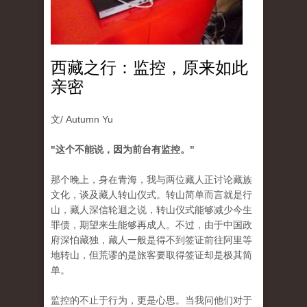
西藏之行：监控，原来如此
亲密
文/ Autumn Yu
"这个不能说，因为前台有监控。"
那个晚上，身在青海，我与两位藏人正讨论藏族
文化，谈及藏人转山仪式。转山简单而言就是行
山，藏人深信轮迴之说，转山仪式能够减少今生
罪债，期望来生能够再成人。不过，由于中国政
府深怕藏独，藏人一般是得不到签证前往阿里等
地转山，但荒谬的是旅客要取得签证却是极其简
单。
监控的不止于行为，更是心思。当我问他们对于