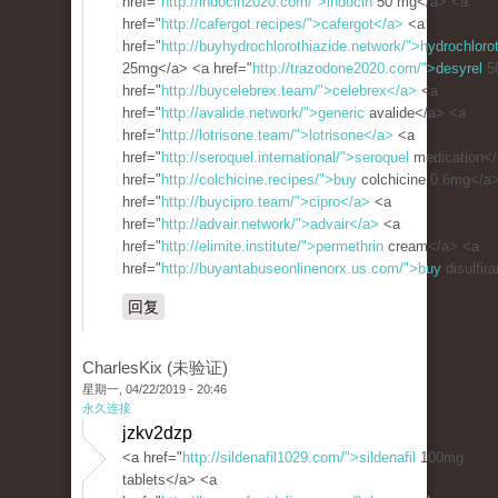
href="
http://indocin2020.com/">indocin
50 mg</a> <a
href="
http://cafergot.recipes/">cafergot</a>
<a
href="
http://buyhydrochlorothiazide.network/">hydrochloro
25mg</a> <a href="
http://trazodone2020.com/">desyrel
5
href="
http://buycelebrex.team/">celebrex</a>
<a
href="
http://avalide.network/">generic
avalide</a> <a
href="
http://lotrisone.team/">lotrisone</a>
<a
href="
http://seroquel.international/">seroquel
medication</
href="
http://colchicine.recipes/">buy
colchicine 0.6mg</a
href="
http://buycipro.team/">cipro</a>
<a
href="
http://advair.network/">advair</a>
<a
href="
http://elimite.institute/">permethrin
cream</a> <a
href="
http://buyantabuseonlinenorx.us.com/">buy
disulfir
回复
CharlesKix (未验证)
星期一, 04/22/2019 - 20:46
永久连接
jzkv2dzp
<a href="
http://sildenafil1029.com/">sildenafil
100mg
tablets</a> <a