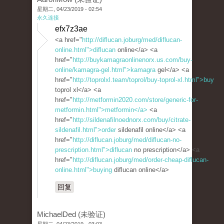
星期二, 04/23/2019 - 02:54
永久连接
efx7z3ae
<a href="
http://diflucan.joburg/med/diflucan-
online.html">diflucan
online</a> <a
href="
http://buykamagraonlinenorx.us.com/buy-
online/kamagra-gel.html">kamagra
gel</a> <a
href="
http://toprolxl.team/toprol/buy-toprol-xl.html">buy
toprol xl</a> <a
href="
http://metformin2020.com/store/generic-for-
metformin.html">metformin</a>
<a
href="
http://sildenafilnoednorx.com/buy/citrate-
sildenafil.html">order
sildenafil online</a> <a
href="
http://diflucan.joburg/med/diflucan-no-
prescription.html">diflucan
no prescription</a> <a
href="
http://diflucan.joburg/med/order-cheap-diflucan-
online.html">buying
diflucan online</a>
回复
MichaelDed (未验证)