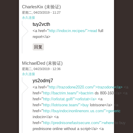
CharlesKix (未验证)
星期二, 04/23/2019 - 11:27
永久连接
tuy2vcth
<a href="
http://indocin.recipes/">read
full
report</a>
回复
MichaelDed (未验证)
星期二, 04/23/2019 - 12:36
永久连接
ys2odmj7
<a href="
http://trazodone2020.com/">trazodone</a>
<a
href="
http://bactrim.team/">bactrim
ds 800-160</a> <a
href="
http://orlistat.golf/">orlistat</a>
<a
href="
http://lotrisone.team/">buy
lotrisone</a> <a
href="
http://buyindocinonlinenorx.us.com/">generic
indocin</a> <a
href="
http://prednisonefastsecure.com/">where
to buy
prednisone online without a script</a> <a