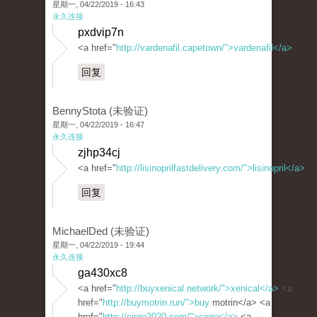
星期一, 04/22/2019 - 16:43
永久连接
pxdvip7n
<a href="
http://vardenafil.capetown/">vardenafil</a>
回复
BennyStota (未验证)
星期一, 04/22/2019 - 16:47
永久连接
zjhp34cj
<a href="
http://lisinoprilfastdelivery.com/">lisinopril</a>
回复
MichaelDed (未验证)
星期一, 04/22/2019 - 19:44
永久连接
ga430xc8
<a href="
http://buyxenical.network/">xenical</a>
<a
href="
http://buymotrin.run/">buy
motrin</a> <a
href="
http://cipro2020.com/">cipro</a>
<a