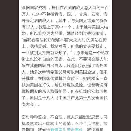
跟据国家资料 ，居住在西藏的藏人总人口约三百
万人（当中不包括青海、四川、甘肃、云南、海
外等定居的藏人），其中，与美国人结婚的就仅
有12人，我遇上了其中一个，由于她与美国人结
婚，所以监控更为严重。她曾经到过香港旅游，
“当我看着法轮功能够举着‘天灭大共’的牌站在街
上，我很震撼。我站着看，但我的丈夫要我走，
一旦被别人拍照就麻烦了。”，原来这是一个站在
街上也没有自由的国家。在此，不要误会藏人能
够在其他国家自出自入，只是因为她嫁了给外国
人，她多次申请希望父母可以到美国旅游，但不
获批准，在国家传媒机器宣传下，她的双亲一直
认为美国在打仗，居住环境很危险。也曾听说有
藏族朋友的亲人取得护照，但在机场给安检剪掉
了，原因是十八大（中国共产党第十八次全国代
表大会）。
面对种种监控、不合理，藏人只能默默忍受，司
机淡然道出不能转山的遗憾，不带半点恨意。旅
游期间，我知道
新疆发生袭击事件
，我没有担