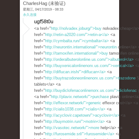
CharlesHag (未验证)
星期三, 04/17/2019 - 08:33
永久连接
ugf58t0u
<a href="
http://nolvadex.joburg/">buy
nolvadex cheap</a>
href="
http://retin-a2020.com/">retin-a</a>
<a
href="
http://cymbalta.run/">cymbalta</a>
<a
href="
http://neurontin.international/">neurontin
online</a> 
href="
http://tamoxifen.international/">buy
tamoxifen onlin
href="
http://orderalbuterolonline.us.com/">albuterol</a>
<
href="
http://buyxenicalonlinenorx.us.com/">xenical</a>
<
href="
http://diflucan.irish/">diflucan</a>
<a
href="
http://buytrazodoneonlinenorx.us.com/">trazodone
5
tablets</a> <a
href="
http://buydiclofenaconlinenorx.us.com/">diclofenac
g
<a href="
http://plavix.network/">purchase
plavix online</
href="
http://effexor.network/">generic
effexor cost</a> <a
href="
http://cialis1038.com/">cialis</a>
<a
href="
http://acyclovir.capetown/">acyclovir</a>
<a
href="
http://buymotrin.run/">motrin</a>
<a
href="
http://vasotec.network/">more
help</a> <a
href="
http://furosemide.srl/">furosemide</a>
<a