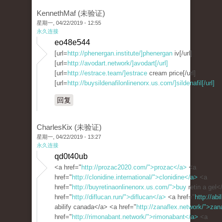
KennethMaf (未验证)
星期一, 04/22/2019 - 12:55
永久连接
eo48e544
[url=
http://phenergan.institute/]phenergan
iv[/url]
[url=
http://avodart.network/]avodart[/url]
[url=
http://estrace.team/]estrace
cream price[/url]
[url=
http://buysildenafilonlinenorx.us.com/]sildenafil[/url]
回复
CharlesKix (未验证)
星期一, 04/22/2019 - 13:27
永久连接
qd0t40ub
<a href="
http://prozac2020.com/">prozac</a>
<a
href="
http://clonidine.international/">clonidine</a>
<a
href="
http://buyretinaonlinenorx.us.com/">buy
retin a gel<
href="
http://diflucan.run/">diflucan</a>
<a href="
http://abi
abilify canada</a> <a href="
http://zanaflex.network/">zan
href="
http://rimonabant.network/">rimonabant</a>
<a