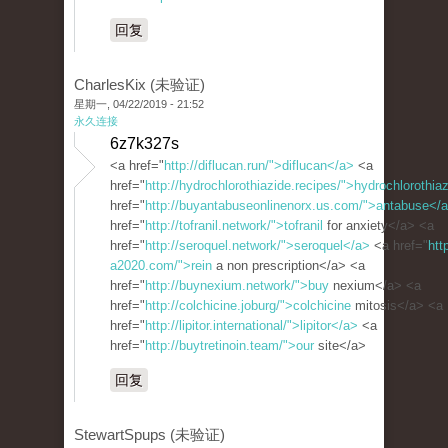
回复
CharlesKix (未验证)
星期一, 04/22/2019 - 21:52
永久连接
6z7k327s
<a href="
http://diflucan.run/">diflucan</a>
<a
href="
http://hydrochlorothiazide.recipes/">hydrochlorothia
href="
http://buyantabuseonlinenorx.us.com/">antabuse</
href="
http://tofranil.network/">tofranil
for anxiety</a> <a
href="
http://seroquel.network/">seroquel</a>
<a href="
http
a2020.com/">rein
a non prescription</a> <a
href="
http://buynexium.network/">buy
nexium</a> <a
href="
http://colchicine.joburg/">colchicine
mitosis</a> <a
href="
http://lipitor.international/">lipitor</a>
<a
href="
http://buytretinoin.team/">our
site</a>
回复
StewartSpups (未验证)