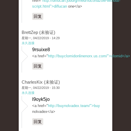
href="
http://diflucan.joburg/med/fluconazole-without-
script.html">diflucan
one</a>
回复
BrettZep (未验证)
星期一, 04/22/2019 - 14:29
永久连接
9rsuixe8
<a href="
http://buyclomidonlinenorx.us.com/">clomid</a>
回复
CharlesKix (未验证)
星期一, 04/22/2019 - 15:30
永久连接
l9oyk5jo
<a href="
http://buynolvadex.team/">buy
nolvadex</a>
回复