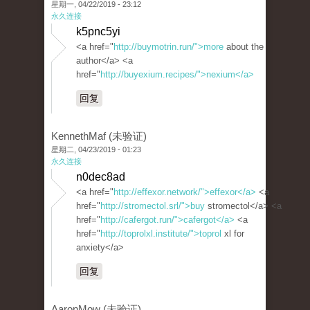
星期一, 04/22/2019 - 23:12
永久连接
k5pnc5yi
<a href="
http://buymotrin.run/">more
about the
author</a> <a
href="
http://buyexium.recipes/">nexium</a>
回复
KennethMaf (未验证)
星期二, 04/23/2019 - 01:23
永久连接
n0dec8ad
<a href="
http://effexor.network/">effexor</a>
<a
href="
http://stromectol.srl/">buy
stromectol</a> <a
href="
http://cafergot.run/">cafergot</a>
<a
href="
http://toprolxl.institute/">toprol
xl for
anxiety</a>
回复
AaronMow (未验证)