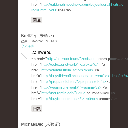
href="
http://sildenafilnoednorx.com/buy/sildenafil-citrate-
india.html">our
site</a>
回复
BrettZep (未验证)
星期一, 04/22/2019 - 16:05
永久连接
2aihw9p6
<a href="
http://estrace.team/">estrace
cream price</a> <
href="
http://celexa.network/">celexa</a>
<a
href="
http://clomid.irish/">clomid</a>
<a
href="
http://buysildenafilonlinenorx.us.com/">sildenafil</a
href="
http://propranolol.run/">propranolol</a>
<a
href="
http://yasmin.network/">yasmin</a>
<a
href="
http://neurontin.golf/">drug
neurontin</a> <a
href="
http://buytretinoin.team/">tretinoin
cream</a>
回复
MichaelDed (未验证)