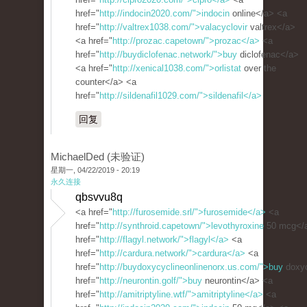
href="
http://indocin2020.com/">indocin
online</a> <a
href="
http://valtrex1038.com/">valacyclovir
valtrex</a>
<a href="
http://prozac.capetown/">prozac</a>
<a
href="
http://buydiclofenac.network/">buy
diclofenac</a>
<a href="
http://xenical1038.com/">orlistat
over the
counter</a> <a
href="
http://sildenafil1029.com/">sildenafil</a>
回复
MichaelDed (未验证)
星期一, 04/22/2019 - 20:19
永久连接
qbsvvu8q
<a href="
http://furosemide.srl/">furosemide</a>
<a
href="
http://synthroid.capetown/">levothyroxine
50 mcg</
href="
http://flagyl.network/">flagyl</a>
<a
href="
http://cardura.network/">cardura</a>
<a
href="
http://buydoxycyclineonlinenorx.us.com/">buy
doxyc
href="
http://neurontin.golf/">buy
neurontin</a> <a
href="
http://amitriptyline.wtf/">amitriptyline</a>
<a