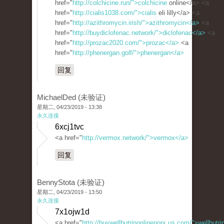
href="
http://colchicine.run/">colchicine
online</a> <a
href="
http://cialis1038.com/">cialis
eli lilly</a> <a
href="
http://azithromycin.irish/">azithromycin</a>
<a
href="
http://buydiclofenac.network/">diclofenac</a>
<a
href="
http://prozac2020.com/">prozac</a>
<a
href="
http://phenergan.golf/">phenergan</a>
回复
MichaelDed (未验证)
星期二, 04/23/2019 - 13:38
永久连接
6xcj1tvc
<a href="
http://vermox.network/">vermox</a>
回复
BennyStota (未验证)
星期二, 04/23/2019 - 13:50
永久连接
7x1ojw1d
<a href="
http://buywellbutrinonlinenorx.us.com/">wellbutr