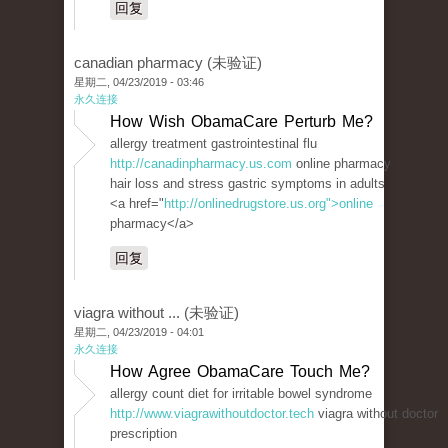
回复
canadian pharmacy (未验证)
星期二, 04/23/2019 - 03:46
永久连接
How Wish ObamaCare Perturb Me?
allergy treatment gastrointestinal flu
http://canadinpharmacy.us.com
online pharmacy
hair loss and stress gastric symptoms in adults
<a href="
http://onlinedrugstore.us.org">online
pharmacy</a>
回复
viagra without ... (未验证)
星期二, 04/23/2019 - 04:01
永久连接
How Agree ObamaCare Touch Me?
allergy count diet for irritable bowel syndrome
http://www.viagrawithoutdoctor.tech
viagra without doctor
prescription