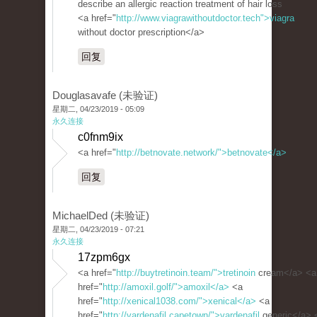
describe an allergic reaction treatment of hair loss
<a href="
http://www.viagrawithoutdoctor.tech">viagra
without doctor prescription</a>
回复
Douglasavafe (未验证)
星期二, 04/23/2019 - 05:09
永久连接
c0fnm9ix
<a href="
http://betnovate.network/">betnovate</a>
回复
MichaelDed (未验证)
星期二, 04/23/2019 - 07:21
永久连接
17zpm6gx
<a href="
http://buytretinoin.team/">tretinoin
cream</a> <a
href="
http://amoxil.golf/">amoxil</a>
<a
href="
http://xenical1038.com/">xenical</a>
<a
href="
http://vardenafil.capetown/">vardenafil
generic</a> 