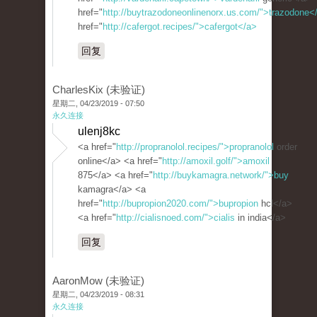
href="
http://buytrazodoneonlinenorx.us.com/">trazodone<
href="
http://cafergot.recipes/">cafergot</a>
回复
CharlesKix (未验证)
星期二, 04/23/2019 - 07:50
永久连接
ulenj8kc
<a href="
http://propranolol.recipes/">propranolol
order
online</a> <a href="
http://amoxil.golf/">amoxil
875</a> <a href="
http://buykamagra.network/">buy
kamagra</a> <a
href="
http://bupropion2020.com/">bupropion
hcl</a>
<a href="
http://cialisnoed.com/">cialis
in india</a>
回复
AaronMow (未验证)
星期二, 04/23/2019 - 08:31
永久连接