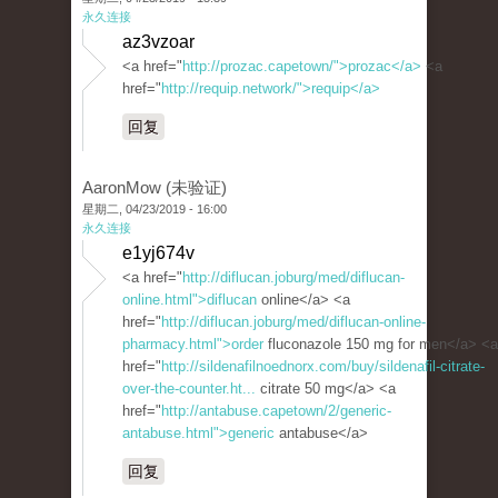
永久连接
az3vzoar
<a href="
http://prozac.capetown/">prozac</a>
<a
href="
http://requip.network/">requip</a>
回复
AaronMow (未验证)
星期二, 04/23/2019 - 16:00
永久连接
e1yj674v
<a href="
http://diflucan.joburg/med/diflucan-
online.html">diflucan
online</a> <a
href="
http://diflucan.joburg/med/diflucan-online-
pharmacy.html">order
fluconazole 150 mg for men</a> <a
href="
http://sildenafilnoednorx.com/buy/sildenafil-citrate-
over-the-counter.ht...
citrate 50 mg</a> <a
href="
http://antabuse.capetown/2/generic-
antabuse.html">generic
antabuse</a>
回复