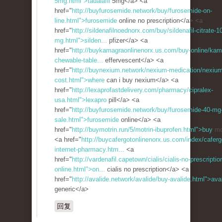
5mg.html">tadalafil
5mg</a> <a
href="
http://buyfurosemide.network/buy/furosemide-on-
line.html">furosemide
online no prescription</a> <a
href="
http://sildenafilnoednorx.com/buy/sildenafil-citrate-1
mg.html">silden...
pfizer</a> <a
href="
http://buykamagraonlinenorx.us.com/buy-online/kam
chewable-table...
effervescent</a> <a
href="
http://buynexium.network/nexium-medication/nexium
cost.html">where
can i buy nexium</a> <a
href="
http://lexaprofastdelivery.com/pharmacy/cipralex-
usa.html">lexapro
pill</a> <a
href="
http://buyfurosemide.network/buy/furosemide-40-mg-
sale.html">furosemide
online</a> <a
href="
http://buymotrin.run/5/motrin-ibuprofen.html">buy
mo
<a href="
http://buycafergotonlinenorx.us.com/index/caferg
internet-pharmacy.htm...
<a
href="
http://vardenafil.capetown/cialis/cialis-no-prescriptio
online.html">on...
cialis no prescription</a> <a
href="
http://avalide.network/avalide/buy-avalide.html">ava
generic</a>
回复