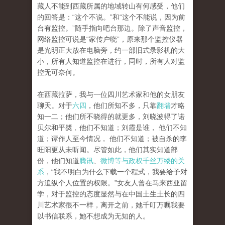
藏人不能到西藏所属的地域转山有何感受，他们
的回答是：“这个不说。”和“这个不能说，因为前
台有监控。”随手指向吧台那边。除了声音监控，
网络监控可说是“家传户晓”，原来那个监控仪器
是光明正大放在电脑旁，约一部旧式录影机的大
小，所有人知道监控在进行，同时，所有人对监
控无可奈何。
在西藏拉萨，我与一位四川艺术家和他的女朋友
聊天。对于
六四
，他们所知不多，只靠
翻墙
才略
知一二；他们所不晓得的就更多，刘晓波得了诺
贝尔和平奬﹐他们不知道；刘霞是谁， 他们不知
道；谭作人至今情况， 他们不知道；被自杀的李
旺阳更从未听闻。尽管如此，他们其实知道部
份，他们知道
腾讯
、
微博等与政权千丝万缕的关
系
，“我不明白为什么下载一个程式，我要给予对
方追纵个人位置的权限。”女友人曾在马来西亚留
学，对于监控的态度显然与在中国土生土长的四
川艺术家很不一样，离开之前，她千叮万嘱我要
以书信联系，她不想成为无知的人。