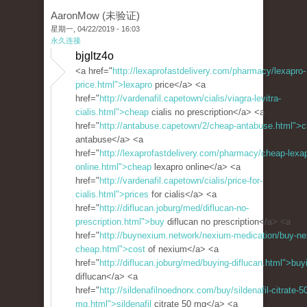
AaronMow (未验证)
星期一, 04/22/2019 - 16:03
永久连接
bjgltz4o
<a href="
http://lexaprofastdelivery.com/pharmacy/lexapro-
price.html">lexapro
price</a> <a
href="
http://vardenafil.capetown/cialis/viagra-levitra-
cialis.html">cheap
cialis no prescription</a> <a
href="
http://antabuse.capetown/2/cheap-antabuse.html">
antabuse</a> <a
href="
http://lexaprofastdelivery.com/pharmacy/cheap-lexa
online.html">cheap
lexapro online</a> <a
href="
http://vardenafil.capetown/cialis/price-for-
cialis.html">prices
for cialis</a> <a
href="
http://diflucan.joburg/med/diflucan-no-
prescription.html">buy
diflucan no prescription</a> <a
href="
http://buynexium.network/nexium-medication/buy-n
cheap.html">cost
of nexium</a> <a
href="
http://diflucan.joburg/med/buying-diflucan.html">buy
diflucan</a> <a
href="
http://sildenafilnoednorx.com/buy/sildenafil-citrate-5
mg.html">sildenafil
citrate 50 mg</a> <a