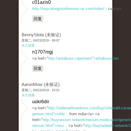
c01azis0
http://buycafergotonlinenorx.us.com/index/
- cafergot
回复
BennyStota (未验证)
星期二, 04/23/2019 - 09:07
永久连接
n1707mgj
<a href="
http://antabuse.capetown/">antabuse</a>
回复
AaronMow (未验证)
星期二, 04/23/2019 - 10:01
永久连接
uokr6dir
<a href="
http://sildenafilnoednorx.com/buy/sildenafil-citrat
generic.html">silde...
from india</a> <a
href="
http://buynexium.network/nexium-medication/generic
nexium.html">nexi...
<a href="
http://buytadalafil.network/1/