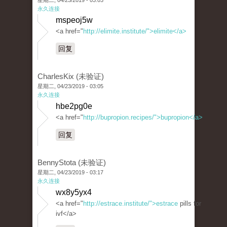
星期二, 04/23/2019 - 03:03
永久连接
mspeoj5w
<a href="
http://elimite.institute/">elimite</a>
回复
CharlesKix (未验证)
星期二, 04/23/2019 - 03:05
永久连接
hbe2pg0e
<a href="
http://bupropion.recipes/">bupropion</a>
回复
BennyStota (未验证)
星期二, 04/23/2019 - 03:17
永久连接
wx8y5yx4
<a href="
http://estrace.institute/">estrace
pills for
ivf</a>