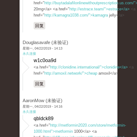
href="
http://buytadalafilonlinewithoutprescription.us.com/">
20mg</a> <a href="
http://estrace.team/">estrace</a>
<a
href="
http://kamagra1038.com/">kamagra
jelly</a>
回复
Douglasavafe (未验证)
星期一, 04/22/2019 - 14:13
永久连接
w1c0oa9d
<a href="
http://clonidine.international/">clonidine</a>
<a
href="
http://amoxil.network/">cheap
amoxil</a>
回复
AaronMow (未验证)
星期一, 04/22/2019 - 14:16
永久连接
qbldck89
<a href="
http://metformin2020.com/store/metformin-
1000.html">metformin
1000</a> <a