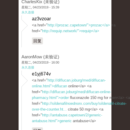
CharlesKix (未验证)
星期二, 04/23/2019 - 15:39
永久连接
az3vzoar
<a href="
http://prozac.capetown/">prozac</a>
<a
href="
http://requip.network/">requip</a>
回复
AaronMow (未验证)
星期二, 04/23/2019 - 16:00
永久连接
e1yj674v
<a href="
http://diflucan.joburg/med/diflucan-
online.html">diflucan
online</a> <a
href="
http://diflucan.joburg/med/diflucan-online-
pharmacy.html">order
fluconazole 150 mg for men</a> <a
href="
http://sildenafilnoednorx.com/buy/sildenafil-citrate-
over-the-counter.ht...
citrate 50 mg</a> <a
href="
http://antabuse.capetown/2/generic-
antabuse.html">generic
antabuse</a>