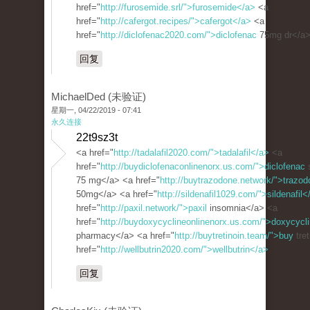
href="
http://furosemide.srl/">furosemide</a>
<a
href="
http://cafergot.recipes/">cafergot</a>
<a
href="
http://diclofenac2020.com/">diclofenac
75mg dr</a
回复
MichaelDed (未验证)
星期一, 04/22/2019 - 07:41
永久连接
22t9sz3t
<a href="
http://tadalafil2020.com/">tadalafil</a>
<a
href="
http://buydiclofenaconlinenorx.us.com/">diclofenac
75 mg</a> <a href="
http://buytrazodone.network/">trazod
50mg</a> <a href="
http://sildenafil1029.com/">sildenafil<
href="
http://paxil.network/">paxil
insomnia</a> <a
href="
http://buydoxycyclineonlinenorx.us.com/">doxycycl
pharmacy</a> <a href="
http://buytretinoin.team/">buy
tret
href="
http://wellbutrin2020.com/">wellbutrin</a>
回复