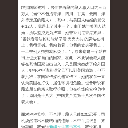
跟据国家资料 ，居住在西藏的藏人总人口约三百
万人（当中不包括青海、四川、甘肃、云南、海
外等定居的藏人），其中，与美国人结婚的就仅
有12人，我遇上了其中一个，由于她与美国人结
婚，所以监控更为严重。她曾经到过香港旅游，
“当我看着法轮功能够举着‘天灭大共’的牌站在街
上，我很震撼。我站着看，但我的丈夫要我走，
一旦被别人拍照就麻烦了。”，原来这是一个站在
街上也没有自由的国家。在此，不要误会藏人能
够在其他国家自出自入，只是因为她嫁了给外国
人，她多次申请希望父母可以到美国旅游，但不
获批准，在国家传媒机器宣传下，她的双亲一直
认为美国在打仗，居住环境很危险。也曾听说有
藏族朋友的亲人取得护照，但在机场给安检剪掉
了，原因是十八大（中国共产党第十八次全国代
表大会）。
面对种种监控、不合理，藏人只能默默忍受，司
机淡然道出不能转山的遗憾，不带半点恨意。旅
游期间，我知道
新疆发生袭击事件
，我没有担