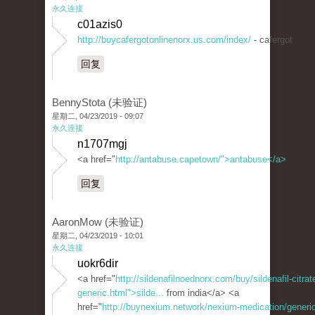
永久连接
c01azis0
http://buycafergotonlinenorx.us.com/index/
- cafergot
回复
BennyStota (未验证)
星期二, 04/23/2019 - 09:07
永久连接
n1707mgj
<a href="
http://antabuse.capetown/">antabuse</a>
回复
AaronMow (未验证)
星期二, 04/23/2019 - 10:01
永久连接
uokr6dir
<a href="
http://sildenafilnoednorx.com/buy/sildenafil-citrat
generic.html">silde...
from india</a> <a
href="
http://buynexium.network/nexium-medication/generic