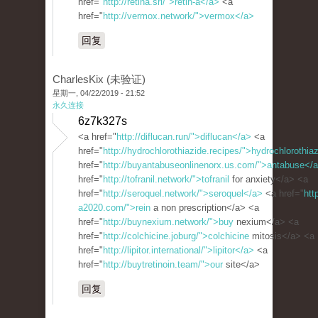
href="
http://retina.srl/">retin-a</a>
<a
href="
http://vermox.network/">vermox</a>
回复
CharlesKix (未验证)
星期一, 04/22/2019 - 21:52
永久连接
6z7k327s
<a href="
http://diflucan.run/">diflucan</a>
<a
href="
http://hydrochlorothiazide.recipes/">hydrochlorothia
href="
http://buyantabuseonlinenorx.us.com/">antabuse</
href="
http://tofranil.network/">tofranil
for anxiety</a> <a
href="
http://seroquel.network/">seroquel</a>
<a href="
http
a2020.com/">rein
a non prescription</a> <a
href="
http://buynexium.network/">buy
nexium</a> <a
href="
http://colchicine.joburg/">colchicine
mitosis</a> <a
href="
http://lipitor.international/">lipitor</a>
<a
href="
http://buytretinoin.team/">our
site</a>
回复