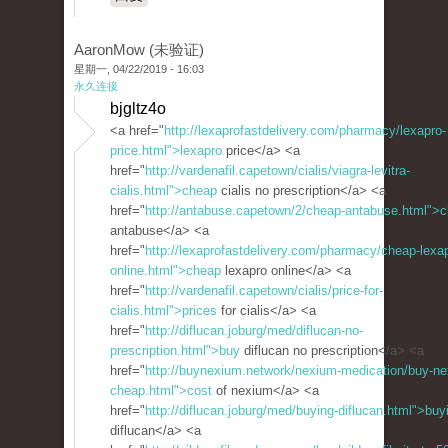
AaronMow (未验证)
星期一, 04/22/2019 - 16:03
永久连接
bjgltz4o
<a href="
http://lexaprofastdelivery.com/pharmacy/lexapro-
price.html">lexapro
price</a> <a
href="
http://vardenafil.capetown/cialis/viagra-levitra-
cialis.html">cheap
cialis no prescription</a> <a
href="
http://antabuse.capetown/2/cheap-antabuse.html">
antabuse</a> <a
href="
http://lexaprofastdelivery.com/pharmacy/cheap-lexa
online.html">cheap
lexapro online</a> <a
href="
http://vardenafil.capetown/cialis/price-for-
cialis.html">prices
for cialis</a> <a
href="
http://diflucan.joburg/med/diflucan-no-
prescription.html">buy
diflucan no prescription</a> <a
href="
http://buynexium.network/nexium-medication/buy-n
cheap.html">cost
of nexium</a> <a
href="
http://diflucan.joburg/med/buying-diflucan.html">buy
diflucan</a> <a