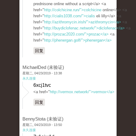
prednisone online without a script</a> <a
href="
http://colchicine.run/">colchicine
online</a> <a
href="
http://cialis1038.com/">cialis
eli lilly</a> <a
href="
http://azithromycin.irish/">azithromycin</a>
<a
href="
http://buydiclofenac.network/">diclofenac</a>
<a
href="
http://prozac2020.com/">prozac</a>
<a
href="
http://phenergan.golf/">phenergan</a>
回复
MichaelDed (未验证)
星期二, 04/23/2019 - 13:38
永久连接
6xcj1tvc
<a href="
http://vermox.network/">vermox</a>
回复
BennyStota (未验证)
星期二, 04/23/2019 - 13:50
永久连接