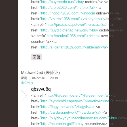
href="
http://buymotrin.run/">buy
motrin</a> <a
href="
http://cipro2020.com/">cipro</a>
<a
href="
http://indocin2020.com/">indocin
online</a> <a
href="
http://valtrex1038.com/">valacyclovir
valtrex</a>
<a href="
http://prozac.capetown/">prozac</a>
<a
href="
http://buydiclofenac.network/">buy
diclofenac</a>
<a href="
http://xenical1038.com/">orlistat
over the
counter</a> <a
href="
http://sildenafil1029.com/">sildenafil</a>
回复
MichaelDed (未验证)
星期一, 04/22/2019 - 20:19
永久连接
qbsvvu8q
<a href="
http://furosemide.srl/">furosemide</a>
<a
href="
http://synthroid.capetown/">levothyroxine
50 mcg</
href="
http://flagyl.network/">flagyl</a>
<a
href="
http://cardura.network/">cardura</a>
<a
href="
http://buydoxycyclineonlinenorx.us.com/">buy
doxyc
href="
http://neurontin.golf/">buy
neurontin</a> <a