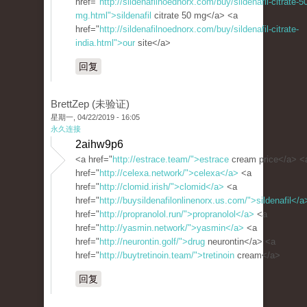
href="
http://sildenafilnoednorx.com/buy/sildenafil-citrate-5
mg.html">sildenafil
citrate 50 mg</a> <a
href="
http://sildenafilnoednorx.com/buy/sildenafil-citrate-
india.html">our
site</a>
回复
BrettZep (未验证)
星期一, 04/22/2019 - 16:05
永久连接
2aihw9p6
<a href="
http://estrace.team/">estrace
cream price</a> <
href="
http://celexa.network/">celexa</a>
<a
href="
http://clomid.irish/">clomid</a>
<a
href="
http://buysildenafilonlinenorx.us.com/">sildenafil</a
href="
http://propranolol.run/">propranolol</a>
<a
href="
http://yasmin.network/">yasmin</a>
<a
href="
http://neurontin.golf/">drug
neurontin</a> <a
href="
http://buytretinoin.team/">tretinoin
cream</a>
回复