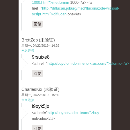
1000.html">metformin
1000</a> <a
href="
http://diflucan.joburg/med/fluconazole-without-
script.html">diflucan
one</a>
回复
BrettZep (未验证)
星期一, 04/22/2019 - 14:29
永久连接
9rsuixe8
<a href="
http://buyclomidonlinenorx.us.com/">clomid</a>
回复
CharlesKix (未验证)
星期一, 04/22/2019 - 15:30
永久连接
l9oyk5jo
<a href="
http://buynolvadex.team/">buy
nolvadex</a>
回复