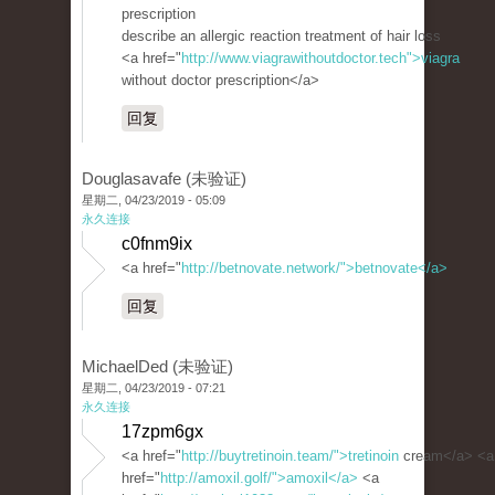
prescription
describe an allergic reaction treatment of hair loss
<a href="
http://www.viagrawithoutdoctor.tech">viagra
without doctor prescription</a>
回复
Douglasavafe (未验证)
星期二, 04/23/2019 - 05:09
永久连接
c0fnm9ix
<a href="
http://betnovate.network/">betnovate</a>
回复
MichaelDed (未验证)
星期二, 04/23/2019 - 07:21
永久连接
17zpm6gx
<a href="
http://buytretinoin.team/">tretinoin
cream</a> <a
href="
http://amoxil.golf/">amoxil</a>
<a