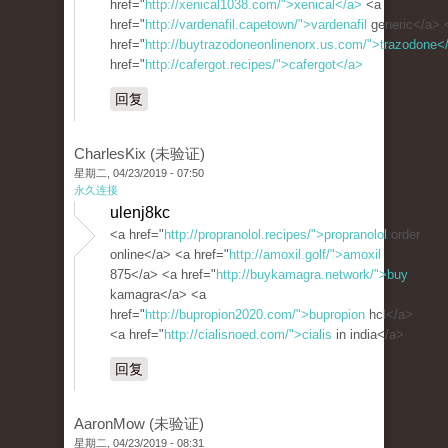
href="
http://xenical1038.com/">xenical</a>
<a
href="
http://vardenafil.capetown/">vardenafil
generic</a> 
href="
http://buytrazodoneonlinenorx.us.com/">trazodone<
href="
http://cafergot.recipes/">cafergot</a>
回复
CharlesKix (未验证)
星期二, 04/23/2019 - 07:50
永久连接
ulenj8kc
<a href="
http://propranolol.recipes/">propranolol
order
online</a> <a href="
http://amoxil.golf/">amoxil
875</a> <a href="
http://buykamagra.network/">buy
kamagra</a> <a
href="
http://bupropion2020.com/">bupropion
hcl</a>
<a href="
http://cialisnoed.com/">cialis
in india</a>
回复
AaronMow (未验证)
星期二, 04/23/2019 - 08:31