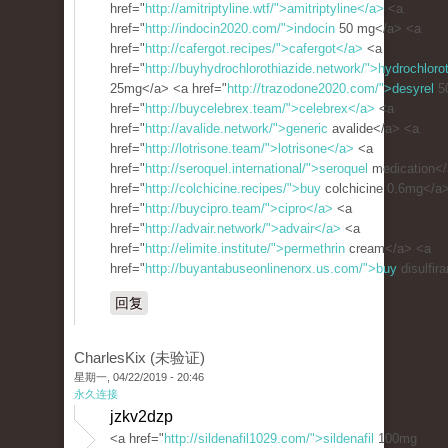
href="
http://amitriptyline.wtf/">amitriptyline</a>
<a
href="
http://indocin2020.com/">indocin
50 mg</a> <a
href="
http://cafergot.recipes/">cafergot</a>
<a
href="
http://buyhydrochlorothiazide.network/">hydrochloro
25mg</a> <a href="
http://trazodone2020.com/">desyrel
5
href="
http://buycelebrex.team/">celebrex</a>
<a
href="
http://avalide.network/">generic
avalide</a> <a
href="
http://lotrisone.team/">lotrisone</a>
<a
href="
http://seroquel.international/">seroquel
medication</
href="
http://colchicine.recipes/">buy
colchicine 0.6mg</a
href="
http://buycipro.team/">cipro</a>
<a
href="
http://advair.network/">advair</a>
<a
href="
http://elimite.institute/">permethrin
cream</a> <a
href="
http://buyantabuseonlinenorx.us.com/">buy
disulfir
回复
CharlesKix (未验证)
星期一, 04/22/2019 - 20:46
永久连接
jzkv2dzp
<a href="
http://sildenafil1029.com/">sildenafil
100mg