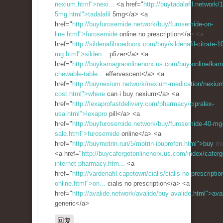
nexium.html">nexi...
<a href="
http://buytadalafil.network/1/
5mg.html">tadalafil
5mg</a> <a
href="
http://buyfurosemide.network/buy/furosemide-on-
line.html">furosemide
online no prescription</a> <a
href="
http://sildenafilnoednorx.com/buy/sildenafil-citrate-1
mg.html">silden...
pfizer</a> <a
href="
http://buykamagraonlinenorx.us.com/buy-online/kam
chewable-table...
effervescent</a> <a
href="
http://buynexium.network/nexium-medication/nexium
cost.html">where
can i buy nexium</a> <a
href="
http://lexaprofastdelivery.com/pharmacy/cipralex-
usa.html">lexapro
pill</a> <a
href="
http://buyfurosemide.network/buy/furosemide-40-mg-
sale.html">furosemide
online</a> <a
href="
http://buymotrin.run/5/motrin-ibuprofen.html">buy
mo
<a href="
http://buycafergotonlinenorx.us.com/index/caferg
internet-pharmacy.htm...
<a
href="
http://vardenafil.capetown/cialis/cialis-no-prescriptio
online.html">on...
cialis no prescription</a> <a
href="
http://avalide.network/avalide/buy-avalide.html">ava
generic</a>
回复