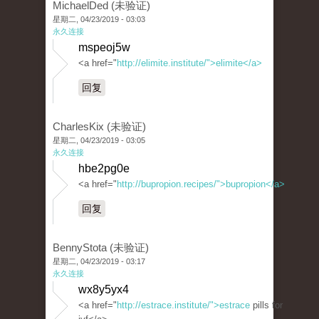
MichaelDed (未验证)
星期二, 04/23/2019 - 03:03
永久连接
mspeoj5w
<a href="
http://elimite.institute/">elimite</a>
回复
CharlesKix (未验证)
星期二, 04/23/2019 - 03:05
永久连接
hbe2pg0e
<a href="
http://bupropion.recipes/">bupropion</a>
回复
BennyStota (未验证)
星期二, 04/23/2019 - 03:17
永久连接
wx8y5yx4
<a href="
http://estrace.institute/">estrace
pills for