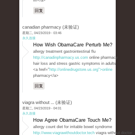
ivf</a>
回复
canadian pharmacy (未验证)
星期二, 04/23/2019 - 03:46
永久连接
How Wish ObamaCare Perturb Me?
allergy treatment gastrointestinal flu
http://canadinpharmacy.us.com
online pharmacy
hair loss and stress gastric symptoms in adults
<a href="
http://onlinedrugstore.us.org">online
pharmacy</a>
回复
viagra without ... (未验证)
星期二, 04/23/2019 - 04:01
永久连接
How Agree ObamaCare Touch Me?
allergy count diet for irritable bowel syndrome
http://www.viagrawithoutdoctor.tech
viagra without doctor