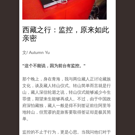
西藏之行：监控，原来如此
亲密
文/ Autumn Yu
"这个不能说，因为前台有监控。"
那个晚上，身在青海，我与两位藏人正讨论藏族
文化，谈及藏人转山仪式。转山简单而言就是行
山，藏人深信轮迴之说，转山仪式能够减少今生
罪债，期望来生能够再成人。不过，由于中国政
府深怕藏独，藏人一般是得不到签证前往阿里等
地转山，但荒谬的是旅客要取得签证却是极其简
单。
监控的不止于行为，更是心思。当我问他们对于