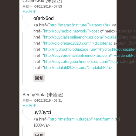
CharlesKix (未验证)
星期一, 04/22/2019 - 07:53
永久连接
o8r4x6od
<a href="
http://atarax.institute/">atarax</a>
<a
href="
http://buymobic.network/">cost
of meloxicam</a> <
href="
http://buycialisonlinenorx.us.com/">cialis
20 mg cos
href="
http://diclofenac2020.com/">diclofenac
sodium 75 m
href="
http://hydrochlorothiazide.run/">hydrochlorothiazide
href="
http://buyvardenafilonlinenorx.us.com/">vardenafil<
href="
http://buycafergotonlinenorx.us.com/">buy
cafergot 
href="
http://tadalafil2020.com/">tadalafil</a>
回复
BennyStota (未验证)
星期一, 04/22/2019 - 08:31
永久连接
uy23ytci
<a href="
http://metformin.durban/">metformin
hcl
1000</a>
回复