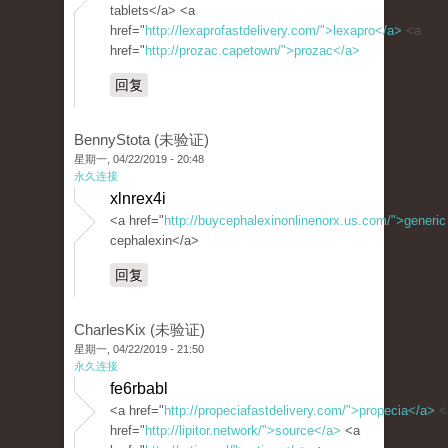
tablets</a> <a
href="
http://lexaprofastdelivery.com/">lexapro</a>
<a
href="
http://prozac.capetown/">prozac</a>
回复
BennyStota (未验证)
星期一, 04/22/2019 - 20:48
永久连接
xlnrex4i
<a href="
http://buycephalexinonlinenorx.us.com/">generic
cephalexin</a>
回复
CharlesKix (未验证)
星期一, 04/22/2019 - 21:50
永久连接
fe6rbabl
<a href="
http://propeciafastdelivery.com/">propecia</a>
<
href="
http://lipitor.network/">source</a>
<a