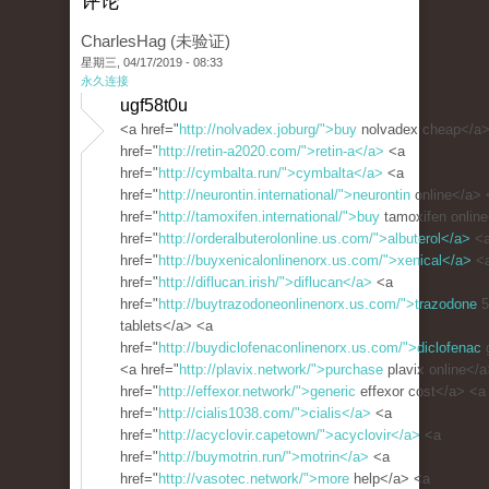
评论
CharlesHag (未验证)
星期三, 04/17/2019 - 08:33
永久连接
ugf58t0u
<a href="
http://nolvadex.joburg/">buy
nolvadex cheap</a>
href="
http://retin-a2020.com/">retin-a</a>
<a
href="
http://cymbalta.run/">cymbalta</a>
<a
href="
http://neurontin.international/">neurontin
online</a> 
href="
http://tamoxifen.international/">buy
tamoxifen onlin
href="
http://orderalbuterolonline.us.com/">albuterol</a>
<
href="
http://buyxenicalonlinenorx.us.com/">xenical</a>
<
href="
http://diflucan.irish/">diflucan</a>
<a
href="
http://buytrazodoneonlinenorx.us.com/">trazodone
5
tablets</a> <a
href="
http://buydiclofenaconlinenorx.us.com/">diclofenac
g
<a href="
http://plavix.network/">purchase
plavix online</
href="
http://effexor.network/">generic
effexor cost</a> <a
href="
http://cialis1038.com/">cialis</a>
<a
href="
http://acyclovir.capetown/">acyclovir</a>
<a
href="
http://buymotrin.run/">motrin</a>
<a
href="
http://vasotec.network/">more
help</a> <a