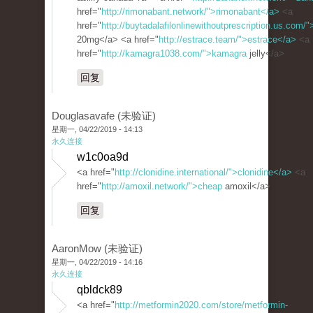
href="
http://rimonabant.network/">rimonabant</a>
<a
href="
http://buytadalafilonlinewithoutprescription.us.com/">
20mg</a> <a href="
http://estrace.team/">estrace</a>
<a
href="
http://kamagra1038.com/">kamagra
jelly</a>
回复
Douglasavafe (未验证)
星期一, 04/22/2019 - 14:13
永久连接
w1c0oa9d
<a href="
http://clonidine.international/">clonidine</a>
<a
href="
http://amoxil.network/">cheap
amoxil</a>
回复
AaronMow (未验证)
星期一, 04/22/2019 - 14:16
永久连接
qbldck89
<a href="
http://metformin2020.com/store/metformin-