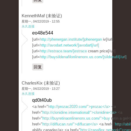
KennethMaf (未验证)
星期一, 04/22/2019 - 12:55
永久连接
eo48e544
[url=
http://phenergan.institute/]phenergan
iv[/url]
[url=
http://avodart.network/]avodart[/url]
[url=
http://estrace.team/]estrace
cream price[/url]
[url=
http://buysildenafilonlinenorx.us.com/]sildenafil[/url]
回复
CharlesKix (未验证)
星期一, 04/22/2019 - 13:27
永久连接
qd0t40ub
<a href="
http://prozac2020.com/">prozac</a>
<a
href="
http://clonidine.international/">clonidine</a>
<a
href="
http://buyretinaonlinenorx.us.com/">buy
retin a gel<
href="
http://diflucan.run/">diflucan</a>
<a href="
http://abi
abilify canada</a> <a href="
http://zanaflex.network/">zan