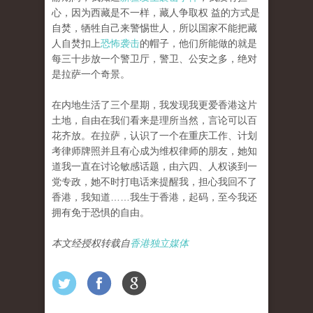
心，因为西藏是不一样，藏人争取权 益的方式是
自焚，牺牲自己来警惕世人，所以国家不能把藏
人自焚扣上
恐怖袭击
的帽子，他们所能做的就是
每三十步放一个警卫厅，警卫、公安之多，绝对
是拉萨一个奇景。
在内地生活了三个星期，我发现我更爱香港这片
土地，自由在我们看来是理所当然，言论可以百
花齐放。在拉萨，认识了一个在重庆工作、计划
考律师牌照并且有心成为维权律师的朋友，她知
道我一直在讨论敏感话题，由六四、人权谈到一
党专政，她不时打电话来提醒我，担心我回不了
香港，我知道……我生于香港，起码，至今我还
拥有免于恐惧的自由。
本文经授权转载自
香港独立媒体