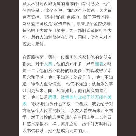
藏人不能到西藏所属的地域转山有何感受，他们
的回答是：“这个不说。”和“这个不能说，因为前
台有监控。”随手指向吧台那边。除了声音监控，
网络监控可说是“家传户晓”，原来那个监控仪器
是光明正大放在电脑旁，约一部旧式录影机的大
小，所有人知道监控在进行，同时，所有人对监
控无可奈何。
在西藏拉萨，我与一位四川艺术家和他的女朋友
聊天。对于
六四
，他们所知不多，只靠
翻墙
才略
知一二；他们所不晓得的就更多，刘晓波得了诺
贝尔和平奬﹐他们不知道；刘霞是谁， 他们不知
道；谭作人至今情况， 他们不知道；被自杀的李
旺阳更从未听闻。尽管如此，他们其实知道部
份，他们知道
腾讯
、
微博等与政权千丝万缕的关
系
，“我不明白为什么下载一个程式，我要给予对
方追纵个人位置的权限。”女友人曾在马来西亚留
学，对于监控的态度显然与在中国土生土长的四
川艺术家很不一样，离开之前，她千叮万嘱我要
以书信联系，她不想成为无知的人。