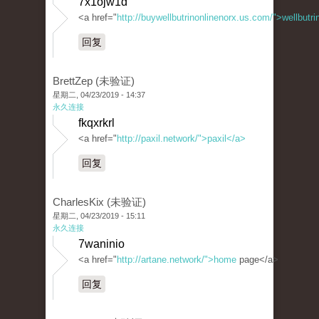
7x1ojw1d
<a href="
http://buywellbutrinonlinenorx.us.com/">wellbutr
回复
BrettZep (未验证)
星期二, 04/23/2019 - 14:37
永久连接
fkqxrkrl
<a href="
http://paxil.network/">paxil</a>
回复
CharlesKix (未验证)
星期二, 04/23/2019 - 15:11
永久连接
7waninio
<a href="
http://artane.network/">home
page</a>
回复