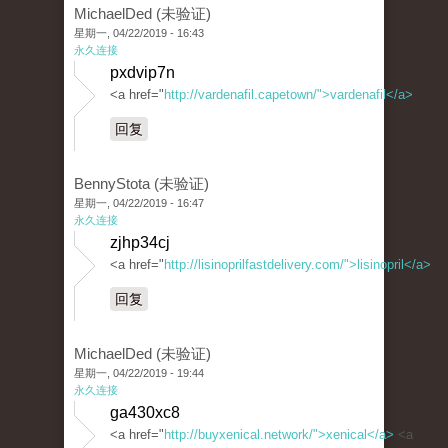
MichaelDed (未验证)
星期一, 04/22/2019 - 16:43
永久连接
pxdvip7n
<a href="
http://vardenafil.capetown/">vardenafil</a>
回复
BennyStota (未验证)
星期一, 04/22/2019 - 16:47
永久连接
zjhp34cj
<a href="
http://lisinoprilfastdelivery.com/">lisinopril</a>
回复
MichaelDed (未验证)
星期一, 04/22/2019 - 19:44
永久连接
ga430xc8
<a href="
http://buyxenical.network/">xenical</a>
<a