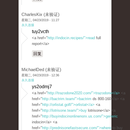
CharlesKix (未验证)
星期二, 04/23/2019 - 11:27
永久连接
tuy2vcth
<a href="
http://indocin.recipes/">read
full
report</a>
回复
MichaelDed (未验证)
星期二, 04/23/2019 - 12:36
永久连接
ys2odmj7
<a href="
http://trazodone2020.com/">trazodone</a>
<a
href="
http://bactrim.team/">bactrim
ds 800-160</a> <a
href="
http://orlistat.golf/">orlistat</a>
<a
href="
http://lotrisone.team/">buy
lotrisone</a> <a
href="
http://buyindocinonlinenorx.us.com/">generic
indocin</a> <a
href="
http://prednisonefastsecure.com/">where
to buy