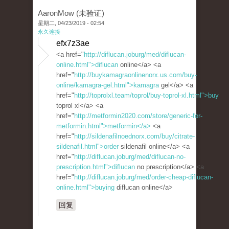
AaronMow (未验证)
星期二, 04/23/2019 - 02:54
永久连接
efx7z3ae
<a href="
http://diflucan.joburg/med/diflucan-
online.html">diflucan
online</a> <a
href="
http://buykamagraonlinenorx.us.com/buy-
online/kamagra-gel.html">kamagra
gel</a> <a
href="
http://toprolxl.team/toprol/buy-toprol-xl.html">buy
toprol xl</a> <a
href="
http://metformin2020.com/store/generic-for-
metformin.html">metformin</a>
<a
href="
http://sildenafilnoednorx.com/buy/citrate-
sildenafil.html">order
sildenafil online</a> <a
href="
http://diflucan.joburg/med/diflucan-no-
prescription.html">diflucan
no prescription</a> <a
href="
http://diflucan.joburg/med/order-cheap-diflucan-
online.html">buying
diflucan online</a>
回复