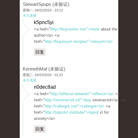
StewartSpups (未验证)
星期一, 04/22/2019 - 23:12
永久连接
k5pnc5yi
<a href="
http://buymotrin.run/">more
about the
author</a> <a
href="
http://buyexium.recipes/">nexium</a>
回复
KennethMaf (未验证)
星期二, 04/23/2019 - 01:23
永久连接
n0dec8ad
<a href="
http://effexor.network/">effexor</a>
<a
href="
http://stromectol.srl/">buy
stromectol</a> <a
href="
http://cafergot.run/">cafergot</a>
<a
href="
http://toprolxl.institute/">toprol
xl for
anxiety</a>
回复