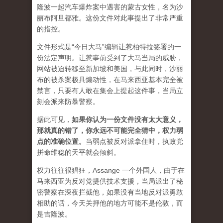
隆波一起汽车爆炸案中遇害的蒙古女性，名为沙
丽布阿旦都雅。这份文件对此事提出了非常严重
的指控。
文件形式是“今日大马”编辑让惹柏特拉签署的一
份法定声明。让惹事前受到了大马当局的威胁，
网站被迫转移至新加坡和美国，与此同时，沙丽
布的被杀案极具煽动性，在马来西亚基本完全被
禁言，只要有人敢在集会上提起这件事，当局立
刻会派来防暴警察。
据此可见，
如果你认为一份文件没有太大意义，
那就真的错了，你永远不可能完全猜中，权力弱
点的准确位置
。
当弱点被反对派拿住时，执政党
拼命维稳的天平就会倾斜。
权力往往很猖狂，Assange 一个外国人，由于在
马来西亚为反对党提供技术支援，当局派出了秘
密警察在深夜拦截他，如果没有当地反对派勇敢
相助的话，今天关押他的地方可能不是伦敦，而
是吉隆波。