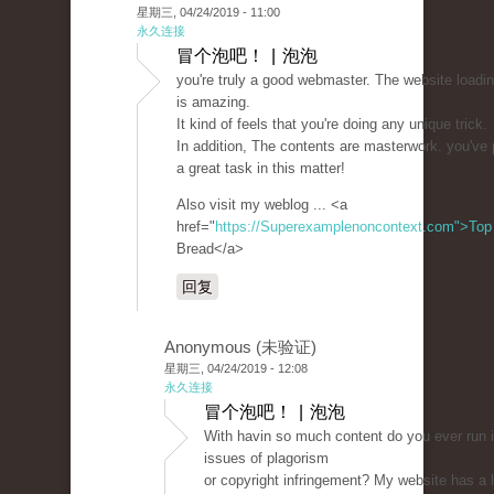
星期三, 04/24/2019 - 11:00
永久连接
冒个泡吧！ | 泡泡
you're truly a good webmaster. The website loadi
is amazing.
It kind of feels that you're doing any unique trick.
In addition, The contents are masterwork. you've
a great task in this matter!
Also visit my weblog ... <a
href="
https://Superexamplenoncontext.com">Top
Bread</a>
回复
Anonymous (未验证)
星期三, 04/24/2019 - 12:08
永久连接
冒个泡吧！ | 泡泡
With havin so much content do you ever run 
issues of plagorism
or copyright infringement? My website has a l