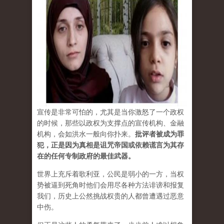
宣传是非常可怕的，尤其是当你激怒了一个政权
的时候，那些以政权为支撑点的宣传机构、金融
机构，会如洪水一般向你扑来。
批评者被成为罪
犯，正是因为真相是诅咒帝国或依赖谎言为其存
在的任何专制政府的最佳武器。
世界上充斥着歌利亚，公民是弱小的一方，当权
势被逼到死角时他们会用尽各种方法诽谤和报复
我们，历史上公然挑战权贵的人都曾遭遇过恶意
中伤。