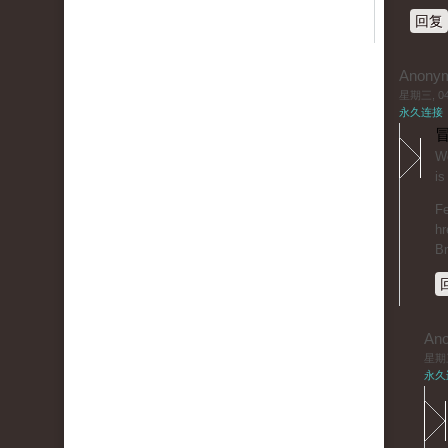
回复
Anony
星期三, 04/
永久连接
冒
Wo
is
Fe
hr
B
An
星期三,
永久