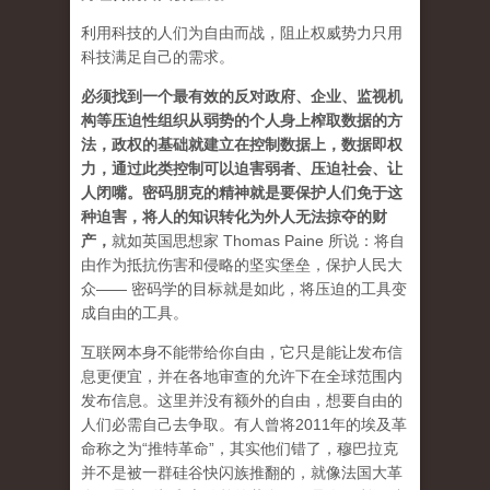
利用科技的人们为自由而战，阻止权威势力只用
科技满足自己的需求。
必须找到一个最有效的反对政府、企业、监视机
构等压迫性组织从弱势的个人身上榨取数据的方
法，政权的基础就建立在控制数据上，数据即权
力，通过此类控制可以迫害弱者、压迫社会、让
人闭嘴。密码朋克的精神就是要保护人们免于这
种迫害，将人的知识转化为外人无法掠夺的财
产
，
就如英国思想家 Thomas Paine 所说：将自
由作为抵抗伤害和侵略的坚实堡垒，保护人民大
众—— 密码学的目标就是如此，将压迫的工具变
成自由的工具。
互联网本身不能带给你自由，它只是能让发布信
息更便宜，并在各地审查的允许下在全球范围内
发布信息。这里并没有额外的自由，想要自由的
人们必需自己去争取。有人曾将2011年的埃及革
命称之为“推特革命”，其实他们错了，穆巴拉克
并不是被一群硅谷快闪族推翻的，就像法国大革