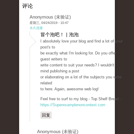
评论
Anonymous (未验证)
星期三, 04/24/2019 - 10:47
永久连接
冒个泡吧！ | 泡泡
I absolutely love your blog and find a lot of your
post's to
be exactly what I'm looking for. Do you offer
guest writers to
write content to suit your needs? I wouldn't
mind publishing a post
or elaborating on a lot of the subjects you write
related
to here. Again, awesome web log!
Feel free to surf to my blog - Top Shelf Bread -
https://Superexamplenoncontext.com
回复
Anonymous (未验证)