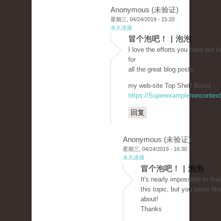
Anonymous (未验证)
星期三, 04/24/2019 - 15:20
永久连接
冒个泡吧！ | 泡泡
I love the efforts you have put in
for
all the great blog posts.
my web-site Top Shelf Bread -
https://Superexamplenoncontex
回复
Anonymous (未验证)
星期三, 04/24/2019 - 16:30
永久连接
冒个泡吧！ | 泡泡
It's nearly impossible to fi
this topic, but you seem lik
about!
Thanks