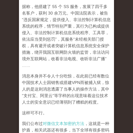
据称，他搭建了 55 个 SS 服务，发展了四千多
名客户，获利 30 余万元。中国法院表示，被告
“违反国家规定，提供侵入、非法控制计算机信息
系统的程序，情节特别严重，其行为已构成提供
侵入、非法控制计算机信息系统程序、工具罪，
依法应当受到惩罚”，其服务“未经相关部门授
权，具有避开或者突破计算机信息系统安全保护
措施，绕开我国互联网防火墙的监管，非法访问
境外互联网站，收看非法电视、收听非法广播”
……
消息本身并不令人十分吃惊，在此前已经有数位
中国技术人士因销售或搭建VPN而被捕入狱，惊
人的是这则消息透露了当事人的操作方法，其中
“支付宝、阿里云”等字样的出现意味着这位技术
人士的安全意识已经薄弱到了糟糕的程度。
这样可不行。
我们公布过
对微信文本加密的方法
，这就是一种
护盾，相关武器还有很多，当下全球有很多密码