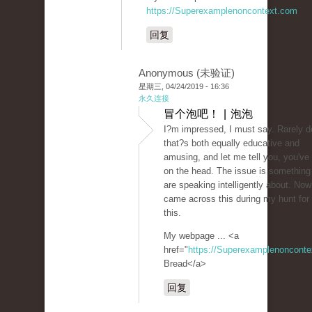
https://Superexamplenoncontext.com
回复
Anonymous (未验证)
星期三, 04/24/2019 - 16:36
永久连接
冒个泡吧！ | 泡泡
I?m impressed, I must say. Rarely d
that?s both equally educative and
amusing, and let me tell you, you've h
on the head. The issue is something
are speaking intelligently about. Now
came across this during my hunt for
this.
My webpage ... <a
href="
https://Superexamplenoncont
Bread</a>
回复