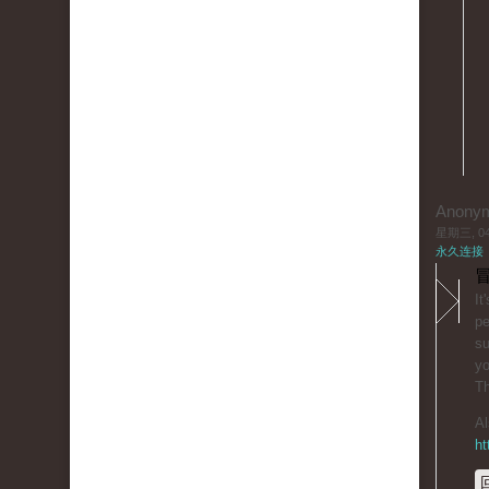
Anony
星期三, 04/
永久连接
冒
It
pe
su
yo
T
Al
ht