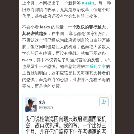
上个月，本网提出了一个新标签
#leaks
。每一种
旧政府都惧怕改革，尤其是政治改革，但这个时
代里，很多政府还没有学会如何阻止变革。
不要小看 leaks 的能量，
一个政权的罪行越大，
其秘密就越多
，在中国，遍地都是“国家机密”，
不否认这个词已经成为政府遏制言论自由的万能
胶，但它同时也是巨大的机遇，然而绝大多数人
学会的只有绕避，而没有挑战。就如下图这条
tweet，其中不仅表达了对当局言论的反驳，同时
也暴露出一种恐惧。如果您能理解
本系列文章
的
主旨就能明白，这不应该是桂民海和其支持者们
的恐惧，而是政府的恐惧，泄密并不是桂民海的
罪名，而是他的功绩。