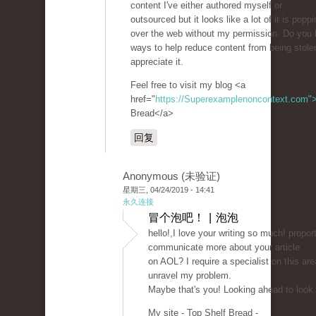
content I've either authored myself or
outsourced but it looks like a lot of it is poppin
over the web without my permission. Do you
ways to help reduce content from being stolen?
appreciate it.
Feel free to visit my blog <a
href="
https://Superexamplenoncontext.com"
Bread</a>
回复
Anonymous (未验证)
星期三, 04/24/2019 - 14:41
永久连接
冒个泡吧！ | 泡泡
hello!,I love your writing so much! propor
communicate more about your article
on AOL? I require a specialist on this are
unravel my problem.
Maybe that's you! Looking ahead to look
My site - Top Shelf Bread -