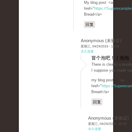
My blog post: <a
href="
https://Superexampl
Bread</a>
回复
Anonymous (未验证)
星期三, 04/24/2019 - 16:59
永久连接
冒个泡吧！ | 泡泡
There is clearly a bundle
I suppose you made vari
my blog post ... <a
href="
https://Superexa
Bread</a>
回复
Anonymous (未验证)
星期三, 04/24/2019 - 15:35
永久连接