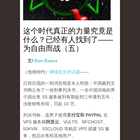
这个时代真正的力量究竟是
什么？已经有人找到了——
为自由而战（五）
文/
Don Evans
（泡泡特约）
继续前文的话题
——
日前出现的一则消息很是令人吃惊：中国裁判文
书网公布了一份刑事判决书，一名中国河南的男
子因出售 SS 服务被判有期徒刑三年缓刑五年，
没收销售所得，罚款 10 万。
判决书称，该男子使用
支付宝和 PAYPAL
在
VPS 服务商
阿里云
、VULTR、RFCHOST、
50KVM、SSCLOUD 等购买 VPS 搭建 SS 服
务，然后出售给其他用户。