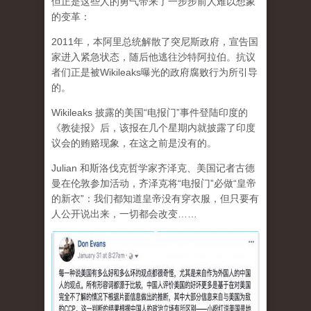
但正是这些人的勇气带来了一步步前人难以想象
的变革：
2011年，本阿里总统解散了突尼斯政府，宣告国
家进入紧急状态，随后他逃往沙特阿拉伯。抗议
者们正是被Wikileaks曝光的政府腐败行为所引导
的。
Wikileaks 披露的美国“电报门”事件登陆印度的
《教徒报》后，该报在几个星期内就披露了印度
议会的贿赂现象，在这之前是没有的。
Julian 和斯洛伐克哲学家齐泽克、美国记者古德
曼在伦敦参加活动，齐泽克将“电报门”必做“皇帝
的新衣”：我们都知道皇帝没有穿衣服，但只要有
人公开说出来，一切都会改变……