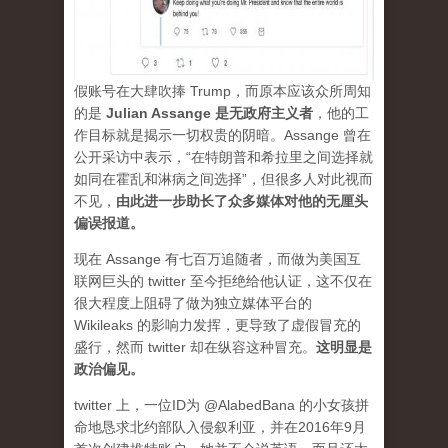
假账号在大肆吹捧 Trump，而原本应该众所周知
的是
Julian Assange 是无政府主义者
，他的工
作目标就是揭示一切权贵的阴暗。Assange 曾在
公开采访中表示，“在特朗普和希拉里之间选择就
如同在霍乱和淋病之间选择”，但很多人对此视而
不见，
由此进一步助长了众多媒体对他的无厘头
偏误报道。
现在 Assange 有七百万追随者，而做为美国互
联网巨头的 twitter 至今拒绝给他认证，这不仅在
很大程度上阻碍了做为独立媒体平台的
Wikileaks 的影响力发挥，更导致了虚假冒充的
盛行，然而 twitter 却在纵容这种冒充。
这明显是
政治偏见。
twitter 上，一位ID为 @AlabedBana 的小女孩拼
命地恳求北约部队入侵叙利亚，并在2016年9月