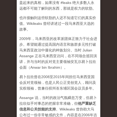
盖起来的真相，如果没有 #leaks 绝大多数人永
远都不可能了解到的东西，那就是权力的软肋。
也许接触到这些软肋的人还不知道它们的真实价
值。Wikileaks 曾经讲述过一段马来西亚大选的
故事。
2009年，马来西亚的改革派团体正致力于社会进
步。希望能通过提高国内语言和族群多元性打破
马来西亚政治中僵化的种族划分。当时 Julian
Assange 正在马来西亚访问，在不同场合巡回演
讲，并与当时的反对党主要领袖安瓦尔易卜拉欣
会面（Anwar bin Ibrahim）。
易卜拉欣曾在2008至2015年间担任马来西亚国
会反对党领袖，也是人民公正党创党人，顾问及
实权领袖，曾兼任槟州峇东埔区国会议员多年。
Assange 说，当时的政治气氛瞬息万变，但易卜
拉欣似乎对事态的把握非常准确，但
他严重缺乏
信息和公关技能的支持
。Wikileaks 曾协助大马
公布过一份非常敏感的文件，内容是在2006年吉