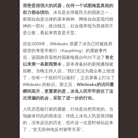
泄密是很强大的武器，任何一个试图掩盖真相的
权力都会惧怕
。
冰岛是全球最民主的国家之一，
新闻自由是法律的基本精神、网络自由是现代精
神的一部分，政治独立，社会视举报为英雄而不
是公敌，看起来简直是天堂。
但在2009年，Wikileaks 泄露了冰岛已经被政府
接管的考普辛银行（Kaupthing）的腐败事件
后，该国政府居然对国家电视台RUV下达了
有史
以来第一条新闻禁令
，
原本准备好的新闻播报被
掐断。当晚主持人说，“我们无法为观众奉上报道
了，但有一个组织可以做到”，之后屏幕上打出了
Wikileaks 的标识。那之后，
Wikileaks的访问量
瞬间高升，更重要的是，冰岛人民牢牢抓住了这
次泄漏的机会，采取了进一步的行动。
人民厌恶银行家的腐败，行动是自然而然的。当
地媒体对此的报道说：传统上冰岛人民是很消极
的，没有反抗的历史，也许这一次是时候站起来
了，“史无前例地反对裙带关系”。