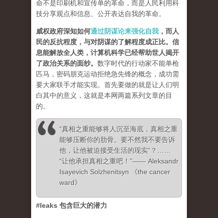
命不是印刷机和宣传单的革命，而是人民利用科
技分享观点和信息、公开表达自我的革命。
威权政府深知如何
通过阴谋论来强化自我
，而人
民的反抗程度，与对阴谋的了解程度成正比。信
息能解放全人类，计算机科学已经帮助世人揭开
了政治关系的面纱
。
数字时代的行动家不能单枪
匹马，密码朋克运动拒绝急先锋的概念，成功需
要大家联手才能实现。首先要做的就是让人们明
白其中的意义，这就是本网两篇系列文章的目
的。
“真相之重能够将人沉至海底，真相之重
能够压断你的肋骨。要不然我不要告诉
他，让他被迫接受生活的现实”？……
“让他承担真相之重吧！”—— Aleksandr
Isayevich Solzhenitsyn 《the cancer
ward》
#leaks 包含巨大的潜力