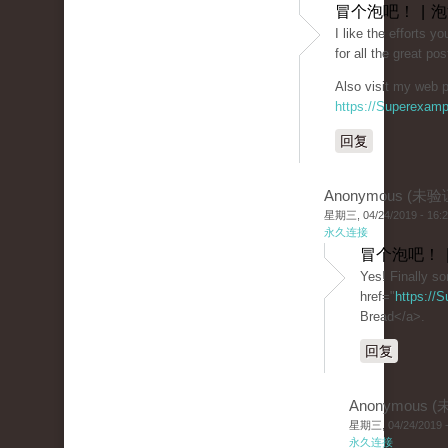
冒个泡吧！ | 
I like the efforts y
for all the great pos
Also visit my web p
https://Superexam
回复
Anonymous (未验
星期三, 04/24/2019 - 16:
永久连接
冒个泡吧！ 
Yes! Finally s
href="
https://
Bread</a>.
回复
Anonymous 
星期三, 04/24/2019 -
永久连接