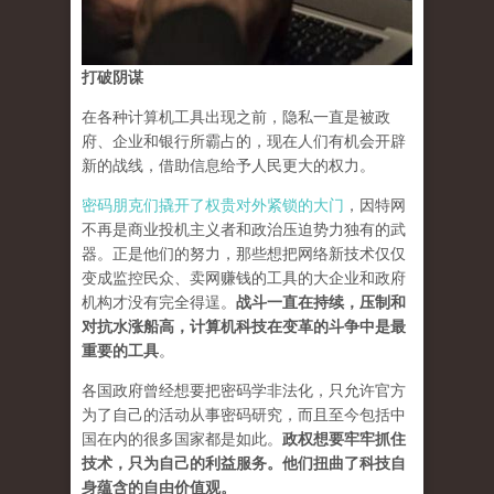
打破阴谋
在各种计算机工具出现之前，隐私一直是被政
府、企业和银行所霸占的，现在人们有机会开辟
新的战线，借助信息给予人民更大的权力。
密码朋克们撬开了权贵对外紧锁的大门
，因特网
不再是商业投机主义者和政治压迫势力独有的武
器。正是他们的努力，那些想把网络新技术仅仅
变成监控民众、卖网赚钱的工具的大企业和政府
机构才没有完全得逞。
战斗一直在持续，压制和
对抗水涨船高，计算机科技在变革的斗争中是最
重要的工具
。
各国政府曾经想要把密码学非法化，只允许官方
为了自己的活动从事密码研究，而且至今包括中
国在内的很多国家都是如此。
政权想要牢牢抓住
技术，只为自己的利益服务。他们扭曲了科技自
身蕴含的自由价值观。