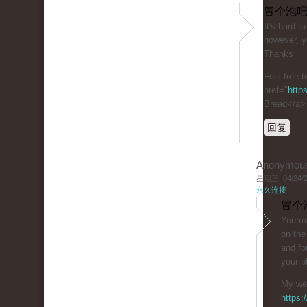
冒个泡吧
It's hard t
however, y
Thanks
Feel free t
href="
http
Bread</a>
回复
Anonymou
星期三, 04/24/20
永久连接
冒个
You ma
on the
and fo
your b
My web
https