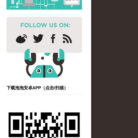
下载泡泡安卓APP（点击/扫描）