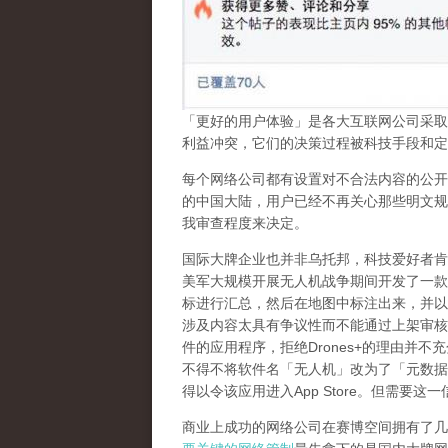
「更好的用户体验」是各大互联网公司采取
利益冲突，它们的决策过程被科技手段和定
每个网络公司都有设置对不合法内容的公开
的中国大陆，用户已经不再关心那些明文规
我审查程度来决定。
国际大牌企业也并非乌托邦，科技爱好者肯
美军大规模开展无人机战争期间开发了一款
标进行汇总，然后在地图中标注出来，并以
涉及内容太具有争议性而不能通过上架审核
件的应用程序，拒绝
Drones+
的理由并不充
不得不将软件名「无人机」改为了「元数据
得以令该应用进入
App Store
。但需要这一
商业上成功的网络公司在赛博空间拥有了几