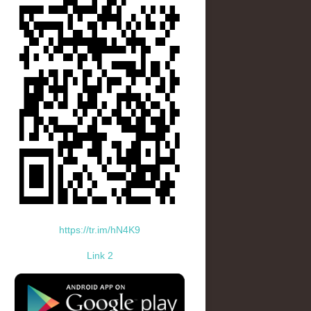
https://tr.im/hN4K9
Link 2
standard-icon-googleplay-app-store.png