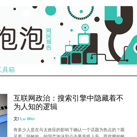
工具箱
互联网政治：搜索引擎中隐藏着不
为人知的逻辑
文/
Lu Wei
有多少人是在马太效应的影响下确认一个话题为热点的？眼
见着「脱敏的」的国产泡沫剧点击量直线上升、耍贫嘴的账