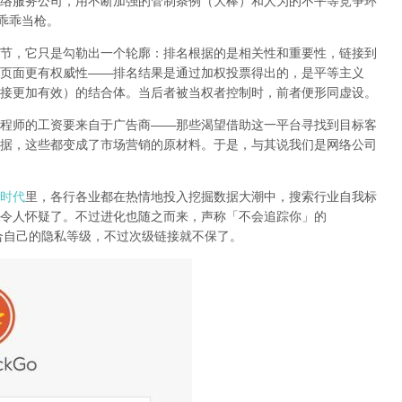
络服务公司
，用不断加强的管制条例（大棒）和人为的不平等竞争环
乖乖当枪。
节，它只是勾勒出一个轮廓：排名根据的是相关性和重要性，链接到
页面更有权威性
——
排名结果是通过加权投票得出的，是平等主义
接更加有效）的结合体。
当后者被当权者控制时，前者便形同虚设。
程师的工资要来自于广告商
——
那些渴望借助这一平台寻找到目标客
据，这些都变成了市场营销的原材料。于是，
与其说我们是网络公司
时代
里，各行各业都在热情地投入挖掘数据大潮中，搜索行业自我标
令人怀疑了。不过进化也随之而来，声称「不会追踪你」的
合自己的隐私等级，不过次级链接就不保了。