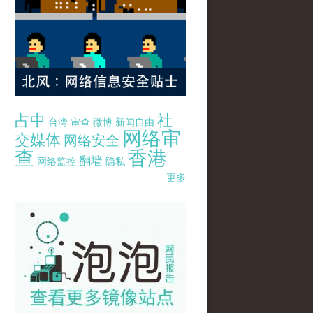
占中
社
台湾
审查
微博
新闻自由
网络审
交媒体
网络安全
查
香港
翻墙
网络监控
隐私
更多
pao-pao-banner-mirror-site-120814.jpg