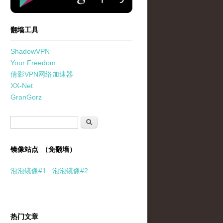
翻墙工具
ShadowVPN
Your Freedom
倩影VPN网络加速器
XX-Net
GranGorz
搜索表单
搜索
镜像站点 （免翻墙）
泡泡
镜像
#1
泡泡
镜像#2
热门文章