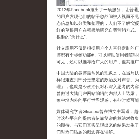
2
012
年
Facebook
推出了一项服务，让普通
的用户发现他们的帖子忽然间被人视而不见
态信息加以分类和整理的，人们不了解
“
边
红的草根用户在积极地研究自我营销方式、
根源的
“
为什么
”
。
社交应用不仅是根据用户个人喜好定制的广
博都有个标签功能
#
，可以帮助使用者随时
可见，还可以推荐给广大的用户，但其推广
中国大陆的微博最常见的现象
是，在当局认
样很难查到部分更坚定的政治反对声音。为
理」，也就是令政治反对和深入思考的内容
曾做过大陆门户网站编辑的内部人士透露，
象中墙内外的平行世界观感，有些时候可能
媒体研究学者
Gliiespie
曾在博文中写道：越
时这些平台的提供者依靠复杂的算法对收集
的期待、与它们真实呈现出来的结果发生了
们对热门话题的概念存在误解
。