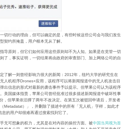
一切行动的理由，但可以确定的是，有些时候这些公司会与我们发生
型契约所掩盖，用户根本无从了解。
指导原则，但它们如何应用这些原则却不为人知。如果是在党管一切
则了，事实证明，
一切结果将由政府的审查部门、加上网络公司的自
定了解一则曾经影响力很大的新闻：
2012
年，纽约大学的研究生在
无人机程序
Drones+
应用，该程序可以将新闻报道中的无人机攻击目
弹出信息的形式对最新的袭击事件予以提示。但苹果公司认为该程序
。美国媒体指责，苹果公司曾经批准过很多描述新闻报道中破坏性事
分，但苹果依旧撑了两年不改决定。在第五次被驳回申请后，开发者
（
Metadatat
）」，并删除了描述中的所有「无人机」字样，如此才
信息的用户却很难再通过搜索找到它了。
乎无可想象的权力，尤其是在对内容的操控方面。被
中国当局视为首