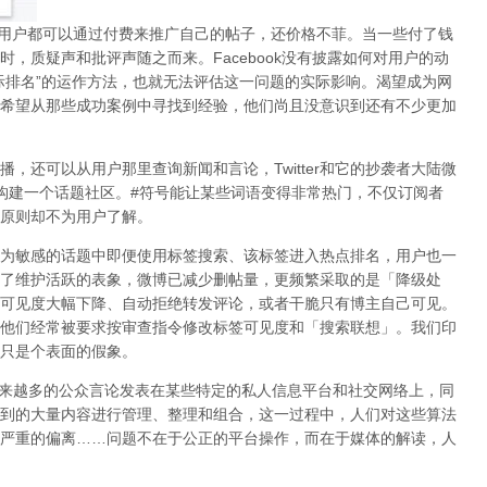
用户都可以通过付费来推广自己的帖子，还价格不菲。当一些付了钱
时，质疑声和批评声随之而来。
Facebook
没有披露如何对用户的动
际排名
”
的运作方法，也就无法评估这一问题的实际影响。渴望成为网
希望从那些成功案例中寻找到经验，他们尚且没意识到
还有不少更加
播，还可以从用户那里查询新闻和言论，
Twitter
和它的抄袭者大陆微
构建一个话题社区。
#
符号能让某些词语变得非常热门，不仅订阅者
原则却不为用户了解。
为敏感的话题中即便使用标签搜索、该标签进入热点排名，用户也一
了维护活跃的表象，微博已减少删帖量，更频繁采取的是「降级处
可见度大幅下降、自动拒绝转发评论，或者干脆只有博主自己可见。
他们经常被要求按审查指令修改标签可见度和「搜索联想」。
我们印
只是个表面的假象。
来越多的公众言论发表在某些特定的私人信息平台和社交网络上，同
到的大量内容进行管理、整理和组合，这一过程中，人们对这些算法
严重的偏离
……
问题不在于公正的平台操作，而在于媒体的解读，
人