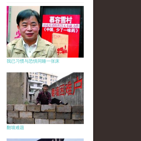
我已习惯与恐惧同睡一张床
翻墙难题