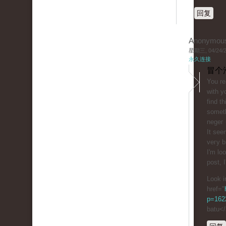
回复
Anonymou
星期三, 04/24/20
永久连接
冒个
You rе
ԝith y
find th
someth
negeг 
It see
veгy b
I'm lo
post, I
Look i
href="
p=1622
batu<