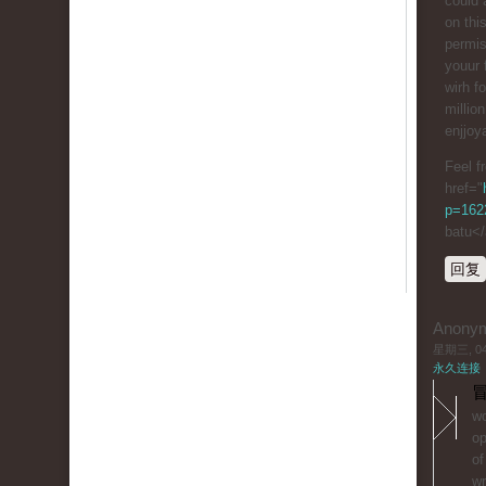
could 
on thi
permis
youur 
wіrh f
millio
enjjoy
Feel f
href="
p=1622
batu<
回复
Anony
星期三, 04/
永久连接
冒
wo
op
of
wr