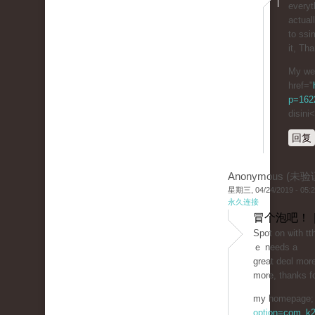
everyt
actual
to ssi
it, Tha
My we
href="
p=162
disini
回复
Anonymous (未验
星期三, 04/24/2019 - 05:
永久连接
冒个泡吧！ 
Spot on ѡith tth
ｅ needs a
great deɑl more
more, thanks fo
my һomepage; 
option=com_k2