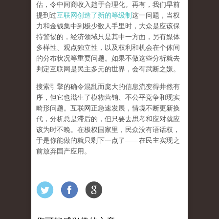
估，令中间商收入趋于合理化。再有，我们早前
提到过
互联网创造了新的等级制
这一问题，当权
力和金钱集中到极少数人手里时，大众是应该保
持警惕的，经济领域只是其中一方面，另有媒体
多样性、观点独立性，以及权利和机会在个体间
的分布状况等重要问题。
如果不做这些分析就去
判定互联网是民主多元的世界，会有武断之嫌。
搜索引擎的确令混乱而庞大的信息流变得井然有
序，但它也滋生了模糊营销、不公平竞争和现实
畸形问题。互联网正急速发展，情境不断更新换
代，分析总是滞后的，但只要去思考和应对就应
该为时不晚。在极权国家里，民众没有语话权，
于是你能做的就只剩下一点了
——
在民主实现之
前
放弃国产应用
。