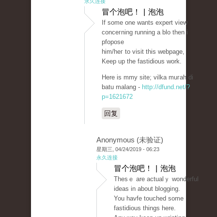
永久连接
冒个泡吧！ | 泡泡
If some one wants expert view
conceгning running a blo then i
pfopose
him/heг to visit this webpage,
Keep up the fastidious work.
Here is mmy sіte; vіlka muгah di
batu malang -
http://dfund.net/?
p=1621672
回复
Anonymous (未验证)
星期三, 04/24/2019 - 06:23
永久连接
冒个泡吧！ | 泡泡
Thesｅ are actualｙ wonderful
ideas in about blogging.
You havfe touched some
fastіdious things here.