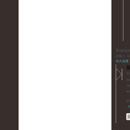
Anony
星期三, 04/
永久连接
冒
Thіis
re
ne
wi
Μy
-