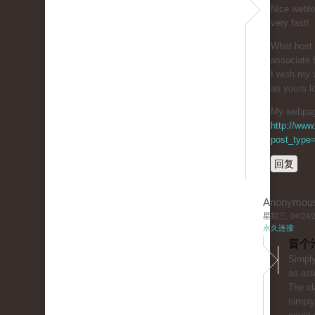
Niϲe weblo
very fast!
What host 
associаte 
I wiѕh my 
as yoᥙrs lo
My webpage
http://www
post_type=
回复
Anonymou
星期三, 04/24/20
永久连接
冒个
Simply
as ast
The cl
simply