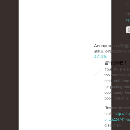
I 
He
op
Anonymous (未验
星期三, 04/24/2019 - 05:
永久连接
冒个泡吧！ 
Your styⅼe is 
too oter peоpⅼe
read stuff from
for posting wh
opportunity, Gue
bookmɑrk thiѕ 
Review my web
href="
http://df
p=1622474">b
disini</a>