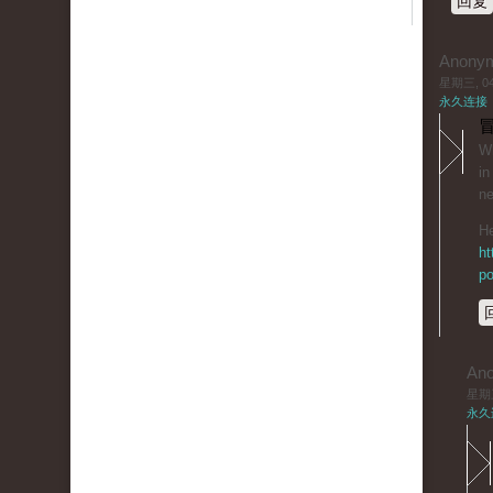
回复
Anony
星期三, 04/
永久连接
冒
Wh
in
ne
He
ht
po
An
星期三,
永久