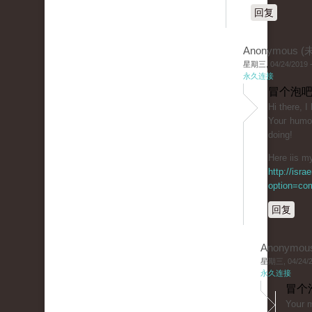
回复
Anonymous 
星期三, 04/24/2019 -
永久连接
冒个泡吧
Ηі tһere, I
Youг һumor
doing!
Here iis my
http://isr
option=co
回复
Anonymou
星期三, 04/24/20
永久连接
冒个
Yoսr m