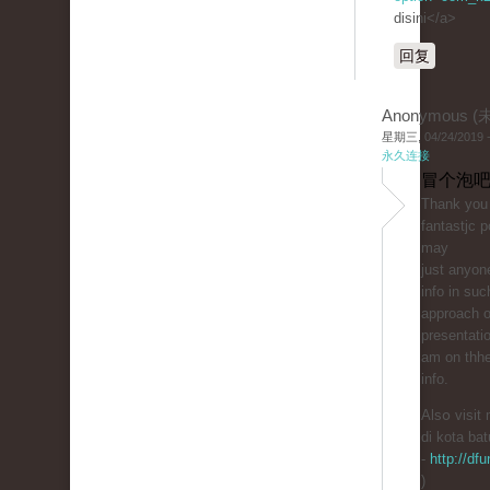
disini</a>
回复
Anonymous 
星期三, 04/24/2019 -
永久连接
冒个泡吧
Thank you 
fantastjc 
mаy
just anyone
info in suc
approach of
presentati
am on thhe
info.
Alsօ visit
di kota bat
-
http://df
)