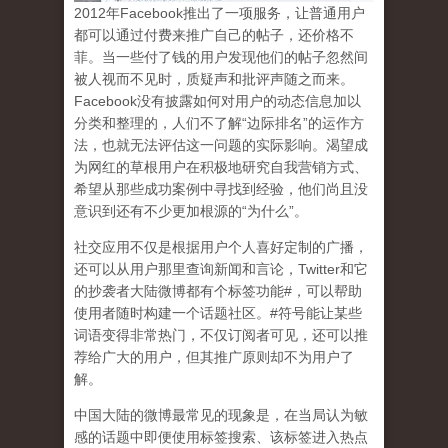
2
012
年
Facebook
推出了一项服务，让普通用户
都可以通过付费来推广自己的帖子，还价格不
菲。当一些付了钱的用户发现他们的帖子忽然间
被人视而不见时，质疑声和批评声随之而来。
Facebook
没有披露如何对用户的动态信息加以
分类和整理的，人们不了解
“
边际排名
”
的运作方
法，也就无法评估这一问题的实际影响。渴望成
为网红的草根用户在积极地研究自我营销方式、
希望从那些成功案例中寻找到经验，他们尚且没
意识到
还有不少更加根源的
“
为什么
”
。
社交应用不仅是根据用户个人喜好定制的广播，
还可以从用户那里查询新闻和言论，
Twitter
和它
的抄袭者大陆微博都有个标签功能
#
，可以帮助
使用者随时构建一个话题社区。
#
符号能让某些
词语变得非常热门，不仅订阅者可见，还可以推
荐给广大的用户，但其推广原则却不为用户了
解。
中国大陆的微博最常见的现象
是，在当局认为敏
感的话题中即便使用标签搜索、该标签进入热点