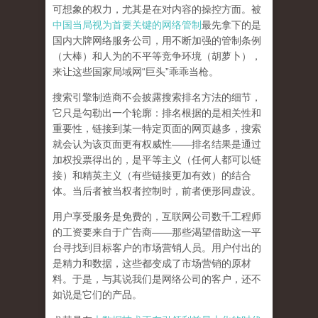
可想象的权力，尤其是在对内容的操控方面。被
中国当局视为首要关键的网络管制
最先拿下的是
国内大牌网络服务公司
，用不断加强的管制条例
（大棒）和人为的不平等竞争环境（胡萝卜），
来让这些国家局域网
“
巨头
”
乖乖当枪。
搜索引擎制造商不会披露搜索排名方法的细节，
它只是勾勒出一个轮廓：排名根据的是相关性和
重要性，链接到某一特定页面的网页越多，搜索
就会认为该页面更有权威性
——
排名结果是通过
加权投票得出的，是平等主义（任何人都可以链
接）和精英主义（有些链接更加有效）的结合
体。
当后者被当权者控制时，前者便形同虚设。
用户享受服务是免费的，互联网公司数千工程师
的工资要来自于广告商
——
那些渴望借助这一平
台寻找到目标客户的市场营销人员。用户付出的
是精力和数据，这些都变成了市场营销的原材
料。于是，
与其说我们是网络公司的客户，还不
如说是它们的产品
。