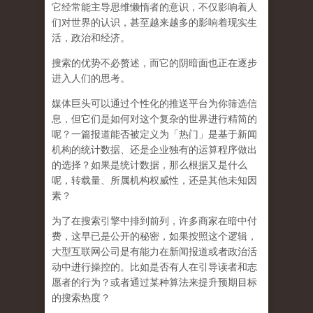
它经常能主导思维懒惰者的意识，不仅影响着人
们对世界的认识，
甚至越来越多的影响着现实生
活，政治和经济
。
搜索的优势不必赘述，而它的阴暗面也正在逐步
进入人们的思考。
媒体巨头可以通过个性化的推送平台为你筛选信
息，但它们是如何对这个复杂的世界进行精简的
呢？一篇报道能否被定义为「热门」是基于新闻
机构的统计数据、还是企业独有的运算程序做出
的选择？如果是统计数据，那么根据又是什么
呢，转载量、所属机构权威性，还是其他未知因
素？
为了在搜索引擎中排到前列，许多商家在暗中付
费，这早已是公开的秘密，如果按照这个逻辑，
大型互联网公司是有能力在新闻报道或者政治活
动中进行操控的。比如是否有人在引导读者和志
愿者的行为？或者通过某种算法来提升预期目标
的搜索热度？