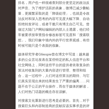
排名，用户也一样很难查到部分更坚定的政治反
对声音。为了维护活跃的表象，微博已减少删帖
量，更频繁采取的是「降级处理」，也就是令政
治反对和深入思考的内容可见度大幅下降、自动
拒绝转发评论，或者干脆只有博主自己可见。曾
做过大陆门户网站编辑的内部人士透露，他们经
常被要求按审查指令修改标签可见度和「搜索联
想」。
我们印象中墙内外的平行世界观感，有些
时候可能只是个表面的假象。
媒体研究学者
Gliiespie
曾在博文中写道：越来越
多的公众言论发表在某些特定的私人信息平台和
社交网络上，同时这些平台的提供者依靠复杂的
算法对收集到的大量内容进行管理、整理和组
合，这一过程中，人们对这些算法的期待、与它
们真实呈现出来的结果发生了严重的偏离
……
问
题不在于公正的平台操作，而在于媒体的解读，
人们对热门话题的概念存在误解
。
对搜索文化重新进行思考是必要的。首先，对于
搜索巨头和内容制造商的贡献应该实事求是的评