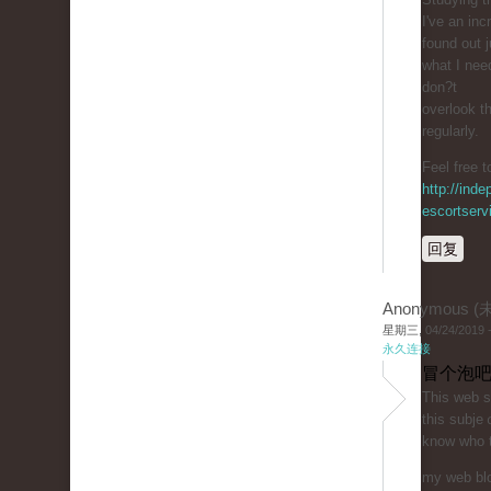
I've an inc
found out j
ԝhat I nee
don?t
overlook th
regularly.
Feel free t
http://inde
escortserv
回复
Anonymous 
星期三, 04/24/2019 -
永久连接
冒个泡吧
Tһis web ѕi
this subje
know who 
my web blog