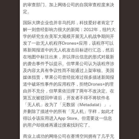
的审查部门、加上网络公司的自我审查程度来决
定。
国际大牌企业也并非乌托邦，科技爱好者肯定了
解一则曾经影响力很大的新闻：
2012
年，纽约大
学的研究生在美军大规模开展无人机战争期间开
发了一款无人机程序
Drones+
应用，该程序可以
将新闻报道中的无人机攻击目标进行汇总，然后
在地图中标注出来，并以弹出信息的形式对最新
的袭击事件予以提示。但苹果公司认为该程序涉
及内容太具有争议性而不能通过上架审核。美国
媒体指责，苹果公司曾经批准过很多描述新闻报
道中破坏性事件的应用程序，拒绝
Drones+
的理
由并不充分，但苹果依旧撑了两年不改决定。在
第五次被驳回申请后，开发者不得不将软件名
「无人机」改为了「元数据（
Metadatat
）」，
并删除了描述中的所有「无人机」字样，如此才
得以令该应用进入
App Store
。但需要这一信息
的用户却很难再通过搜索找到它了。
商业上成功的网络公司在赛博空间拥有了几乎无