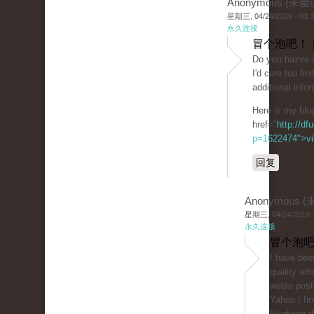
Anonymous (未验
星期三, 04/24/2019 - 03:
永久连接
冒个泡吧！ 
Do yօu hazve a
I'd care toο fi
additional info
Here is my blog
href="
http://df
p=1622474">vil
回复
Anonymous 
星期三, 04/24/2019 -
永久连接
冒个泡吧
I һave been
quality arti
weblo posts
Yahoo I fin
Studying th