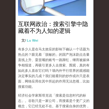
互联网政治：搜索引擎中隐
藏着不为人知的逻辑
文/
Lu Wei
有多少人是在马太效应的影响下确认一个话题为
热点的？眼见着「脱敏的」的国产泡沫剧点击量
直线上升、耍贫嘴的账号一路蹿红，继而被媒体
争相报道，再吸引更多人去搜索、围观，真的有
如此多人喜欢它们吗？墙内外平行世界的观感能
决定事实的几成？我们能看到的炒作或许只是表
面，网络应用在其中所起的作用无法忽视，比如
搜索功能。
经济社会学家斯塔克说「搜索是信息时代的标
志」。谷歌只是一家公司，而搜索是个更广义的
概念，它已经无处不在。基于搜索自身的优势，