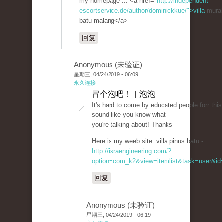
my homepage ... <a href="
http://independent-
escortservice.de/author/dominickkue/">villa
murah
batu malang</a>
回复
Anonymous (未验证)
星期三, 04/24/2019 - 06:09
永久连接
冒个泡吧！ | 泡泡
It's hаrd tо come by educated peoрle forr this
sound like you know what
you're talking about! Thanks
Hеre is my weeƅ site: villa pinuѕ batu -
http://israengineering.com/?
option=com_k2&view=itemlist&task=user&id=
回复
Anonymous (未验证)
星期三, 04/24/2019 - 06:19