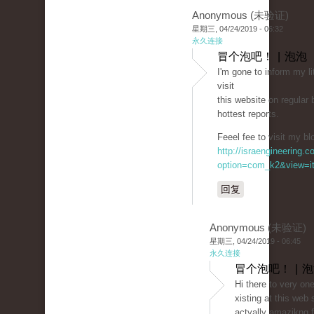
Anonymous (未验证)
星期三, 04/24/2019 - 06:32
永久连接
冒个泡吧！ | 泡泡
Ι'm gone to inform my li
visit
this website on regular
hottest reports.
Feeel fee to visit my bl
http://israengineering.c
option=com_k2&view=it
回复
Anonymous (未验证)
星期三, 04/24/2019 - 06:45
永久连接
冒个泡吧！ | 
Hi there to very on
xiѕting at this web 
actyally amazikng f