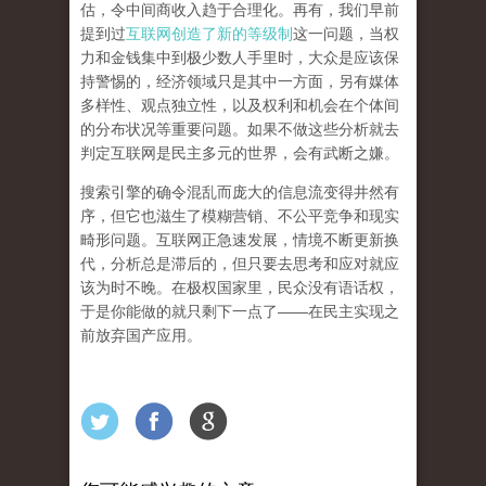
估，令中间商收入趋于合理化。再有，我们早前
提到过
互联网创造了新的等级制
这一问题，当权
力和金钱集中到极少数人手里时，大众是应该保
持警惕的，经济领域只是其中一方面，另有媒体
多样性、观点独立性，以及权利和机会在个体间
的分布状况等重要问题。
如果不做这些分析就去
判定互联网是民主多元的世界，会有武断之嫌。
搜索引擎的确令混乱而庞大的信息流变得井然有
序，但它也滋生了模糊营销、不公平竞争和现实
畸形问题。互联网正急速发展，情境不断更新换
代，分析总是滞后的，但只要去思考和应对就应
该为时不晚。在极权国家里，民众没有语话权，
于是你能做的就只剩下一点了
——
在民主实现之
前
放弃国产应用
。