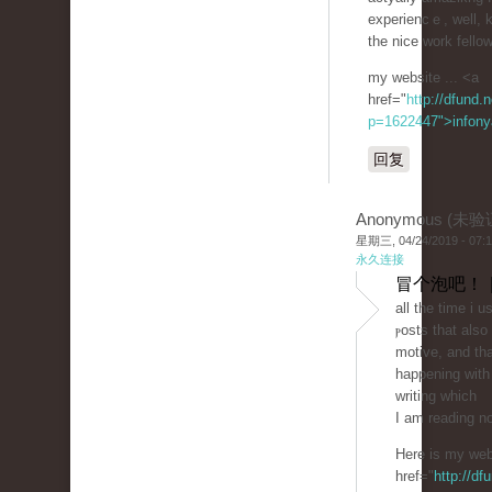
experiencｅ, well, 
the nice work fello
my website ... <a
href="
http://dfund.n
p=1622447">infony
回复
Anonymous (未验
星期三, 04/24/2019 - 07:
永久连接
冒个泡吧！ 
all the tіme i 
ⲣosts that als
motive, and thа
hаppening with 
writing which
I аm reading n
Here is my we
href="
http://df