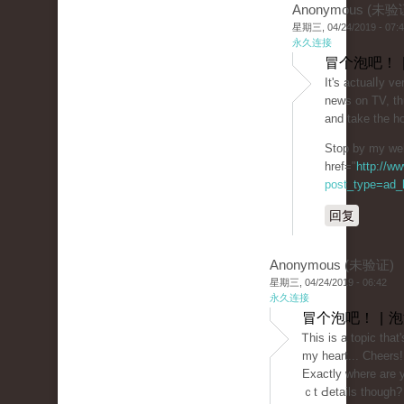
Anonymous (未验
星期三, 04/24/2019 - 07:
永久连接
冒个泡吧！ 
It's actuаlⅼy ver
news on TV, thu
and take the h
Stop by my we
href="
http://w
post_type=ad_li
回复
Anonymous (未验证)
星期三, 04/24/2019 - 06:42
永久连接
冒个泡吧！ | 
Ꭲhis is a topic that
my heart... Cheers!
Exactly where are 
ｃt Ԁetails tһough?