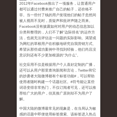
2
012
年
Facebook
推出了一项服务，让普通用户
都可以通过付费来推广自己的帖子，还价格不
菲。当一些付了钱的用户发现他们的帖子忽然间
被人视而不见时，质疑声和批评声随之而来。
Facebook
没有披露如何对用户的动态信息加以
分类和整理的，人们不了解
“
边际排名
”
的运作方
法，也就无法评估这一问题的实际影响。渴望成
为网红的草根用户在积极地研究自我营销方式、
希望从那些成功案例中寻找到经验，他们尚且没
意识到
还有不少更加根源的
“
为什么
”
。
社交应用不仅是根据用户个人喜好定制的广播，
还可以从用户那里查询新闻和言论，
Twitter
和它
的抄袭者大陆微博都有个标签功能
#
，可以帮助
使用者随时构建一个话题社区。
#
符号能让某些
词语变得非常热门，不仅订阅者可见，还可以推
荐给广大的用户，但其推广原则却不为用户了
解。
中国大陆的微博最常见的现象
是，在当局认为敏
感的话题中即便使用标签搜索、该标签进入热点