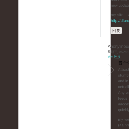
new updat
my site :: 
http://dfu
回复
Anonymou
星期三, 04/24/20
永久连接
冒个
Attrac
stumbl
and in
actual
Any wa
feeds 
aacces
quickl
my web
(<a hr