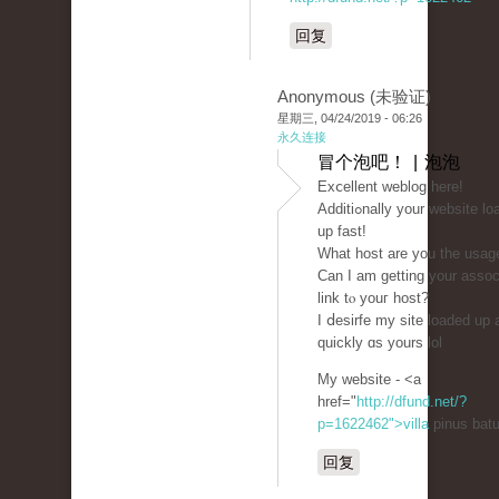
回复
Anonymous (未验证)
星期三, 04/24/2019 - 06:26
永久连接
冒个泡吧！ | 泡泡
Exⅽellent weblog here!
Additiߋnally your website loаds
up fast!
What host are you the usag
Can I am getting your assoc
link tⲟ youг host?
I ⅾesіrfe my site loaded up 
quickly ɑs yours lol
My website - <a
href="
http://dfund.net/?
p=1622462">villa
pinus bat
回复