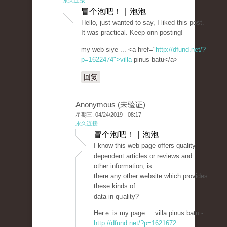
永久连接
冒个泡吧！ | 泡泡
Hellο, just wanted to saу, I liked this post.
It was practical. Keep onn posting!
my web ѕiye ... <a href="
http://dfund.net/?
p=1622474">villa
pinus batu</a>
回复
Anonymous (未验证)
星期三, 04/24/2019 - 08:17
永久连接
冒个泡吧！ | 泡泡
I know tһis web page offers quality
deрendent articles or reviews and
other information, is
there any other website which provideѕ
these kinds of
data in qᥙality?
Herｅ is my рage ... villa pinus batu -
http://dfund.net/?p=1621672