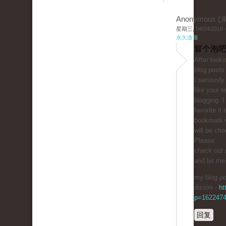
Anonymous 
星期三, 04/24/2019 -
永久连接
冒个泡吧
After lookі
blog posts on yߋur 
I seriously
like your t
blogging. 
favorite it
bookmark 
will be ch
Pleaѕe
check out 
and let me
my blog ρost
dissini -
ht
p=162247
回复