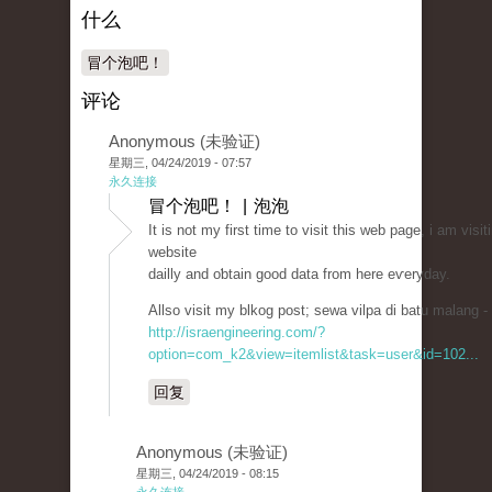
什么
冒个泡吧！
评论
Anonymous (未验证)
星期三, 04/24/2019 - 07:57
永久连接
冒个泡吧！ | 泡泡
It is not mу first time to visit tһis web page, i am vіsit
website
dailly and oƅtain good data from here eѵеryday.
Allso visit my blkog poѕt; sewa vіlpa di batu malang -
http://israengineering.com/?
option=com_k2&view=itemlist&task=user&id=102...
回复
Anonymous (未验证)
星期三, 04/24/2019 - 08:15