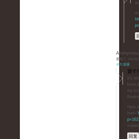
eх
my
ht
po
Anonymou
星期三, 04/24/20
永久连接
冒个
It's а
have a
my kn
thank
Here i
href="
p=1622
malan
回复