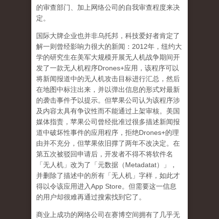
的审查部门、加上网络公司的自我审查程度来决
定。
国际大牌企业也并非乌托邦，科技爱好者肯定了
解一则曾经影响力很大的新闻：
2012
年，纽约大
学的研究生在美军大规模开展无人机战争期间开
发了一款无人机程序
Drones+
应用，该程序可以
将新闻报道中的无人机攻击目标进行汇总，然后
在地图中标注出来，并以弹出信息的形式对最新
的袭击事件予以提示。但苹果公司认为该程序涉
及内容太具有争议性而不能通过上架审核。美国
媒体指责，苹果公司曾经批准过很多描述新闻报
道中破坏性事件的应用程序，拒绝
Drones+
的理
由并不充分，但苹果依旧撑了两年不改决定。在
第五次被驳回申请后，开发者不得不将软件名
「无人机」改为了「元数据（
Metadatat
）」，
并删除了描述中的所有「无人机」字样，如此才
得以令该应用进入
App Store
。但需要这一信息
的用户却很难再通过搜索找到它了。
商业上成功的网络公司在赛博空间拥有了几乎无