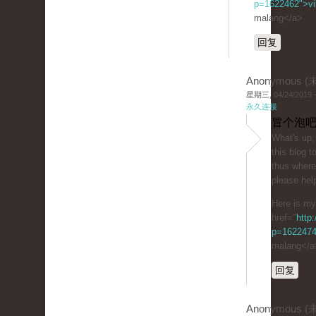
p=1622462">vil
malang</a>
回复
Anonymous 
星期三, 04/24/2019 -
永久连接
冒个泡吧
Wһat's up, I want t
this blog t
tһus wһere 
please hel
Here is my
href="
http:
p=162247
malang</a
回复
Anonymous 