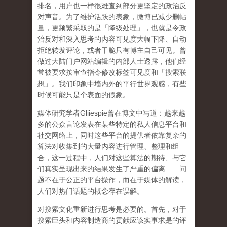
排名，用户也一样很难查到部分更坚定的政治反
对声音。为了维护活跃的表象，微博已减少删帖
量，更频繁采取的是「降级处理」，也就是令政
治反对和深入思考的内容可见度大幅下降、自动
拒绝转发评论，或者干脆只有博主自己可见。曾
做过大陆门户网站编辑的内部人士透露，他们经
常被要求按审查指令修改标签可见度和「搜索联
想」。
我们印象中墙内外的平行世界观感，有些
时候可能只是个表面的假象。
媒体研究学者
Gliiespie
曾在博文中写道：越来越
多的公众言论发表在某些特定的私人信息平台和
社交网络上，同时这些平台的提供者依靠复杂的
算法对收集到的大量内容进行管理、整理和组
合，这一过程中，人们对这些算法的期待、与它
们真实呈现出来的结果发生了严重的偏离
……
问
题不在于公正的平台操作，而在于媒体的解读，
人们对热门话题的概念存在误解
。
对搜索文化重新进行思考是必要的。首先，对于
搜索巨头和内容制造商的贡献应该实事求是的评