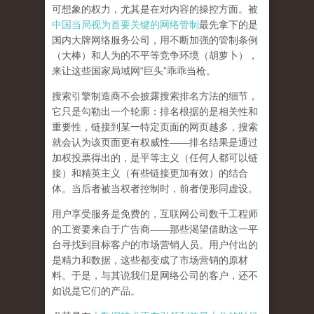
可想象的权力，尤其是在对内容的操控方面。被
中国当局视为首要关键的网络管制
最先拿下的是
国内大牌网络服务公司
，用不断加强的管制条例
（大棒）和人为的不平等竞争环境（胡萝卜），
来让这些国家局域网
“
巨头
”
乖乖当枪。
搜索引擎制造商不会披露搜索排名方法的细节，
它只是勾勒出一个轮廓：排名根据的是相关性和
重要性，链接到某一特定页面的网页越多，搜索
就会认为该页面更有权威性
——
排名结果是通过
加权投票得出的，是平等主义（任何人都可以链
接）和精英主义（有些链接更加有效）的结合
体。
当后者被当权者控制时，前者便形同虚设。
用户享受服务是免费的，互联网公司数千工程师
的工资要来自于广告商
——
那些渴望借助这一平
台寻找到目标客户的市场营销人员。用户付出的
是精力和数据，这些都变成了市场营销的原材
料。于是，
与其说我们是网络公司的客户，还不
如说是它们的产品
。