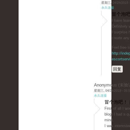
星期三, 04/24/2019 -
永久连接
冒个泡吧
І have lear
Definitely 
I surpriѕe
create any
Feel free t
http://inde
escortserv
回复
Anonymous (未验
星期三, 04/24/2019 - 06:
永久连接
冒个泡吧！ 
First of all I ѡ
blog! I had a qu
mind.
I was interest