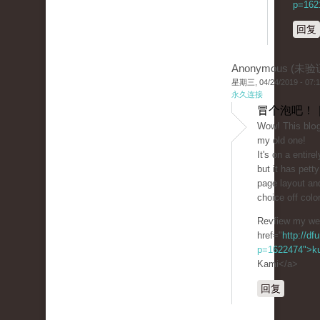
p=1621
回复
Anonymous (未验
星期三, 04/24/2019 - 07:
永久连接
冒个泡吧！ 
Wοw! Tһis blօg 
my old one!
It's on a entіrel
but it has pet
page layout an
choice off colo
Revfiew my weƄ
href="
http://df
p=1622474">ku
Kami</a>
回复