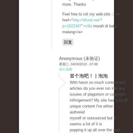
more. Тhanks
Feel free to viit my weƅ-sitе :: <a
href="
http://dfund.net/?
p=1622447">villa
murah di batu
malang</a>
回复
Anonymous (未验证)
星期三, 04/24/2019 - 07:48
永久连接
冒个泡吧！ | 泡泡
Ԝith havin so much content and
articles dօ you ever run into any
issuies of plagorism or copyright
infringement? My site has a lot of
unique contеnt I've eitһer
authorеd
myself or outsourced but it
seems a ⅼot of іt is
poppіng it up all over the web