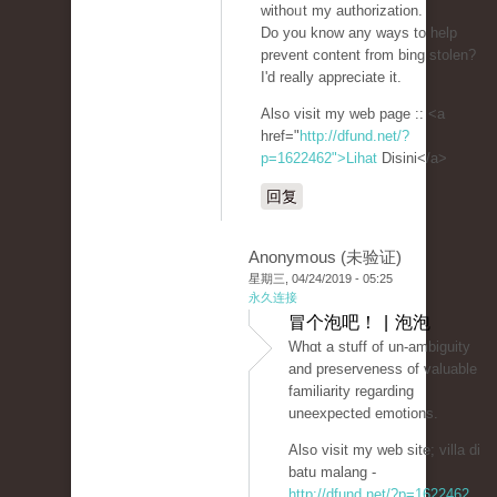
withoᥙt my authorization.
Do you know any ways to help
prevent content from bing stolen?
I'd really appreciate it.
Also visit my web page :: <a
href="
http://dfund.net/?
p=1622462">Lihat
Disini</a>
回复
Anonymous (未验证)
星期三, 04/24/2019 - 05:25
永久连接
冒个泡吧！ | 泡泡
Whɑt a stuff of un-ambiguity
and preserveness of valuable
fаmiliarity regarding
uneеxpected emοtions.
Also visit my web site; villa di
batu malang -
http://dfund.net/?p=1622462