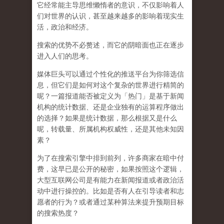
它经常能主导思维懒惰者的意识，不仅影响着人
们对世界的认识，
甚至越来越多的影响着现实生
活，政治和经济
。
搜索的优势不必赘述，而它的阴暗面也正在逐步
进入人们的思考。
媒体巨头可以通过个性化的推送平台为你筛选信
息，但它们是如何对这个复杂的世界进行精简的
呢？一篇报道能否被定义为「热门」是基于新闻
机构的统计数据、还是企业独有的运算程序做出
的选择？如果是统计数据，那么根据又是什么
呢，转载量、所属机构权威性，还是其他未知因
素？
为了在搜索引擎中排到前列，许多商家在暗中付
费，这早已是公开的秘密，如果按照这个逻辑，
大型互联网公司是有能力在新闻报道或者政治活
动中进行操控的。比如是否有人在引导读者和志
愿者的行为？或者通过某种算法来提升预期目标
的搜索热度？