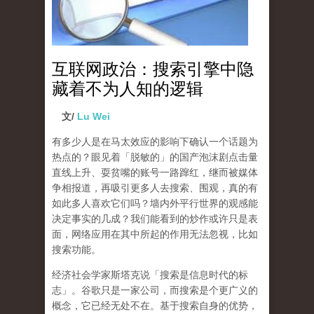
互联网政治：搜索引擎中隐
藏着不为人知的逻辑
文/
Lu Wei
有多少人是在马太效应的影响下确认一个话题为
热点的？眼见着「脱敏的」的国产泡沫剧点击量
直线上升、耍贫嘴的账号一路蹿红，继而被媒体
争相报道，再吸引更多人去搜索、围观，真的有
如此多人喜欢它们吗？墙内外平行世界的观感能
决定事实的几成？我们能看到的炒作或许只是表
面，网络应用在其中所起的作用无法忽视，比如
搜索功能。
经济社会学家斯塔克说「搜索是信息时代的标
志」。谷歌只是一家公司，而搜索是个更广义的
概念，它已经无处不在。基于搜索自身的优势，