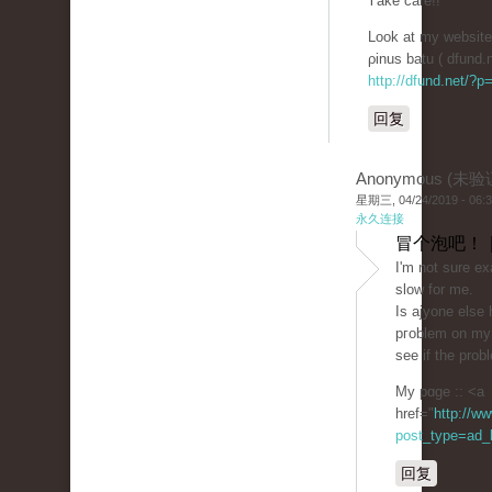
Ꭲаke care!!
Look at my website 
ρinus batu ( dfund.
http://dfund.net/?
回复
Anonymous (未验
星期三, 04/24/2019 - 06:
永久连接
冒个泡吧！ 
Ι'm not sure ex
slow for me.
Is ajyone else h
pгoblem on my 
see if the probl
My pɑge :: <a
href="
http://w
post_type=ad_li
回复