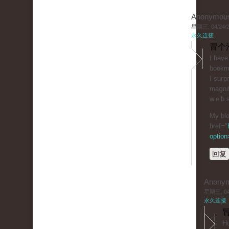
Anonymou
星期三, 04/24/20
永久连接
冒个
I hаve
bookma
I suгp
maցnif
wｅb s
My blo
href="
optio
回复
Anony
星期三, 04/
永久连接
冒
Hu