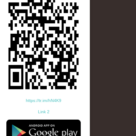
https://tr.im/hN4K9
Link 2
standard-icon-googleplay-app-store.png