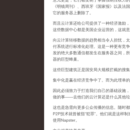
意儿更是，它们都受制于掌握强制性权力的
《明镜周刊》、西班牙《国家报》以及法国
它的服务器上删除了。
而且云计算还给公司提供了一种经济激励，
这些数据中心都是美国企业运营的，这就意
向云计算转移数据的趋势相当令人担忧，太
付系统进行标准化处理。这是一种更有竞争
发的绝大多数通信都发生在服务器之间，所
器的巨型蜂巢。
这些巨型建筑正是国安局大规模拦截的搜集
集中化是赢在经济竞争中了。而为此埋单的
因此必须致力于打造我们自己的基础设施，
做的事——去他们的云计算还是什么其他垃
这也是急需向更多公众传播的信息。随时都会有
P2P技术就曾被指“犯罪”。他们就是这
使用Napster。