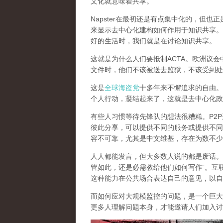
文化就意味着共享。
Napster在最初还是有点集中化的，但
来显示去中心化建构如何作用于知识共享。
好的生活时，我们就是在讨论知识共享。
这就是为什么人们要抵制ACTA。欧洲议
文件时，他们不该被送去监狱，不该受到处
这是
全球海盗党
十多年来不懈追求的自由。
个人行动，凝结起来了，
这就是去中心化政
有些人习惯等待先锋队的想法很糟糕。P2
彼此分享，可以提供不同的服务或提供不同
容不可靠，尤其是中文维基，存在为数不少
人人都能发言，但大多数人说的都是废话。就像
管如此，还是必需教给他们如何写作”。互
这种能力在公共场合表达自己的意见，以自
而如何应对大规模监控的问题，是一个巨大
更多人理解问题本身，才能邀请人们加入讨