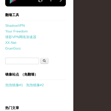
翻墙工具
ShadowVPN
Your Freedom
倩影VPN网络加速器
XX-Net
GranGorz
搜索表单
搜索
镜像站点 （免翻墙）
泡泡
镜像
#1
泡泡
镜像#2
热门文章