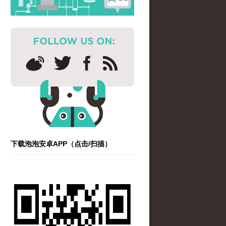
下载泡泡安卓APP（点击/扫描）