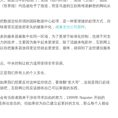
人。就如当年的电报门，美国《纽约时报》、英国《卫报》、德国
《世界报》均迅速给予了报道，而亚马逊则立刻将维基解密的网站从
把数据交给所谓的国际数据中心处理，是一种更便捷的处理方式，但
味着背后是政府牵头的被集中化，
就像支付公司那样
。
多的服务器被集中在同一区域，为了更便于标准化控制，也便于对支
力的技术，主要因为集中起来更便宜。除了流媒体电影外，互联网上
以你把服务器放得更近些就会更便宜。最终，就得到了这些通信服务
点。中央控制让权力滥用变得非常容易。
正是我们所有人的个人安全。
如果我们想要反对这种监控状态，要推翻“老大哥”，这就是我们必须
圾吧，互联网公民应该拥有自己可以掌握的东西。
当权者跑来干涉你寻求自由的努力，1999年 Napster 开始的
样制造舆论攻击的。但如果你为自己建立起更好的文化，那么每个人都会