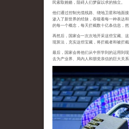
民索取贿赂，阻碍人们梦寐以求的独立。
他们通过控制光缆线路、绕地卫星和地面接
渗入了新世界的经脉，吞噬着每一种表达和
的每一个概念，每天拦截数十亿条信息，然
再然后，国家会一次次地开采这些宝藏、这
现算法，充实这些宝藏，将拦截者和被拦截
最后，
国家会将他们从中所学到的运用到现
去为产业界、局内人和朋党亲信的巨大关系