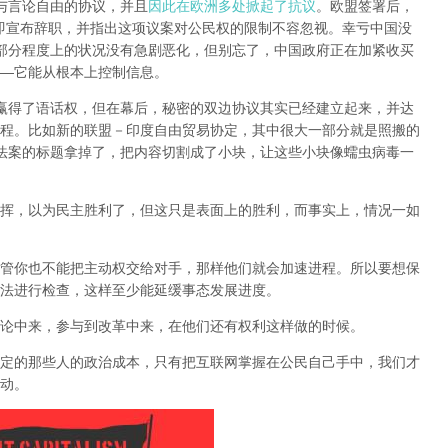
权与言论自由的协议，并且
因此在欧洲多处掀起了抗议
。欧盟签署后，
if当即宣布辞职，并指出这项议案对公民权的限制不容忽视。
幸亏中国没
某部分程度上的状况没有急剧恶化，但别忘了，中国政府正在加紧收买
—它能从根本上控制信息。
民赢得了语话权，但在幕后，秘密的双边协议其实已经建立起来，并达
程
。比如新的联盟－印度自由贸易协定，其中很大一部分就是照搬的
议法案的标题拿掉了，把内容切割成了小块，让这些小块像蠕虫病毒一
挥，以为民主胜利了，但这只是表面上的胜利，而事实上，情况一如
管你也不能把主动权交给对手，那样他们就会加速进程。所以要想保
法进行检查，这样至少能延缓事态发展进度。
论中来，参与到改革中来，在他们还有权利这样做的时候。
定的那些人的政治成本，只有把互联网掌握在公民自己手中，我们才
动。