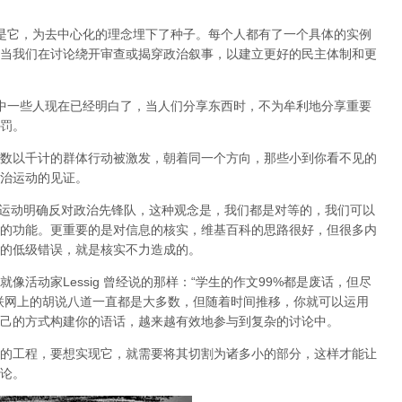
也正是它，为去中心化的理念埋下了种子。每个人都有了一个具体的实例
当我们在讨论绕开审查或揭穿政治叙事，以建立更好的民主体制和更
会中一些人现在已经明白了，当人们分享东西时，不为牟利地分享重要
罚。
数以千计的群体行动被激发，朝着同一个方向，那些小到你看不见的
治运动的见证。
P运动明确反对政治先锋队，这种观念是，我们都是对等的，我们可以
的功能。更重要的是对信息的核实，维基百科的思路很好，但很多内
的低级错误，就是核实不力造成的。
活动家Lessig 曾经说的那样：“学生的作文99%都是废话，但尽
联网上的胡说八道一直都是大多数，但随着时间推移，你就可以运用
己的方式构建你的语话，越来越有效地参与到复杂的讨论中。
的工程，要想实现它，就需要将其切割为诸多小的部分，这样才能让
论。