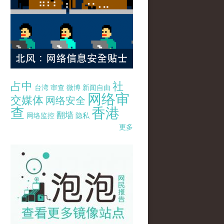
占中
社
台湾
审查
微博
新闻自由
网络审
交媒体
网络安全
查
香港
翻墙
网络监控
隐私
更多
pao-pao-banner-mirror-site-120814.jpg