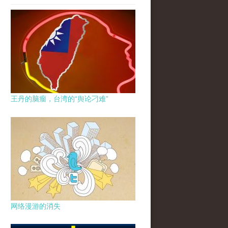
王丹的脑瘤，台湾的“舆论刁难”
网络漫游的消失