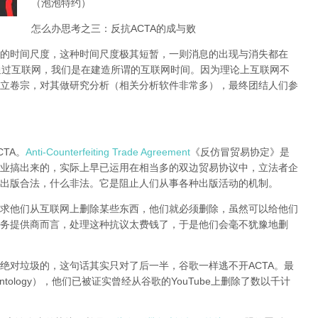
（泡泡特约）
怎么办思考之三：反抗ACTA的成与败
的时间尺度，这种时间尺度极其短暂，一则消息的出现与消失都在
通过互联网，我们是在建造所谓的互联网时间。因为理论上互联网不
立卷宗，对其做研究分析（相关分析软件非常多），
最终团结人们参
TA。
Anti-Counterfeiting Trade Agreement
《反仿冒贸易协定》是
业搞出来的，实际上早已运用在相当多的双边贸易协议中，立法者企
出版合法，什么非法。它是阻止人们从事各种出版活动的机制。
求他们从互联网上删除某些东西，他们就必须删除，虽然可以给他们
务提供商而言，处理这种抗议太费钱了，于是他们会毫不犹豫地删
绝对垃圾的，这句话其实只对了后一半，谷歌一样逃不开ACTA。最
tology），他们已被证实曾经从谷歌的YouTube上删除了数以千计