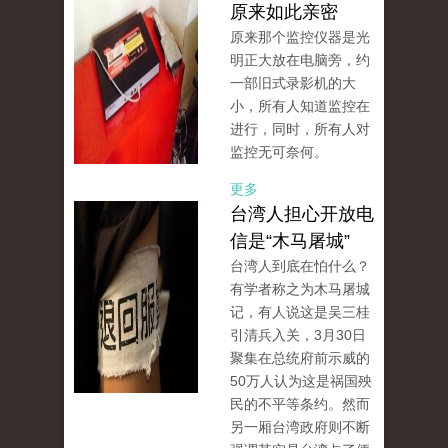
原来如此亲密
原来那个监控仪器是光
明正大放在电脑旁，约
一部旧式录影机的大
小，所有人知道监控在
进行，同时，所有人对
监控无可奈何。
更多
台湾人担心开放电
信是“木马屠城”
台湾人到底在怕什么？
有学者称之为木马屠城
记，有人说这是吴三桂
引清兵入关，3月30日
聚集在总统府前示威的
50万人认为这是祸国殃
民的不平等条约。然而
另一厢台湾政府则不断