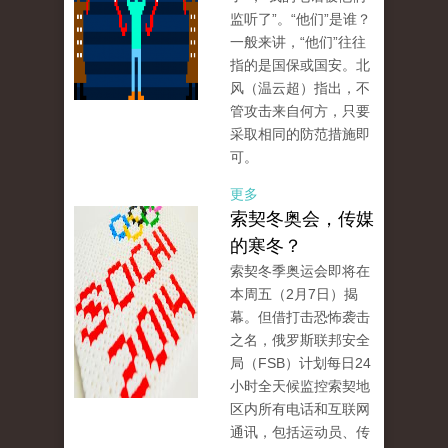
监听了”。“他们”是谁？
一般来讲，“他们”往往
指的是国保或国安。北
风（温云超）指出，不
管攻击来自何方，只要
采取相同的防范措施即
可。
更多
索契冬奥会，传媒
的寒冬？
索契冬季奥运会即将在
本周五（2月7日）揭
幕。但借打击恐怖袭击
之名，俄罗斯联邦安全
局（FSB）计划每日24
小时全天候监控索契地
区内所有电话和互联网
通讯，包括运动员、传