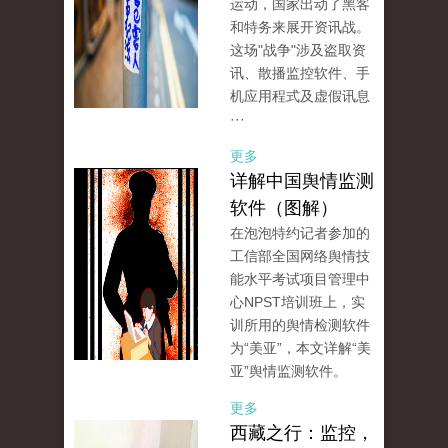
运动，国家出动了黑客
和特务来展开资讯战。
这场"战争"涉及盗取资
讯、散播监控软件、手
机应用程式及虚假讯息
···
更多
详解中国舆情监测
软件（图解）
在泡泡特约记者参加的
工信部全国网络舆情技
能水平考试项目管理中
心NPST培训班上，实
训所用的舆情检测软件
为“美亚”，本文详解“美
亚”舆情监测软件。
更多
西藏之行：监控，