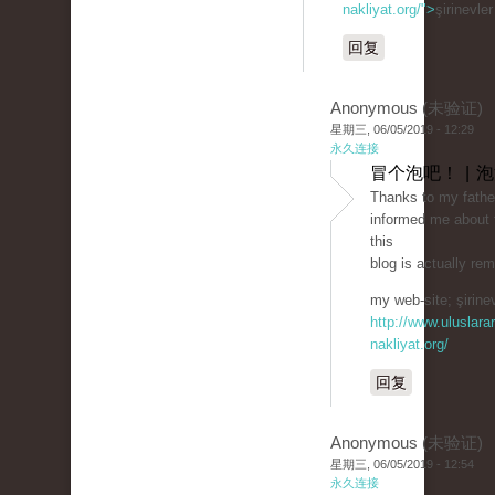
nakliyat.org/">
şirinevle
回复
Anonymous (未验证)
星期三, 06/05/2019 - 12:29
永久连接
冒个泡吧！ | 
Thanks to my fathe
informed me about 
this
blog is actually re
my web-site; şirinev
http://www.uluslarar
nakliyat.org/
回复
Anonymous (未验证)
星期三, 06/05/2019 - 12:54
永久连接