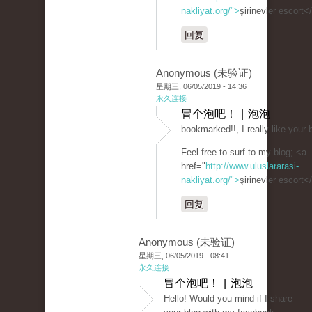
nakliyat.org/">
şirinevler escort<
回复
Anonymous (未验证)
星期三, 06/05/2019 - 14:36
永久连接
冒个泡吧！ | 泡泡
bookmarked!!, I really like your 
Feel free to surf to my blog; <a
href="
http://www.uluslararasi-
nakliyat.org/">
şirinevler escort<
回复
Anonymous (未验证)
星期三, 06/05/2019 - 08:41
永久连接
冒个泡吧！ | 泡泡
Hello! Would you mind if I share