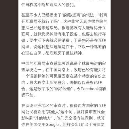
任当权者不断加速深入的侵犯。
甚至不少人已经提出了“躲藏/远离”的想法，“我离
开互联网不就行了吗”，这种非常天真也很危险的
想法已经越来越常见。很遗憾没有人能躲得开互
联网，就算您扔掉所有电子设备，也要去银行存
钱，要生活下去就必需消费，于是您还是在互联
网里。说这种想法危险是在于，它以一种逃避的
心理在自保，彻底熄灭了反抗精神。
中国的互联网审查系统可以说是全球最先进的审
查系统之一，在中国网络上，政府已经有能力将
一个话题标签的可见度固定在某个特定的省份之
内，最大程度上压制联合
，哪怕仅仅是舆论联
合。这是数字版的“枫桥经验”，令Facebook都自
叹不如。
在谈论亚洲地区的审查时，很多西方国家的互联
网公民喜欢用“其他人”这个词，就好像审查只会
影响到“其他地方”，他们完全没有注意到，
就算
你在美国使用Google，照样会出现“出于法律要