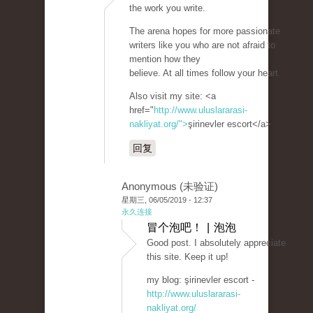
the work you write.
The arena hopes for more passionate
writers like you who are not afraid to
mention how they
believe. At all times follow your heart.
Also visit my site: <a
href="
http://www.uluslararasi-
nakliyat.org/">
şirinevler escort</a>
回复
Anonymous (未验证)
星期三, 06/05/2019 - 12:37
永久连接
冒个泡吧！ | 泡泡
Good post. I absolutely appreciate
this site. Keep it up!
my blog: şirinevler escort -
http://www.uluslararasi-
nakliyat.org/