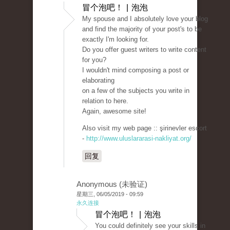
冒个泡吧！ | 泡泡
My spouse and I absolutely love your blog
and find the majority of your post's to be
exactly I'm looking for.
Do you offer guest writers to write content
for you?
I wouldn't mind composing a post or
elaborating
on a few of the subjects you write in
relation to here.
Again, awesome site!
Also visit my web page :: şirinevler escort
-
http://www.uluslararasi-nakliyat.org/
回复
Anonymous (未验证)
星期三, 06/05/2019 - 09:59
永久连接
冒个泡吧！ | 泡泡
You could definitely see your skills in