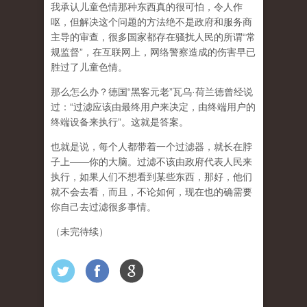
我承认儿童色情那种东西真的很可怕，令人作
呕，但
解决这个问题的方法绝不是政府和服务商
主导的审查，很多国家都存在骚扰人民的所谓“常
规监督”，在互联网上，网络警察造成的伤害早已
胜过了儿童色情。
那么怎么办？德国“黑客元老”瓦乌·荷兰德曾经说
过：“过滤应该由最终用户来决定，由终端用户的
终端设备来执行”。这就是答案。
也就是说，每个人都带着一个过滤器，就长在脖
子上——你的大脑。过滤不该由政府代表人民来
执行，如果人们不想看到某些东西，那好，他们
就不会去看，而且，不论如何，现在也的确需要
你自己去过滤很多事情。
（未完待续）