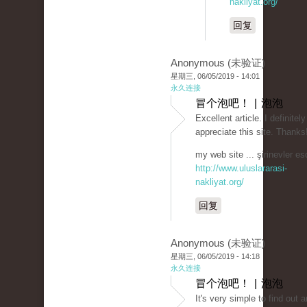
nakliyat.org/
回复
Anonymous (未验证)
星期三, 06/05/2019 - 14:01
永久连接
冒个泡吧！ | 泡泡
Excellent article. I definitely
appreciate this site. Thanks
my web site ... şirinevler esc
http://www.uluslararasi-
nakliyat.org/
回复
Anonymous (未验证)
星期三, 06/05/2019 - 14:18
永久连接
冒个泡吧！ | 泡泡
It's very simple to find out 