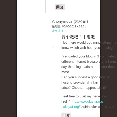
回复
Anonymous (未验证)
星期三, 06/05/2019 - 13:01
永久连接
冒个泡吧！ | 泡泡
Hey there would you mind letting me
know which web host you're using?
I've loaded your blog in 3 completely
different internet browsers and I mus
say this blog loads a lot faster then
most.
Can you suggest a good internet
hosting provider at a fair
price? Cheers, I appreciate it!
Feel free to visit my page; <a
href="
http://www.uluslararasi-
nakliyat.org/">
şirinevler escort</a>
回复