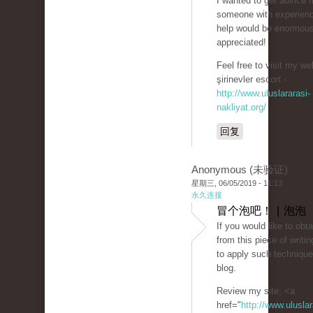
I wanted to get advice 
someone with experien
help would be enormous
appreciated!
Feel free to visit my web
şirinevler escort -
http://www.uluslararasi-
nakliyat.org/
回复
Anonymous (未验证)
星期三, 06/05/2019 - 11:13
永久连接
冒个泡吧！ | 泡泡
If you would like to obt
from this piece of writi
to apply such technique
blog.
Review my site; <a
href="
http://www.uluslar