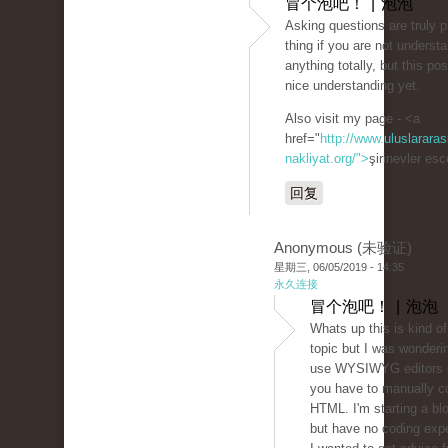
冒个泡吧！ | 泡泡
Asking questions are truly 
thing if you are not underst
anything totally, but this po
nice understanding yet.
Also visit my page - <a
href="
http://www.uluslararas
nakliyat.org/">
şirinevler es
回复
Anonymous (未验证)
星期三, 06/05/2019 - 14:35
永久连接
冒个泡吧！ | 泡泡
Whats up this is kind of 
topic but I was wonderin
use WYSIWYG editors o
you have to manually c
HTML. I'm starting a bl
but have no coding exp