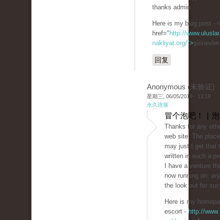
thanks admin
Here is my blog post - 
href="
http://www.uluslar
nakliyat.org/">
şirinevle
回复
Anonymous (未验证)
星期三, 06/05/2019 - 13:19
永久连接
冒个泡吧！ | 
Thanks for any othe
web site. The place
may just I get that 
written in such a p
I have a venture tha
now running on, and
the look out for suc
Here is my homepag
escort -
http://www.