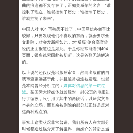
曲的痕迹都不复存在了，正如奥威尔的名言：“谁
控制了现在，谁就控制了历史；谁控制了历史，
谁就控制了未来”。
中国人对 404 再熟悉不过了，中国网信办似乎比
较懒，只要发现他们不喜欢的东西，就会要求全
文删除，对突发新闻如此，对“反腐”倒台高官曾
经的正面报道也是如此。于是你经常能看到404
页面，
很多线索因此被切断，这是谷歌无法解决
的。
以上说的还仅仅是出版后审查，然而
出版前的自
我审查更远甚于此，并且通常极难被发现。
也就
是本网曾经分析过的：
媒体对信息的第一层过
滤
。某国际大牌媒体就曾经对一封62页的电报进
行了编改，只引用了其中的两段话，以证实文章
本身的立场，而其余被删除的部分却正好是反对
这两种观点的。
事实上这类状况非常普遍。我们所有人在大部分
时候都通过媒介来了解世界，而媒介的背后是当