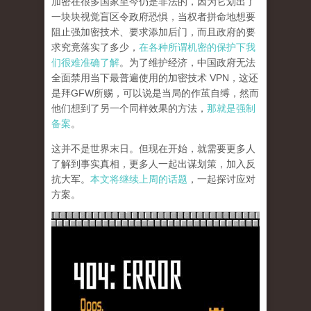
加密在很多国家至今仍是非法的，因为它划出了
一块块视觉盲区令政府恐惧，当权者拼命地想要
阻止强加密技术、要求添加后门，而且政府的要
求究竟落实了多少，
在各种所谓机密的保护下我
们很难准确了解
。为了维护经济，中国政府无法
全面禁用当下最普遍使用的加密技术 VPN，这还
是拜GFW所赐，可以说是当局的作茧自缚，然而
他们想到了另一个同样效果的方法，
那就是强制
备案
。
这并不是世界末日。但现在开始，就需要更多人
了解到事实真相，更多人一起出谋划策，加入反
抗大军。
本文将继续上周的话题
，一起探讨应对
方案。