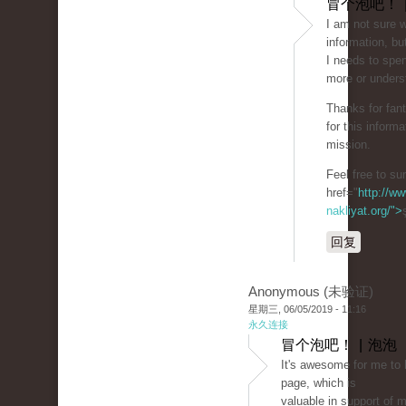
冒个泡吧！ 
I am not sure w
information, but
I needs to spe
more or unders
Thanks for fant
for this inform
mission.
Feel free to su
href="
http://ww
nakliyat.org/">
回复
Anonymous (未验证)
星期三, 06/05/2019 - 11:16
永久连接
冒个泡吧！ | 泡泡
It's awesome for me to
page, which is
valuable in support of 