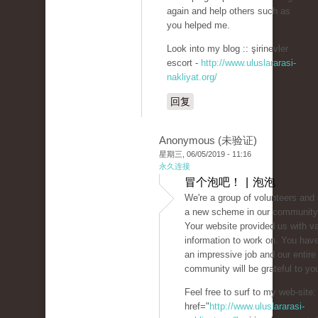
again and help others such as
you helped me.
Look into my blog :: şirinevler
escort -
http://www.uluslararasi-
nakliyat.org/
回复
Anonymous (未验证)
星期三, 06/05/2019 - 11:16
永久连接
冒个泡吧！ | 泡泡
We're a group of volunteers and 
a new scheme in our community
Your website provided us with v
information to work on. You hav
an impressive job and our entire
community will be grateful to yo
Feel free to surf to my web-site:
href="
http://www.uluslararasi-