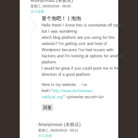
Anonymous (未验证)
星期三, 06/05/2019 - 09:09
永久连接
冒个泡吧！ | 泡泡
Hello there! I know this is somewhat off topic
but I was wondering
which blog platform are you using for this
website? I'm getting sick and tired of
Wordpress because I've had issues with
hackers and I'm looking at options for another
platform.
I would be great if you could point me in the
direction of a good platform.
Here is my website ... <a
href="
http://www.uluslararasi-
nakliyat.org/">
şirinevler escort</a>
回复
Anonymous (未验证)
星期三, 06/05/2019 - 09:21
永久连接