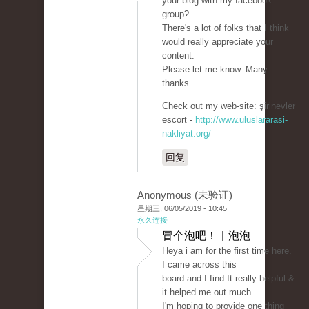
your blog with my facebook
group?
There's a lot of folks that I think
would really appreciate your
content.
Please let me know. Many
thanks
Check out my web-site: şirinevler
escort -
http://www.uluslararasi-
nakliyat.org/
回复
Anonymous (未验证)
星期三, 06/05/2019 - 10:45
永久连接
冒个泡吧！ | 泡泡
Heya i am for the first time here.
I came across this
board and I find It really helpful &
it helped me out much.
I'm hoping to provide one thing