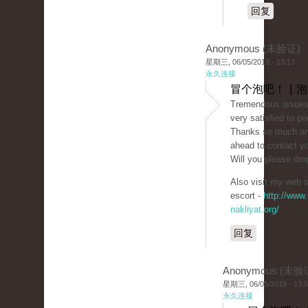
回复
Anonymous (未验证)
星期三, 06/05/2019 - 13:13
永久连接
冒个泡吧！ | 
Tremendous issues
very satisfied to pe
Thanks so much and
ahead to contact y
Will you please dr
Also visit my web si
escort -
http://www.
nakliyat.org/
回复
Anonymous (未验
星期三, 06/05/2019 - 13:
永久连接