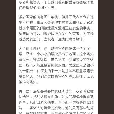
权者和投资人，于是我们看到的世界就变成了他
们希望我们看到的世界。
很多国家的确有民主架构，但并不代表审查在这
里不存在，相反它会变得非常复杂和精妙，它通
过多个层面的间接途径来混淆正在发生的事实，
这些层面可以用来否认正在发生的审查。为了绕
避选民的追问，当权者一直为此绞尽脑汁。
为了便于理解，你可以把审查想像成一个金字
塔，只有一个小小的塔尖露出了地面，这个塔尖
就是公共诽谤诉讼、谋杀记者、新闻禁令等等这
些，所有人能直接看到的东西。而这些只是很小
的一部分，在塔尖的下一层是那些不愿意暴露于
塔尖的人，他们通过自我审查将消息压住，以免
被推向塔尖。
再下面一层是各种各样的经济诱导，或者叫它赞
助诱导，把利益摆在面前，让人们积极地报道某
件事，从而回避其他事。再下面一层就是原始经
济——媒体人对流量的痴迷，他们只写那些划算
的、有的赚的故事，甚至都不必考虑上层的经济