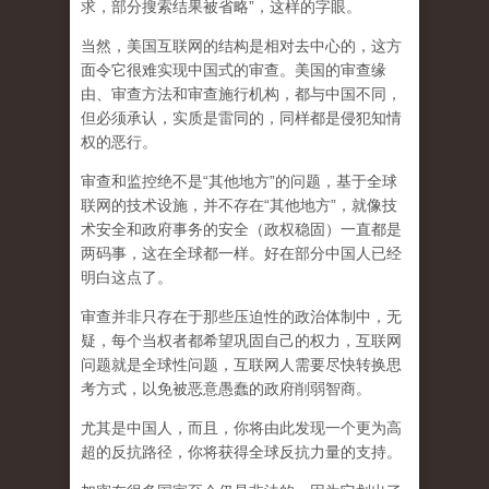
求，部分搜索结果被省略”，这样的字眼。
当然，美国互联网的结构是相对去中心的，这方
面令它很难实现中国式的审查。美国的审查缘
由、审查方法和审查施行机构，都与中国不同，
但必须承认，
实质是雷同的，同样都是侵犯知情
权的恶行。
审查和监控绝不是“其他地方”的问题，基于全球
联网的技术设施，并不存在“其他地方”，就像技
术安全和政府事务的安全（政权稳固）一直都是
两码事，这在全球都一样。好在部分中国人已经
明白这点了。
审查并非只存在于那些压迫性的政治体制中，无
疑，每个当权者都希望巩固自己的权力，互联网
问题就是全球性问题，互联网人需要尽快转换思
考方式，以免被恶意愚蠢的政府削弱智商
。
尤其是中国人，而且，你将由此发现一个更为高
超的反抗路径，你将获得全球反抗力量的支持。