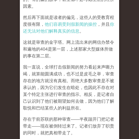
因素。
然后再下面就是读者的偏见，这些人的受教育程
度很有限，
他们容易受到假新闻的操控
，并且
你
还无法对他们解释真实的信息
。
这就是审查的金字塔。网上流出来的网信办禁令
和遍地的404是第一层，上述那家大型媒体所做
的事在第二层。
我一直说，全球打击假新闻的努力看起来声嘶力
竭，就算能圆满成功，也不过是皮毛之举，审查
存在的地方就没有真相。而
绝大多数审查是不被
承认的，因为它们发生在暗处，也因此不存在对
某个特定主张进行审查的指示。相反，是记者自
己认识到了他们被期望如何去做，因为他们了解
取悦和巴结某些人的利益所在。
存在于前苏联的那种审查——半夜踹开门把记者
带走——现在被倒转过来了。记者们放弃了职责
的同时，就把真相带走了。