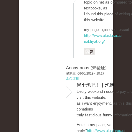
topic on net as compared to
textbooks, as
I found this piece of writing 
this website.
my page - şirinevler escort -
http://www.uluslararasi-
nakliyat.org/
回复
Anonymous (未验证)
星期三, 06/05/2019 - 10:17
永久连接
冒个泡吧！ | 泡泡
Every weekend i used to pay a 
visit this website,
as i want enjoyment, as this this
conations
truly fastidious funny information
Here is my page; <a
href="
http://www.uluslararasi-