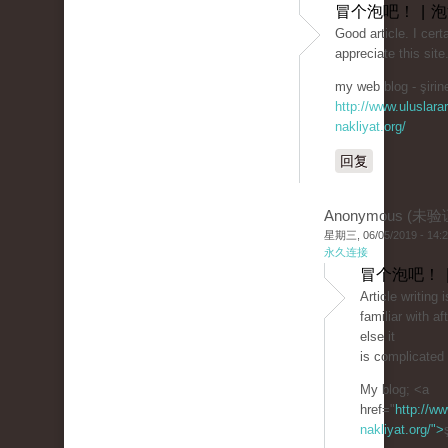
冒个泡吧！ | 
Good article. I cert
appreciate this sit
my web blog - şirine
http://www.uluslarar
nakliyat.org/
回复
Anonymous (未验
星期三, 06/05/2019 - 14:
永久连接
冒个泡吧！ 
Article writing 
familiar with a
else it
is complicated 
My blog; <a
href="
http://ww
nakliyat.org/">