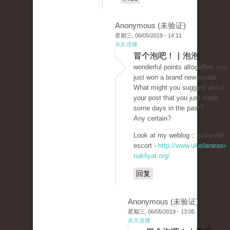
Anonymous (未验证)
星期三, 06/05/2019 - 14:11
永久连接
冒个泡吧！ | 泡泡
wonderful points altogether, you
just won a brand new reader.
What might you suggest about
your post that you just made
some days in the past?
Any certain?
Look at my weblog :: şirinevler
escort -
http://www.uluslararasi-
nakliyat.org/
回复
Anonymous (未验证)
星期三, 06/05/2019 - 13:05
永久连接