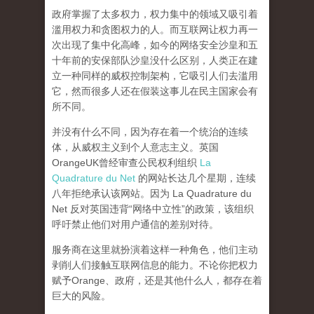
政府掌握了太多权力，权力集中的领域又吸引着
滥用权力和贪图权力的人。而互联网让权力再一
次出现了集中化高峰，
如今的网络安全沙皇和五
十年前的安保部队沙皇没什么区别，人类正在建
立一种同样的威权控制架构，它吸引人们去滥用
它，然而很多人还在假装这事儿在民主国家会有
所不同。
并没有什么不同，因为存在着一个统治的连续
体，从威权主义到个人意志主义。英国
OrangeUK曾经审查公民权利组织
La
Quadrature du Net
的网站长达几个星期，连续
八年拒绝承认该网站。因为 La Quadrature du
Net 反对英国违背“网络中立性”的政策，该组织
呼吁禁止他们对用户通信的差别对待。
服务商在这里就扮演着这样一种角色，他们主动
剥削人们接触互联网信息的能力。不论你把权力
赋予Orange、政府，还是其他什么人，都存在着
巨大的风险。