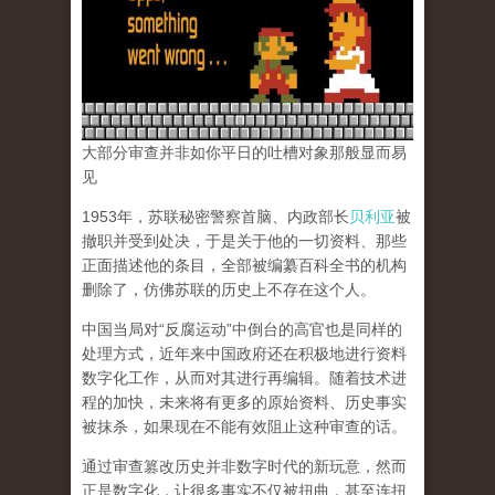
大部分审查并非如你平日的吐槽对象那般显而易
见
1953年，苏联秘密警察首脑、内政部长
贝利亚
被
撤职并受到处决，于是关于他的一切资料、那些
正面描述他的条目，全部被编纂百科全书的机构
删除了，仿佛苏联的历史上不存在这个人。
中国当局对“反腐运动”中倒台的高官也是同样的
处理方式，近年来中国政府还在积极地进行资料
数字化工作，从而对其进行再编辑。随着技术进
程的加快，未来将有更多的原始资料、历史事实
被抹杀，如果现在不能有效阻止这种审查的话。
通过审查篡改历史并非数字时代的新玩意，然而
正是数字化，让很多事实不仅被扭曲，甚至连扭