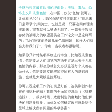
全球当权者最喜欢用的理由是：洗钱、毒品、恐
怖主义和儿童色情
（在中国，仅仅“色情”就可以
让你看见404），隐私保护支持者讽其为“信息末
日启示录”的四骑士。也就是说，只要这四种理由
摆出来，审查就可以畅通无阻了。一篇关于数据
存储的被曝光的欧盟委员会工作论文中是这样写
的：“我们应该多谈谈儿童色情问题，这样人们就
会支持我们了”。你瞧，当权者都很聪明。
如果你只针对某项事物进行审查，比如说儿童色
情，你需要从人们浏览的东西中过滤出关于儿童
色情的内容，那么你就首先必须监视每个人都在
做什么，你需要建立能够监控所有人的基础设
施，也就是大规模监控系统。
你可以说这项工作的初衷是好的，连美剧创作都
在使用这种逻辑为政府的全面监控洗白（《疑犯
追踪》）。
很多时候，政府制造的麻烦比他们解
决的问题多得多，而你又如何确定政府就是这个
星球上解决所有问题的终极答案？