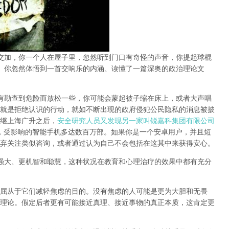
交加，你一个人在屋子里，忽然听到门口有奇怪的声音，你提起球棍
、你忽然体悟到一首交响乐的内涵、读懂了一篇深奥的政治理论文
有勘查到危险而放松一些，你可能会蒙起被子缩在床上，或者大声唱
就是拒绝认识的行动，就如不断出现的政府侵犯公民隐私的消息被披
继上海广升之后，
安全研究人员又发现另一家叫锐嘉科集团有限公司
，受影响的智能手机多达数百万部。如果你是一个安卓用户，并且短
弃关注类似咨询，或者通过认为自己不会包括在这其中来获得安心。
强大、更机智和聪慧，这种状况在教育和心理治疗的效果中都有充分
屈从于它们减轻焦虑的目的。没有焦虑的人可能是更为大胆和无畏
理论。假定后者更有可能接近真理、接近事物的真正本质，这肯定更