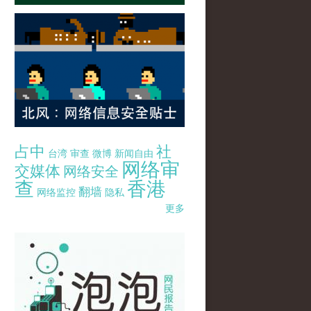
占中
社
台湾
审查
微博
新闻自由
网络审
交媒体
网络安全
查
香港
翻墙
网络监控
隐私
更多
pao-pao-banner-mirror-site-120814.jpg