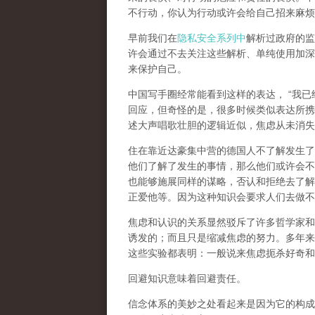
不行动，你认为行动或许会给自己招来麻烦
早前我们在
隐私安全系列中
解析过政府的监
许会通过不去关注这些解析、单纯使用加深
来保护自己。
中国写手圈经常能看到这样的表达， “我
回应，但奇怪的是，很多时候类似表达所携
述大声唱歌壮胆的逻辑近似，焦虑从未消失
住在靠近达豪集中营的德国人不了解发生了
他们了解了发生的事情，那么他们或许会不
也能够施展同样的谋略，否认和拒绝去了解
正爱他等。因为这种知识会要求人们去做不
焦虑和认识的关系显然驳斥了许多哲学家和
诱发的；而且只是缩减焦虑的努力。多年来
这些实验都表明：一般说来焦虑扼杀好奇和
回避知识意味着回避责任。
信念体系的美妙之处看起来是因为它的构成