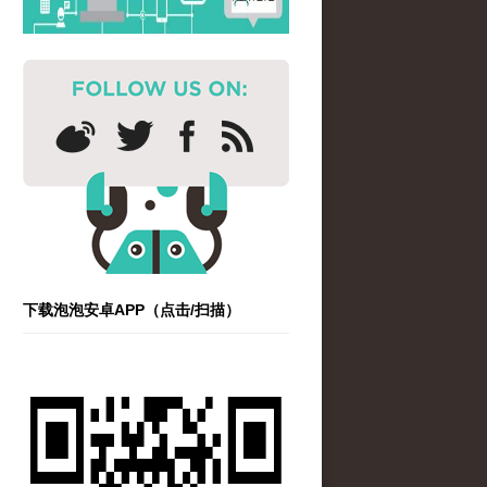
下载泡泡安卓APP（点击/扫描）