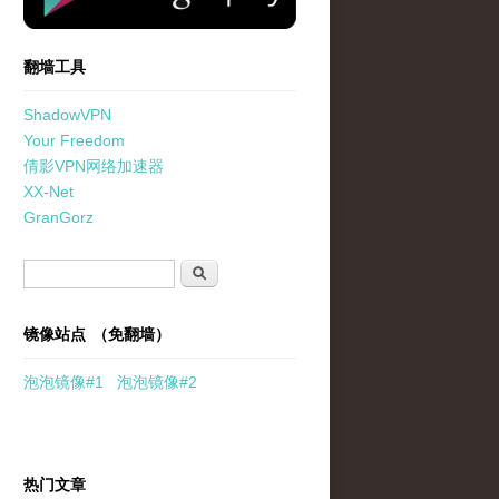
翻墙工具
ShadowVPN
Your Freedom
倩影VPN网络加速器
XX-Net
GranGorz
搜索表单
搜索
镜像站点 （免翻墙）
泡泡
镜像
#1
泡泡
镜像#2
热门文章