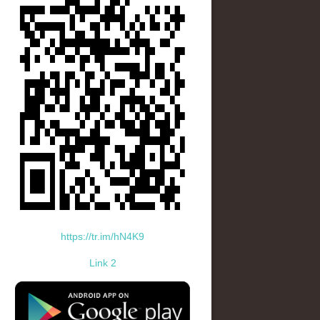
https://tr.im/hN4K9
Link 2
standard-icon-googleplay-app-store.png