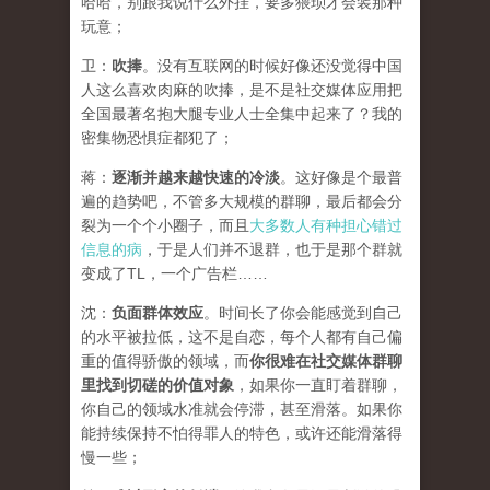
哈哈，别跟我说什么外挂，要多猥琐才会装那种
玩意；
卫：
吹捧
。没有互联网的时候好像还没觉得中国
人这么喜欢肉麻的吹捧，是不是社交媒体应用把
全国最著名抱大腿专业人士全集中起来了？我的
密集物恐惧症都犯了；
蒋：
逐渐并越来越快速的冷淡
。这好像是个最普
遍的趋势吧，不管多大规模的群聊，最后都会分
裂为一个个小圈子，而且
大多数人有种担心错过
信息的病
，于是人们并不退群，也于是那个群就
变成了TL，一个广告栏……
沈：
负面群体效应
。时间长了你会能感觉到自己
的水平被拉低，这不是自恋，每个人都有自己偏
重的值得骄傲的领域，而
你很难在社交媒体群聊
里找到切磋的价值对象
，如果你一直盯着群聊，
你自己的领域水准就会停滞，甚至滑落。如果你
能持续保持不怕得罪人的特色，或许还能滑落得
慢一些；