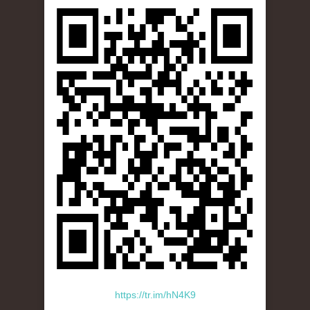
https://tr.im/hN4K9