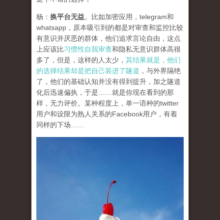
杨：
换平台无益
。比如加密应用，telegram和
whatsapp，原本吸引到的都是对审查和监控比较
有意识并厌恶的群体，他们追求言论自由，这点
上应该比
习惯性自我审查
和隐私无意识群体高很
多了，但是，这样的人太少，
其结果就是，他们
的选择结果却是把自己装进了隧道
，与外界隔绝
了，他们的基础认知并没有得到提升，加之隧道
化后迅速偏执，于是……就是你现在看到的那
样，无力评价。某种程度上，单一语种的twitter
用户和设限为熟人关系的Facebook用户，有着
同样的下场……