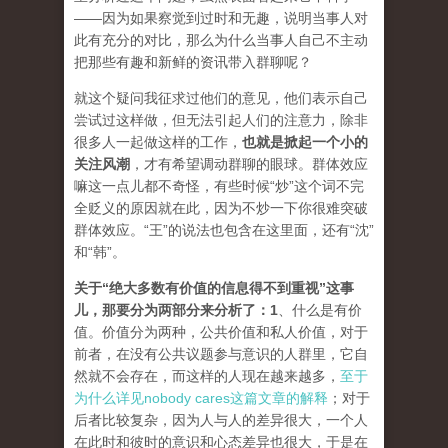
——因为如果察觉到过时和无趣，说明当事人对
此有充分的对比，那么为什么当事人自己不主动
把那些有趣和新鲜的资讯带入群聊呢？
就这个疑问我征求过他们的意见，他们表示自己
尝试过这样做，但无法引起人们的注意力，除非
很多人一起做这样的工作，
也就是掀起一个小的
关注风潮
，才有希望调动群聊的眼球。群体效应
嘛这一点儿都不奇怪，有些时候“炒”这个词不完
全贬义的原因就在此，因为不炒一下你很难突破
群体效应。“王”的说法也包含在这里面，还有“沈”
和“韩”。
关于“绝大多数有价值的信息得不到重视”这事
儿，那要分为两部分来分析了
：1
、什么是有价
值。价值分为两种，公共价值和私人价值，对于
前者，在没有公共议题参与意识的人群里，它自
然就不会存在，而这样的人现在越来越多，
至于
为什么详见nobody cares这篇文章的解释
；对于
后者比较复杂，因为人与人的差异很大，一个人
在此时和彼时的意识和心态差异也很大，于是在