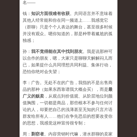
名——
钱：
知识方面很难有收获
。共同语言并不意味着
其他人经常能和你在同一频道上……我感觉它
（群聊）只是个个人表达的舞台，甚至很多时候
并没有观众。嗯你知道的，那是种带着尴尬的孤
独感；
孙：
我不觉得能在其中找到朋友
。我是说那种可
以合作的朋友，嗯，大家只是聊聊天解解闷儿而
已，如果提什么共同理想共同利益、集体行动，
恐怕你绝对会失望；
李：广告。无处不在的广告，我指的不是出售商
品的那种（如果东西靠谱我大概会买），而是
最
广义的贩卖
，从观点到价值观、从阶层地位到颜
值胸围，一切都是商品，那些根本不参与任何讨
论的人，却要把自己的浅薄甚至无知的只言片语
群发给所有人……他们在争先恐后的想要改变你
的思想，我感觉这种宣传很专制；
周：
剽窃者
。内容营销时代嘛，潜水群聊的卖家