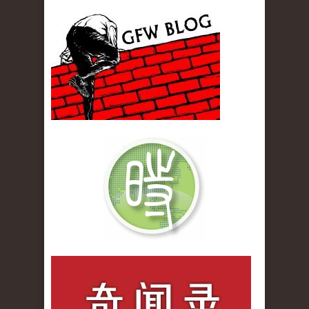
gfw_blog_small.jpg
qiwenlu_logo.jpg