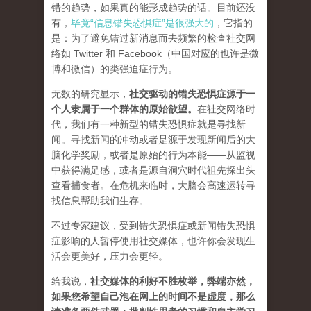
错的趋势，如果真的能形成趋势的话。目前还没
有，
毕竟“信息错失恐惧症”是很强大的
，它指的
是：为了避免错过新消息而去频繁的检查社交网
络如 Twitter 和 Facebook（中国对应的也许是微
博和微信）的类强迫症行为。
无数的研究显示，
社交驱动的错失恐惧症源于一
个人隶属于一个群体的原始欲望
。
在社交网络时
代，我们有一种新型的错失恐惧症就是寻找新
闻。寻找新闻的冲动或者是源于发现新闻后的大
脑化学奖励，或者是原始的行为本能——从监视
中获得满足感，或者是源自洞穴时代祖先探出头
查看捕食者。在危机来临时，大脑会高速运转寻
找信息帮助我们生存。
不过专家建议，受到错失恐惧症或新闻错失恐惧
症影响的人暂停使用社交媒体，也许你会发现生
活会更美好，压力会更轻。
给我说，
社交媒体的利好不胜枚举，弊端亦然，
如果您希望自己泡在网上的时间不是虚度，那么