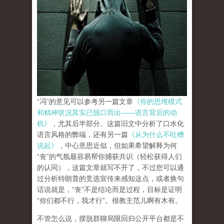
“冯”的意见可以参考另一篇文章
《你的思维模式
和精神状况其实已脱口而出——语言背后的动
机》
，尤其后半部分。这篇旧文中分析了口水化
语言风格的弊端，还有另一篇
《从为什么不吐槽
说起》
，中心意思近似，但如果希望解释为何
“丧”的气氛最容易帮你捕获共识（轻松获得人们
的认同），这篇文章就写不开了，不过您可以通
过分析特朗普的竞选宣传来感知这点，或者换句
话说就是，“丧”不是结论而是过程，目标是证明
“你们都不行，我才行”。很教主范儿啊有木有。
不管怎么说，摆脱群聊局限回归公开平台都是不