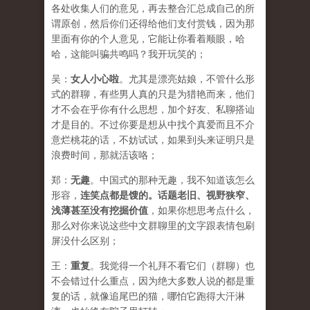
各处收集人们的意见，再去整合汇总成自己的所
谓原创，然后你们还得给他们支付赏钱，因为那
里面有你的个人意见，它能让你看着顺眼，哈
哈，这能叫骗共鸣吗？我开玩笑的；
吴：
女人小心啦
。
尤其是漂亮姑娘，不管什么形
式的群聊，有些男人真的只是为猎艳而来，他们
才不会在乎你有什么思想，加个好友、私聊搭讪
才是目的。不过你要是想从中找个真爱而且不介
意烂桃花的话，不妨试试，如果到头来证明只是
浪费时间，那就活该咯；
郑：
无趣
。中国式的那种无趣，我不知道该怎么
形容，
连笑点都是馊的。话题老旧、视野狭窄、
浅薄甚至没有挖掘价值
，如果你想思考点什么，
那么对你来说这些中文群聊里的文字跟表情包刷
屏没什么区别；
王：
重复
。我觉得一个礼拜不看它们（群聊）也
不会错过什么重点，因为绝大多数人说的都是重
复的话，就像追尾巴的猫，哪怕它跑得大汗淋