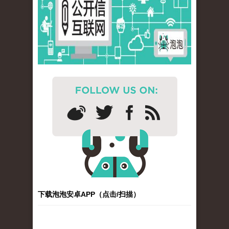
下载泡泡安卓APP（点击/扫描）