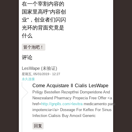
在一个宰割内容的
国家里高呼“内容创
业”，创业者们闪闪
光环的背面究竟是
什么
冒个泡吧！
评论
LesWape (未验证)
星期五, 05/31/2019 - 12:27
永久连接
Come Acquistare Il Cialis LesWape
Priligy Bestellen Rezeptfrei Domperidone And
Newzealand Pharmacy Propecia Free Offer <a
href=
http://gnplls.com>levitra
medicamento para
impotencia</a> Doseage For Keflex For Sinus
Infection Cialisis Buy Amoxil Generic
回复