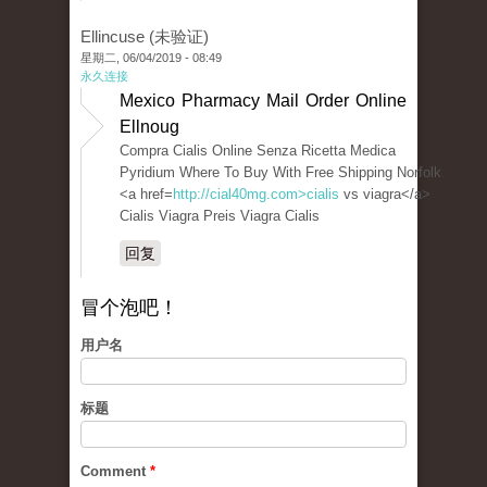
Ellincuse (未验证)
星期二, 06/04/2019 - 08:49
永久连接
Mexico Pharmacy Mail Order Online
Ellnoug
Compra Cialis Online Senza Ricetta Medica
Pyridium Where To Buy With Free Shipping Norfolk
<a href=
http://cial40mg.com>cialis
vs viagra</a>
Cialis Viagra Preis Viagra Cialis
回复
冒个泡吧！
用户名
标题
Comment
*