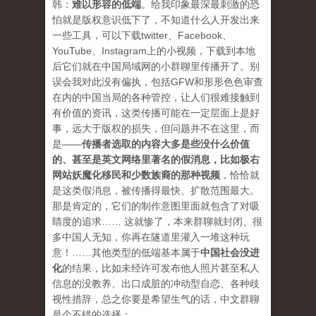
韩：
难以形容的低端
。给我印象最深最刺激的恐
怕就是版权意识低下了，不知道什么人开发出来
一些工具，可以下载twitter、Facebook、
YouTube、Instagram上的小视频，下载到本地
后它们就在中国局域网的小群聊里传播开了。别
误会我对此没有偏执，包括GFW和形形色色审查
在内的中国当局的各种管控，让人们很难接触到
有价值的资讯，这类传播可能在一定层面上是好
事，远大于版权的损失，但问题并不在这里，而
是——
传播者选取的内容大多是些没什么价值
的、甚至是英文网络里著名的假消息，比如极右
网站妖魔化移民和少数族裔的那种视频
，恰恰就
是这类假消息，被传播得最快、扩散范围最大。
那是肯定的，它们的制作意图里面就包含了对吸
睛度的追求…… 这就惨了，本来群聊就封闭、很
多中国人无知，你再在隧道里灌入一堆这种玩
意！……其他类型的低端基本属于
中国社会没进
化
的结果，比如未经许可发布他人照片甚至私人
信息的没教养、出口成脏的冲动型自恋、各种歧
视性措辞，总之你要是希望生气的话，中文群聊
是个不错的选择；