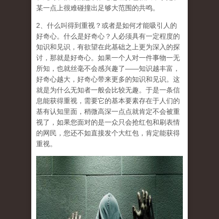
某一点上很难碰撞出足够大范围的共鸣。
2、什么叫得到重视？或者是
如何才能吸引人的
好奇心
。什么是好奇心？人必须具有一定程度的
知识和见识，有欲望在此基础之上更为深入的探
讨，那就是好奇心。如果一个人对一件事物一无
所知，也就丝毫不会感兴趣了——知识越丰富，
好奇心越大，好奇心带来更多的知识和见识。这
就是为什么无知者一般会比较无趣。于是一条信
息能获得重视，需要它的基本要素存在于人们的
基有认知里面，稍微高深一点点就肯定不会被重
视了，如果您面对的是一众只会抢红包和刷表情
的网民，您还不如直接发个大红包，肯定能获得
重视。