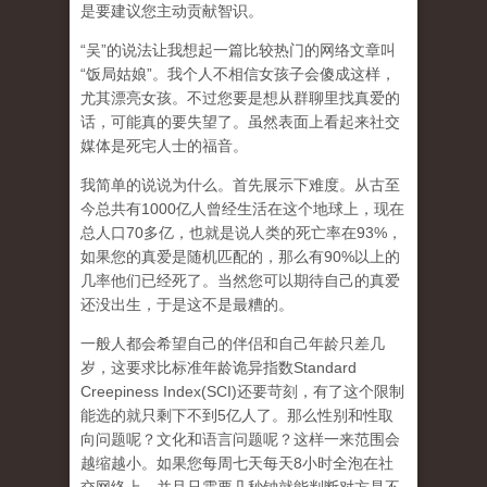
是要建议您主动贡献智识。
“吴”的说法让我想起一篇比较热门的网络文章叫
“饭局姑娘”。我个人不相信女孩子会傻成这样，
尤其漂亮女孩。不过您要是想从群聊里找真爱的
话，可能真的要失望了。虽然表面上看起来社交
媒体是死宅人士的福音。
我简单的说说为什么。首先展示下难度。从古至
今总共有1000亿人曾经生活在这个地球上，现在
总人口70多亿，也就是说人类的死亡率在93%，
如果您的真爱是随机匹配的，那么有90%以上的
几率他们已经死了。当然您可以期待自己的真爱
还没出生，于是这不是最糟的。
一般人都会希望自己的伴侣和自己年龄只差几
岁，这要求比标准年龄诡异指数Standard
Creepiness Index(SCI)还要苛刻，有了这个限制
能选的就只剩下不到5亿人了。那么性别和性取
向问题呢？文化和语言问题呢？这样一来范围会
越缩越小。如果您每周七天每天8小时全泡在社