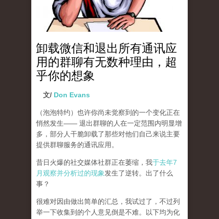
卸载微信和退出所有通讯应
用的群聊有无数种理由，超
乎你的想象
文/
Don Evans
（泡泡特约）
也许你尚未觉察到的一个变化正在
悄然发生—— 退出群聊的人在一定范围内明显增
多，部分人干脆卸载了那些对他们自己来说主要
提供群聊服务的通讯应用。
昔日火爆的社交媒体社群正在萎缩，我
于去年7
月观察并分析过的现象
发生了逆转。出了什么
事？
很难对因由做出简单的汇总，我试过了，不过列
举一下收集到的个人意见倒是不难。以下均为化