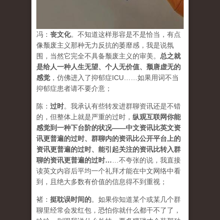
冯：
丧文化
。不知道这样形容是不是恰当，有点
像颓废主义那种无力反抗的萎靡感，我是说氛
围，当然它完全不具备颓废主义的审美。
总之就
是给人一种人生无望、个人无价值、颓唐虚无的
感觉
，仿佛进入了抑郁症ICU……如果用词不当
抑郁症患者请不要介意；
陈：
过时
。我承认有些转发进群聊资讯还是不错
的，但整体上就是严重的过时，
纵观互联网你能
感觉到一种下台阶的状况——中文资讯比英文资
讯更普遍的过时、群聊内的资讯比公开平台上的
资讯更普遍的过时、能引起关注的资讯比转入群
聊的资讯更普遍的过时
…
…不夸张的说，我直接
读英文内容后平均一个礼拜才能在中文网络中看
到，且绝大多数有价值的信息得不到重视；
褚：
挺耽误时间的
。如果你知道某个或某几个群
聊里经常会发红包，恐怕你就什么都干不了了，