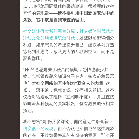
点，却拒绝国际媒体的采访邀请，很难理解这种
奇怪的表现欲——
请不要引用中国新国安法中的
条款，它不该是自我审查的理由。
社交媒体有天然的舞台效应
，
社交媒体时代就是
冲动文化的蜥蜴脑统治时代
，这些以前都详细分
析过。如果您真的希望提升自己，建议学习并熟
练批判性思考，放眼更大的互联网空间，而不是
聚焦群聊。
“孙”的意思是关于联合的预期，恐怕也很少共
鸣。包括很多著名知识分子在内，多次迹象显示
他们对
社交网络的基本能力“联合人的力量
”
这
点，一窍不通，也就是说，没有相关意识。这不
仅给对话造成了阻碍（互相听不懂），并且直接
影响着某种预期的真实状况。你有必要调低相关
预期。
我不想给“周”做太多评论，他的意见中暗含着
互
信度低下的表现
。但不否认他所描述的这类现象
的存在，不过如果您真的有切磋的意愿，那么还