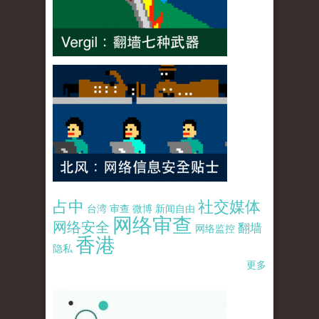
占中
社交媒体
台湾
审查
微博
新闻自由
网络审查
网络安全
翻墙
网络监控
香港
隐私
更多
pao-pao-banner-mirror-site-120814.jpg