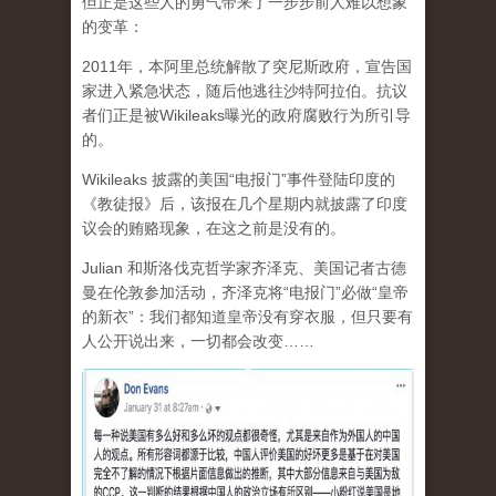
但正是这些人的勇气带来了一步步前人难以想象
的变革：
2011年，本阿里总统解散了突尼斯政府，宣告国
家进入紧急状态，随后他逃往沙特阿拉伯。抗议
者们正是被Wikileaks曝光的政府腐败行为所引导
的。
Wikileaks 披露的美国“电报门”事件登陆印度的
《教徒报》后，该报在几个星期内就披露了印度
议会的贿赂现象，在这之前是没有的。
Julian 和斯洛伐克哲学家齐泽克、美国记者古德
曼在伦敦参加活动，齐泽克将“电报门”必做“皇帝
的新衣”：我们都知道皇帝没有穿衣服，但只要有
人公开说出来，一切都会改变……