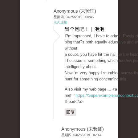
Anonymous (未验证)
星期四, 04/25/2019 - 00:45
永久连接
冒个泡吧！ | 泡泡
I?m impressed, I have to admit. Rarely 
blog that?s both equally educative and en
without
a doubt, you have hit the nail on the hea
The issue is something which too few pe
intelligently about.
Now i'm very happy I stumbled across th
hunt for something concerning this.
Also visit my web page ... <a
href="
https://Superexamplenoncontext.
Bread</a>
回复
Anonymous (未验证)
星期四, 04/25/2019 - 02:44