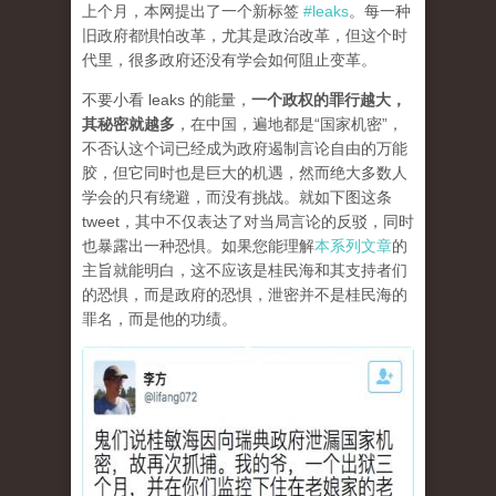
上个月，本网提出了一个新标签
#leaks
。每一种
旧政府都惧怕改革，尤其是政治改革，但这个时
代里，很多政府还没有学会如何阻止变革。
不要小看 leaks 的能量，
一个政权的罪行越大，
其秘密就越多
，在中国，遍地都是“国家机密”，
不否认这个词已经成为政府遏制言论自由的万能
胶，但它同时也是巨大的机遇，然而绝大多数人
学会的只有绕避，而没有挑战。就如下图这条
tweet，其中不仅表达了对当局言论的反驳，同时
也暴露出一种恐惧。如果您能理解
本系列文章
的
主旨就能明白，这不应该是桂民海和其支持者们
的恐惧，而是政府的恐惧，泄密并不是桂民海的
罪名，而是他的功绩。