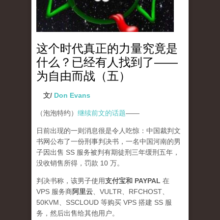
这个时代真正的力量究竟是
什么？已经有人找到了——
为自由而战（五）
文/
Don Evans
（泡泡特约）
继续前文的话题
——
日前出现的一则消息很是令人吃惊：中国裁判文
书网公布了一份刑事判决书，一名中国河南的男
子因出售 SS 服务被判有期徒刑三年缓刑五年，
没收销售所得，罚款 10 万。
判决书称，该男子使用
支付宝和 PAYPAL
在
VPS 服务商
阿里云
、VULTR、RFCHOST、
50KVM、SSCLOUD 等购买 VPS 搭建 SS 服
务，然后出售给其他用户。