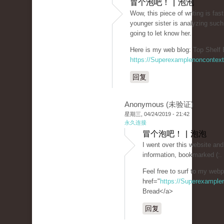
冒个泡吧！ | 泡泡
Wow, this piece of writing is fas
younger sister is analyzing such
going to let know her.
Here is my web blog: Top Shelf 
https://Superexamplenoncontex
回复
Anonymous (未验证)
星期三, 04/24/2019 - 21:42
永久连接
冒个泡吧！ | 泡泡
I went over this website and 
information, bookmarked (:.
Feel free to surf to my web
href="
https://Superexampl
Bread</a>
回复