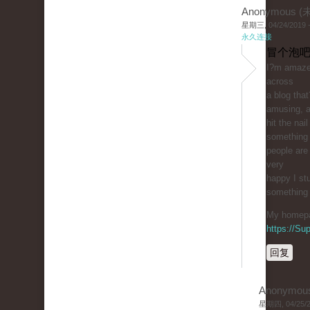
Anonymous 
星期三, 04/24/2019 -
永久连接
冒个泡吧
I?m amaze
across
a blog tha
amusing, a
hit the nai
something
people are 
very
happy I st
something r
My homepag
https://S
回复
Anonymou
星期四, 04/25/20