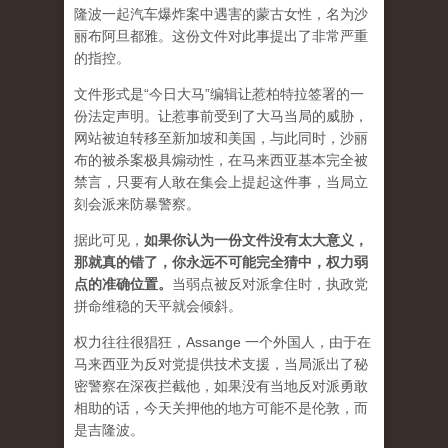
隆波一起汽车爆炸案中遇害的蒙古女性，名为沙
丽布阿旦都雅。这份文件对此事提出了非常严重
的指控。
文件形式是“今日大马”编辑让惹柏特拉签署的一
份法定声明。让惹事前受到了大马当局的威胁，
网站被迫转移至新加坡和美国，与此同时，沙丽
布的被杀案极具煽动性，在马来西亚基本完全被
禁言，只要有人敢在集会上提起这件事，当局立
刻会派来防暴警察。
据此可见，
如果你认为一份文件没有太大意义，
那就真的错了，你永远不可能完全猜中，权力弱
点的准确位置
。
当弱点被反对派拿住时，执政党
拼命维稳的天平就会倾斜。
权力往往很猖狂，Assange 一个外国人，由于在
马来西亚为反对党提供技术支援，当局派出了秘
密警察在深夜拦截他，如果没有当地反对派勇敢
相助的话，今天关押他的地方可能不是伦敦，而
是吉隆波。