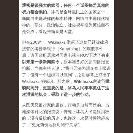
泄密是很强大的武器，任何一个试图掩盖真相的
权力都会惧怕
。
冰岛是全球最民主的国家之一，
新闻自由是法律的基本精神、网络自由是现代精
神的一部分，政治独立，社会视举报为英雄而不
是公敌，看起来简直是天堂。
但在2009年，Wikileaks 泄露了冰岛已经被政府
接管的考普辛银行（Kaupthing）的腐败事件
后，该国政府居然对国家电视台RUV下达了
有史
以来第一条新闻禁令
，
原本准备好的新闻播报被
掐断。当晚主持人说，“我们无法为观众奉上报道
了，但有一个组织可以做到”，之后屏幕上打出了
Wikileaks 的标识。那之后，
Wikileaks的访问量
瞬间高升，更重要的是，冰岛人民牢牢抓住了这
次泄漏的机会，采取了进一步的行动。
人民厌恶银行家的腐败，行动是自然而然的。当
地媒体对此的报道说：传统上冰岛人民是很消极
的，没有反抗的历史，也许这一次是时候站起来
了，“史无前例地反对裙带关系”。