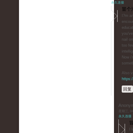
永久连接
冒个
I?m am
encoun
educat
you've
nail o
too f
intelli
Now i'
someth
Also v
https
回复
Anony
星期三, 04/
永久连接
冒
I 