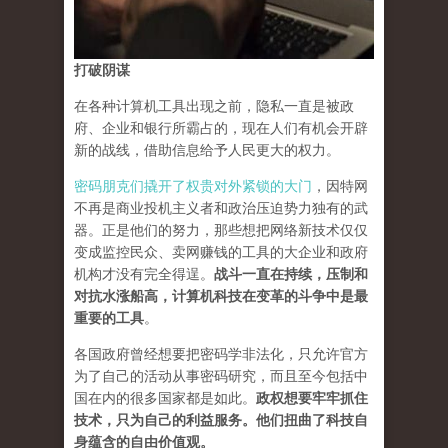
打破阴谋
在各种计算机工具出现之前，隐私一直是被政
府、企业和银行所霸占的，现在人们有机会开辟
新的战线，借助信息给予人民更大的权力。
密码朋克们撬开了权贵对外紧锁的大门
，因特网
不再是商业投机主义者和政治压迫势力独有的武
器。正是他们的努力，那些想把网络新技术仅仅
变成监控民众、卖网赚钱的工具的大企业和政府
机构才没有完全得逞。
战斗一直在持续，压制和
对抗水涨船高，计算机科技在变革的斗争中是最
重要的工具
。
各国政府曾经想要把密码学非法化，只允许官方
为了自己的活动从事密码研究，而且至今包括中
国在内的很多国家都是如此。
政权想要牢牢抓住
技术，只为自己的利益服务。他们扭曲了科技自
身蕴含的自由价值观。