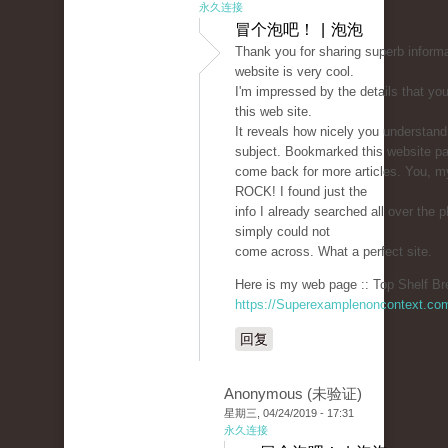
永久连接
冒个泡吧！ | 泡泡
Thank you for sharing superb informa
website is very cool.
I'm impressed by the details that yo
this web site.
It reveals how nicely you understand
subject. Bookmarked this website pag
come back for more articles. You, my
ROCK! I found just the
info I already searched all over the 
simply could not
come across. What a perfect site.
Here is my web page :: Top Shelf Br
https://Superexamplenoncontext.co
回复
Anonymous (未验证)
星期三, 04/24/2019 - 17:31
永久连接