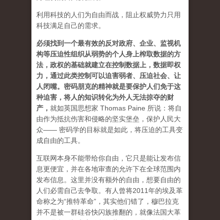
利用科技的人们为自由而战，阻止权威势力只用
科技满足自己的需求。
必须找到一个最有效的反对政府、企业、监视机
构等压迫性组织从弱势的个人身上榨取数据的方
法，政权的基础就建立在控制数据上，数据即权
力，通过此类控制可以迫害弱者、压迫社会、让
人闭嘴。密码朋克的精神就是要保护人们免于这
种迫害，将人的知识转化为外人无法掠夺的财
产
，
就如英国思想家 Thomas Paine 所说：将自
由作为抵抗伤害和侵略的坚实堡垒，保护人民大
众—— 密码学的目标就是如此，将压迫的工具变
成自由的工具。
互联网本身不能带给你自由，它只是能让发布信
息更便宜，并在各地审查的允许下在全球范围内
发布信息。这里并没有额外的自由，想要自由的
人们必需自己去争取。有人曾将2011年的埃及革
命称之为“推特革命”，其实他们错了，穆巴拉克
并不是被一群硅谷快闪族推翻的，就像法国大革