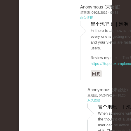
Anonymous (未验证)
星期四, 04/25/2019 - 00:38
永久连接
冒个泡吧！ | 泡泡
Hi there to all, how is t
every one is getting mo
and your views are fast
users.
Review my site ... Top 
https://Superexamplen
回复
Anonymous (未验证)
星期三, 04/24/2019 - 18:20
永久连接
冒个泡吧！ | 
When someone write
the thought of a us
user can be aware
of it. Thus that's w