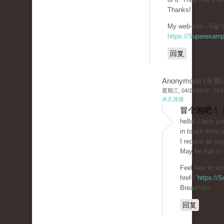
Thanks!
My web-site - Top S
https://Superexam
回复
Anonymous (未验
星期三, 04/24/2019 - 18:
永久连接
冒个泡吧！ 
hello!,I love y
in touch more 
I require an ex
May be that is 
Feel free to su
href="
https://
Bread</a>
回复