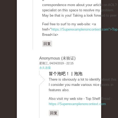
correspondence more about your article on AOL? 
specialist on this space to resolve my problem.
May be that is you! Taking a look forward to peer
Feel free to surf to my web-site: <a
href="
https://Superexamplenoncontext.com">Top
Bread</a>
回复
Anonymous (未验证)
星期三, 04/24/2019 - 22:15
永久连接
冒个泡吧！ | 泡泡
There is obviously a lot to identify about this.
I consider you made various nice points in
features also.
Also visit my web site - Top Shelf Bread -
https://Superexamplenoncontext.com
回复