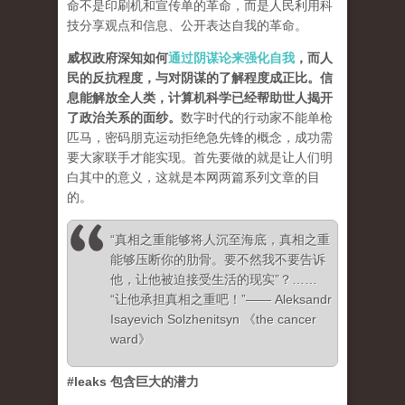
命不是印刷机和宣传单的革命，而是人民利用科
技分享观点和信息、公开表达自我的革命。
威权政府深知如何
通过阴谋论来强化自我
，而人
民的反抗程度，与对阴谋的了解程度成正比。信
息能解放全人类，计算机科学已经帮助世人揭开
了政治关系的面纱
。
数字时代的行动家不能单枪
匹马，密码朋克运动拒绝急先锋的概念，成功需
要大家联手才能实现。首先要做的就是让人们明
白其中的意义，这就是本网两篇系列文章的目
的。
“真相之重能够将人沉至海底，真相之重
能够压断你的肋骨。要不然我不要告诉
他，让他被迫接受生活的现实”？……
“让他承担真相之重吧！”—— Aleksandr
Isayevich Solzhenitsyn 《the cancer
ward》
#leaks 包含巨大的潜力