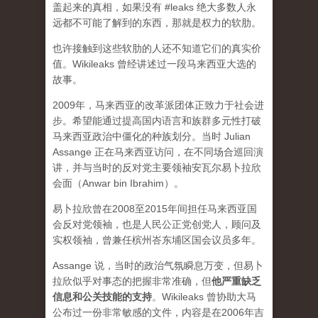
盖起来的真相，如果没有 #leaks 绝大多数人永
远都不可能了解到的东西，那就是权力的软肋。
也许接触到这些软肋的人还不知道它们的真实价
值。Wikileaks 曾经讲述过一段马来西亚大选的
故事。
2009年，马来西亚的改革派团体正致力于社会进
步。希望能通过提高国内语言和族群多元性打破
马来西亚政治中僵化的种族划分。当时 Julian
Assange 正在马来西亚访问，在不同场合巡回演
讲，并与当时的反对党主要领袖安瓦尔易卜拉欣
会面（Anwar bin Ibrahim）。
易卜拉欣曾在2008至2015年间担任马来西亚国
会反对党领袖，也是人民公正党创党人，顾问及
实权领袖，曾兼任槟州峇东埔区国会议员多年。
Assange 说，当时的政治气氛瞬息万变，但易卜
拉欣似乎对事态的把握非常准确，但
他严重缺乏
信息和公关技能的支持
。Wikileaks 曾协助大马
公布过一份非常敏感的文件，内容是在2006年吉