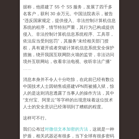
据称，他搭建了 55 个 SS 服务，发展了四千多
名客户，获利 30 余万元。中国法院表示，被告
“违反国家规定，提供侵入、非法控制计算机信息
系统的程序，情节特别严重，其行为已构成提供
侵入、非法控制计算机信息系统程序、工具罪，
依法应当受到惩罚”，其服务“未经相关部门授
权，具有避开或者突破计算机信息系统安全保护
措施，绕开我国互联网防火墙的监管，非法访问
境外互联网站，收看非法电视、收听非法广播”
……
消息本身并不令人十分吃惊，在此前已经有数位
中国技术人士因销售或搭建VPN而被捕入狱，惊
人的是这则消息透露了当事人的操作方法，其中
“支付宝、阿里云”等字样的出现意味着这位技术
人士的安全意识已经薄弱到了糟糕的程度。
这样可不行。
我们公布过
对微信文本加密的方法
，这就是一种
护盾，相关武器还有很多，当下全球有很多密码