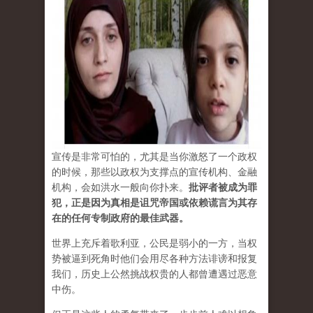
宣传是非常可怕的，尤其是当你激怒了一个政权
的时候，那些以政权为支撑点的宣传机构、金融
机构，会如洪水一般向你扑来。
批评者被成为罪
犯，正是因为真相是诅咒帝国或依赖谎言为其存
在的任何专制政府的最佳武器。
世界上充斥着歌利亚，公民是弱小的一方，当权
势被逼到死角时他们会用尽各种方法诽谤和报复
我们，历史上公然挑战权贵的人都曾遭遇过恶意
中伤。