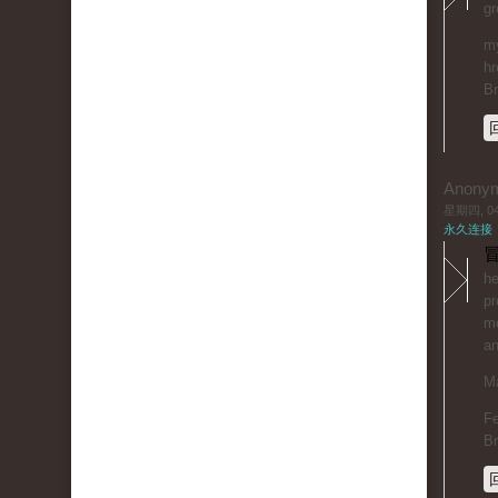
gr
my
hr
B
Anony
星期四, 04/
永久连接
冒
he
pr
mo
an
Ma
Fe
B