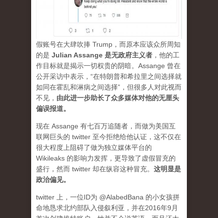
假账号在大肆吹捧 Trump，而原本应该众所周知
的是
Julian Assange 是无政府主义者
，他的工
作目标就是揭示一切权贵的阴暗。Assange 曾在
公开采访中表示，“在特朗普和希拉里之间选择就
如同在霍乱和淋病之间选择”，但很多人对此视而
不见，
由此进一步助长了众多媒体对他的无厘头
偏误报道。
现在 Assange 有七百万追随者，而做为美国互
联网巨头的 twitter 至今拒绝给他认证，这不仅在
很大程度上阻碍了做为独立媒体平台的
Wikileaks 的影响力发挥，更导致了虚假冒充的
盛行，然而 twitter 却在纵容这种冒充。
这明显是
政治偏见。
twitter 上，一位ID为 @AlabedBana 的小女孩拼
命地恳求北约部队入侵叙利亚，并在2016年9月