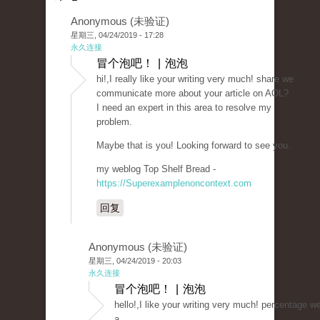
Anonymous (未验证)
星期三, 04/24/2019 - 17:28
永久连接
冒个泡吧！ | 泡泡
hi!,I really like your writing very much! share we
communicate more about your article on AOL?
I need an expert in this area to resolve my
problem.
Maybe that is you! Looking forward to see you.
my weblog Top Shelf Bread -
https://Superexamplenoncontext.com
回复
Anonymous (未验证)
星期三, 04/24/2019 - 20:03
永久连接
冒个泡吧！ | 泡泡
hello!,I like your writing very much! percentage 
a